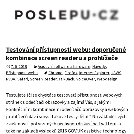
Testování přístupnosti webu: doporučené
kombinace screen readeru a prohlížeče
7. 6. 2019
Asistivní software a hardware
,
Návody
,
Přístupnost webu
Chrome
,
Firefox
,
Internet Explorer
,
JAWS
,
NVDA
,
Safari
,
Screen Reader
,
TalkBack
,
VoiceOver
,
Webdesign
Testujete (či se chystáte testovat) přístupnost webových
stránek s odečítači obrazovky a zajímá Vás, s jakými
konkrétními kombinacemi odečítačů obrazovky a webových
prohlížečů dává smysl takové testy dělat? Na základě svých
zkušeností, potvrzených
nedávnou diskusí na Twitteru
, a
také na základě výsledků
2016 GOV.UK assistive technology