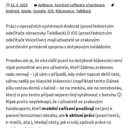
22. 3. 2018
Aplikace
,
Asistivní software a hardware
Android
,
Apple
,
Google
,
iOS
,
Klávesnice
,
TalkBack
Práci v operačních systémech Android (prostřednictvím
odečítače obrazovky TalkBack) či iOS (prostřednictvím
odečítače VoiceOver) mají uživatelé se zrakovým
postižením primárně spojenu s dotykovým ovládáním.
Pravdou ale je, že obzvlášť psaní na dotykové klávesnici není
nijak pohodlné ani pro uživatele, kteří žádnou zrakovou
vadu nemají – i já sám v případě, kdy mám napsat delší text,
sáhnu raději po klasické klávesnici (například tento článek
píšu cestou domů v šalině – ne na mobilu, ale na notebooku,
který si pro tento případ nejsem líný vytáhnout z batohu 🙂
Nijak proto nepřekvapí, že i uživatelé se zrakovým
handicapem, kteří
mobilní zařízení používají
ne(jen) k
pasivní konzumaci obsahu, ale
k aktivní práci
(psaní textů,
e-mailů, atp.), hledají cesty, jak si svůj způsob práce co