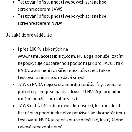
Testování přístupnosti webových stránek se
screenreaderem JAWS
Testování přístupnosti webových stránek se
screenreaderem NVDA
Je také dobré vědět, že:
i přes 100 % získaných na
www.html5accessibility.com
, MS Edge bohužel zatím
neposkytuje dostatečnou podporu jak pro JAWS, tak
NVDA, a ani není rozšířen mezi uživateli, takže
testovat s ním moc nedává smysl.
JAWS i NVDA nejsou standardní součástí systému, je
potřeba je nejprve nainstalovat. U NVDA je případně
možné použít i portable verzi.
JAWS nabízí 40 minutovou demoverzi, kterou ale dle
licenčních podmínek nelze používat ke (komerčnímu)
testování. NVDA je open source odečítač, který žádné
takové omezení nemá.