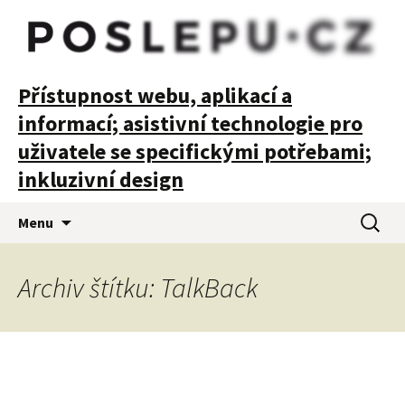
POSLEPU
Přístupnost webu, aplikací a
informací; asistivní technologie pro
uživatele se specifickými potřebami;
inkluzivní design
Přejít
Vyhledá
Menu
k
obsahu
webu
Archiv štítku: TalkBack