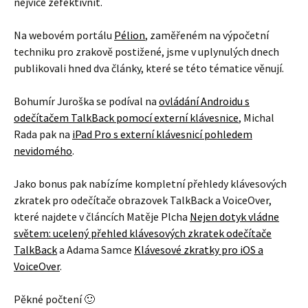
nejvíce zefektivnit.
Na webovém portálu
Pélion
, zaměřeném na výpočetní
techniku pro zrakově postižené, jsme v uplynulých dnech
publikovali hned dva články, které se této tématice věnují.
Bohumír Juroška se podíval na
ovládání Androidu s
odečítačem TalkBack pomocí externí klávesnice
, Michal
Rada pak na
iPad Pro s externí klávesnicí pohledem
nevidomého
.
Jako bonus pak nabízíme kompletní přehledy klávesových
zkratek pro odečítače obrazovek TalkBack a VoiceOver,
které najdete v článcích Matěje Plcha
Nejen dotyk vládne
světem: ucelený přehled klávesových zkratek odečítače
TalkBack
a Adama Samce
Klávesové zkratky pro iOS a
VoiceOver
.
Pěkné počtení 🙂