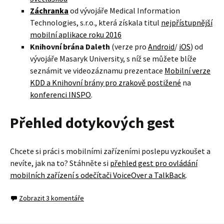
Záchranka
od vývojáře Medical Information
Technologies, s.r.o., která získala titul
nejpřístupnější
mobilní aplikace roku 2016
Knihovní brána Daleth
(verze pro
Android
/
iOS
) od
vývojáře Masaryk University, s níž se můžete blíže
seznámit ve videozáznamu prezentace
Mobilní verze
KDD a Knihovní brány pro zrakově postižené
na
konferenci INSPO
.
Přehled dotykových gest
Chcete si práci s mobilními zařízeními poslepu vyzkoušet a
nevíte, jak na to? Stáhněte si
přehled gest pro ovládání
mobilních zařízení s odečítači VoiceOver a TalkBack
.
Zobrazit 3 komentáře