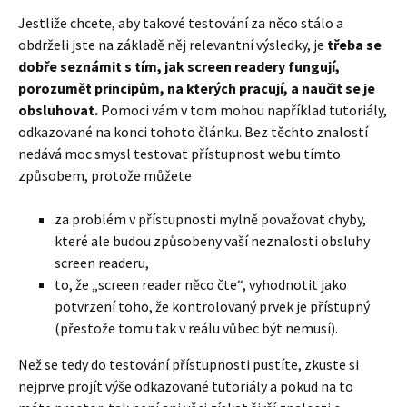
Jestliže chcete, aby takové testování za něco stálo a
obdrželi jste na základě něj relevantní výsledky, je
třeba se
dobře seznámit s tím, jak screen readery fungují,
porozumět principům, na kterých pracují, a naučit se je
obsluhovat.
Pomoci vám v tom mohou například tutoriály,
odkazované na konci tohoto článku. Bez těchto znalostí
nedává moc smysl testovat přístupnost webu tímto
způsobem, protože můžete
za problém v přístupnosti mylně považovat chyby,
které ale budou způsobeny vaší neznalosti obsluhy
screen readeru,
to, že „screen reader něco čte“, vyhodnotit jako
potvrzení toho, že kontrolovaný prvek je přístupný
(přestože tomu tak v reálu vůbec být nemusí).
Než se tedy do testování přístupnosti pustíte, zkuste si
nejprve projít výše odkazované tutoriály a pokud na to