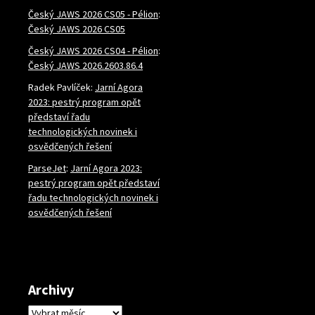
Český JAWS 2026 CS05 - Pélion
:
Český JAWS 2026 CS05
Český JAWS 2026 CS04 - Pélion
:
Český JAWS 2026.2603.86.4
Radek Pavlíček
:
Jarní Agora
2023: pestrý program opět
představí řadu
technologických novinek i
osvědčených řešení
ParseJet
:
Jarní Agora 2023:
pestrý program opět představí
řadu technologických novinek i
osvědčených řešení
Archivy
Archivy