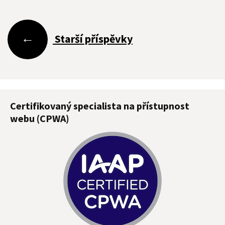
Navigace
←
Starší příspěvky
pro
příspěvky
Certifikovaný specialista na přístupnost
webu (CPWA)