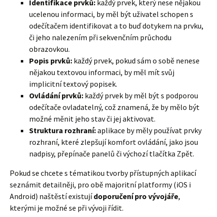
Identifikace prvků:
každý prvek, který nese nějakou
ucelenou informaci, by měl být uživatel schopen s
odečítačem identifikovat a to buď dotykem na prvku,
či jeho nalezením při sekvenčním průchodu
obrazovkou.
Popis prvků:
každý prvek, pokud sám o sobě nenese
nějakou textovou informaci, by měl mít svůj
implicitní textový popisek.
Ovládání prvků:
každý prvek by měl být s podporou
odečítače ovladatelný, což znamená, že by mělo být
možné měnit jeho stav či jej aktivovat.
Struktura rozhraní:
aplikace by měly používat prvky
rozhraní, které zlepšují komfort ovládání, jako jsou
nadpisy, přepínače panelů či výchozí tlačítka Zpět.
Pokud se chcete s tématikou tvorby přístupných aplikací
seznámit detailněji, pro obě majoritní platformy (iOS i
Android) naštěstí existují
doporučení pro vývojáře
,
kterými je možné se při vývoji řídit.