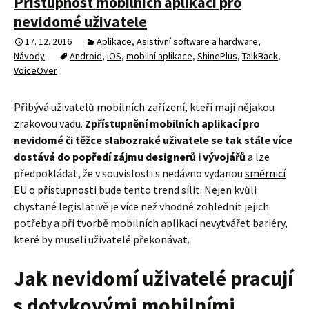
Přístupnost mobilních aplikací pro
nevidomé uživatele
17. 12. 2016
Aplikace
,
Asistivní software a hardware
,
Návody
Android
,
iOS
,
mobilní aplikace
,
ShinePlus
,
TalkBack
,
VoiceOver
Přibývá uživatelů mobilních zařízení, kteří mají nějakou
zrakovou vadu.
Zpřístupnění mobilních aplikací pro
nevidomé či těžce slabozraké uživatele se tak stále více
dostává do popředí zájmu designerů i vývojářů
a lze
předpokládat, že v souvislosti s nedávno vydanou
směrnicí
EU o přístupnosti
bude tento trend sílit. Nejen kvůli
chystané legislativě je více než vhodné zohlednit jejich
potřeby a při tvorbě mobilních aplikací nevytvářet bariéry,
které by museli uživatelé překonávat.
Jak nevidomí uživatelé pracují
s dotykovými mobilními