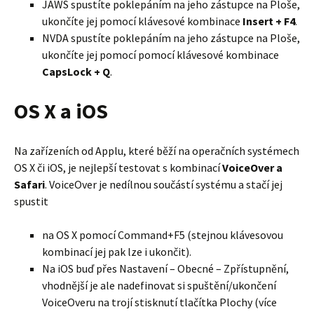
JAWS spustíte poklepáním na jeho zástupce na Ploše,
ukončíte jej pomocí klávesové kombinace
Insert + F4
.
NVDA spustíte poklepáním na jeho zástupce na Ploše,
ukončíte jej pomocí pomocí klávesové kombinace
CapsLock + Q
.
OS X a iOS
Na zařízeních od Applu, které běží na operačních systémech
OS X či iOS, je nejlepší testovat s kombinací
VoiceOver a
Safari
. VoiceOver je nedílnou součástí systému a stačí jej
spustit
na OS X pomocí Command+F5 (stejnou klávesovou
kombinací jej pak lze i ukončit).
Na iOS buď přes Nastavení – Obecné – Zpřístupnění,
vhodnější je ale nadefinovat si spuštění/ukončení
VoiceOveru na trojí stisknutí tlačítka Plochy (více