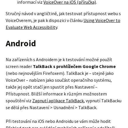
informací viz
VoiceOver na iOS (příručka)
.
Stručný návod v angličtině, jak testovat přístupnost webu s
VoiceOverem, je pak k dispozici v článku
Using VoiceOver to
Evaluate Web Accessibility
.
Android
Na zařízeních s Androidem je k testování možné použít
screen reader
TalkBack s prohlížečem Google Chrome
(nebo nejnovějším Firefoxem). TalkBack je – stejně jako
VoiceOver – nabízen jako součást operačního systému,
takže jej opět stačí jen spustit přes Nastavení –
Přístupnost. Bližší informace k různým možnostem
spouštění viz
Zapnutí aplikace TalkBack
, vypnutí TalkBacku
se dělá přes Nastavení > Usnadnění > TalkBack.
Při testování na iOS nebo Androidu se vám může hodit
Přehled gest pro ovládání mobilních zařízení s odečítači