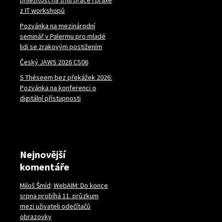
příležitost na trhu práce i praxe
z IT workshopů
Pozvánka na mezinárodní
seminář v Palermu pro mladé
lidi se zrakovým postižením
Český JAWS 2026 CS06
S Théseem bez překážek 2026:
Pozvánka na konferenci o
digitální přístupnosti
Nejnovější
komentáře
Miloš Šmíd
:
WebAIM: Do konce
srpna probíhá 11. průzkum
mezi uživateli odečítačů
obrazovky