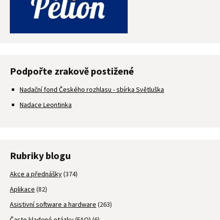
Podpořte zrakově postižené
Nadační fond Českého rozhlasu - sbírka Světluška
Nadace Leontinka
Rubriky blogu
Akce a přednášky
(374)
Aplikace
(82)
Asistivní software a hardware
(263)
Často kladené otázky (FAQ)
(6)