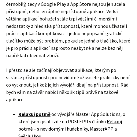
černobílý, tedy v Google Play a App Store nejsou jen zcela
přístupné, nebo jen úplně nepřístupné aplikace. Velká
většina aplikací bohužel stále trpí většími či menšími
nedostatky z hlediska přístupnosti, které mohou uživateli
práci s aplikací komplikovat. I jedno nepopsané grafické
tlačítko může být problém, pokud se jedná o tlačítko, které
je pro práci s aplikací naprosto nezbytné a nelze bez něj
například objednat zboží.
I přesto se ale začínají objevovat aplikace, kterým po
stránce přístupnosti pro nevidomé uživatele prakticky není
co vytknout, jelikož jejich vývojáři dbají na přístupnost. Rád
bych vám na závěr nabídl několik tipů právě na takové
aplikace.
Relaxuj potmě
od vývojáře Master App Solutions, o
které jsem psal i zde na POSLEPU v článku
Relaxuj
potmě – s nevidomými hudebníky, MasterAPP a
Světluškou