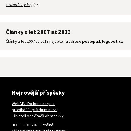
Tiskové zprávy
(35)
Články z let 2007 až 2013
Články z let 2007 až 2013 najdete na adrese
poslepu.blogspot.cz
.
Nejnovější příspěvky
WebAIM: Do konce srpna
probíhá 11. průzkum mezi
uživateli odečítačů obrazovky
BOJ O JOB 2027: Reálná