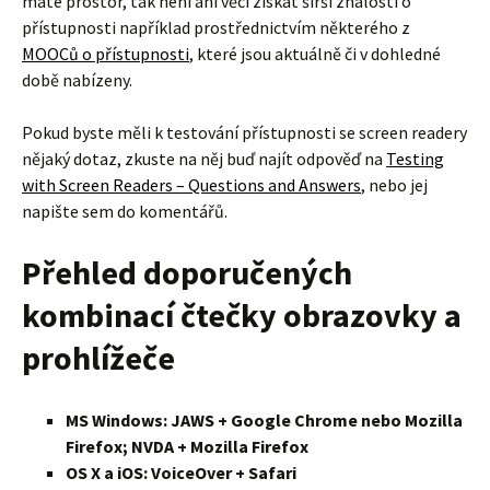
máte prostor, tak není ani věci získat širší znalosti o
přístupnosti například prostřednictvím některého z
MOOCů o přístupnosti
, které jsou aktuálně či v dohledné
době nabízeny.
Pokud byste měli k testování přístupnosti se screen readery
nějaký dotaz, zkuste na něj buď najít odpověď na
Testing
with Screen Readers – Questions and Answers
, nebo jej
napište sem do komentářů.
Přehled doporučených
kombinací čtečky obrazovky a
prohlížeče
MS Windows: JAWS + Google Chrome nebo Mozilla
Firefox; NVDA + Mozilla Firefox
OS X a iOS: VoiceOver + Safari