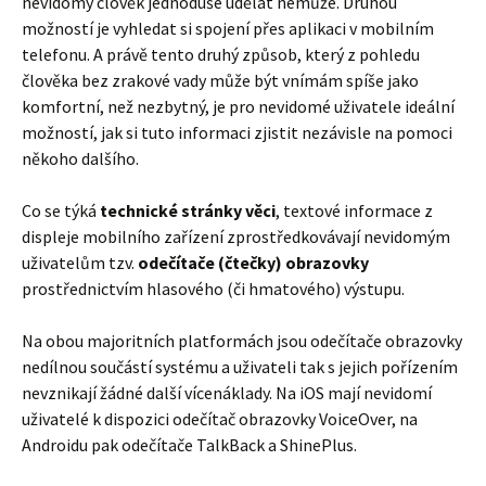
nevidomý člověk jednoduše udělat nemůže. Druhou
možností je vyhledat si spojení přes aplikaci v mobilním
telefonu. A právě tento druhý způsob, který z pohledu
člověka bez zrakové vady může být vnímám spíše jako
komfortní, než nezbytný, je pro nevidomé uživatele ideální
možností, jak si tuto informaci zjistit nezávisle na pomoci
někoho dalšího.
Co se týká
technické stránky věci
, textové informace z
displeje mobilního zařízení zprostředkovávají nevidomým
uživatelům tzv.
odečítače (čtečky) obrazovky
prostřednictvím hlasového (či hmatového) výstupu.
Na obou majoritních platformách jsou odečítače obrazovky
nedílnou součástí systému a uživateli tak s jejich pořízením
nevznikají žádné další vícenáklady. Na iOS mají nevidomí
uživatelé k dispozici odečítač obrazovky VoiceOver, na
Androidu pak odečítače TalkBack a ShinePlus.