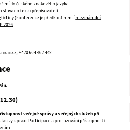
očení do českého znakového jazyka
 slova do textu přepisovateli
ličtiny (konference je předkonferencí
mezinárodní
P 2026
.muni.cz, +420 604 462 448
nce
ván.
 12.30)
řístupnost veřejné správy a veřejných služeb při
slativy k praxi: Participace a prosazování přístupnosti
žením