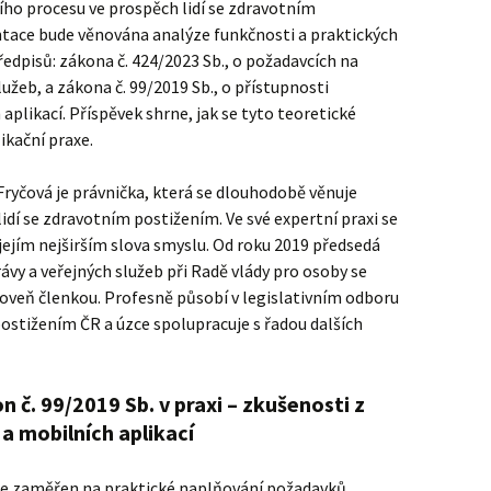
ího procesu ve prospěch lidí se zdravotním
tace bude věnována analýze funkčnosti a praktických
edpisů: zákona č. 424/2023 Sb., o požadavcích na
užeb, a zákona č. 99/2019 Sb., o přístupnosti
aplikací. Příspěvek shrne, jak se tyto teoretické
ikační praxe.
Fryčová je právnička, která se dlouhodobě věnuje
idí se zdravotním postižením. Ve své expertní praxi se
jejím nejširším slova smyslu. Od roku 2019 předsedá
ávy a veřejných služeb při Radě vlády pro osoby se
roveň členkou. Profesně působí v legislativním odboru
ostižením ČR a úzce spolupracuje s řadou dalších
 č. 99/2019 Sb. v praxi – zkušenosti z
a mobilních aplikací
e zaměřen na praktické naplňování požadavků