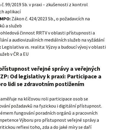
č. 99/2019 Sb. v praxi – zkušenosti z kontrol
h aplikací
 MPO:
Zákon č. 424/2023 Sb., o požadavcích na
ků a služeb
ohledová činnost RRTV v oblasti přístupnosti a
ílání a audiovizuálních mediálních služeb na vyžádání
:
Legislativa vs. realita: Výzvy a budoucí vývoj v oblasti
lužeb v ČR a EU
přístupnost veřejné správy a veřejných
ZP: Od legislativy k praxi: Participace a
ro lidi se zdravotním postižením
aměřuje na klíčovou roli participace osob se
ání požadavků na fyzickou i digitální přístupnost.
stémem fungování poradních orgánů a pracovních
mpetence Výboru pro přístupnost veřejné správy a
itickou reflexi toho, zda a do jaké míry se daří