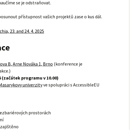
naučíme se je odstraňovat.
 posunout přístupnost vašich projektů zase o kus dál.
ace
ova B, Arne Nováka 1, Brno
(konference je
akce.)
6 (začátek programu v 10.00)
 Masarykovy univerzity
ve spolupráci s AccessibleEU
bezbariérových prostorách
ní
 zajištěno