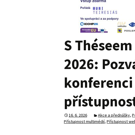
S Théseem 
2026: Pozv
konferenci 
přístupnos
16. 6. 2026
Akce a přednášky
,
P
Přístupnost multimédií
,
Přístupnost we