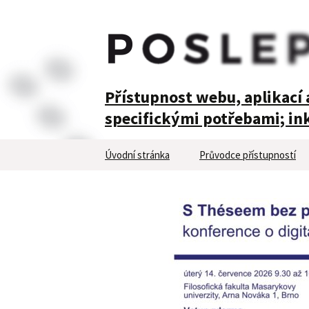
POSLEPU
Přístupnost webu, aplikací a
specifickými potřebami; ink
Přejít
Úvodní stránka
Průvodce přístupností
k
obsahu
webu