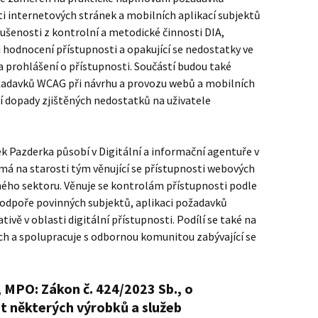
ti internetových stránek a mobilních aplikací subjektů
ušenosti z kontrolní a metodické činnosti DIA,
i hodnocení přístupnosti a opakující se nedostatky ve
 prohlášení o přístupnosti. Součástí budou také
ožadavků WCAG při návrhu a provozu webů a mobilních
jší dopady zjištěných nedostatků na uživatele
k Pazderka působí v Digitální a informační agentuře v
e má na starosti tým věnující se přístupnosti webových
jného sektoru. Věnuje se kontrolám přístupnosti podle
podpoře povinných subjektů, aplikaci požadavků
tivě v oblasti digitální přístupnosti. Podílí se také na
ách a spolupracuje s odbornou komunitou zabývající se
 MPO: Zákon č. 424/2023 Sb., o
t některých výrobků a služeb