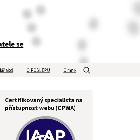
atele se
Vyhledávání
ář akcí
O POSLEPU
O mně
Certifikovaný specialista na
přístupnost webu (CPWA)