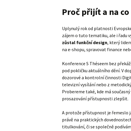
Proč přijít a na c
Uplynulý rok od platnosti Evropsk
zájem o tuto tematiku, ale i řadu v
zůstal funkční design
, který lid
na e-shopu, spravovat finance nebo
Konference S Théseem bez překáže
pod pokličku aktuálního dění. V d
dozorové a kontrolní činnosti Digi
televizní vysílání nebo z metodick
Probereme také, kde má současný pr
prosazování přístupnosti zlepšit.
A protože přístupnost je řemeslo 
právě na praktických dovednostech.
titulkování, či se společně podívám