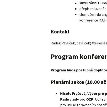
simultánní tlum
přepis mluveného
tlumočení do ang
konference ICCH
Kontakt
Radek Pavlíček, pavlicek@teiresias
Program konfere
Program bude postupně doplňo
Plenární sekce (10.00 až
Nicole Fryčová, Výbor pro p
Radě vlády pro OZP:
Od legi
pro lidi se zdravotním posti