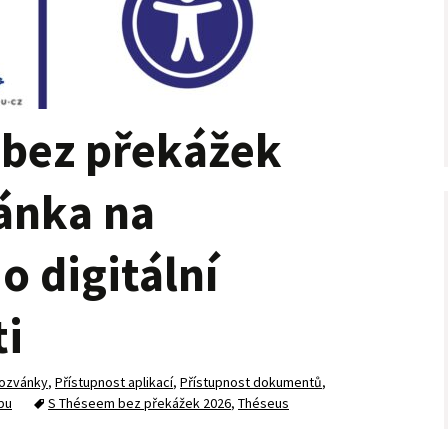
bez překážek
ánka na
o digitální
ti
ozvánky
,
Přístupnost aplikací
,
Přístupnost dokumentů
,
bu
S Théseem bez překážek 2026
,
Théseus