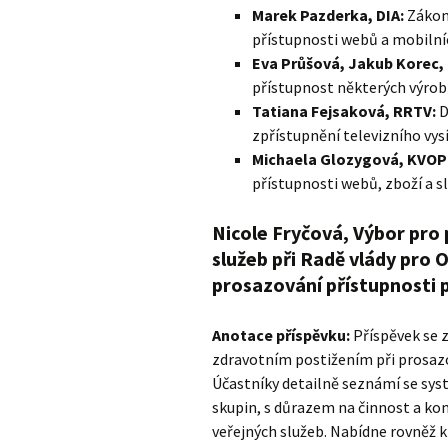
Marek Pazderka, DIA:
Zákon 
přístupnosti webů a mobilníc
Eva Průšová, Jakub Korec,
přístupnost některých výrob
Tatiana Fejsaková, RRTV:
D
zpřístupnění televizního vys
Michaela Glozygová, KVOP
přístupnosti webů, zboží a s
Nicole Fryčová, Výbor pro 
služeb při Radě vlády pro O
prosazování přístupnosti p
Anotace příspěvku:
Příspěvek se z
zdravotním postižením při prosazov
Účastníky detailně seznámí se sy
skupin, s důrazem na činnost a ko
veřejných služeb. Nabídne rovněž kr