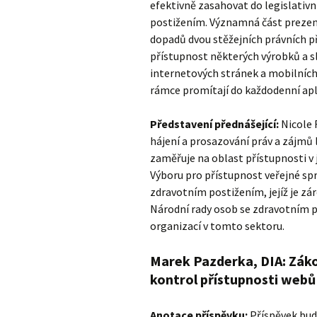
efektivně zasahovat do legislativn
postižením. Významná část prezen
dopadů dvou stěžejních právních př
přístupnost některých výrobků a sl
internetových stránek a mobilních 
rámce promítají do každodenní apl
Představení přednášející:
Nicole 
hájení a prosazování práv a zájmů l
zaměřuje na oblast přístupnosti v 
Výboru pro přístupnost veřejné spr
zdravotním postižením, jejíž je zá
Národní rady osob se zdravotním p
organizací v tomto sektoru.
Marek Pazderka, DIA: Zákon
kontrol přístupnosti webů 
Anotace příspěvku:
Příspěvek bud