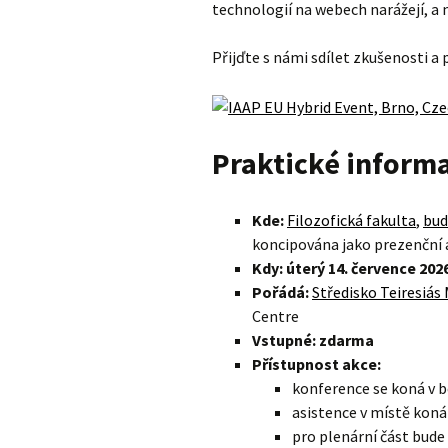
technologií na webech narážejí, a 
Přijďte s námi sdílet zkušenosti a
Praktické inform
Kde:
Filozofická fakulta
,
bud
koncipována jako prezenční 
Kdy: úterý 14. července 202
Pořádá:
Středisko Teiresiás
Centre
Vstupné: zdarma
Přístupnost akce:
konference se koná v 
asistence v místě koná
pro plenární část bude