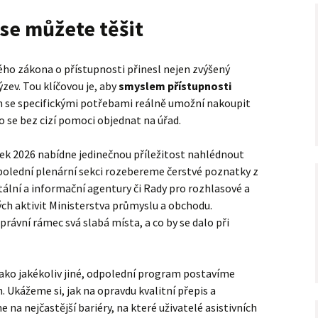
o se můžete těšit
ého zákona o přístupnosti přinesl nejen zvýšený
ýzev. Tou klíčovou je, aby
smyslem přístupnosti
em se specifickými potřebami reálně umožní nakoupit
 se bez cizí pomoci objednat na úřad.
k 2026 nabídne jedinečnou příležitost nahlédnout
opolední plenární sekci rozebereme čerstvé poznatky z
tální a informační agentury či Rady pro rozhlasové a
ých aktivit Ministerstva průmyslu a obchodu.
ávní rámec svá slabá místa, a co by se dalo při
jako jakékoliv jiné, odpolední program postavíme
 Ukážeme si, jak na opravdu kvalitní přepis a
e na nejčastější bariéry, na které uživatelé asistivních