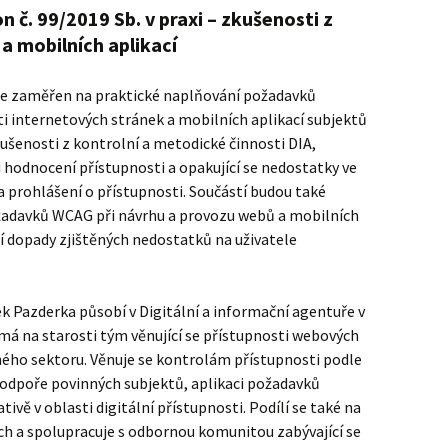
 č. 99/2019 Sb. v praxi – zkušenosti z
a mobilních aplikací
e zaměřen na praktické naplňování požadavků
ti internetových stránek a mobilních aplikací subjektů
ušenosti z kontrolní a metodické činnosti DIA,
i hodnocení přístupnosti a opakující se nedostatky ve
 prohlášení o přístupnosti. Součástí budou také
ožadavků WCAG při návrhu a provozu webů a mobilních
jší dopady zjištěných nedostatků na uživatele
k Pazderka působí v Digitální a informační agentuře v
e má na starosti tým věnující se přístupnosti webových
jného sektoru. Věnuje se kontrolám přístupnosti podle
podpoře povinných subjektů, aplikaci požadavků
tivě v oblasti digitální přístupnosti. Podílí se také na
ách a spolupracuje s odbornou komunitou zabývající se