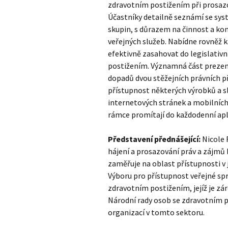
zdravotním postižením při prosazov
Účastníky detailně seznámí se sy
skupin, s důrazem na činnost a ko
veřejných služeb. Nabídne rovněž kr
efektivně zasahovat do legislativn
postižením. Významná část prezen
dopadů dvou stěžejních právních př
přístupnost některých výrobků a sl
internetových stránek a mobilních 
rámce promítají do každodenní apl
Představení přednášející:
Nicole 
hájení a prosazování práv a zájmů l
zaměřuje na oblast přístupnosti v 
Výboru pro přístupnost veřejné spr
zdravotním postižením, jejíž je zá
Národní rady osob se zdravotním p
organizací v tomto sektoru.