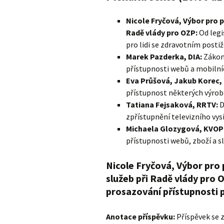
Nicole Fryčová, Výbor pro p
Radě vlády pro OZP:
Od legi
pro lidi se zdravotním posti
Marek Pazderka, DIA:
Zákon 
přístupnosti webů a mobilníc
Eva Průšová, Jakub Korec,
přístupnost některých výrob
Tatiana Fejsaková, RRTV:
D
zpřístupnění televizního vys
Michaela Glozygová, KVOP
přístupnosti webů, zboží a s
Nicole Fryčová, Výbor pro 
služeb při Radě vlády pro O
prosazování přístupnosti p
Anotace příspěvku:
Příspěvek se z