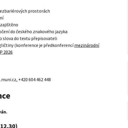
bezbariérových prostorách
ní
 zajištěno
očení do českého znakového jazyka
 slova do textu přepisovateli
ličtiny (konference je předkonferencí
mezinárodní
P 2026
.muni.cz, +420 604 462 448
nce
ván.
 12.30)