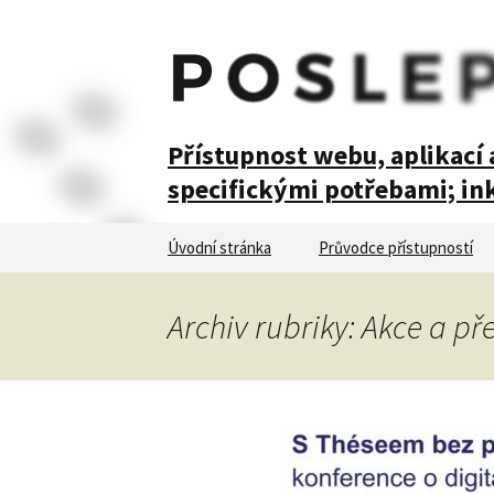
POSLEPU
Přístupnost webu, aplikací a
specifickými potřebami; ink
Přejít
Úvodní stránka
Průvodce přístupností
k
obsahu
webu
Archiv rubriky: Akce a p