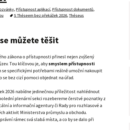
ozvánky
,
Přístupnost aplikací
,
Přístupnost dokumentů
,
bu
S Théseem bez překážek 2026
,
Théseus
o se můžete těšit
ého zákona o přístupnosti přinesl nejen zvýšený
ýzev. Tou klíčovou je, aby
smyslem přístupnosti
em se specifickými potřebami reálně umožní nakoupit
 se bez cizí pomoci objednat na úřad.
k 2026 nabídne jedinečnou příležitost nahlédnout
opolední plenární sekci rozebereme čerstvé poznatky z
tální a informační agentury či Rady pro rozhlasové a
ých aktivit Ministerstva průmyslu a obchodu.
ávní rámec svá slabá místa, a co by se dalo při