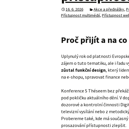
16. 6. 2026
Akce a přednášky
,
P
Přístupnost multimédií
,
Přístupnost we
Proč přijít a na c
Uplynulý rok od platnosti Evropsk
zájem o tuto tematiku, ale i řadu v
zůstal funkční design
, který lid
na e-shopu, spravovat finance nebo
Konference S Théseem bez překáže
pod pokličku aktuálního dění. V d
dozorové a kontrolní činnosti Digi
televizní vysílání nebo z metodick
Probereme také, kde má současný pr
prosazování přístupnosti zlepšit.