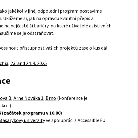
jako jakékoliv jiné, odpolední program postavíme
 Ukážeme si, jak na opravdu kvalitní přepis a
e na nejčastější bariéry, na které uživatelé asistivních
naučíme se je odstraňovat.
 posunout přístupnost vašich projektů zase o kus dál.
ace
ova B, Arne Nováka 1, Brno
(konference je
akce.)
6 (začátek programu v 10.00)
 Masarykovy univerzity
ve spolupráci s AccessibleEU