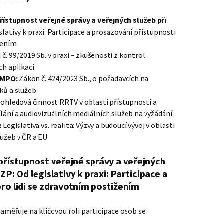
řístupnost veřejné správy a veřejných služeb při
slativy k praxi: Participace a prosazování přístupnosti
žením
č. 99/2019 Sb. v praxi – zkušenosti z kontrol
h aplikací
 MPO:
Zákon č. 424/2023 Sb., o požadavcích na
ků a služeb
ohledová činnost RRTV v oblasti přístupnosti a
ílání a audiovizuálních mediálních služeb na vyžádání
:
Legislativa vs. realita: Výzvy a budoucí vývoj v oblasti
lužeb v ČR a EU
přístupnost veřejné správy a veřejných
ZP: Od legislativy k praxi: Participace a
ro lidi se zdravotním postižením
aměřuje na klíčovou roli participace osob se