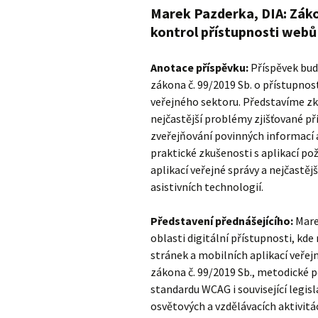
Marek Pazderka, DIA: Zákon
kontrol přístupnosti webů 
Anotace příspěvku:
Příspěvek bud
zákona č. 99/2019 Sb. o přístupnos
veřejného sektoru. Představíme zk
nejčastější problémy zjišťované př
zveřejňování povinných informací a
praktické zkušenosti s aplikací p
aplikací veřejné správy a nejčastě
asistivních technologií.
Představení přednášejícího:
Mare
oblasti digitální přístupnosti, kd
stránek a mobilních aplikací veře
zákona č. 99/2019 Sb., metodické 
standardu WCAG i související legisla
osvětových a vzdělávacích aktivit