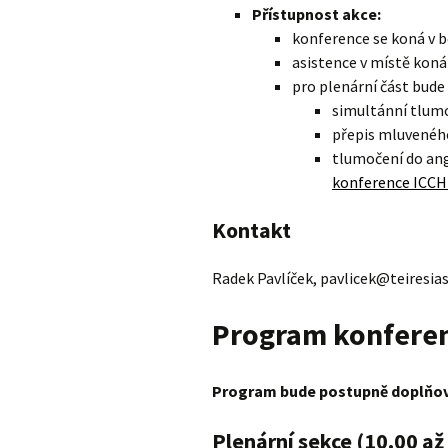
Přístupnost akce:
konference se koná v 
asistence v místě koná
pro plenární část bude
simultánní tlum
přepis mluveného
tlumočení do ang
konference ICCH
Kontakt
Radek Pavlíček, pavlicek@teiresias
Program konfere
Program bude postupně doplňo
Plenární sekce (10.00 až