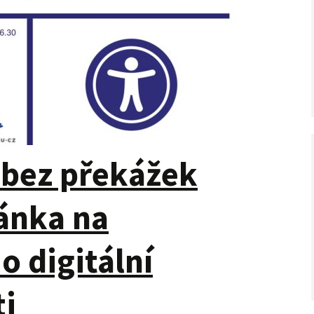
bez překážek
ánka na
o digitální
ti