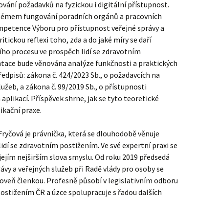
ání požadavků na fyzickou i digitální přístupnost.
stémem fungování poradních orgánů a pracovních
mpetence Výboru pro přístupnost veřejné správy a
itickou reflexi toho, zda a do jaké míry se daří
ího procesu ve prospěch lidí se zdravotním
tace bude věnována analýze funkčnosti a praktických
edpisů: zákona č. 424/2023 Sb., o požadavcích na
užeb, a zákona č. 99/2019 Sb., o přístupnosti
aplikací. Příspěvek shrne, jak se tyto teoretické
ikační praxe.
Fryčová je právnička, která se dlouhodobě věnuje
idí se zdravotním postižením. Ve své expertní praxi se
jejím nejširším slova smyslu. Od roku 2019 předsedá
ávy a veřejných služeb při Radě vlády pro osoby se
roveň členkou. Profesně působí v legislativním odboru
ostižením ČR a úzce spolupracuje s řadou dalších