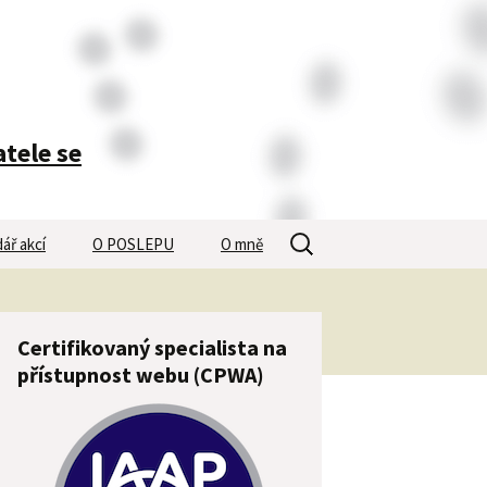
atele se
Vyhledávání
ář akcí
O POSLEPU
O mně
Certifikovaný specialista na
přístupnost webu (CPWA)