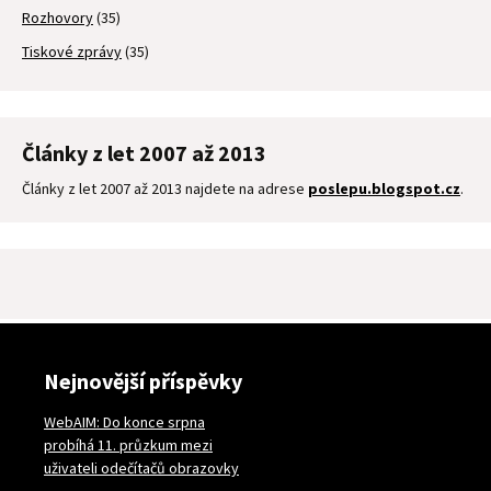
Rozhovory
(35)
Tiskové zprávy
(35)
Články z let 2007 až 2013
Články z let 2007 až 2013 najdete na adrese
poslepu.blogspot.cz
.
Nejnovější příspěvky
WebAIM: Do konce srpna
probíhá 11. průzkum mezi
uživateli odečítačů obrazovky