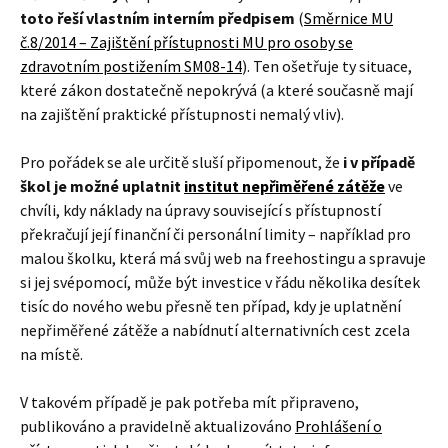
toto řeší vlastním interním předpisem
(
Směrnice MU
č.8/2014 – Zajištění přístupnosti MU pro osoby se
zdravotním postižením SM08-14
). Ten ošetřuje ty situace,
které zákon dostatečně nepokrývá (a které současně mají
na zajištění praktické přístupnosti nemalý vliv).
Pro pořádek se ale určitě sluší připomenout, že
i v případě
škol je možné uplatnit
institut nepřiměřené zátěže
ve
chvíli, kdy náklady na úpravy související s přístupností
překračují její finanční či personální limity – například pro
malou školku, která má svůj web na freehostingu a spravuje
si jej svépomocí, může být investice v řádu několika desítek
tisíc do nového webu přesně ten případ, kdy je uplatnění
nepřiměřené zátěže a nabídnutí alternativních cest zcela
na místě.
V takovém případě je pak potřeba mít připraveno,
publikováno a pravidelně aktualizováno
Prohlášení o