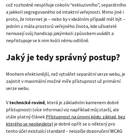
což rozhodně nesplňuje cokoliv “exkluzivního”, separátního
a jakkoli segregovaného od intaktní veřejnosti. Mimo jiné i
proto, že Internet je – nebo by v ideálním případě měl být –
jedním z mála prostorů veřejného života, kde uživatelé
nemusejí svůj handicap jakýmkoli způsobem uvádět a
nepřistupuje se k nim kvůli němu odlišně.
Jaký je tedy správný postup?
Mnohem efektivnější, než vytvářet separátní verze webu, je
zajistit v maximální možné míře přístupnost už primární
verze webu.
V
technické rovině
, která je základním kamenem dobré
přístupnosti (více informací viz například můj starší, ale
stále platný článek
Přístupnost na úrovni kódu: základ, bez
kterého se neobejdete)
je dobré opřít se o některý pro
tento účel existující standard – nejspíše doporučení
WCAG