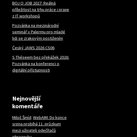
BOJ O JOB 2027: Reálná
příležitost na trhu práce i praxe
z IT workshopů
Pozvánka na mezinárodní
seminář v Palermu pro mladé
lidi se zrakovým postižením
Český JAWS 2026 CS06
S Théseem bez překážek 2026:
Pozvánka na konferenci o
digitální přístupnosti
Nejnovější
komentáře
Miloš Šmíd
:
WebAIM: Do konce
srpna probíhá 11. průzkum
mezi uživateli odečítačů
obrazovky