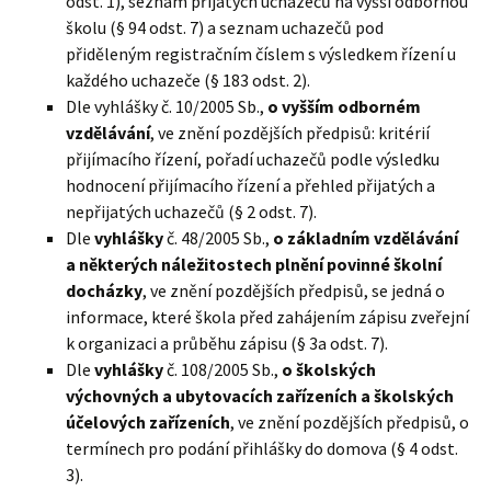
odst. 1), seznam přijatých uchazečů na vyšší odbornou
školu (§ 94 odst. 7) a seznam uchazečů pod
přiděleným registračním číslem s výsledkem řízení u
každého uchazeče (§ 183 odst. 2).
Dle vyhlášky č. 10/2005 Sb.,
o vyšším odborném
vzdělávání
, ve znění pozdějších předpisů: kritérií
přijímacího řízení, pořadí uchazečů podle výsledku
hodnocení přijímacího řízení a přehled přijatých a
nepřijatých uchazečů (§ 2 odst. 7).
Dle
vyhlášky
č. 48/2005 Sb.,
o základním vzdělávání
a některých náležitostech plnění povinné školní
docházky
, ve znění pozdějších předpisů, se jedná o
informace, které škola před zahájením zápisu zveřejní
k organizaci a průběhu zápisu (§ 3a odst. 7).
Dle
vyhlášky
č. 108/2005 Sb.,
o školských
výchovných a ubytovacích zařízeních a školských
účelových zařízeních
, ve znění pozdějších předpisů, o
termínech pro podání přihlášky do domova (§ 4 odst.
3).