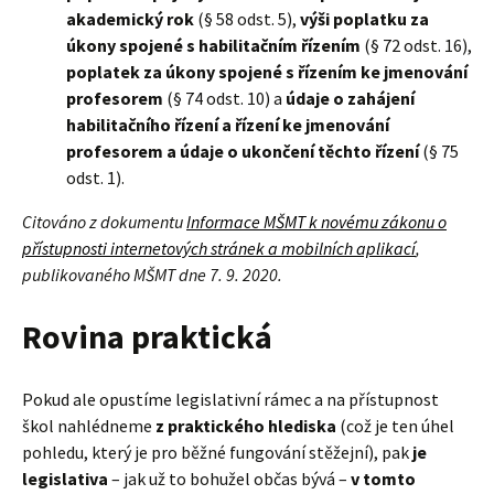
akademický rok
(§ 58 odst. 5),
výši poplatku za
úkony spojené s habilitačním řízením
(§ 72 odst. 16),
poplatek za úkony spojené s řízením ke jmenování
profesorem
(§ 74 odst. 10) a
údaje o zahájení
habilitačního řízení a řízení ke jmenování
profesorem a údaje o ukončení těchto řízení
(§ 75
odst. 1).
Citováno z dokumentu
Informace MŠMT k novému zákonu o
přístupnosti internetových stránek a mobilních aplikací
,
publikovaného MŠMT dne 7. 9. 2020.
Rovina praktická
Pokud ale opustíme legislativní rámec a na přístupnost
škol nahlédneme
z praktického hlediska
(což je ten úhel
pohledu, který je pro běžné fungování stěžejní), pak
je
legislativa
– jak už to bohužel občas bývá –
v tomto