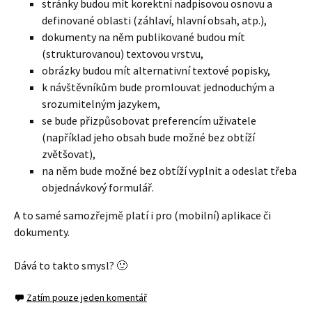
stránky budou mít korektní nadpisovou osnovu a
definované oblasti (záhlaví, hlavní obsah, atp.),
dokumenty na něm publikované budou mít
(strukturovanou) textovou vrstvu,
obrázky budou mít alternativní textové popisky,
k návštěvníkům bude promlouvat jednoduchým a
srozumitelným jazykem,
se bude přizpůsobovat preferencím uživatele
(například jeho obsah bude možné bez obtíží
zvětšovat),
na něm bude možné bez obtíží vyplnit a odeslat třeba
objednávkový formulář.
A to samé samozřejmě platí i pro (mobilní) aplikace či
dokumenty.
Dává to takto smysl? 🙂
Zatím pouze jeden komentář