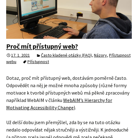
Proč mít přístupný web?
17. 1. 2021
Často kladené otázky (FAQ)
,
Názory
,
Přístupnost
webu
Přístupnost
Dotaz, proč mít přístupný web, dostávám poměrně často.
Odpovědět na něj je možné mnoha způsoby (různé formy
motivace k tvorbě přístupných webů má pěkně zpracovány
například WebAIM v článku
WebAIM’s Hierarchy for
Motivating Accessibility Change
).
Už delší dobu jsem přemýšlel, zda by se na tuto otázku
nedalo odpovídat nějak stručněji a výstižněji. K jednoduché
(a přitom zcela jasné) odpovědi mě zcela nečekaně