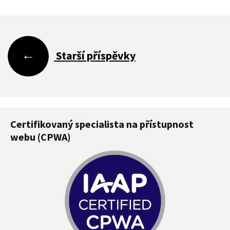
Navigace
←
Starší příspěvky
pro
příspěvky
Certifikovaný specialista na přístupnost
webu (CPWA)