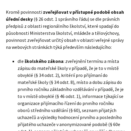
Kromě povinnosti
zveřejňovat v přístupné podobě obsah
úřední desky
(§ 26 odst. 1 správního řádu) se dle právních
předpisů z oblasti regionálního školství, které spadají do
působnosti Ministerstva školství, mládeže a tělovýchovy,
povinnost zveřejňovat určitý obsah v oblasti veřejné správy
na webových stránkách týká především následujícího:
dle
školského zákona
: zveřejnění termínu a místa
zápisu do mateřské školy v případě, že je to v místě
obvyklé (§ 34 odst. 2), kritérií pro přijímaní do
mateřské školy (§ 34 odst. 8), místo a dobu zápisu do
prvního ročníku základního vzdělávání v případě, že je
to v místě obvyklé (§ 46 odst. 1), informace týkající se
organizace přijímacího řízení do prvního ročníku
oborů středního vzdělání (§ 60), seznam přijatých
uchazečů a výsledky hodnocení prvního a posledního
přijatého uchazeče v anonymizované podobě (§ 60e