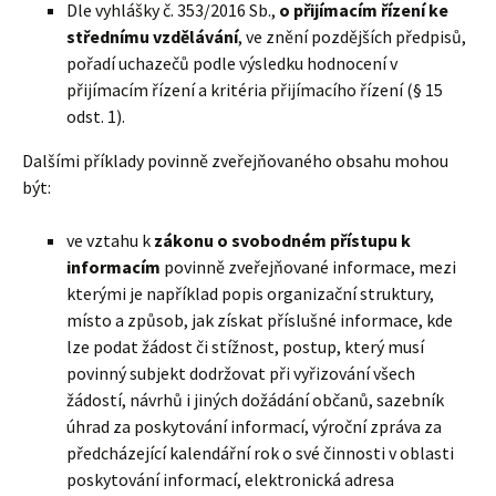
Dle vyhlášky č. 353/2016 Sb.,
o přijímacím řízení ke
střednímu vzdělávání
, ve znění pozdějších předpisů,
pořadí uchazečů podle výsledku hodnocení v
přijímacím řízení a kritéria přijímacího řízení (§ 15
odst. 1).
Dalšími příklady povinně zveřejňovaného obsahu mohou
být:
ve vztahu k
zákonu o svobodném přístupu k
informacím
povinně zveřejňované informace, mezi
kterými je například popis organizační struktury,
místo a způsob, jak získat příslušné informace, kde
lze podat žádost či stížnost, postup, který musí
povinný subjekt dodržovat při vyřizování všech
žádostí, návrhů i jiných dožádání občanů, sazebník
úhrad za poskytování informací, výroční zpráva za
předcházející kalendářní rok o své činnosti v oblasti
poskytování informací, elektronická adresa