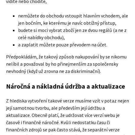
vidíte nebo chodíte,
nemůžete do obchodu vstoupit hlavním vchodem, ale
jen bočním, ke kterému je navíc obtížný přístup,
budete si moci vybrat zboží jen ze dvou regálů (a ne z
celé nabídky obchodu),
a zaplatit můžete pouze převodem na účet.
Předpokládám, že takový způsob nakupování by se nikomu
nelíbil a považoval by ho přinejmenším za společensky
nevhodný (když už zrovna ne za diskriminační).
Náročná a nákladná údržba a aktualizace
Z hlediska vytvoření takové verze musíme vzít v potaz nejen
její samotnou tvorbu, ale především její údržbu a
aktualizace. Obecně platí, že udržovat více verzí webu je
časově i finančně náročné. Kvůli nedostatku času či
finančních zdrojů se pak často stává, že separátní verze