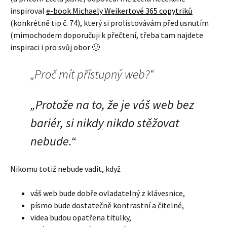
inspiroval
e-book Michaely Weikertové 365 copytriků
(konkrétně tip č. 74), který si prolistovávám před usnutím
(mimochodem doporučuji k přečtení, třeba tam najdete
inspiraci i pro svůj obor 🙂
„Proč mít přístupný web?“
„Protože na to, že je váš web bez
bariér, si nikdy nikdo stěžovat
nebude.“
Nikomu totiž nebude vadit, když
váš web bude dobře ovladatelný z klávesnice,
písmo bude dostatečně kontrastní a čitelné,
videa budou opatřena titulky,