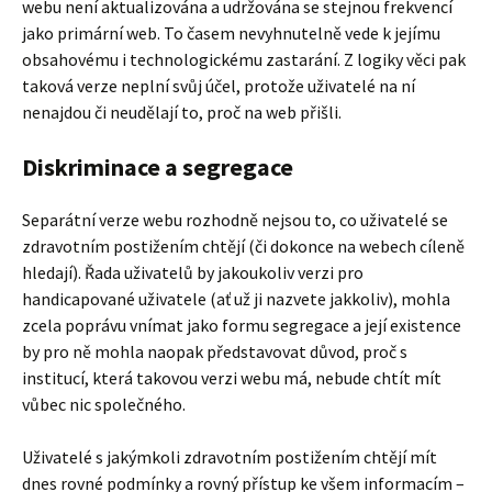
webu není aktualizována a udržována se stejnou frekvencí
jako primární web. To časem nevyhnutelně vede k jejímu
obsahovému i technologickému zastarání. Z logiky věci pak
taková verze neplní svůj účel, protože uživatelé na ní
nenajdou či neudělají to, proč na web přišli.
Diskriminace a segregace
Separátní verze webu rozhodně nejsou to, co uživatelé se
zdravotním postižením chtějí (či dokonce na webech cíleně
hledají). Řada uživatelů by jakoukoliv verzi pro
handicapované uživatele (ať už ji nazvete jakkoliv), mohla
zcela poprávu vnímat jako formu segregace a její existence
by pro ně mohla naopak představovat důvod, proč s
institucí, která takovou verzi webu má, nebude chtít mít
vůbec nic společného.
Uživatelé s jakýmkoli zdravotním postižením chtějí mít
dnes rovné podmínky a rovný přístup ke všem informacím –