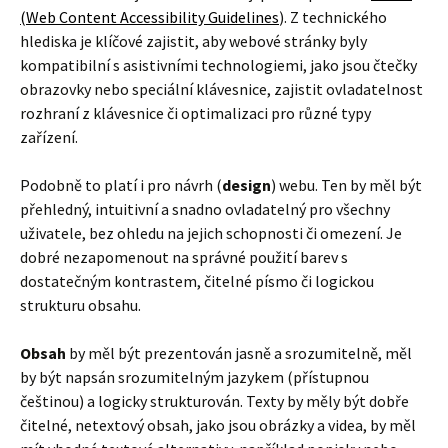
(Web Content Accessibility Guidelines
). Z technického
hlediska je klíčové zajistit, aby webové stránky byly
kompatibilní s asistivními technologiemi, jako jsou čtečky
obrazovky nebo speciální klávesnice, zajistit ovladatelnost
rozhraní z klávesnice či optimalizaci pro různé typy
zařízení.
Podobně to platí i pro návrh (
design
) webu. Ten by měl být
přehledný, intuitivní a snadno ovladatelný pro všechny
uživatele, bez ohledu na jejich schopnosti či omezení. Je
dobré nezapomenout na správné použití barev s
dostatečným kontrastem, čitelné písmo či logickou
strukturu obsahu.
Obsah
by měl být prezentován jasně a srozumitelně, měl
by být napsán srozumitelným jazykem (přístupnou
češtinou) a logicky strukturován. Texty by měly být dobře
čitelné, netextový obsah, jako jsou obrázky a videa, by měl