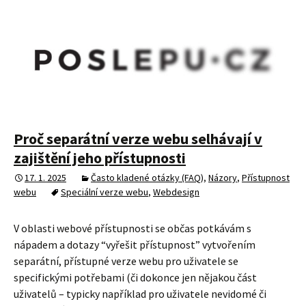
Proč separátní verze webu selhávají v
zajištění jeho přístupnosti
17. 1. 2025
Často kladené otázky (FAQ)
,
Názory
,
Přístupnost
webu
Speciální verze webu
,
Webdesign
V oblasti webové přístupnosti se občas potkávám s
nápadem a dotazy “vyřešit přístupnost” vytvořením
separátní, přístupné verze webu pro uživatele se
specifickými potřebami (či dokonce jen nějakou část
uživatelů – typicky například pro uživatele nevidomé či