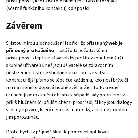
přístupnosti
, kde uživatelé budou mít tyto informace
(včetně funkčního kontaktu) k dispozici.
Závěrem
S jistou mírou zjednodušení lze říci, že
přístupný web je
přínosný pro každého
– celá řada požadavků na
přístupnost zlepšuje uživatelský prožitek mnohem širší
skupině uživatelů, než jsou uživatelé se zdravotním
postižením. Jistě se shodneme na tom, že větší a
kontrastnější písmo se lépe čte každému, kdo nosí brýle či
mu na monitor dopadá hodně světla. Že titulky u videí
usnadňují porozumění obsahu v případě, kdy pracujeme v
příliš hlučném (či příliš tichém) prostředí, či kdy jsou dialogy
vedeny v jazyce, který není náš mateřský, a máme problém
jim porozumět.
Proto bych i v případě škol doporučoval aplikovat