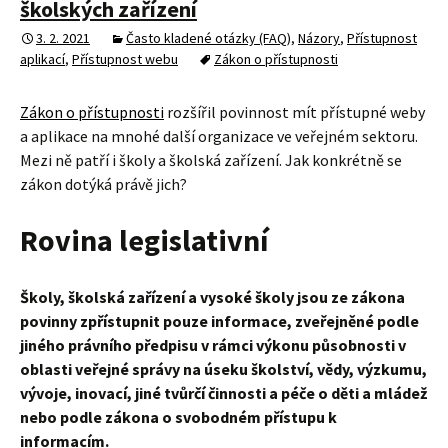
školských zařízení
3. 2. 2021
Často kladené otázky (FAQ)
,
Názory
,
Přístupnost
aplikací
,
Přístupnost webu
Zákon o přístupnosti
Zákon o přístupnosti
rozšířil povinnost mít přístupné weby
a aplikace na mnohé další organizace ve veřejném sektoru.
Mezi ně patří i školy a školská zařízení. Jak konkrétně se
zákon dotýká právě jich?
Rovina legislativní
Školy, školská zařízení a vysoké školy jsou ze zákona
povinny zpřístupnit pouze informace, zveřejněné podle
jiného právního předpisu v rámci výkonu působnosti v
oblasti veřejné správy na úseku školství, vědy, výzkumu,
vývoje, inovací, jiné tvůrčí činnosti a péče o děti a mládež
nebo podle zákona o svobodném přístupu k
informacím.