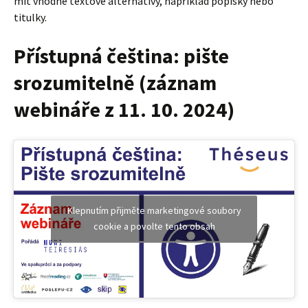
mít vhodné textové alternativy, například popisky nebo
titulky.
Přístupná čeština: pište
srozumitelně (záznam
webináře z 11. 10. 2024)
Klepnutím přijměte marketingové soubory
cookie a povolte tento obsah