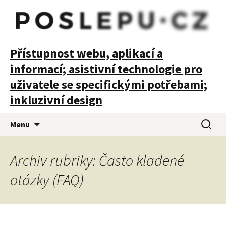
POSLEPU
Přístupnost webu, aplikací a
informací; asistivní technologie pro
uživatele se specifickými potřebami;
inkluzivní design
Přejít
Vyhledá
Menu
k
obsahu
webu
Archiv rubriky: Často kladené
otázky (FAQ)