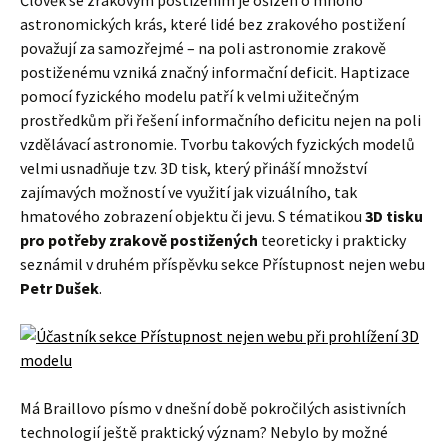
Člověk se zrakovým postižením je ošizen o mnoho
astronomických krás, které lidé bez zrakového postižení
považují za samozřejmé – na poli astronomie zrakově
postiženému vzniká značný informační deficit. Haptizace
pomocí fyzického modelu patří k velmi užitečným
prostředkům při řešení informačního deficitu nejen na poli
vzdělávací astronomie. Tvorbu takových fyzických modelů
velmi usnadňuje tzv. 3D tisk, který přináší množství
zajímavých možností ve využití jak vizuálního, tak
hmatového zobrazení objektu či jevu. S tématikou
3D tisku
pro potřeby zrakově postižených
teoreticky i prakticky
seznámil v druhém příspěvku sekce Přístupnost nejen webu
Petr Dušek
.
Má Braillovo písmo v dnešní době pokročilých asistivních
technologií ještě praktický význam? Nebylo by možné