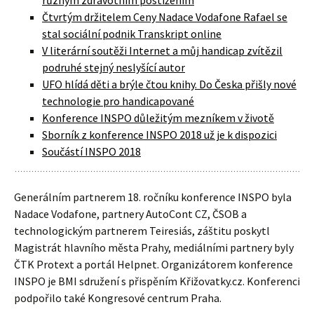
podruhé stejný neslyšící autor
UFO hlídá děti a brýle čtou knihy. Do Česka přišly nové
technologie pro handicapované
Konference INSPO důležitým mezníkem v životě
Sborník z konference INSPO 2018 už je k dispozici
Součástí INSPO 2018
Generálním partnerem 18. ročníku konference INSPO byla
Nadace Vodafone, partnery AutoCont CZ, ČSOB a
technologickým partnerem Teiresiás, záštitu poskytl
Magistrát hlavního města Prahy, mediálními partnery byly
ČTK Protext a portál Helpnet. Organizátorem konference
INSPO je BMI sdružení s přispěním Křižovatky.cz. Konferenci
podpořilo také Kongresové centrum Praha.
Napsat komentář