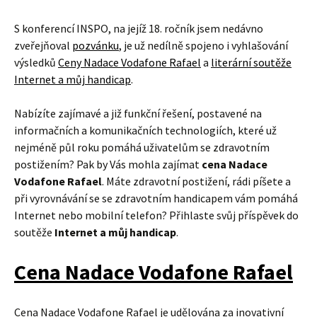
Internet a můj handicap
.
Nabízíte zajímavé a již funkční řešení, postavené na
informačních a komunikačních technologiích, které už
nejméně půl roku pomáhá uživatelům se zdravotním
postižením? Pak by Vás mohla zajímat
cena Nadace
Vodafone Rafael
. Máte zdravotní postižení, rádi píšete a
při vyrovnávání se se zdravotním handicapem vám pomáhá
Internet nebo mobilní telefon? Přihlaste svůj příspěvek do
soutěže
Internet a můj handicap
.
Cena Nadace Vodafone Rafael
Cena Nadace Vodafone Rafael je udělována za inovativní
využití informačních a komunikačních technologií ke
zlepšení života lidí se zdravotním postižením. Cena má
podobu artefaktu, na němž je zobrazeno logo Rafael, nápis
Cena Nadace Vodafone a rok udělení. Součástí ceny je