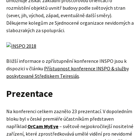
umožňuje získat základní prostorovou orientaci o
rozmístění objektů uvnitř budovy podle světových stran
(sever, jih, východ, západ, eventuálně další směry).
Děkujeme kolegům ze Sjednocené organizace nevidomých a
slabozrakých za spolupráci.
Bližší informace o zpřístupnění konference INSPO jsou k
dispozici v článku
Přístupnost konference INSPO & služby
poskytované Střediskem Teiresiás
.
Prezentace
Na konferenci celkem zaznělo 23 prezentací. V dopoledním
bloku byl v české premiéře účastníkům představen
například
OrCam MyEye
– světově nejpokročilejší nositelné
zařízení, které zprostředkovává umělé vidění pro nevidomé