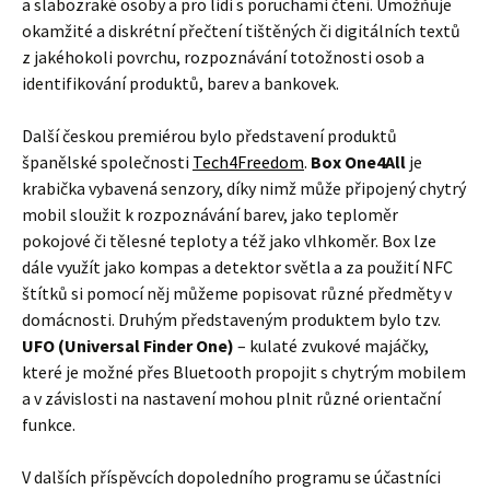
a slabozraké osoby a pro lidi s poruchami čtení. Umožňuje
okamžité a diskrétní přečtení tištěných či digitálních textů
z jakéhokoli povrchu, rozpoznávání totožnosti osob a
identifikování produktů, barev a bankovek.
Další českou premiérou bylo představení produktů
španělské společnosti
Tech4Freedom
.
Box One4All
je
krabička vybavená senzory, díky nimž může připojený chytrý
mobil sloužit k rozpoznávání barev, jako teploměr
pokojové či tělesné teploty a též jako vlhkoměr. Box lze
dále využít jako kompas a detektor světla a za použití NFC
štítků si pomocí něj můžeme popisovat různé předměty v
domácnosti. Druhým představeným produktem bylo tzv.
UFO (Universal Finder One)
– kulaté zvukové majáčky,
které je možné přes Bluetooth propojit s chytrým mobilem
a v závislosti na nastavení mohou plnit různé orientační
funkce.
V dalších příspěvcích dopoledního programu se účastníci