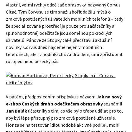
vlastní, velmi rychlý odečítač obrazovky, nazývaný Corvus
Čítač. Tým Corvusu se tím snaží zbořit další z mýtů o
zrakově postižených uživatelích mobilních telefonů – tedy
že specializované prostředí je pouze pro začátečníky a
(plnohodnotné) odečítače jsou doménou pokročilých
uživatelů. Pánové ze Stopky také představili aktuální
novinky: Corvus dnes najdeme nejen v mobilních
telefonech, ale i v hodinkách s Androidem, umí zpřístupnit
rotoped nebo běžecký pás.
V pátém, předposledním příspěvku s názvem
Jak na nový
e-shop Českých drah s odečítačem obrazovky
seznámil
Jan Balák
účastníky s tím, co vše bylo třeba udělat pro to,
aby byl lépe přístupný pro zrakově postižené uživatele.
Honza se na testování dlouhodobě aktivně podílel, mohl