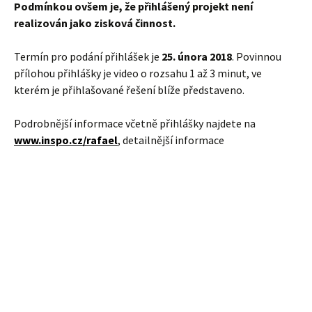
kterém je přihlašované řešení blíže představeno.
Podrobnější informace včetně přihlášky najdete na
www.inspo.cz/rafael
, detailnější informace
Literární soutěž Internet a můj
handicap
Soutěžní práce může mít rozsah maximálně 600 slov. Autoři
by v ní měli vyjádřit na základě vlastní zkušenosti, jak jim
Internet nebo telefon pomáhá vyrovnávat se se se
zdravotním postižením. Při hodnocení bude porota
přihlížet jak k literární úrovni textu, tak k obsahové
zajímavosti. Do soutěže nebudou přijaty práce, které byly