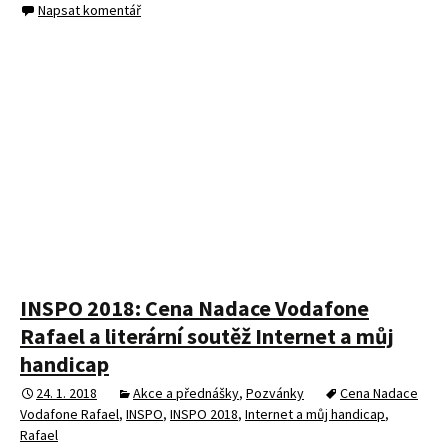
INSPO 2018: Cena Nadace Vodafone
Rafael a literární soutěž Internet a můj
handicap
24. 1. 2018
Akce a přednášky
,
Pozvánky
Cena Nadace
Vodafone Rafael
,
INSPO
,
INSPO 2018
,
Internet a můj handicap
,
Rafael
S konferencí INSPO, na jejíž 18. ročník jsem nedávno
zveřejňoval
pozvánku
, je už nedílně spojeno i vyhlašování
výsledků
Ceny Nadace Vodafone Rafael
a
literární soutěže