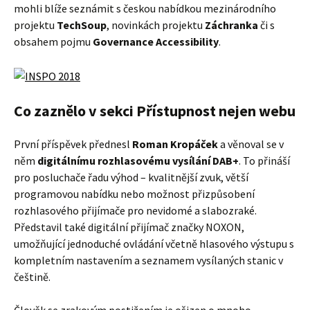
mohli blíže seznámit s českou nabídkou mezinárodního
projektu
TechSoup
, novinkách projektu
Záchranka
či s
obsahem pojmu
Governance Accessibility
.
Co zaznělo v sekci Přístupnost nejen webu
První příspěvek přednesl
Roman Kropáček
a věnoval se v
něm
digitálnímu rozhlasovému vysílání DAB+
. To přináší
pro posluchače řadu výhod – kvalitnější zvuk, větší
programovou nabídku nebo možnost přizpůsobení
rozhlasového přijímače pro nevidomé a slabozraké.
Představil také digitální přijímač značky NOXON,
umožňující jednoduché ovládání včetně hlasového výstupu s
kompletním nastavením a seznamem vysílaných stanic v
češtině.