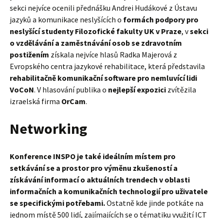
sekci nejvíce ocenili přednášku Andrei Hudákové z Ústavu
jazyků a komunikace neslyšících o
formách podpory pro
neslyšící studenty Filozofické fakulty UK v Praze
, v
sekci
o vzdělávání a zaměstnávání osob se zdravotním
postižením
získala nejvíce hlasů Radka Majerová z
Evropského centra jazykové rehabilitace, která představila
rehabilitačně komunikační software pro nemluvící lidi
VoCoN
. V hlasování publika o
nejlepší expozici
zvítězila
izraelská firma
OrCam
.
Networking
Konference INSPO je také ideálním místem pro
setkávání se a prostor pro výměnu zkušeností a
získávání informací o aktuálních trendech v oblasti
informačních a komunikačních technologií pro uživatele
se specifickými potřebami.
Ostatně kde jinde potkáte na
jednom místě 500 lidí, zajímajících se o tématiku využití ICT