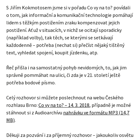
postižení. Ať už v situacích, v nichž se ocitají sporadicky
(například volby), tak těch, se kterými se setkávají
každodenně – potřeba (nechat si) přečíst nějaký tištěný
text, vyhledat spojení, koupit jízdenku, atp.
Řeč přišla i na samostatný pohyb nevidomých, to, jak jim
správně pommáhat na ulici, či zda je v 21. století ještě
potřeba bodové písmo.
Celý rozhovor si můžete poslechnout na webu Českého
rozhlasu Brno:
Co vy na to? – 14. 3. 2018
, případně je možné
stáhnout si z Audioarchívu
nahrávku ve formátu MP3 (14,7
MB)
.
Děkuji za pozvání i za příjemný rozhovor – jakoukoliv osvětu
v této oblasti považuji za velmi důležitou. Fungujících
technologií pro zrakově postižené je dnes k dispozici celá
řada, ale informovanost uživatelů o tom, co vše se jim dnes
v této oblasti nabízí, bohužel stále není dostatečná.