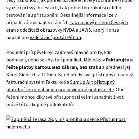
tedy nabídnout jak pohled uživatele, který rozhraní e-shopu
využívá při svých cestách, tak pohled do zákulisí celého
testování a zpřístupnění. Detailnější informace lze v
případě zájmu najít v článcích
Jak na nový e-shop Českých
drah s odečítači obrazovky NVDA a JAWS
, který Honza
napsal pro
vzdělávací portál Pélion
.
Poslední příspěvek byl zajímavý hlavně pro ty, kdo
podnikají, nebo se chystají podnikat. Měl název
Fakturujte a
řešte platby kartou. Bez zábran, bez zraku
a přednesl jej
Karel Giebisch z TI Gieb. Karel představil přístupný cloudový
fakturační systém Fakturoid a
SumUp Air: přístupný
platební terminál nejen pro nevidomé podnikatele
. Obě
řešení mohou díky své přístupnosti velmi usnadnit život
právě této skupině podnikatelů.