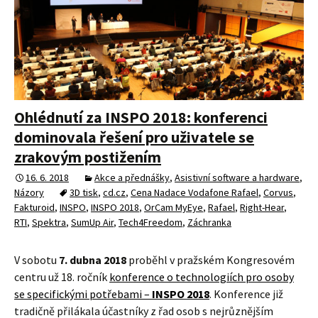
Ohlédnutí za INSPO 2018: konferenci
dominovala řešení pro uživatele se
zrakovým postižením
16. 6. 2018
Akce a přednášky
,
Asistivní software a hardware
,
Názory
3D tisk
,
cd.cz
,
Cena Nadace Vodafone Rafael
,
Corvus
,
Fakturoid
,
INSPO
,
INSPO 2018
,
OrCam MyEye
,
Rafael
,
Right-Hear
,
RTI
,
Spektra
,
SumUp Air
,
Tech4Freedom
,
Záchranka
V sobotu
7. dubna 2018
proběhl v pražském Kongresovém
centru už 18. ročník
konference o technologiích pro osoby
se specifickými potřebami –
INSPO 2018
. Konference již
tradičně přilákala účastníky z řad osob s nejrůznějším