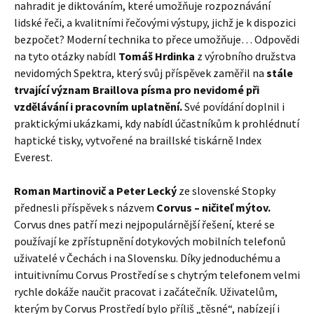
nahradit je diktováním, které umožňuje rozpoznávání
lidské řeči, a kvalitními řečovými výstupy, jichž je k dispozici
bezpočet? Moderní technika to přece umožňuje… Odpovědi
na tyto otázky nabídl
Tomáš Hrdinka
z výrobního družstva
nevidomých Spektra, který svůj příspěvek zaměřil na
stále
trvající význam Braillova písma pro nevidomé při
vzdělávání i pracovním uplatnění.
Své povídání doplnil i
praktickými ukázkami, kdy nabídl účastníkům k prohlédnutí
haptické tisky, vytvořené na braillské tiskárně Index
Everest.
Roman Martinovič a Peter Lecký
ze slovenské Stopky
přednesli příspěvek s názvem
Corvus – ničiteľ mýtov.
Corvus dnes patří mezi nejpopulárnější řešení, které se
používají ke zpřístupnění dotykových mobilních telefonů
uživatelé v Čechách i na Slovensku. Díky jednoduchému a
intuitivnímu Corvus Prostředí se s chytrým telefonem velmi
rychle dokáže naučit pracovat i začátečník. Uživatelům,
kterým by Corvus Prostředí bylo příliš „těsné“, nabízejí i