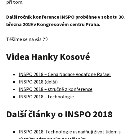
Těšíme se na vás 🙂
Videa Hanky Kosové
INSPO 2018 – Cena Nadace Vodafone Rafael
INSPO 2018 (delší)
INSPO 2018 – stručně z konference
INSPO 2018 – technologie
Další články o INSPO 2018
INSPO 2018: Technologie usnadňují život lidem s
různým zdravotním postižením
Čtvrtým držitelem Ceny Nadace Vodafone Rafael se
stal sociální podnik Transkript online
V literární soutěži Internet a můj handicap zvítězil