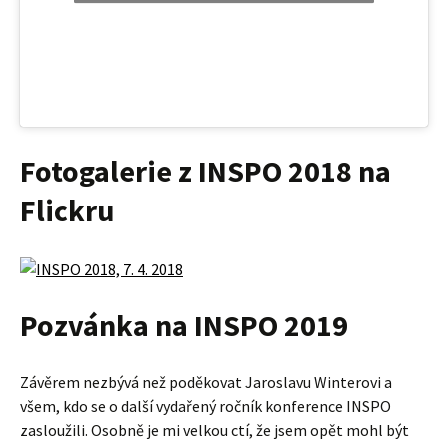
Fotogalerie z INSPO 2018 na
Flickru
Pozvánka na INSPO 2019
Závěrem nezbývá než poděkovat Jaroslavu Winterovi a
všem, kdo se o další vydařený ročník konference INSPO
zasloužili. Osobně je mi velkou ctí, že jsem opět mohl být
při tom.
Další ročník konference INSPO proběhne v sobotu 30.
března 2019 v Kongresovém centru Praha.