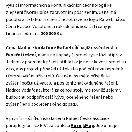
finanční odměna
200 000 Kč
.
Cena Nadace Vodafone Rafael cílí na již osvědčená a
funkční řešení
, nikoli na nápady či projekty ve fázi příprav.
Jednou z podmínek přijetí přihlášky je neziskovost projektu
a to, aby projekt přinášel užitek alespoň půl roku nejméně
třem stovkám uživatelů. Ocenění by mělo přispět ke
zvýšení počtu uživatelů a posílení značky daného řešení.
Nadace Vodafone, která za cenou stojí, má rovněž zájem v
budoucnu podpořit další vývoj oceněného řešení nebo
zvýšení jeho společenského dopadu.
V prvním ročníku získala cenu Rafael Česká asociace
paraplegiků – CZEPA za aplikaci
VozejkMap
. Jde o mapu
bezbariérových míst, a to nejen v ČR, na kterou lze
přistupovat pomocí mobilní aplikace pro chytré telefony
nebo přes webové rozhraní.
V roce 2016 byla cena udělena sociálnímu podniku Levebee