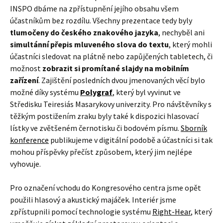
INSPO dbáme na zpřístupnění jejího obsahu všem
účastníkům bez rozdílu. Všechny prezentace tedy byly
tlumočeny do českého znakového jazyka
, nechyběl ani
simultánní přepis mluveného slova do textu
, který mohli
účastníci sledovat na plátně nebo zapůjčených tabletech, či
možnost
zobrazit si promítané slajdy na mobilním
zařízení
. Zajištění posledních dvou jmenovaných věcí bylo
možné díky systému
Polygraf
, který byl vyvinut ve
Středisku Teiresiás Masarykovy univerzity. Pro návštěvníky s
těžkým postižením zraku byly také k dispozici hlasovací
lístky ve zvětšeném černotisku či bodovém písmu.
Sborník
konference
publikujeme v digitální podobě a účastníci si tak
mohou příspěvky přečíst způsobem, který jim nejlépe
vyhovuje.
Pro označení vchodu do Kongresového centra jsme opět
použili hlasový a akustický majáček. Interiér jsme
zpřístupnili pomocí technologie systému
Right-Hear
, který