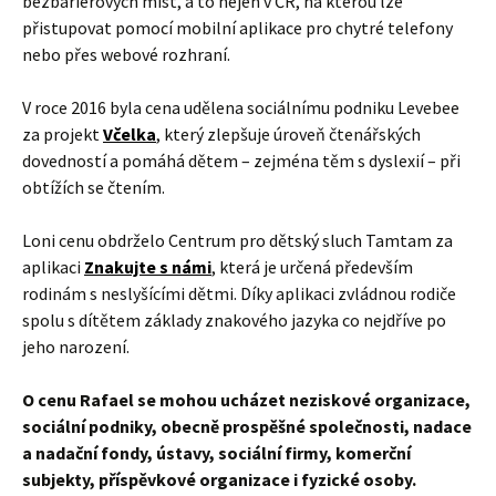
za projekt
Včelka
, který zlepšuje úroveň čtenářských
dovedností a pomáhá dětem – zejména těm s dyslexií – při
obtížích se čtením.
Loni cenu obdrželo Centrum pro dětský sluch Tamtam za
aplikaci
Znakujte s námi
, která je určená především
rodinám s neslyšícími dětmi. Díky aplikaci zvládnou rodiče
spolu s dítětem základy znakového jazyka co nejdříve po
jeho narození.
O cenu Rafael se mohou ucházet neziskové organizace,
sociální podniky, obecně prospěšné společnosti, nadace
a nadační fondy, ústavy, sociální firmy, komerční
subjekty, příspěvkové organizace i fyzické osoby.
Podmínkou ovšem je, že přihlášený projekt není
realizován jako zisková činnost.
Termín pro podání přihlášek je
25. února 2018
. Povinnou
přílohou přihlášky je video o rozsahu 1 až 3 minut, ve