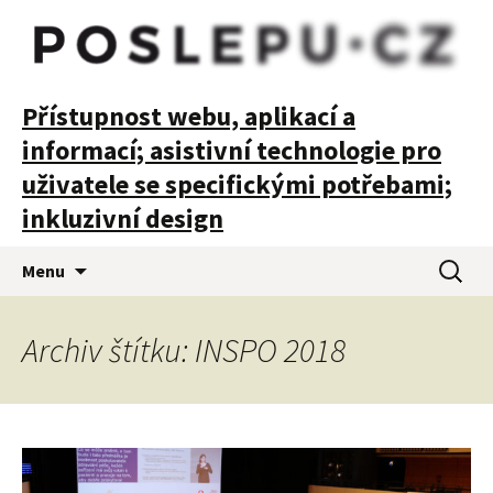
POSLEPU
Přístupnost webu, aplikací a
informací; asistivní technologie pro
uživatele se specifickými potřebami;
inkluzivní design
Přejít
Vyhledá
Menu
k
obsahu
webu
Archiv štítku: INSPO 2018