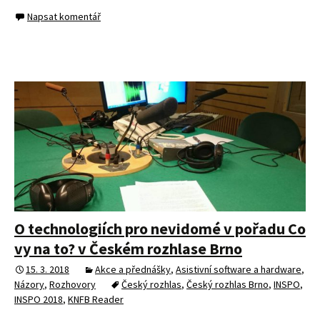
O technologiích pro nevidomé v pořadu Co
vy na to? v Českém rozhlase Brno
15. 3. 2018
Akce a přednášky
,
Asistivní software a hardware
,
Názory
,
Rozhovory
Český rozhlas
,
Český rozhlas Brno
,
INSPO
,
INSPO 2018
,
KNFB Reader
S Jiřím Kokmotosem jsme si v pořadu Co vy na to? povídali
o tom, jak informační a komunikační technologie pomáhají
lidem s těžkým postižením zraku kompenzovat jejich