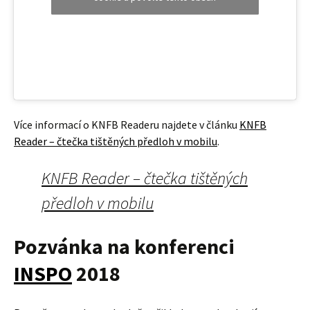
Více informací o KNFB Readeru najdete v článku
KNFB
Reader – čtečka tištěných předloh v mobilu
.
KNFB Reader – čtečka tištěných
předloh v mobilu
Pozvánka na konferenci
INSPO
2018
Protože se rozhovor hodně točil kolem technologií,
pomáhajících zrakově postiženým lidem, bylo myslím zcela
na místě pozvat zájemce z řad posluchačů na konferenci
INSPO 2018, která je největší a nejvýznamnější tuzemskou
konferencí
představující nejnovější tuzemské i zahraniční