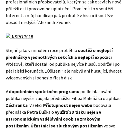
profesionálních přepisovatelů, kterým se tak otevřely nové
příležitosti pracovního uplatnění. První místo v soutěži
Internet a můj handicap pak po druhé v historii soutěže
obsadil neslyšící Alexandr Zvonek.
Stejně jako v minulém roce proběhla
soutěž o nejlepší
přednášky v jednotlivých sekcích a nejlepší expozici
.
Vítězové, kteří dostali od publika nejvíce hlasů, obdrželi po
pěti tisíci korunách. „Ošizeni“ ale nebyli ani hlasující, dvacet
vylosovaných si odneslo flash disk.
V
dopoledním společném programu
podle hlasování
publika nejvíce zaujala přednáška Filipa Maleňáka o aplikaci
Záchranka
. V sekci
Přístupnost nejen webu
bodovala
přednáška Petra Duška o
využití 3D tisku nejen v
astronomickém vzdělávání osob se zrakovým
postižením
.
Účastníci se sluchovým postižením
ve své