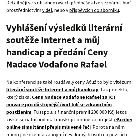
Detailněji se s obsahem všech přednášek lze seznámit buď
prostřednictvím
videí
, nebo v
příspěvcích do sborníku
.
Vyhlášení výsledků literární
soutěže Internet a můj
handicap a předání Ceny
Nadace Vodafone Rafael
Na konferenci se také rozdávaly ceny. Ať už to bylo vítězům
literární soutěže Internet a můj handicap
, tak projektu,
který získal
Cenu Nadace Vodafone Rafael za ICT
inovace pro důstojnější život lidí se zdravotním
postižením
. Tu (spolu s finanční prémií 200 000 Kč) letos
získal sociální podnik Transkript online za projekt
eScribe:
online simultánní přepis mluvené řeči
. Porota na něm
mimo jiné ocenila zapojení nevidomých osob na pozicích