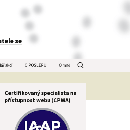
atele se
Vyhledávání
ář akcí
O POSLEPU
O mně
Certifikovaný specialista na
přístupnost webu (CPWA)