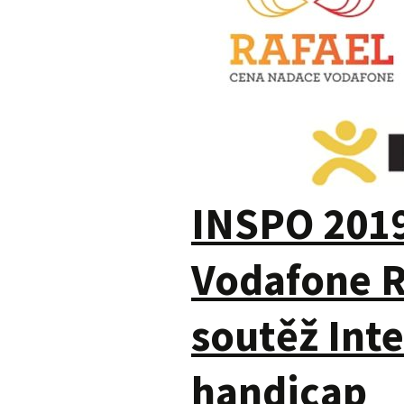
INSPO 201
Vodafone Ra
soutěž Int
handicap