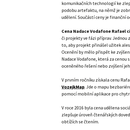
komunikačních technologií ke zlep
podobu artefaktu, na němž je zobr
udělení. Součástí ceny je finanční
Cena Nadace Vodafone Rafael cílí
či projekty ve fázi příprav. Jednou
to, aby projekt přinášel užitek a
Ocenění by mělo přispět ke zvýšení
Nadace Vodafone, která za cenou s
oceněného řešení nebo zvýšení je
V prvním ročníku získala cenu Rafa
VozejkMap
. Jde o mapu bezbariéro
pomocí mobilní aplikace pro chytr
V roce 2016 byla cena udělena soc
zlepšuje úroveň čtenářských doved
obtížích se čtením.