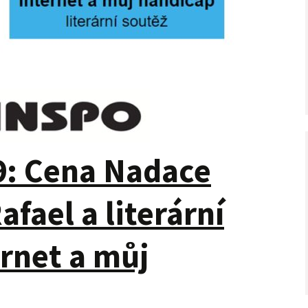
9: Cena Nadace
fael a literární
ernet a můj