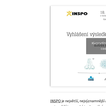
Klepnutím
coo
INSPO
je největší, nejvýznamnější