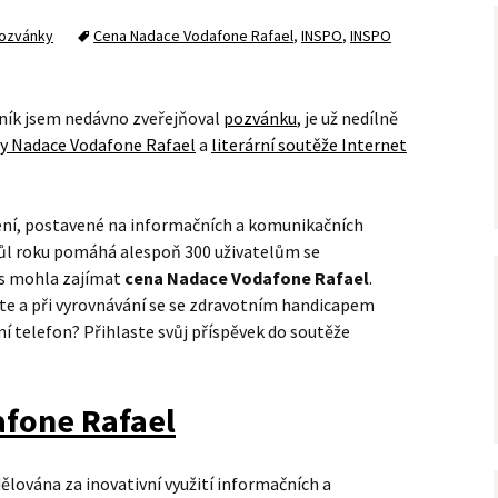
ozvánky
Cena Nadace Vodafone Rafael
,
INSPO
,
INSPO
očník jsem nedávno zveřejňoval
pozvánku
, je už nedílně
y Nadace Vodafone Rafael
a
literární soutěže Internet
ešení, postavené na informačních a komunikačních
půl roku pomáhá alespoň 300 uživatelům se
ás mohla zajímat
cena Nadace Vodafone Rafael
.
ete a při vyrovnávání se se zdravotním handicapem
 telefon? Přihlaste svůj příspěvek do soutěže
fone Rafael
lována za inovativní využití informačních a