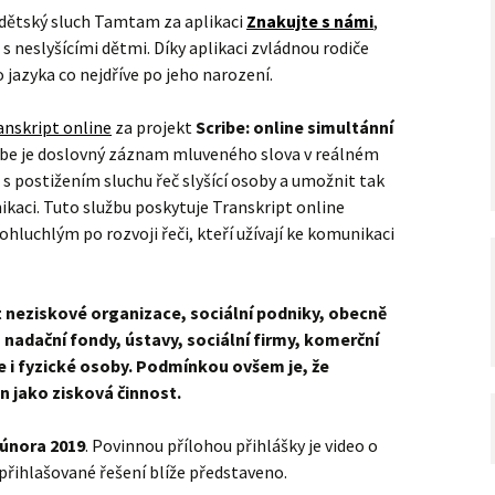
 dětský sluch Tamtam za aplikaci
Znakujte s námi
,
s neslyšícími dětmi. Díky aplikaci zvládnou rodiče
jazyka co nejdříve po jeho narození.
anskript online
za projekt
Scribe: online simultánní
ibe je doslovný záznam mluveného slova v reálném
s postižením sluchu řeč slyšící osoby a umožnit tak
ci. Tuto službu poskytuje Transkript online
luchlým po rozvoji řeči, kteří užívají ke komunikaci
neziskové organizace, sociální podniky, obecně
nadační fondy, ústavy, sociální firmy, komerční
e i fyzické osoby. Podmínkou ovšem je, že
n jako zisková činnost.
 února 2019
. Povinnou přílohou přihlášky je video o
 přihlašované řešení blíže představeno.