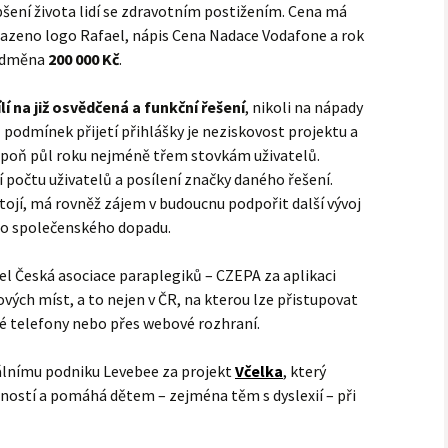
šení života lidí se zdravotním postižením. Cena má
azeno logo Rafael, nápis Cena Nadace Vodafone a rok
 odměna
200 000 Kč
.
 na již osvědčená a funkční řešení
, nikoli na nápady
 z podmínek přijetí přihlášky je neziskovost projektu a
lespoň půl roku nejméně třem stovkám uživatelů.
 počtu uživatelů a posílení značky daného řešení.
tojí, má rovněž zájem v budoucnu podpořit další vývoj
ho společenského dopadu.
el Česká asociace paraplegiků – CZEPA za aplikaci
vých míst, a to nejen v ČR, na kterou lze přistupovat
é telefony nebo přes webové rozhraní.
iálnímu podniku Levebee za projekt
Včelka
, který
ností a pomáhá dětem – zejména těm s dyslexií – při