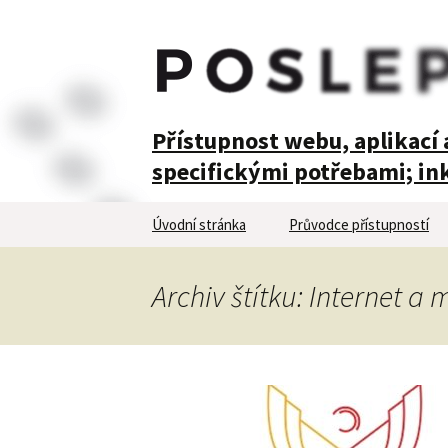
POSLEPU
Přístupnost webu, aplikací a
specifickými potřebami; ink
Přejít
Úvodní stránka
Průvodce přístupností
k
obsahu
webu
Archiv štítku: Internet a