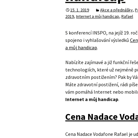
15. 1. 2019
Akce a přednášky
,
P
2019
,
Internet a můj handicap
,
Rafael
S konferencí INSPO, na jejíž 19. r
spojeno i vyhlašování výsledků
Cen
a můj handicap
.
Nabízíte zajímavé a již funkční ř
technologiích, které už nejméně 
zdravotním postižením? Pak by V
Máte zdravotní postižení, rádi píš
vám pomáhá Internet nebo mobilní
Internet a můj handicap
.
Cena Nadace Voda
Cena Nadace Vodafone Rafael je udě