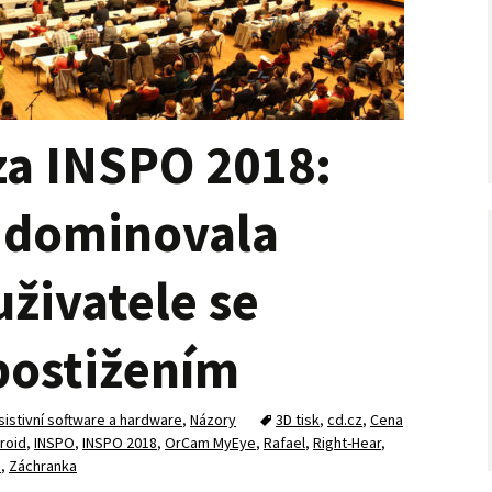
za INSPO 2018:
 dominovala
uživatele se
postižením
sistivní software a hardware
,
Názory
3D tisk
,
cd.cz
,
Cena
roid
,
INSPO
,
INSPO 2018
,
OrCam MyEye
,
Rafael
,
Right-Hear
,
m
,
Záchranka