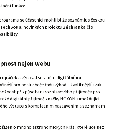
tační funkce.
 programu se účastníci mohli blíže seznámit s českou
TechSoup
, novinkách projektu
Záchranka
či s
sibility
.
tupnost nejen webu
ropáček
a věnoval se v něm
digitálnímu
 přináší pro posluchače řadu výhod – kvalitnější zvuk,
ožnost přizpůsobení rozhlasového přijímače pro
 také digitální přijímač značky NOXON, umožňující
ového výstupu s kompletním nastavením a seznamem
ošizen o mnoho astronomických krás, které lidé bez