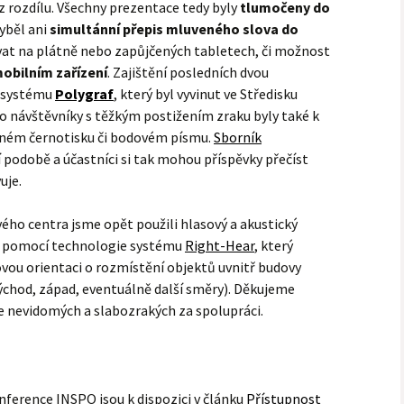
 rozdílu. Všechny prezentace tedy byly
tlumočeny do
hyběl ani
simultánní přepis mluveného slova do
ovat na plátně nebo zapůjčených tabletech, či možnost
mobilním zařízení
. Zajištění posledních dvou
y systému
Polygraf
, který byl vyvinut ve Středisku
ro návštěvníky s těžkým postižením zraku byly také k
tšeném černotisku či bodovém písmu.
Sborník
 podobě a účastníci si tak mohou příspěvky přečíst
uje.
ho centra jsme opět použili hlasový a akustický
li pomocí technologie systému
Right-Hear
, který
vou orientaci o rozmístění objektů uvnitř budovy
 východ, západ, eventuálně další směry). Děkujeme
 nevidomých a slabozrakých za spolupráci.
nference INSPO jsou k dispozici v článku
Přístupnost