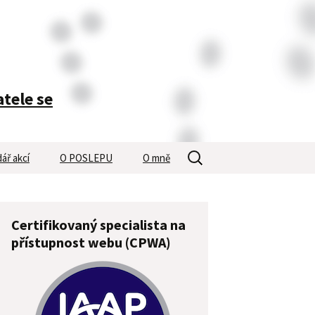
atele se
Vyhledávání
ář akcí
O POSLEPU
O mně
Certifikovaný specialista na
přístupnost webu (CPWA)