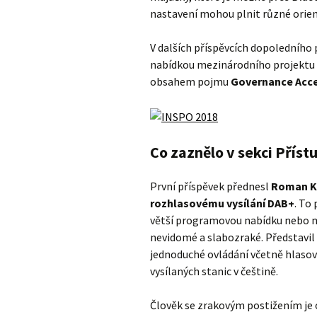
nastavení mohou plnit různé orien
V dalších příspěvcích dopoledního
nabídkou mezinárodního projektu
obsahem pojmu
Governance Acces
Co zaznělo v sekci Přís
První příspěvek přednesl
Roman K
rozhlasovému vysílání DAB+
. To
větší programovou nabídku nebo m
nevidomé a slabozraké. Představil
jednoduché ovládání včetně hlas
vysílaných stanic v češtině.
Člověk se zrakovým postižením je 