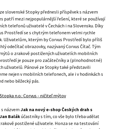
ze slovenské Stopky přednesli příspěvek s názvem
s patří mezi nejpopulárnější řešení, které se používají
ch telefonů uživatelé v Čechách i na Slovensku. Díky
s Prostředí se s chytrým telefonem velmi rychle
k. Uživatelům, kterým by Corvus Prostředí bylo příliš
rychlý odečítač obrazovky, nazývaný Corvus Čítač. Tým
z mýtů o zrakově postižených uživatelích mobilních
prostředí je pouze pro začátečníky a (plnohodnotné)
h uživatelů. Pánové ze Stopky také představili
eme nejen v mobilních telefonech, ale i v hodinkách s
ed nebo běžecký pás.
u s názvem
Jak na nový e-shop Českých drah s
Jan Balák
účastníky s tím, co vše bylo třeba udělat
 zrakově postižené uživatele. Honza se na testování