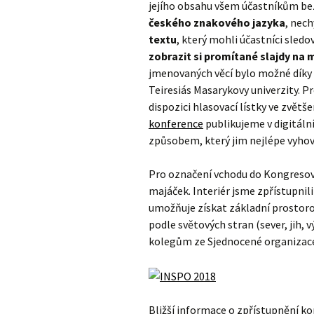
jejího obsahu všem účastníkům bez
českého znakového jazyka
, nec
textu
, který mohli účastníci sled
zobrazit si promítané slajdy na 
jmenovaných věcí bylo možné dík
Teiresiás Masarykovy univerzity. P
dispozici hlasovací lístky ve zvě
konference
publikujeme v digitální
způsobem, který jim nejlépe vyhov
Pro označení vchodu do Kongresové
majáček. Interiér jsme zpřístupni
umožňuje získat základní prostoro
podle světových stran (sever, jih,
kolegům ze Sjednocené organizace
Bližší informace o zpřístupnění ko