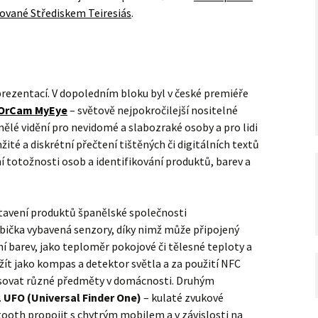
ované Střediskem Teiresiás
.
rezentací. V dopoledním bloku byl v české premiéře
OrCam MyEye
– světově nejpokročilejší nositelné
ělé vidění pro nevidomé a slabozraké osoby a pro lidi
té a diskrétní přečtení tištěných či digitálních textů
 totožnosti osob a identifikování produktů, barev a
tavení produktů španělské společnosti
abička vybavená senzory, díky nimž může připojený
í barev, jako teploměr pokojové či tělesné teploty a
užít jako kompas a detektor světla a za použití NFC
sovat různé předměty v domácnosti. Druhým
.
UFO (Universal Finder One)
– kulaté zvukové
tooth propojit s chytrým mobilem a v závislosti na