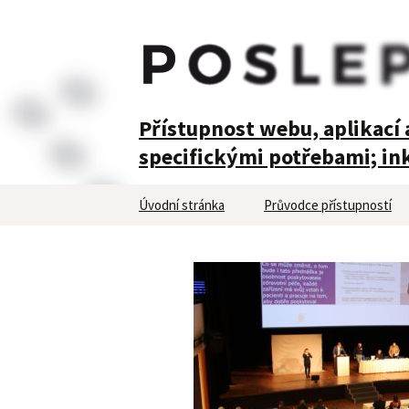
POSLEPU
Přístupnost webu, aplikací a
specifickými potřebami; ink
Přejít
Úvodní stránka
Průvodce přístupností
k
obsahu
webu