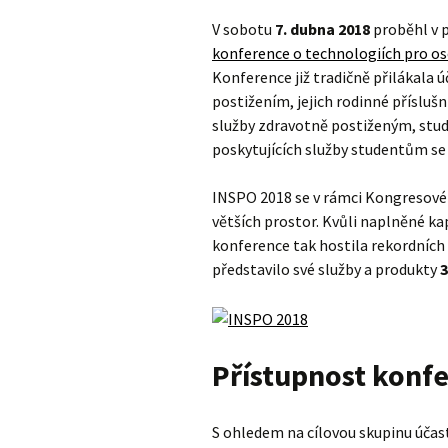
V sobotu
7. dubna 2018
proběhl v 
konference o technologiích pro os
Konference již tradičně přilákala 
postižením, jejich rodinné příslušn
služby zdravotně postiženým, stud
poskytujících služby studentům se
INSPO 2018 se v rámci Kongresovéh
větších prostor. Kvůli naplněné k
konference tak hostila rekordních
představilo své služby a produkty
3
Přístupnost konf
S ohledem na cílovou skupinu úča