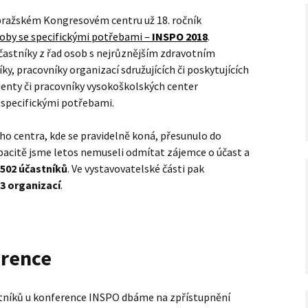
pražském Kongresovém centru už 18. ročník
oby se specifickými potřebami –
INSPO 2018
.
účastníky z řad osob s nejrůznějším zdravotním
íky, pracovníky organizací sdružujících či poskytujících
enty či pracovníky vysokoškolských center
 specifickými potřebami.
o centra, kde se pravidelně koná, přesunulo do
apacitě jsme letos nemuseli odmítat zájemce o účast a
502 účastníků
. Ve vystavovatelské části pak
3 organizací
.
erence
stníků u konference INSPO dbáme na zpřístupnění