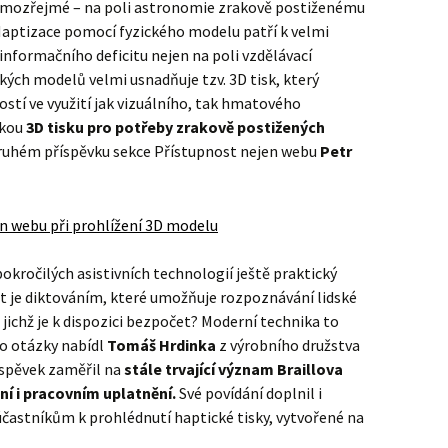
samozřejmé – na poli astronomie zrakově postiženému
 Haptizace pomocí fyzického modelu patří k velmi
nformačního deficitu nejen na poli vzdělávací
ých modelů velmi usnadňuje tzv. 3D tisk, který
stí ve využití jak vizuálního, tak hmatového
ikou
3D tisku pro potřeby zrakově postižených
 druhém příspěvku sekce Přístupnost nejen webu
Petr
okročilých asistivních technologií ještě praktický
 je diktováním, které umožňuje rozpoznávání lidské
, jichž je k dispozici bezpočet? Moderní technika to
o otázky nabídl
Tomáš Hrdinka
z výrobního družstva
íspěvek zaměřil na
stále trvající význam Braillova
í i pracovním uplatnění.
Své povídání doplnil i
účastníkům k prohlédnutí haptické tisky, vytvořené na