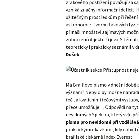
zrakového postižení považují za 
vzniká značný informační deficit.
užitečným prostředkům při řešení i
astronomie. Tvorbu takových fyzick
přináší množství zajímavých možno
zobrazení objektu či jevu. S témat
teoreticky i prakticky seznámil v
Dušek
.
Má Braillovo písmo v dnešní době p
význam? Nebylo by možné nahradit
řeči, a kvalitními řečovými výstupy
přece umožňuje… Odpovědi na tyt
nevidomých Spektra, který svůj př
písma pro nevidomé při vzděláván
praktickými ukázkami, kdy nabídl 
braillské tiskárně Index Everest.