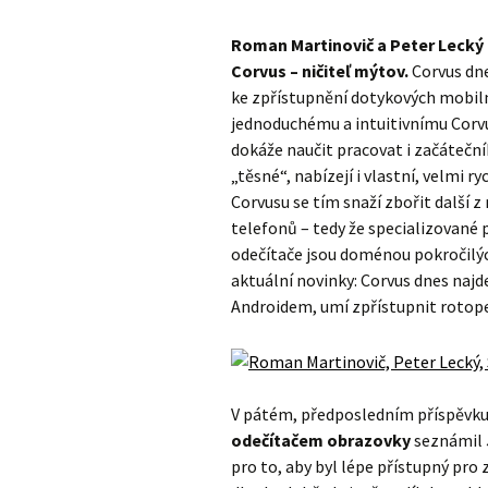
Roman Martinovič a Peter Lecký
Corvus – ničiteľ mýtov.
Corvus dne
ke zpřístupnění dotykových mobilní
jednoduchému a intuitivnímu Corvu
dokáže naučit pracovat i začáteční
„těsné“, nabízejí i vlastní, velmi 
Corvusu se tím snaží zbořit další 
telefonů – tedy že specializované 
odečítače jsou doménou pokročilýc
aktuální novinky: Corvus dnes najd
Androidem, umí zpřístupnit rotop
V pátém, předposledním příspěvk
odečítačem obrazovky
seznámil
pro to, aby byl lépe přístupný pro