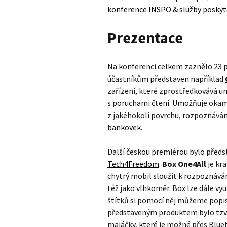
konference INSPO & služby poskyt
Prezentace
Na konferenci celkem zaznělo 23 p
účastníkům představen například
zařízení, které zprostředkovává um
s poruchami čtení. Umožňuje okamži
z jakéhokoli povrchu, rozpoznávání
bankovek.
Další českou premiérou bylo předs
Tech4Freedom
.
Box One4All
je kr
chytrý mobil sloužit k rozpoznáván
též jako vlhkoměr. Box lze dále vy
štítků si pomocí něj můžeme popi
představeným produktem bylo tzv
majáčky, které je možné přes Blue