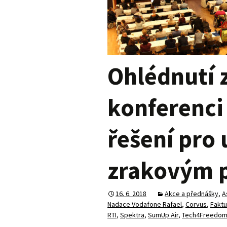
Ohlédnutí 
konferenci
řešení pro 
zrakovým 
16. 6. 2018
Akce a přednášky
,
A
Nadace Vodafone Rafael
,
Corvus
,
Faktu
RTI
,
Spektra
,
SumUp Air
,
Tech4Freedo