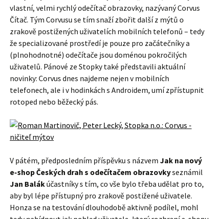
vlastní, velmi rychlý odečítač obrazovky, nazývaný Corvus
Čítač. Tým Corvusu se tím snaží zbořit další z mýtů o
zrakově postižených uživatelích mobilních telefonů – tedy
že specializované prostředí je pouze pro začátečníky a
(plnohodnotné) odečítače jsou doménou pokročilých
uživatelů. Pánové ze Stopky také představili aktuální
novinky: Corvus dnes najdeme nejen v mobilních
telefonech, ale i v hodinkách s Androidem, umí zpřístupnit
rotoped nebo běžecký pás.
V pátém, předposledním příspěvku s názvem
Jak na nový
e-shop Českých drah s odečítačem obrazovky
seznámil
Jan Balák
účastníky s tím, co vše bylo třeba udělat pro to,
aby byl lépe přístupný pro zrakově postižené uživatele.
Honza se na testování dlouhodobě aktivně podílel, mohl