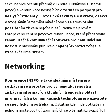
sekci nejvíce ocenili přednášku Andrei Hudákové z Ústavu
jazyků a komunikace neslyšících o
formách podpory pro
neslyšící studenty Filozofické fakulty UK v Praze
, v
sekci
o vzdělávání a zaměstnávání osob se zdravotním
postižením
získala nejvíce hlasů Radka Majerová z
Evropského centra jazykové rehabilitace, která představila
rehabilitačně komunikační software pro nemluvící lidi
VoCoN
. V hlasování publika o
nejlepší expozici
zvítězila
izraelská firma
OrCam
.
Networking
Konference INSPO je také ideálním místem pro
setkávání se a prostor pro výměnu zkušeností a
získávání informací o aktuálních trendech v oblasti
informačních a komunikačních technologií pro uživatele
se specifickými potřebami.
Ostatně kde jinde potkáte na
jednom místě 500 lidí, zajímajících se o tématiku využití ICT