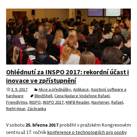
Ohlédnutí za INSPO 2017: rekordní účast i
inovace ve zpřístupnění
3. 9. 2017
Akce a přednášky
,
Aplikace
,
Asistivní software a
hardware
BlindShell
,
Cena Nadace Vodafone Rafael
,
FriendlyVox
,
INSPO
,
INSPO 2017
,
KNFB Reader
,
Naviterier
,
Rafael
,
Right-Hear
,
Záchranka
V sobotu
25. března 2017
proběhl v pražském Kongresovém
centru už 17. ročník
konference o technologiích pro osoby