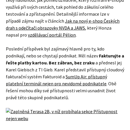
tedy nabídnout jak pohled uživatele, který rozhraní e-shopu
využívá při svých cestách, tak pohled do zákulisí celého
testování a zpřístupnění. Detailnější informace lze v
případě zájmu najít v článcích
Jak na nový e-shop Českých
drah s odečítači obrazovky NVDA a JAWS
, který Honza
napsal pro
vzdělávací portál Pélion
.
Poslední příspěvek byl zajímavý hlavně pro ty, kdo
podnikají, nebo se chystají podnikat. Měl název
Fakturujte a
řešte platby kartou. Bez zábran, bez zraku
a přednesl jej
Karel Giebisch z TI Gieb. Karel představil přístupný cloudový
fakturační systém Fakturoid a
SumUp Air: přístupný
platební terminál nejen pro nevidomé podnikatele
. Obě
řešení mohou díky své přístupnosti velmi usnadnit život
právě této skupině podnikatelů.