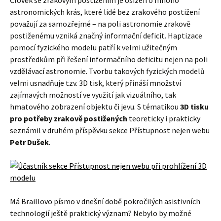
Člověk se zrakovým postižením je ošizen o mnoho
astronomických krás, které lidé bez zrakového postižení
považují za samozřejmé – na poli astronomie zrakově
postiženému vzniká značný informační deficit. Haptizace
pomocí fyzického modelu patří k velmi užitečným
prostředkům při řešení informačního deficitu nejen na poli
vzdělávací astronomie. Tvorbu takových fyzických modelů
velmi usnadňuje tzv. 3D tisk, který přináší množství
zajímavých možností ve využití jak vizuálního, tak
hmatového zobrazení objektu či jevu. S tématikou
3D tisku
pro potřeby zrakově postižených
teoreticky i prakticky
seznámil v druhém příspěvku sekce Přístupnost nejen webu
Petr Dušek
.
Má Braillovo písmo v dnešní době pokročilých asistivních
technologií ještě praktický význam? Nebylo by možné