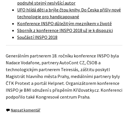
podruhé stejný neslyšící autor
UFO hlídá děti a brýle čtou knihy. Do Česka přišly nové
technologie pro handicapované
Konference INSPO důležitým mezníkem v životě
Sborník z konference INSPO 2018 už je k dispozici
Součástí INSPO 2018
Generálním partnerem 18. ročníku konference INSPO byla
Nadace Vodafone, partnery AutoCont CZ, ČSOB a
technologickým partnerem Teiresiás, záštitu poskytl
Magistrát hlavního města Prahy, mediálními partnery byly
ČTK Protext a portál Helpnet. Organizátorem konference
INSPO je BMI sdružení s přispěním Křižovatky.cz. Konferenci
podpořilo také Kongresové centrum Praha.
Napsat komentář