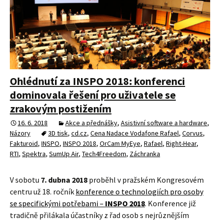
Ohlédnutí za INSPO 2018: konferenci
dominovala řešení pro uživatele se
zrakovým postižením
16. 6. 2018
Akce a přednášky
,
Asistivní software a hardware
,
Názory
3D tisk
,
cd.cz
,
Cena Nadace Vodafone Rafael
,
Corvus
,
Fakturoid
,
INSPO
,
INSPO 2018
,
OrCam MyEye
,
Rafael
,
Right-Hear
,
RTI
,
Spektra
,
SumUp Air
,
Tech4Freedom
,
Záchranka
V sobotu
7. dubna 2018
proběhl v pražském Kongresovém
centru už 18. ročník
konference o technologiích pro osoby
se specifickými potřebami –
INSPO 2018
. Konference již
tradičně přilákala účastníky z řad osob s nejrůznějším