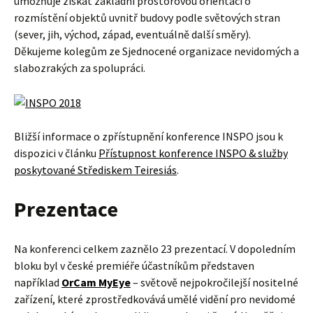
umožňuje získat základní prostorovou orientaci o
rozmístění objektů uvnitř budovy podle světových stran
(sever, jih, východ, západ, eventuálně další směry).
Děkujeme kolegům ze Sjednocené organizace nevidomých a
slabozrakých za spolupráci.
Bližší informace o zpřístupnění konference INSPO jsou k
dispozici v článku
Přístupnost konference INSPO & služby
poskytované Střediskem Teiresiás
.
Prezentace
Na konferenci celkem zaznělo 23 prezentací. V dopoledním
bloku byl v české premiéře účastníkům představen
například
OrCam MyEye
– světově nejpokročilejší nositelné
zařízení, které zprostředkovává umělé vidění pro nevidomé