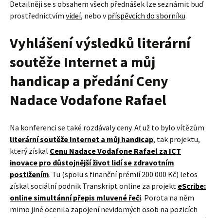
Detailněji se s obsahem všech přednášek lze seznámit buď
prostřednictvím
videí
, nebo v
příspěvcích do sborníku
.
Vyhlášení výsledků literární
soutěže Internet a můj
handicap a předání Ceny
Nadace Vodafone Rafael
Na konferenci se také rozdávaly ceny. Ať už to bylo vítězům
literární soutěže Internet a můj handicap
, tak projektu,
který získal
Cenu Nadace Vodafone Rafael za ICT
inovace pro důstojnější život lidí se zdravotním
postižením
. Tu (spolu s finanční prémií 200 000 Kč) letos
získal sociální podnik Transkript online za projekt
eScribe:
online simultánní přepis mluvené řeči
. Porota na něm
mimo jiné ocenila zapojení nevidomých osob na pozicích