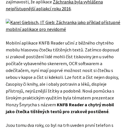
zajímavosti, že aplikace
Záchranka byla vyhlášena
nejpřístupnější apliakcí roku 2016
.
Mobilní aplikace KNFB Reader učiní z běžného chytrého
mobilu hlasovou čtečku tištěných textů. Zatímco doposud
si zrakově postižení lidé mohli číst tiskoviny jen u svého
počítače vybaveného skenerem, OCR softwarem a
odečítačem, nyní mají poprvé možnost nosit si čtečku s
sebou v kapse a číst si kdekoli. Lze fotit a číst nejen dopisy,
časopisy či knihy, ale i obaly potravin a léků, displeje
přístrojů, nejrůznější štítky a podobně. Nová pomůcka s
širokým praktickým využitím byla tématem prezentace
Honzy Šnyrycha s názvem
KNFB Reader a chytrý mobil
jako čtečka tištěných textů pro zrakově postižené
.
Jsou tomu dva roky, co byl na trh uveden první telefon s