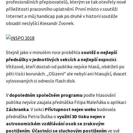
profesionálních přepisovatelů, kterým se tak otevřely nové
příležitosti pracovního uplatnění. První místo v soutěži
Internet a můj handicap pak po druhé v historii soutěže
obsadil neslyšící Alexandr Zvonek.
Stejně jako v minulém roce proběhla
soutěž o nejlepší
přednášky v jednotlivých sekcích a nejlepší expozici
.
Vítězové, kteří dostali od publika nejvíce hlasů, obdrželi po
pěti tisíci korunách. „Ošizeni“ ale nebyli ani hlasující, dvacet
vylosovaných si odneslo flash disk.
V
dopoledním společném programu
podle hlasování
publika nejvíce zaujala přednáška Filipa Maleňáka o aplikaci
Záchranka
. V sekci
Přístupnost nejen webu
bodovala
přednáška Petra Duška o
využití 3D tisku nejen v
astronomickém vzdělávání osob se zrakovým
postižením
.
Účastníci se sluchovým postižením
ve své