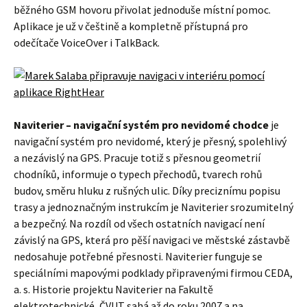
běžného GSM hovoru přivolat jednoduše místní pomoc.
Aplikace je už v češtině a kompletně přístupná pro
odečítače VoiceOver i TalkBack.
Naviterier – navigační systém pro nevidomé chodce
je
navigační systém pro nevidomé, který je přesný, spolehlivý
a nezávislý na GPS. Pracuje totiž s přesnou geometrií
chodníků, informuje o typech přechodů, tvarech rohů
budov, směru hluku z rušných ulic. Díky preciznímu popisu
trasy a jednoznačným instrukcím je Naviterier srozumitelný
a bezpečný. Na rozdíl od všech ostatních navigací není
závislý na GPS, která pro pěší navigaci ve městské zástavbě
nedosahuje potřebné přesnosti. Naviterier funguje se
speciálními mapovými podklady připravenými firmou CEDA,
a. s. Historie projektu Naviterier na Fakultě
elektrotechnické, ČVUT sahá až do roku 2007 a na