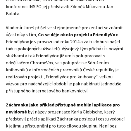
konferenci INSPO jej představili Zdeněk Míkovec a Jan
Balata.
Vladimír Jareš přišel ve stejnojmenné prezentaci seznámit
účastníky s tím,
Co se děje okolo projektu FriendlyVox
.
FriendlyVox je v provozu od roku 2014 a za tu dobu si našel
řadu spokojených uživatelů. Vývojový tým přichází s novými
službami a tak FriendlyVox již umí spolupracovat s
odečítačem ChromeVox, ve spolupráci se Sdružením
knihovníků a informačních pracovníků České republiky je
realizován projekt „FriendlyVox pro knihovny“, velkou
výzvou pro nadcházející období je pak nabídnutí jednoduše
přístupného internetového bankovnictví.
Záchranka jako příklad přístupné mobilní aplikace pro
nevidomé
byl název prezentace Karla Giebische, který
představil práci s aplikací Záchranka poslepu i cestu vedoucí
k jejímu zpřístupnění pro tuto cílovou skupinu. Není bez