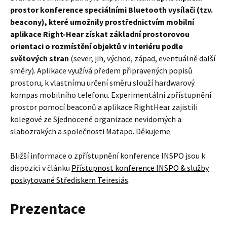
prostor konference speciálními Bluetooth vysílači (tzv.
beacony), které umožnily prostřednictvím mobilní
aplikace Right-Hear získat základní prostorovou
orientaci o rozmístění objektů v interiéru podle
světových stran
(sever, jih, východ, západ, eventuálně další
směry). Aplikace využívá předem připravených popisů
prostoru, k vlastnímu určení směru slouží hardwarový
kompas mobilního telefonu. Experimentální zpřístupnění
prostor pomocí beaconů a aplikace RightHear zajistili
kolegové ze Sjednocené organizace nevidomých a
slabozrakých a společnosti Matapo. Děkujeme.
Bližší informace o zpřístupnění konference INSPO jsou k
dispozici v článku
Přístupnost konference INSPO & služby
poskytované Střediskem Teiresiás
.
Prezentace