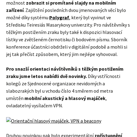
možnost
zobrazit si promítané slajdy na mobilním
zařízení
. Zajištění posledních dvou jmenovaných věcí bylo
možné díky systému
Polygraf
, který byl vyvinut ve
Středisku Teiresiás Masarykovy univerzity. Pro návštěvníky s
těžkým postižením zraku byly také k dispozici hlasovací
lístky ve zvětšeném černotisku či bodovém písmu. Sborník
konference účastníci obdrželi v digitální podobě a mohli si
jej tak přečíst způsobem, který jim nejlépe vyhovoval.
Pro snazší orientaci návštěvníků s těžkým postižením
zraku jsme letos nabídli dvě novinky.
Díky vstřícnosti
kolegů ze Sjednocené organizace nevidomých a
slabozrakých byl u vchodu číslo 4 směrem od metra
umístěn
mobilní akustický a hlasový majáček
,
ovladatelný vysílačem VPN.
Druhou novinkou pak bylo experimentální
zpřístupnění