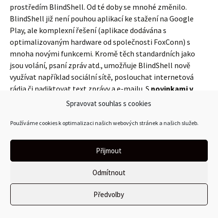
prostředím BlindShell. Od té doby se mnohé změnilo.
BlindShell již není pouhou aplikací ke stažení na Google
Play, ale komplexní řešení (aplikace dodávána s
optimalizovaným hardware od společnosti FoxConn) s
mnoha novými funkcemi. Kromě těch standardních jako
jsou volání, psaní zpráv atd., umožňuje BlindShell nově
využívat například sociální sítě, poslouchat internetová
rádia či nadiktovat text zprávy a e-mailu. S
novinkami v
BlindShellu 2 Baroque
seznámil účastníky konference
Spravovat souhlas s cookies
Michal Jelínek.
Používáme cookies k optimalizaci našich webových stránek a našich služeb.
Přijmout
Detailněji se s obsahem všech přednášek lze seznámit buď
Odmítnout
prostřednictvím
videí
, nebo v
příspěvcích do sborníku
.
Předvolby
Vyhlášení výsledků literární