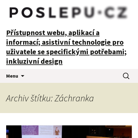
POSLEPU
Přístupnost webu, aplikací a
informací; asistivní technologie pro
uživatele se specifickými potřebami;
inkluzivní design
Přejít
Vyhledá
Menu
k
obsahu
webu
Archiv štítku: Záchranka