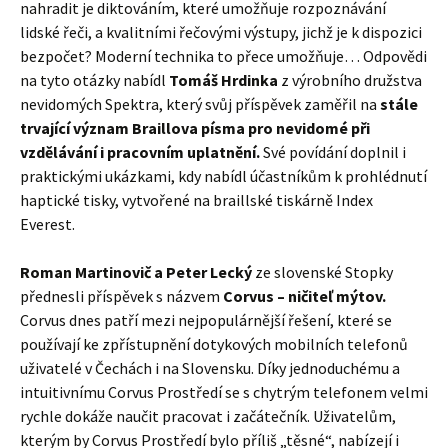
nahradit je diktováním, které umožňuje rozpoznávání
lidské řeči, a kvalitními řečovými výstupy, jichž je k dispozici
bezpočet? Moderní technika to přece umožňuje… Odpovědi
na tyto otázky nabídl
Tomáš Hrdinka
z výrobního družstva
nevidomých Spektra, který svůj příspěvek zaměřil na
stále
trvající význam Braillova písma pro nevidomé při
vzdělávání i pracovním uplatnění.
Své povídání doplnil i
praktickými ukázkami, kdy nabídl účastníkům k prohlédnutí
haptické tisky, vytvořené na braillské tiskárně Index
Everest.
Roman Martinovič a Peter Lecký
ze slovenské Stopky
přednesli příspěvek s názvem
Corvus – ničiteľ mýtov.
Corvus dnes patří mezi nejpopulárnější řešení, které se
používají ke zpřístupnění dotykových mobilních telefonů
uživatelé v Čechách i na Slovensku. Díky jednoduchému a
intuitivnímu Corvus Prostředí se s chytrým telefonem velmi
rychle dokáže naučit pracovat i začátečník. Uživatelům,
kterým by Corvus Prostředí bylo příliš „těsné“, nabízejí i