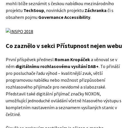
mohli blíže seznámit s českou nabídkou mezinárodního
projektu
TechSoup
, novinkách projektu
Záchranka
či s
obsahem pojmu
Governance Accessibility
.
Co zaznělo v sekci Přístupnost nejen webu
První příspěvek přednesl
Roman Kropáček
a věnoval se v
něm
digitálnímu rozhlasovému vysílání DAB+
. To přináší
pro posluchače řadu výhod – kvalitnější zvuk, větší
programovou nabídku nebo možnost přizpůsobení
rozhlasového přijímače pro nevidomé a slabozraké.
Představil také digitální přijímač značky NOXON,
umožňující jednoduché ovládání včetně hlasového výstupu s
kompletním nastavením a seznamem vysílaných stanic v
češtině.