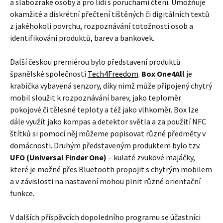
a slabozraké osoby a pro lidi s poruchami čtení. Umožňuje
okamžité a diskrétní přečtení tištěných či digitálních textů
z jakéhokoli povrchu, rozpoznávání totožnosti osob a
identifikování produktů, barev a bankovek.
Další českou premiérou bylo představení produktů
španělské společnosti
Tech4Freedom
.
Box One4All
je
krabička vybavená senzory, díky nimž může připojený chytrý
mobil sloužit k rozpoznávání barev, jako teploměr
pokojové či tělesné teploty a též jako vlhkoměr. Box lze
dále využít jako kompas a detektor světla a za použití NFC
štítků si pomocí něj můžeme popisovat různé předměty v
domácnosti. Druhým představeným produktem bylo tzv.
UFO (Universal Finder One)
– kulaté zvukové majáčky,
které je možné přes Bluetooth propojit s chytrým mobilem
a v závislosti na nastavení mohou plnit různé orientační
funkce.
V dalších příspěvcích dopoledního programu se účastníci