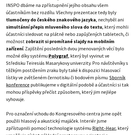
INSPO dbáme na zpřístupnění jejího obsahu všem
účastníkům bez rozdílu. Všechny prezentace tedy byly
tlumočeny do českého znakového jazyka
, nechyběl ani
simultánní přepis mluveného slova do textu
, který mohli
účastníci sledovat na plátně nebo zapůjčených tabletech, či
možnost
zobrazit si promítané slajdy na mobilním
zařízení
. Zajištění posledních dvou jmenovaných věcí bylo
možné díky systému
Polygraf
, který byl vyvinut ve
Středisku Teiresiás Masarykovy univerzity. Pro návštěvníky s
těžkým postižením zraku byly také k dispozici hlasovací
lístky ve zvětšeném černotisku či bodovém písmu.
Sborník
konference
publikujeme v digitální podobě a účastníci si tak
mohou příspěvky přečíst způsobem, který jim nejlépe
vyhovuje.
Pro označení vchodu do Kongresového centra jsme opět
použili hlasový a akustický majáček. Interiér jsme
zpřístupnili pomocí technologie systému
Right-Hear
, který