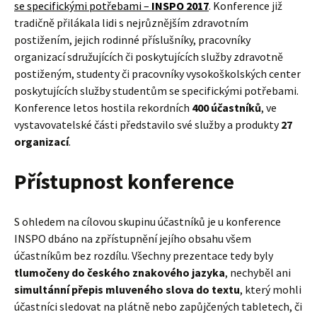
se specifickými potřebami –
INSPO 2017
. Konference již
tradičně přilákala lidi s nejrůznějším zdravotním
postižením, jejich rodinné příslušníky, pracovníky
organizací sdružujících či poskytujících služby zdravotně
postiženým, studenty či pracovníky vysokoškolských center
poskytujících služby studentům se specifickými potřebami.
Konference letos hostila rekordních
400 účastníků
, ve
vystavovatelské části představilo své služby a produkty
27
organizací
.
Přístupnost konference
S ohledem na cílovou skupinu účastníků je u konference
INSPO dbáno na zpřístupnění jejího obsahu všem
účastníkům bez rozdílu. Všechny prezentace tedy byly
tlumočeny do českého znakového jazyka
, nechyběl ani
simultánní přepis mluveného slova do textu
, který mohli
účastníci sledovat na plátně nebo zapůjčených tabletech, či