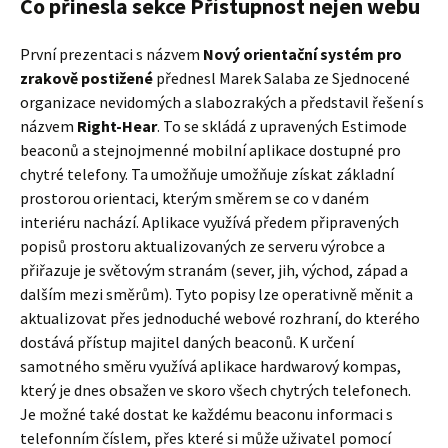
Co přinesla sekce Přístupnost nejen webu
První prezentaci s názvem
Nový orientační systém pro
zrakově postižené​
přednesl Marek Salaba ze Sjednocené
organizace nevidomých a slabozrakých a představil řešení s
názvem
Right-Hear
. To se skládá z upravených Estimode
beaconů a stejnojmenné mobilní aplikace dostupné pro
chytré telefony. Ta umožňuje umožňuje získat základní
prostorou orientaci, kterým směrem se co v daném
interiéru nachází. Aplikace využívá předem připravených
popisů prostoru aktualizovaných ze serveru výrobce a
přiřazuje je světovým stranám (sever, jih, východ, západ a
dalším mezi směrům). Tyto popisy lze operativně měnit a
aktualizovat přes jednoduché webové rozhraní, do kterého
dostává přístup majitel daných beaconů. K určení
samotného směru využívá aplikace hardwarový kompas,
který je dnes obsažen ve skoro všech chytrých telefonech.
Je možné také dostat ke každému beaconu informaci s
telefonním číslem, přes které si může uživatel pomocí