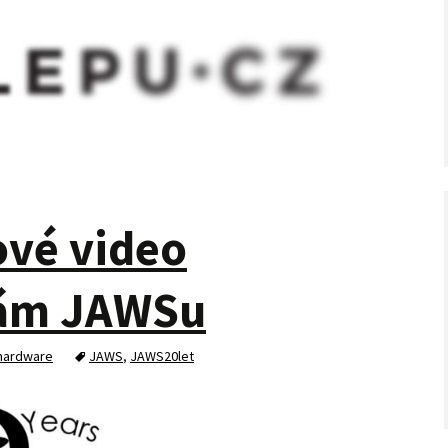
vé video
nám JAWSu
 hardware
JAWS
,
JAWS20let