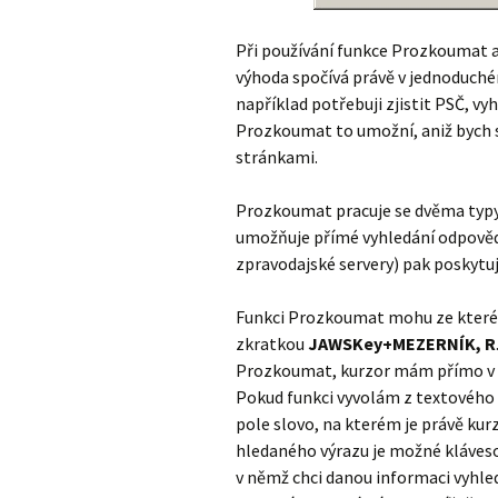
Při používání funkce Prozkoumat al
výhoda spočívá právě v jednoduch
například potřebuji zjistit PSČ, vyh
Prozkoumat to umožní, aniž bych
stránkami.
Prozkoumat pracuje se dvěma typy z
umožňuje přímé vyhledání odpovědi
zpravodajské servery) pak poskytuj
Funkci Prozkoumat mohu ze kterék
zkratkou
JAWSKey+MEZERNÍK, R
Prozkoumat, kurzor mám přímo v e
Pokud funkci vyvolám z textového e
pole slovo, na kterém je právě kur
hledaného výrazu je možné klávesou
v němž chci danou informaci vyhled