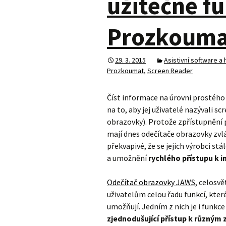
užitečné f
Prozkouma
29. 3. 2015
Asistivní software a
Prozkoumat
,
Screen Reader
Číst informace na úrovni prostého
na to, aby jej uživatelé nazývali 
obrazovky). Protože zpřístupnění p
mají dnes odečítače obrazovky zvlá
překvapivé, že se jejich výrobci stá
a umožnění
rychlého přístupu k 
Odečítač obrazovky JAWS
, celosv
uživatelům celou řadu funkcí, kter
umožňují. Jedním z nich je i funkc
zjednodušující přístup k různým 