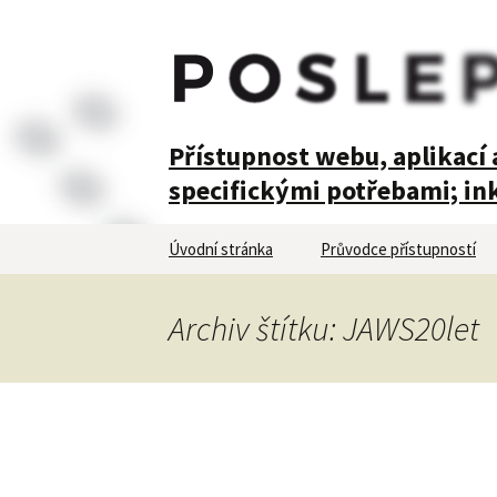
POSLEPU
Přístupnost webu, aplikací a
specifickými potřebami; ink
Přejít
Úvodní stránka
Průvodce přístupností
k
obsahu
webu
Archiv štítku: JAWS20let