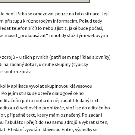
e není třeba se omezovat pouze na tyto situace. Její
ém přístupu k různorodým informacím. Pokud tedy
ledat telefonní číslo nebo zjistit, jaké bude počasí,
 se musel „prokousávat“ mnohdy složitými webovými
drojů – u těch prvních (patří sem například slovníky)
 na zadaný dotaz, u druhé skupiny (typicky
e souhrn zpráv.
oliv aplikace vyvolat skupinovou klávesovou
. Po jejím stisku se otevře dialogové okno
ditačním poli a mohu do něj zadat hledaný text.
ditoru či webového prohlížeče, vloží se do editačního
zor, případně text, který mám označený. Po zadání
 Tabulátor přejít do seznamu zdrojů a vybrat si ten,
at. Hledání vyvolám klávesou Enter, výsledky se