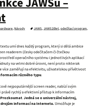
unkce JAWSu –
t
 hardware
,
Návody
JAWS
,
JAWS20let
,
odečítací program
,
 textu umí dnes každý program, který si dělá ambice
screen readerem (česky odečítačem či čtečkou
rostředí operačního systému i jednotlivých aplikací
dnuty na velmi dobré úrovni, není proto nikterak
le více zaměřují na efektivitu, uživatelskou přívětivost
informacím různého typu
.
ětově nejpopulárnější screen reader, nabízí svým
é právě rychlý a efektivní přístup k informacím
e
Prozkoumat
.
Jedná se o univerzální nástroj,
zdrojům informací na Internetu.
Umožňuje je