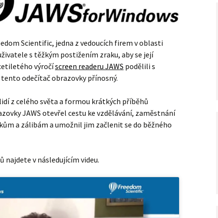
dom Scientific, jedna z vedoucích firem v oblasti
uživatele s těžkým postižením zraku, aby se její
acetiletého výročí
screen readeru JAWS
podělili s
ě tento odečítač obrazovky přínosný.
lidí z celého světa a formou krátkých příběhů
brazovky JAWS otevřel cestu ke vzdělávání, zaměstnání
kům a zálibám a umožnil jim začlenit se do běžného
ů najdete v následujícím videu.