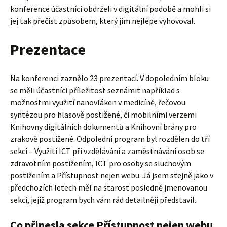
konference účastníci obdrželi v digitální podobě a mohli si
jej tak přečíst způsobem, který jim nejlépe vyhovoval.
Prezentace
Na konferenci zaznělo 23 prezentací. V dopoledním bloku
se měli účastníci příležitost seznámit například s
možnostmi využití nanovláken v medicíně, řečovou
syntézou pro hlasově postižené, či mobilními verzemi
Knihovny digitálních dokumentů a Knihovní brány pro
zrakově postižené. Odpolední program byl rozdělen do tří
sekcí – Využití ICT při vzdělávání a zaměstnávání osob se
zdravotním postižením, ICT pro osoby se sluchovým
postižením a Přístupnost nejen webu. Já jsem stejně jako v
předchozích letech měl na starost posledně jmenovanou
sekci, jejíž program bych vám rád detailněji představil.
Co přinesla sekce Přístupnost nejen webu