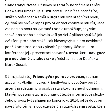
slabozraký uživatel už nikdy neztratí v neznámém terénu.
DotWalker umožňuje zjistit adresu, na níž se nacházíte,
ukáže vzdálenost a směr k určitému orientačnímu bodu,
využívá mluvící kompas pro orientaci k vybranému cíli, vede
vás bod po bodu na vybrané trase a umožňuje, aby vámi
schválená osoba sledovala vaši pozici. Aplikace využívá jak
zvětšení pro slabozraké, tak hlasový výstup pro nevidomé,
popř. kombinaci obou způsobů podpory. Účastníkům
konference jej v prezentaci nazvané
DotWalker – navigace
pro nevidomé a slabozraké
představili Libor Doušek a
Marek Susčík.
S tím, jak si stojí
FriendlyVox po roce provozu
, seznámil
účastníky Vladimír Jareš. FriendlyVox je ozvučený portál,
určený především pro osoby se zrakovým znevýhodněním,
kterým postupně zpřístupňuje důležité internetové služby.
Jeho provoz byl zahájen na konci roku 2014, od té doby jej
navštívilo téměř 9 000 uživatelů z různých zemí světa, kteří