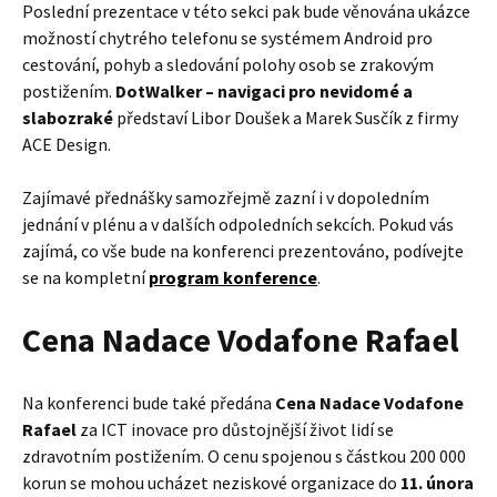
Poslední prezentace v této sekci pak bude věnována ukázce
možností chytrého telefonu se systémem Android pro
cestování, pohyb a sledování polohy osob se zrakovým
postižením.
DotWalker – navigaci pro nevidomé a
slabozraké
představí Libor Doušek a Marek Susčík z firmy
ACE Design.
Zajímavé přednášky samozřejmě zazní i v dopoledním
jednání v plénu a v dalších odpoledních sekcích. Pokud vás
zajímá, co vše bude na konferenci prezentováno, podívejte
se na kompletní
program konference
.
Cena Nadace Vodafone Rafael
Na konferenci bude také předána
Cena Nadace Vodafone
Rafael
za ICT inovace pro důstojnější život lidí se
zdravotním postižením. O cenu spojenou s částkou 200 000
korun se mohou ucházet neziskové organizace do
11. února