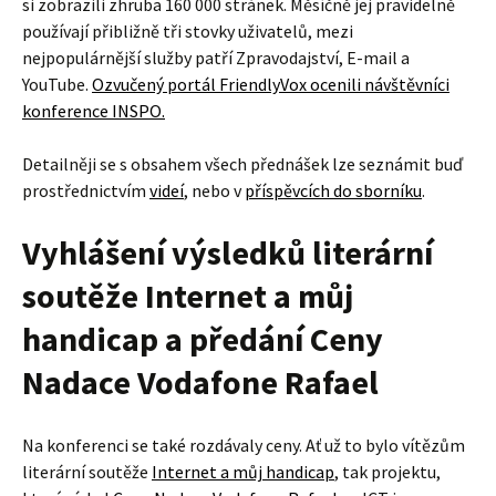
si zobrazili zhruba 160 000 stránek. Měsíčně jej pravidelně
používají přibližně tři stovky uživatelů, mezi
nejpopulárnější služby patří Zpravodajství, E-mail a
YouTube.
Ozvučený portál FriendlyVox ocenili návštěvníci
konference INSPO.
Detailněji se s obsahem všech přednášek lze seznámit buď
prostřednictvím
videí
, nebo v
příspěvcích do sborníku
.
Vyhlášení výsledků literární
soutěže Internet a můj
handicap a předání Ceny
Nadace Vodafone Rafael
Na konferenci se také rozdávaly ceny. Ať už to bylo vítězům
literární soutěže
Internet a můj handicap
, tak projektu,