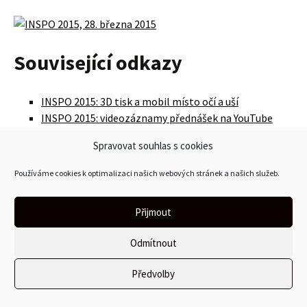
Související odkazy
INSPO 2015: 3D tisk a mobil místo očí a uší
INSPO 2015: videozáznamy přednášek na YouTube
Ohlédnutí za INSPO 2015: na konferenci převládaly
Spravovat souhlas s cookies
praktické ukázky přínosných řešení
INSPO 2015 – informační technologie pro všechny
Používáme cookies k optimalizaci našich webových stránek a našich služeb.
Konference INSPO zraje jako dobré víno
Napsat komentář
Přijmout
Odmítnout
Předvolby
Certifikovaný specialista na přístupnost
webu (CPWA)