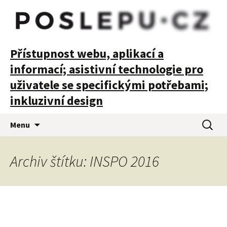
POSLEPU
Přístupnost webu, aplikací a
informací; asistivní technologie pro
uživatele se specifickými potřebami;
inkluzivní design
Přejít
Vyhledá
Menu
k
obsahu
webu
Archiv štítku: INSPO 2016