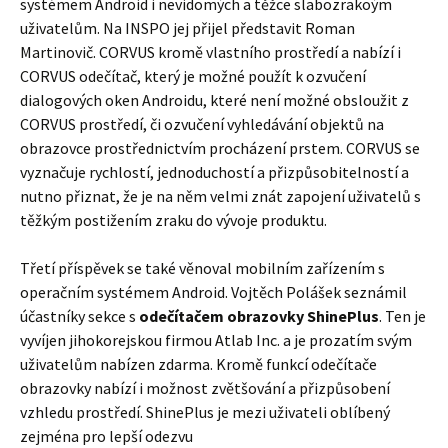
systémem Android i nevidomých a těžce slabozrakoým
uživatelům. Na INSPO jej přijel představit Roman
Martinovič. CORVUS kromě vlastního prostředí a nabízí i
CORVUS odečítač, který je možné použít k ozvučení
dialogových oken Androidu, které není možné obsloužit z
CORVUS prostředí, či ozvučení vyhledávání objektů na
obrazovce prostřednictvím procházení prstem. CORVUS se
vyznačuje rychlostí, jednoduchostí a přizpůsobitelností a
nutno přiznat, že je na něm velmi znát zapojení uživatelů s
těžkým postižením zraku do vývoje produktu.
Třetí příspěvek se také věnoval mobilním zařízením s
operačním systémem Android. Vojtěch Polášek seznámil
účastníky sekce s
odečítačem obrazovky ShinePlus
. Ten je
vyvíjen jihokorejskou firmou Atlab Inc. a je prozatím svým
uživatelům nabízen zdarma. Kromě funkcí odečítače
obrazovky nabízí i možnost zvětšování a přizpůsobení
vzhledu prostředí. ShinePlus je mezi uživateli oblíbený
zejména pro lepší odezvu