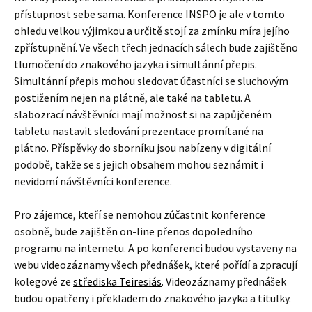
přístupnost sebe sama. Konference INSPO je ale v tomto
ohledu velkou výjimkou a určitě stojí za zmínku míra jejího
zpřístupnění. Ve všech třech jednacích sálech bude zajištěno
tlumočení do znakového jazyka i simultánní přepis.
Simultánní přepis mohou sledovat účastníci se sluchovým
postižením nejen na plátně, ale také na tabletu. A
slabozrací návštěvníci mají možnost si na zapůjčeném
tabletu nastavit sledování prezentace promítané na
plátno. Příspěvky do sborníku jsou nabízeny v digitální
podobě, takže se s jejich obsahem mohou seznámit i
nevidomí návštěvníci konference.
Pro zájemce, kteří se nemohou zúčastnit konference
osobně, bude zajištěn on-line přenos dopoledního
programu na internetu. A po konferenci budou vystaveny na
webu videozáznamy všech přednášek, které pořídí a zpracují
kolegové ze
střediska Teiresiás
. Videozáznamy přednášek
budou opatřeny i překladem do znakového jazyka a titulky.