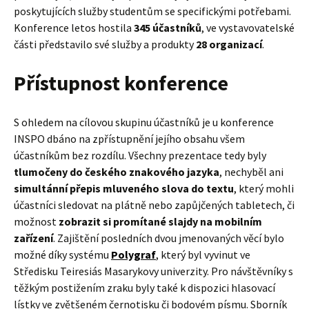
poskytujících služby studentům se specifickými potřebami.
Konference letos hostila
345 účastníků
, ve vystavovatelské
části představilo své služby a produkty
28 organizací
.
Přístupnost konference
S ohledem na cílovou skupinu účastníků je u konference
INSPO dbáno na zpřístupnění jejího obsahu všem
účastníkům bez rozdílu. Všechny prezentace tedy byly
tlumočeny do českého znakového jazyka
, nechyběl ani
simultánní přepis mluveného slova do textu
, který mohli
účastníci sledovat na plátně nebo zapůjčených tabletech, či
možnost
zobrazit si promítané slajdy na mobilním
zařízení
. Zajištění posledních dvou jmenovaných věcí bylo
možné díky systému
Polygraf
, který byl vyvinut ve
Středisku Teiresiás Masarykovy univerzity. Pro návštěvníky s
těžkým postižením zraku byly také k dispozici hlasovací
lístky ve zvětšeném černotisku či bodovém písmu. Sborník