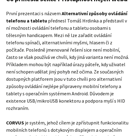
První prezentaci s názvem
Alternativní způsoby ovládání
telefonu a tabletu
přednesl Tomáš Hrdinka a představil v
ní možnosti ovládání telefonu a tabletu osobami s
tělesným handicapem. Mezi ně lze zařadit ovládání
telefonu spínači, alternativními myšmi, hlasem či z
počítače. Posledně jmenované řešení sice není mobilní,
často se však používá ve chvíli, kdy jiná varianta není možná.
Příkladem mohou být například úrazy páteře, kdy uživatel
není schopen udělat jiný pohyb než očima. Ze současných
dostupných platforem jsou v tuto chvíli pro alternativní
způsoby ovládání nejlépe připraveny mobilní telefony a
tablety s operačním systémem Android. Důvodem je
existence USB/mikroUSB konektoru a podpora myší s HID
rozhraním.
CORVUS
je systém, jehož cílem je zpřístupnit funkcionalitu
mobilních telefonů s dotykovým displejem a operačním