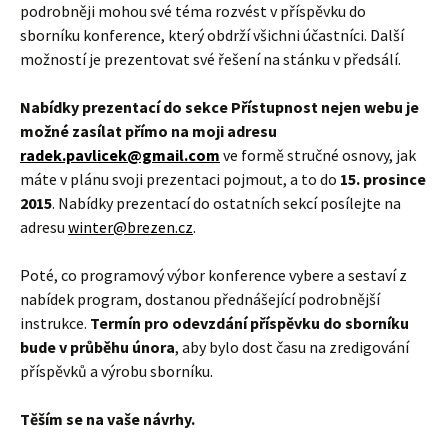
podrobněji mohou své téma rozvést v příspěvku do
sborníku konference, který obdrží všichni účastníci. Další
možností je prezentovat své řešení na stánku v předsálí.
Nabídky prezentací do sekce Přístupnost nejen webu je
možné zasílat přímo na moji adresu
radek.pavlicek@gmail.com
ve formě stručné osnovy, jak
máte v plánu svoji prezentaci pojmout, a to do
15. prosince
2015
. Nabídky prezentací do ostatních sekcí posílejte na
adresu
winter@brezen.cz
.
Poté, co programový výbor konference vybere a sestaví z
nabídek program, dostanou přednášející podrobnější
instrukce.
Termín pro odevzdání příspěvku do sborníku
bude v průběhu února
, aby bylo dost času na zredigování
příspěvků a výrobu sborníku.
Těším se na vaše návrhy.