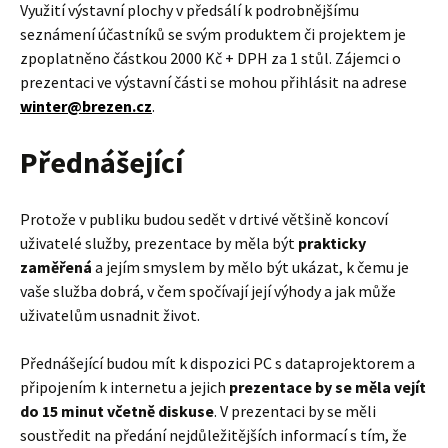
Využití výstavní plochy v předsálí k podrobnějšímu
seznámení účastníků se svým produktem či projektem je
zpoplatněno částkou 2000 Kč + DPH za 1 stůl. Zájemci o
prezentaci ve výstavní části se mohou přihlásit na adrese
winter@brezen.cz
.
Přednášející
Protože v publiku budou sedět v drtivé většině koncoví
uživatelé služby, prezentace by měla být
prakticky
zaměřená
a jejím smyslem by mělo být ukázat, k čemu je
vaše služba dobrá, v čem spočívají její výhody a jak může
uživatelům usnadnit život.
Přednášející budou mít k dispozici PC s dataprojektorem a
připojením k internetu a jejich
prezentace by se měla vejít
do 15 minut včetně diskuse
. V prezentaci by se měli
soustředit na předání nejdůležitějších informací s tím, že