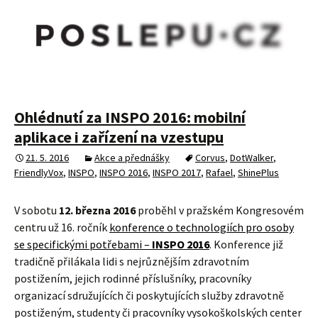
Ohlédnutí za INSPO 2016: mobilní
aplikace i zařízení na vzestupu
21. 5. 2016
Akce a přednášky
Corvus
,
DotWalker
,
FriendlyVox
,
INSPO
,
INSPO 2016
,
INSPO 2017
,
Rafael
,
ShinePlus
V sobotu
12. března 2016
proběhl v pražském Kongresovém
centru už 16. ročník
konference o technologiích pro osoby
se specifickými potřebami –
INSPO 2016
. Konference již
tradičně přilákala lidi s nejrůznějším zdravotním
postižením, jejich rodinné příslušníky, pracovníky
organizací sdružujících či poskytujících služby zdravotně
postiženým, studenty či pracovníky vysokoškolských center