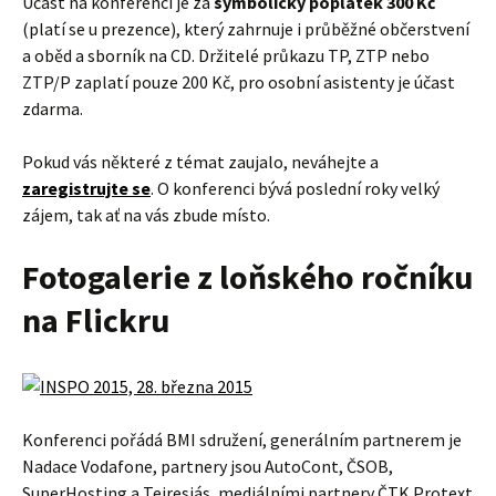
Účast na konferenci je za
symbolický poplatek 300 Kč
(platí se u prezence), který zahrnuje i průběžné občerstvení
a oběd a sborník na CD. Držitelé průkazu TP, ZTP nebo
ZTP/P zaplatí pouze 200 Kč, pro osobní asistenty je účast
zdarma.
Pokud vás některé z témat zaujalo, neváhejte a
zaregistrujte se
. O konferenci bývá poslední roky velký
zájem, tak ať na vás zbude místo.
Fotogalerie z loňského ročníku
na Flickru
Konferenci pořádá BMI sdružení, generálním partnerem je
Nadace Vodafone, partnery jsou AutoCont, ČSOB,
SuperHosting a Teiresiás, mediálními partnery ČTK Protext