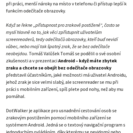
při práci, menší nároky na místo v telefonu či přístup lepší k
funkcím odečítače obrazovky.
Když se řekne „přístupnost pro zrakově postižené“, často se
myslí hlavně na to, jak věci zpřístupnit uživatelům
screenreaderů, tedy odečítačů obrazovky, kteří buď nevidí
vůbec, nebo mají tak špatný zrak, že se bez odečítače
neobejdou.
Tomáš Valůšek Tomáš se podělil o své osobní
zkušenosti a v prezentaci
Android – když máte zbytek
zraku a chcete se obejít bez odečítače obrazovky
představil účastníkům, jaké možnosti má uživatel Androidu,
jehož zrak je sice velmi slabý, ale screenreader se mu při
práci s mobilním zařízení, spíš plete pod nohy, než aby mu
pomáhal.
DotWalker je aplikace pro usnadnění cestování osob se
zrakovým postižením pomocí mobilního zařízení se
systémem Android. Jedná se o textový navigační program s
jednoduchým ovládáním, díky kterému se nevidomý nebo