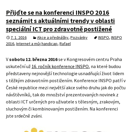
Přijďte se na konferenci INSPO 2016
seznámit s aktuálními trendy v oblasti
speciální ICT pro zdravotně postižené
7. 1. 2016
Akce a přednášky
,
Pozvánky
INSPO
,
INSPO
2016
,
Internet a můj handicap
,
Rafael
V
sobotu 12. března 2016
se v Kongresovém centru Praha
uskuteční už
16. ročník konference INSPO
, na které budou
představeny nejnovější technologie usnadňující život lidem
s těžkým zdravotním postižením. Konference INSPO patří v
České republice mezi největší akce svého druhu jak do počtu
návštěvníků, tak do množství prezentovaných novinek z
oblasti ICT určených pro uživatele s tělesným, zrakovým,
sluchovým či kombinovaným postižením. Na konferenci
jste srdečně zváni.