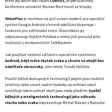
které její autoři dali název
CORVUS
, přijde účastníky
konference seznámit Roman Martinovič ze Stopky.
ShinePlus
je novinkou na poli screen readerů pro operační
systém Google Android a kromě odečítání disponuje i
funkcemi pro zvětšování textu. Účastníkům jej
odprezentuje Vojtěch Polášek a mimo jiné porovná jeho
možnosti s konkurenčním TalkBackem.
Jak používat mobilní zařízení s operačním systémem
Android, když máte zbytek zraku a chcete se obejít bez
odečítače obrazovky
, nám řekne Tomáš Valůšek.
Použití běžně dostupných technologií jakými jsou mobilní
telefony nebo smart-watch hodinky na vnímání okolí
umožňuje lidem vnímat okolí jako nikdy předtím.
Využití
běžných a inteligentních technologií jako náhradu
sluchu nebo zraku
odprezentuje Michal Maxian z Batsuite.