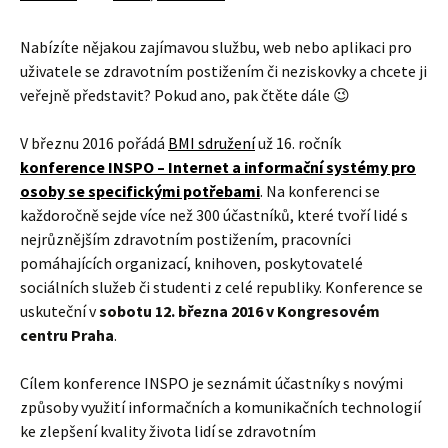
Nabízíte nějakou zajímavou službu, web nebo aplikaci pro
uživatele se zdravotním postižením či neziskovky a chcete ji
veřejně představit? Pokud ano, pak čtěte dále 😉
V březnu 2016 pořádá
BMI sdružení
už 16. ročník
konference INSPO – Internet a informační systémy pro
osoby se specifickými potřebami
. Na konferenci se
každoročně sejde více než 300 účastníků, které tvoří lidé s
nejrůznějším zdravotním postižením, pracovníci
pomáhajících organizací, knihoven, poskytovatelé
sociálních služeb či studenti z celé republiky. Konference se
uskuteční v
sobotu 12. března 2016 v Kongresovém
centru Praha
.
Cílem konference INSPO je seznámit účastníky s novými
způsoby využití informačních a komunikačních technologií
ke zlepšení kvality života lidí se zdravotním