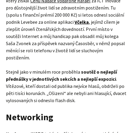
který získal
Cenu Nadace Vodafone Rafael
za ICT inovace
pro důstojnější život lidí se zdravotním postižením. Tu
(spolu s finanční prémií 200 000 Kč) si letos odnesl sociální
podnik Levebee za online aplikaci
Včelka
, jejímž cílem je
zlepšit úroveň čtenářských dovedností. První místo v
soutěži Internet a můj handicap pak obsadil můj kolega
Saša Zvonek za příspěvek nazvaný Časosběr, v němž popsal
měnící se roli telefonu v životě lidí se sluchovým
postižením.
Stejně jako v minulém roce proběhla
soutěž o nejlepší
přednášky v jednotlivých sekcích a nejlepší expozici
.
Vítězové, kteří dostali od publika nejvíce hlasů, obdrželi po
pěti tisíci korunách. „Ošizeni“ ale nebyli ani hlasující, dvacet
vylosovaných si odneslo flash disk.
Networking