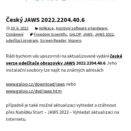
Český JAWS 2022.2204.40.6
20. 6. 2022
Aplikace
,
Asistivní software a hardware
,
Oznámení
Freedom Scientific
,
GALOP
,
JAWS
,
JAWS 2022
,
odečítací program
,
Screen Reader
,
Vispero
Rádi bychom vás upozornili na aktualizované vydání
české
verze odečítače obrazovky JAWS
2022.2204.40.6
. Jeho
instalační soubory lze najít na známých adresách
www.galop.cz/download/jaws
nebo
www.galop.cz/dvd/jaws.htm
případně je také možné aktualizaci vyhledat a stáhnout
přes Nabídku Start – JAWS 2022 – Vyhledat aktualizaci na
Internetu.