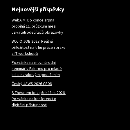
Nejnovější příspěvky
WebAIM: Do konce srpna
probíhá 11. průzkum mezi
uživateli odečítačů obrazovky
BOJ O JOB 2027: Reálná
příležitost na trhu práce i praxe
z IT workshopů
Pozvánka na mezinárodní
seminář v Palermu pro mladé
lidi se zrakovým postižením
Český JAWS 2026 CS06
S Théseem bez překážek 2026:
Pozvánka na konferenci o
digitální přístupnosti