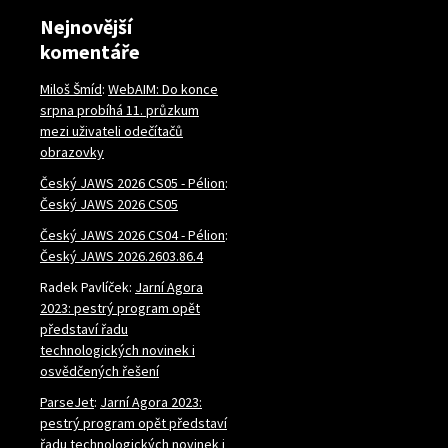
Nejnovější
komentáře
Miloš Šmíd
:
WebAIM: Do konce
srpna probíhá 11. průzkum
mezi uživateli odečítačů
obrazovky
Český JAWS 2026 CS05 - Pélion
:
Český JAWS 2026 CS05
Český JAWS 2026 CS04 - Pélion
:
Český JAWS 2026.2603.86.4
Radek Pavlíček
:
Jarní Agora
2023: pestrý program opět
představí řadu
technologických novinek i
osvědčených řešení
ParseJet
:
Jarní Agora 2023:
pestrý program opět představí
řadu technologických novinek i