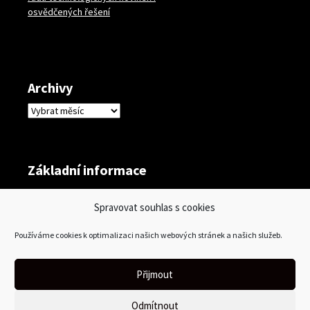
osvědčených řešení
Archivy
Archivy
Základní informace
Přihlásit se
Spravovat souhlas s cookies
Zdroj kanálů (příspěvky)
Používáme cookies k optimalizaci našich webových stránek a našich služeb.
Kanál komentářů
Česká lokalizace
Přijmout
Odmítnout