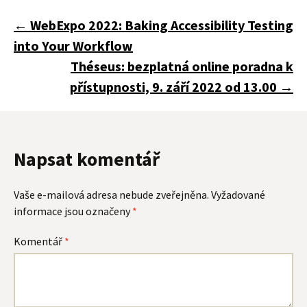
Navigace
←
WebExpo 2022: Baking Accessibility Testing
into Your Workflow
pro
Théseus: bezplatná online poradna k
přístupnosti, 9. září 2022 od 13.00
→
příspěvky
Napsat komentář
Vaše e-mailová adresa nebude zveřejněna.
Vyžadované
informace jsou označeny
*
Komentář
*