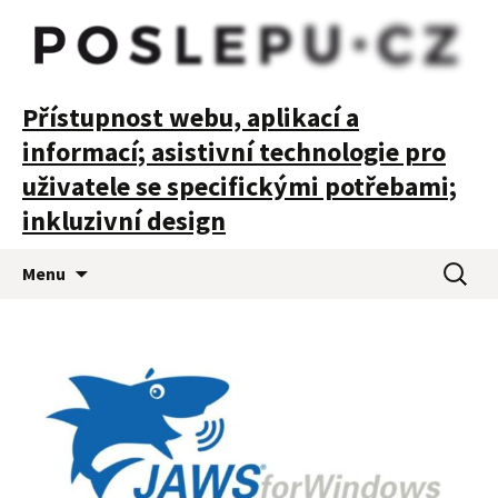
POSLEPU
Přístupnost webu, aplikací a
informací; asistivní technologie pro
uživatele se specifickými potřebami;
inkluzivní design
Přejít
Vyhledá
Menu
k
obsahu
webu