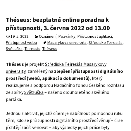
Théseus: bezplatná online poradna k
přístupnosti, 3. června 2022 od 13.00
19. 5. 2022
Oznámení
,
Pozvánky
,
Přístupnost aplikací
,
Přístupnost webu
Masarykova univerzita
,
Středisko Teiresiás
,
Světluška
,
Teiresiás
,
Théseus
Théseus
je projekt
Střediska Teiresiás Masarykovy
univerzity
, zaměřený na
zlepšení přístupnosti digitálního
prostředí (webů, aplikací a dokumentů)
, který
realizujeme s podporou Nadačního fondu Českého rozhlasu
ze sbírky
Světluška
– našeho dlouholetého skvělého
parťáka.
Jednou z aktivit, jejichž cílem je nabídnout pomocnou ruku
těm, kdo se přístupnosti digitálního prostředí věnují – či se
jí chtějí začít věnovat – aby výsledky jejich práce byly