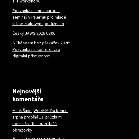
z IT workshopů
Pozvánka na mezinárodní
seminář v Palermu pro mladé
lidi se zrakovým postižením
Český JAWS 2026 CS06
S Théseem bez překážek 2026:
Pozvánka na konferenci o
digitální přístupnosti
Nejnovější
komentáře
Miloš Šmíd
:
WebAIM: Do konce
srpna probíhá 11. průzkum
mezi uživateli odečítačů
obrazovky