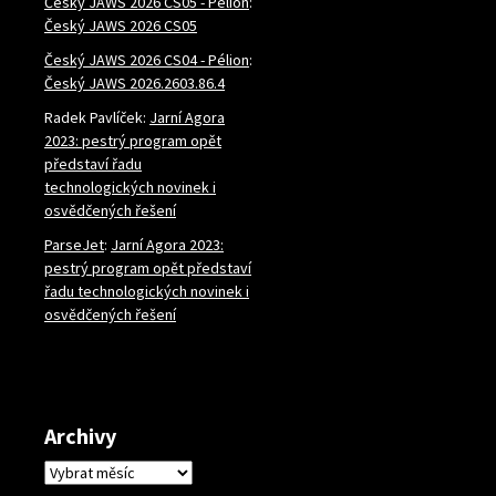
Český JAWS 2026 CS05 - Pélion
:
Český JAWS 2026 CS05
Český JAWS 2026 CS04 - Pélion
:
Český JAWS 2026.2603.86.4
Radek Pavlíček
:
Jarní Agora
2023: pestrý program opět
představí řadu
technologických novinek i
osvědčených řešení
ParseJet
:
Jarní Agora 2023:
pestrý program opět představí
řadu technologických novinek i
osvědčených řešení
Archivy
Archivy