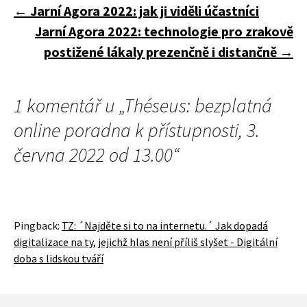
Navigace
←
Jarní Agora 2022: jak ji viděli účastníci
Jarní Agora 2022: technologie pro zrakově
pro
postižené lákaly prezenčně i distančně
→
příspěvky
1 komentář u „
Théseus: bezplatná
online poradna k přístupnosti, 3.
června 2022 od 13.00
“
Pingback:
TZ: ´Najděte si to na internetu.´ Jak dopadá
digitalizace na ty, jejichž hlas není příliš slyšet - Digitální
doba s lidskou tváří