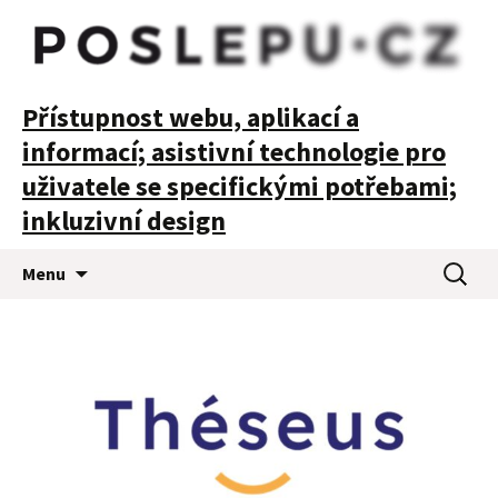
POSLEPU
Přístupnost webu, aplikací a
informací; asistivní technologie pro
uživatele se specifickými potřebami;
inkluzivní design
Přejít
Vyhledá
Menu
k
obsahu
webu