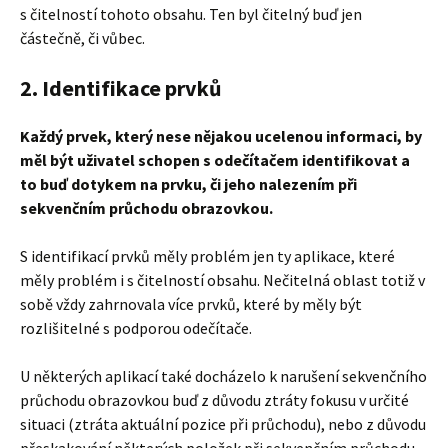
s čitelností tohoto obsahu. Ten byl čitelný buď jen
částečně, či vůbec.
2. Identifikace prvků
Každý prvek, který nese nějakou ucelenou informaci, by
měl být uživatel schopen s odečítačem identifikovat a
to buď dotykem na prvku, či jeho nalezením při
sekvenčním průchodu obrazovkou.
S identifikací prvků měly problém jen ty aplikace, které
měly problém i s čitelností obsahu. Nečitelná oblast totiž v
sobě vždy zahrnovala více prvků, které by měly být
rozlišitelné s podporou odečítače.
U některých aplikací také docházelo k narušení sekvenčního
průchodu obrazovkou buď z důvodu ztráty fokusu v určité
situaci (ztráta aktuální pozice při průchodu), nebo z důvodu