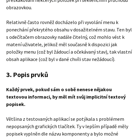
přeskakování některých položek při sekvenčním průchodu
obrazovkou.
Relativně často rovněž docházelo při vyvolání menu k
ponechání překrytého obsahu v dosažitelném stavu. Ten byl
s odečítačem obrazovky nadále čitelný, což mohlo vést k
matení uživatele, jelikož měl současně k dispozici jak
položky menu (což byl žádoucí a očekávaný stav), tak vlastní
obsah aplikace (což byl v dané chvíli stav nežádoucí).
3. Popis prvků
Každý prvek, pokud sám o sobě nenese nějakou
textovou informaci, by měl mít svůj implicitní textový
popisek.
Většina z testovaných aplikací se potýkala s problémem
nepopsaných grafických tlačítek. Ty v lepším případě měly
popisek vyplněn dle názvu komponenty a bylo možné