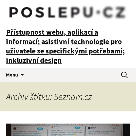
POSLEPU
Přístupnost webu, aplikací a
informací; asistivní technologie pro
uživatele se specifickými potřebami;
inkluzivní design
Přejít
Vyhledá
Menu
k
obsahu
webu
Archiv štítku: Seznam.cz