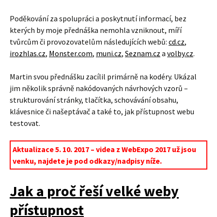
Poděkování za spolupráci a poskytnutí informací, bez
kterých by moje přednáška nemohla vzniknout, míří
tvůrcům či provozovatelům následujících webů:
cd.cz
,
irozhlas.cz
,
Monster.com
,
muni.cz
,
Seznam.cz
a
volby.cz
.
Martin svou přednášku zacílil primárně na kodéry. Ukázal
jim několik správně nakódovaných návrhových vzorů –
strukturování stránky, tlačítka, schovávání obsahu,
klávesnice či našeptávač a také to, jak přístupnost webu
testovat.
Aktualizace 5. 10. 2017 – videa z WebExpo 2017 už jsou
venku, najdete je pod odkazy/nadpisy níže.
Jak a proč řeší velké weby
přístupnost