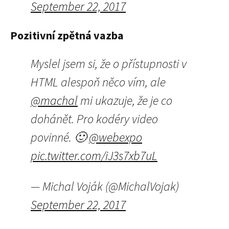
September 22, 2017
Pozitivní zpětná vazba
Myslel jsem si, že o přístupnosti v
HTML alespoň něco vím, ale
@machal
mi ukazuje, že je co
dohánět. Pro kodéry video
povinné. 🙂
@webexpo
pic.twitter.com/iJ3s7xb7uL
— Michal Voják (@MichalVojak)
September 22, 2017