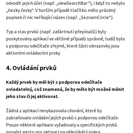
odvodit jejich účel (např. „viewSearchBar“), i když to nebylo
„hezky česky“. V horším případě tlačítko mělo prázdný
popisek či nic neříkající název (např. „SeznamCircle“).
Typ a stav prvků (např. zaškrtnutí přepínačů) byly
poskytovány aplikací ve většině případů správně, tudíž bylo
s podporou odečítače zřejmé, které části obrazovky jsou
aktivními ovládacími prvky.
4. Ovládání prvků
Každý prvek by měl být s podporou odečítače
ovladatelný, což znamená, že by mělo být možné měnit
jeho stav či jej aktivovat.
Žádná z aplikací nevykazovala chování, které by
zabraňovalo ovládání jejích prvků s podporou odečítače.
Pouze některé aplikace vyžadovaly u specifických prvků
provést gesto pro aktivaci na několikátý pokus.