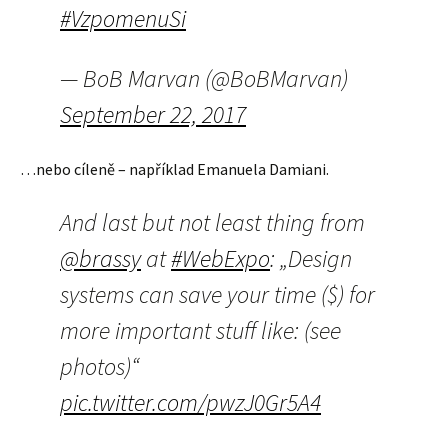
#VzpomenuSi
— BoB Marvan (@BoBMarvan)
September 22, 2017
…nebo cíleně – například Emanuela Damiani.
And last but not least thing from
@brassy
at
#WebExpo
: „Design
systems can save your time ($) for
more important stuff like: (see
photos)“
pic.twitter.com/pwzJ0Gr5A4