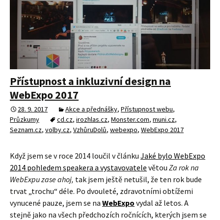
Přístupnost a inkluzivní design na
WebExpo 2017
28. 9. 2017
Akce a přednášky
,
Přístupnost webu
,
Průzkumy
cd.cz
,
irozhlas.cz
,
Monster.com
,
muni.cz
,
Seznam.cz
,
volby.cz
,
VzhůruDolů
,
webexpo
,
WebExpo 2017
Když jsem se v roce 2014 loučil v článku
Jaké bylo WebExpo
2014 pohledem speakera a vystavovatele
větou
Za rok na
WebExpu zase ahoj,
tak jsem ještě netušil, že ten rok bude
trvat „trochu“ déle. Po dvouleté, zdravotními obtížemi
vynucené pauze, jsem se na
WebExpo
vydal až letos. A
stejně jako na všech předchozích ročnících, kterých jsem se