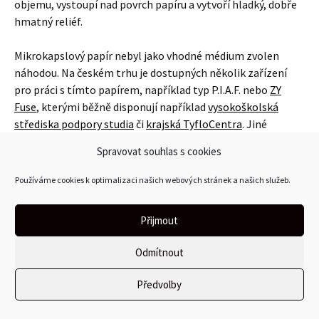
objemu, vystoupí nad povrch papíru a vytvoří hladký, dobře
hmatný reliéf.
Mikrokapslový papír nebyl jako vhodné médium zvolen
náhodou. Na českém trhu je dostupných několik zařízení
pro práci s tímto papírem, například typ P.I.A.F. nebo
ZY
Fuse
, kterými běžně disponují například
vysokoškolská
střediska podpory studia
či
krajská TyfloCentra
. Jiné
technologie (například Termoform) buď nenabízejí
Spravovat souhlas s cookies
jednoduchou a rychlou práci, anebo, jako je tomu v případě
nejmodernějších reliéfních tiskáren, nejsou v České
Používáme cookies k optimalizaci našich webových stránek a našich služeb.
republice dostatečně rozšířeny.
Přijmout
Odmítnout
Předvolby