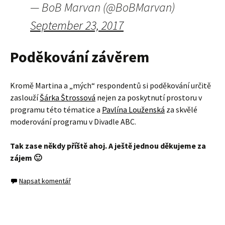
— BoB Marvan (@BoBMarvan)
September 23, 2017
Poděkování závěrem
Kromě Martina a „mých“ respondentů si poděkování určitě
zaslouží
Šárka Štrossová
nejen za poskytnutí prostoru v
programu této tématice a
Pavlína Louženská
za skvělé
moderování programu v Divadle ABC.
Tak zase někdy příště ahoj. A ještě jednou děkujeme za
zájem 🙂
Napsat komentář