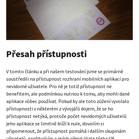
Přesah přístupnosti
V tomto článku a při našem testování jsme se primárně
soustředili na přístupnost rozhraní mobilních aplikací pro
nevidomé uživatele. Pro ně je totiž přístupnost ne
benefitem, ale podmínkou nutnou k tomu, aby mohli dané
aplikace vůbec používat. Pokud by ale toto zúžení vyvolalo
přístupnosti v některém z vývojářů dojem, že se ho
přístupnost netýká, protože počet nevidomých uživatelů
jeho aplikace se limitně blíží k nule, dovolím si
připomenout, že přístupnost pomáhá i dalším skupinám
uživatelů, profitujícím z jejích výhod. Vizte třeba
UX