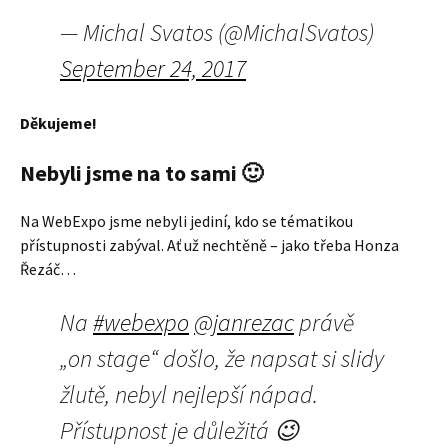
— Michal Svatos (@MichalSvatos)
September 24, 2017
Děkujeme!
Nebyli jsme na to sami 🙂
Na WebExpo jsme nebyli jediní, kdo se tématikou
přístupnosti zabýval. Ať už nechtěně – jako třeba Honza
Řezáč…
Na
#webexpo
@janrezac
právě
„on stage“ došlo, že napsat si slidy
žlutě, nebyl nejlepší nápad.
Přístupnost je důležitá 😉