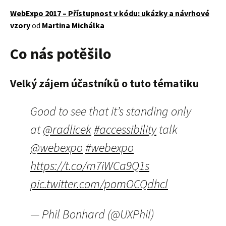
WebExpo 2017 – Přístupnost v kódu: ukázky a návrhové
vzory
od
Martina Michálka
Co nás potěšilo
Velký zájem účastníků o tuto tématiku
Good to see that it’s standing only
at
@radlicek
#accessibility
talk
@webexpo
#webexpo
https://t.co/m7iWCa9Q1s
pic.twitter.com/pomOCQdhcl
— Phil Bonhard (@UXPhil)