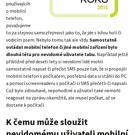
používajícíh
o mobilní
telefon,
považujeme
to za stejnou samozřejmost jako to, že jde s bílou holí či
vodicím psem. Nebylo tomu tak ale vždy.
Samostatně
ovládat mobilní telefon či jiné mobilní zařízení bylo
dlouhá léta pro nevidomé uživatele tabu.
Například ještě
přibližně před deseti lety si nevidomí lidé mohli
samostatně napsat či přečíst SMS pouze tak, že si propojili
mobilní telefon s počítačem, potřebná data si stáhli do PC
a pomocí screenreaderu v počítači si SMS přečetli či napsali.
Což bylo zdlouhavé, nepohodlné a uživatel také nemohl
reagovat na zprávu okamžitě, ale musel počkat, až se
dostane k počítači.
K čemu může sloužit
nevidomému uživateli mobilní