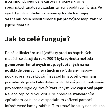
jsou mnohdy neúnosně časově náročné a kromě
specifických znalostí vyžadují i značný podíl ruční práce. Ve
všech těchto ohledech znamenají
haptické mapy
Seznamu
zcela novou dimenzi jak pro tvůrce map, tak pro
jejich uživatele.
Jak to celé funguje?
Po několikaletém úsilí (začátky prací na haptických
mapách se datují do roku 2007) byla vyvinuta metoda
generování hmatových map, vytvořených na na
podkladě běžných vizuálních map
. Vybraný mapový
podklad je s respektováním zásad hmatového vnímání
převeden do grafického dokumentu, který je optimalizován
pro technologie využívající takzvaný
mikrokapslový papír
.
Na jeho teplocitlivou vrstvu se předloha standardním
způsobem vytiskne a ve speciálním zařízení pomocí
infračervené lampy zahřeje. Tím tmavé kontury nabudou na