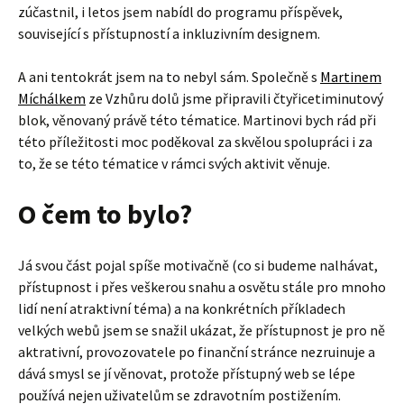
zúčastnil, i letos jsem nabídl do programu příspěvek,
související s přístupností a inkluzivním designem.
A ani tentokrát jsem na to nebyl sám. Společně s
Martinem
Míchálkem
ze Vzhůru dolů jsme připravili čtyřicetiminutový
blok, věnovaný právě této tématice. Martinovi bych rád při
této příležitosti moc poděkoval za skvělou spolupráci i za
to, že se této tématice v rámci svých aktivit věnuje.
O čem to bylo?
Já svou část pojal spíše motivačně (co si budeme nalhávat,
přístupnost i přes veškerou snahu a osvětu stále pro mnoho
lidí není atraktivní téma) a na konkrétních příkladech
velkých webů jsem se snažil ukázat, že přístupnost je pro ně
aktrativní, provozovatele po finanční stránce nezruinuje a
dává smysl se jí věnovat, protože přístupný web se lépe
používá nejen uživatelům se zdravotním postižením.