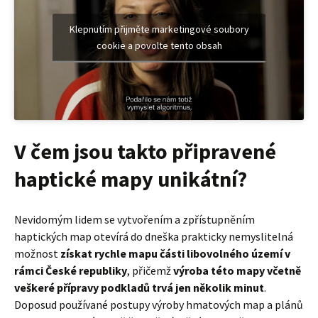
Klepnutím přijměte marketingové soubory
cookie a povolte tento obsah
V čem jsou takto připravené
haptické mapy unikátní?
Nevidomým lidem se vytvořením a zpřístupněním
haptických map otevírá do dneška prakticky nemyslitelná
možnost
získat rychle mapu části libovolného území v
rámci České republiky
, přičemž
výroba této mapy včetně
veškeré přípravy podkladů trvá jen několik minut
.
Doposud používané postupy výroby hmatových map a plánů