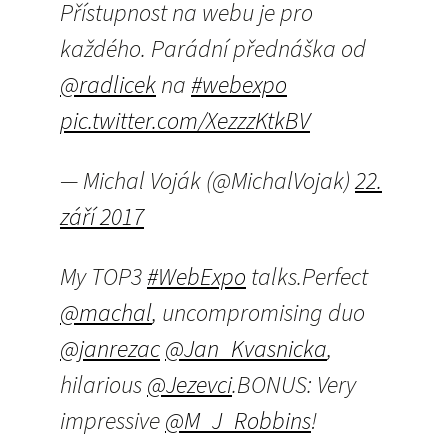
Přístupnost na webu je pro
každého. Parádní přednáška od
@radlicek
na
#webexpo
pic.twitter.com/XezzzKtkBV
— Michal Voják (@MichalVojak)
22.
září 2017
My TOP3
#WebExpo
talks.Perfect
@machal
, uncompromising duo
@janrezac
@Jan_Kvasnicka
,
hilarious
@Jezevci
.BONUS: Very
impressive
@M_J_Robbins
!