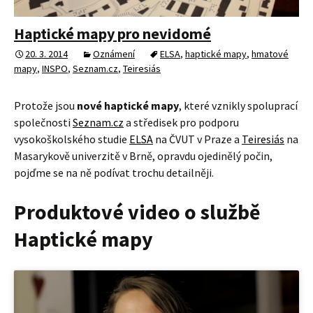
Haptické mapy pro nevidomé
20. 3. 2014
Oznámení
ELSA
,
haptické mapy
,
hmatové
mapy
,
INSPO
,
Seznam.cz
,
Teiresiás
Protože jsou
nové haptické mapy
, které vznikly spoluprací
společnosti
Seznam.cz
a středisek pro podporu
vysokoškolského studie
ELSA
na ČVUT v Praze a
Teiresiás
na
Masarykově univerzitě v Brně, opravdu ojedinělý počin,
pojďme se na ně podívat trochu detailněji.
Produktové video o službě
Haptické mapy