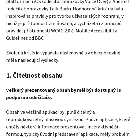
platformách iOS (odečítač obrazovky Voice Over) a Android
(odečítač obrazovky Talk Back). Hodnocená kritéria byla
inspirována pravidly pro tvorbu uživatelských rozhraní, v
nichž je přístupnost zmiňována, a vycházela i z principů
pravidel přístupnosti WCAG 2.0 či Mobile Accessibility
Guidelines od BBC.
Zvolená kritéria vypadala následovně a v obecné rovině
měla následující výsledky.
1. Čitelnost obsahu
Veškerý prezentovaný obsah by měl být dostupný i s
podporou odečítače.
Obsah ve většině aplikací byl plně čitelný a
reprodukovatelný hlasovou syntézou. Pouze aplikace, které
chtěly některé informace prezentovat interaktivnější
formou, typicky úvodní představení aplikace, měly problém