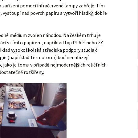
 zařízení pomocí infračervené lampy zahřeje. Tím
vystoupí nad povrch papíru a vytvoří hladký, dobře
hodné médium zvolen náhodou. Na českém trhu je
áci s tímto papírem, například typ P.I.A.F. nebo
ZY
říklad
vysokoškolská střediska podpory studia
či
ogie (například Termoform) buď nenabízejí
, jako je tomu v případě nejmodernějších reliéfních
 dostatečně rozšířeny.