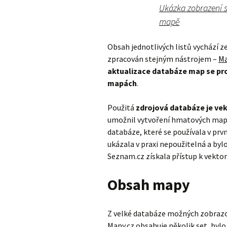
Ukázka zobrazení 
mapě
Obsah jednotlivých listů vychází z
zpracován stejným nástrojem –
Ma
aktualizace databáze map se pr
mapách
.
Použitá
zdrojová databáze je ve
umožnil vytvoření hmatových map,
databáze, které se používala v prvn
ukázala v praxi nepoužitelná a byl
Seznam.cz získala přístup k vekt
Obsah mapy
Z velké databáze možných zobrazo
Mapy.cz obsahuje několik set, byl