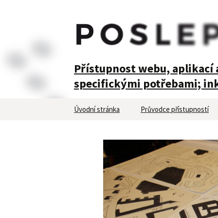
POSLEPU
Přístupnost webu, aplikací a
specifickými potřebami; ink
Přejít
Úvodní stránka
Průvodce přístupností
k
obsahu
webu