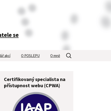
atele se
Vyhledávání
ář akcí
O POSLEPU
O mně
Certifikovaný specialista na
přístupnost webu (CPWA)