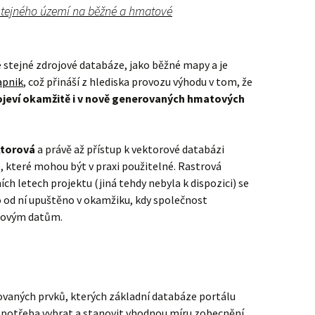
stejného území na běžné a hmatové
e stejné zdrojové databáze, jako běžné mapy a je
pnik
, což přináší z hlediska provozu výhodu v tom, že
ojeví okamžitě i v nově generovaných hmatových
ktorová
a právě až přístup k vektorové databázi
 které mohou být v praxi použitelné. Rastrová
ích letech projektu (jiná tehdy nebyla k dispozici) se
o od ní upuštěno v okamžiku, kdy společnost
orovým datům.
vaných prvků, kterých základní databáze portálu
o potřeba vybrat a stanovit vhodnou míru zobecnění