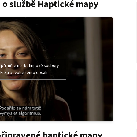
 o službě Haptické mapy
 přijměte marketingové soubory
kie a povolte tento obsah
 připravené haptické mapy