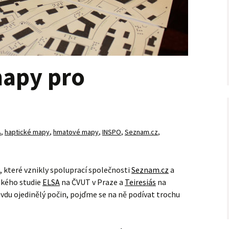
mapy pro
A
,
haptické mapy
,
hmatové mapy
,
INSPO
,
Seznam.cz
,
, které vznikly spoluprací společnosti
Seznam.cz
a
ského studie
ELSA
na ČVUT v Praze a
Teiresiás
na
vdu ojedinělý počin, pojďme se na ně podívat trochu