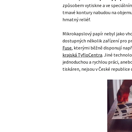
způsobem vytiskne a ve speciálním
tmavé kontury nabudou na objemu, 
hmatný reliéf.
Mikrokapslový papír nebyl jako v
dostupných několik zařízení pro pr
Fuse
, kterými běžně disponují nap
krajská TyfloCentra
. Jiné technol
jednoduchou a rychlou práci, anebo
tiskáren, nejsou v České republice