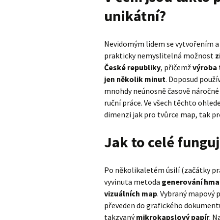
unikátní?
Nevidomým lidem se vytvořením a 
prakticky nemyslitelná možnost
z
České republiky
, přičemž
výroba 
jen několik minut
. Doposud použí
mnohdy neúnosně časově náročné a 
ruční práce. Ve všech těchto ohle
dimenzi jak pro tvůrce map, tak pro
Jak to celé fungu
Po několikaletém úsilí (začátky pr
vyvinuta metoda
generování hmat
vizuálních map
. Vybraný mapový 
převeden do grafického dokumentu,
takzvaný
mikrokapslový papír
. N