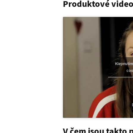
Produktové video
Klepnutím
coo
V čem jsou takto