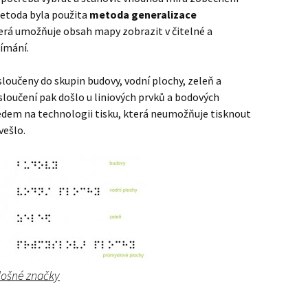
etoda byla použita
metoda generalizace
terá umožňuje obsah mapy zobrazit v čitelné a
ímání.
sloučeny do skupin budovy, vodní plochy, zeleň a
oučení pak došlo u liniových prvků a bodových
hledem na technologii tisku, která neumožňuje tisknout
vešlo.
lošné značky