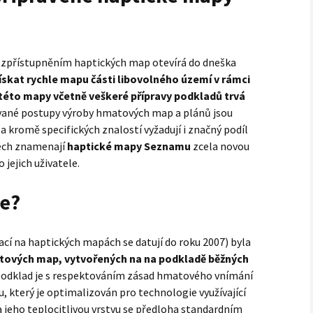
zpřístupněním haptických map otevírá do dneška
ískat rychle mapu části libovolného území v rámci
této mapy včetně veškeré přípravy podkladů trvá
vané postupy výroby hmatových map a plánů jsou
kromě specifických znalostí vyžadují i značný podíl
dech znamenají
haptické mapy Seznamu
zcela novou
 jejich uživatele.
je?
ací na haptických mapách se datují do roku 2007) byla
ových map, vytvořených na na podkladě běžných
podklad je s respektováním zásad hmatového vnímání
 který je optimalizován pro technologie využívající
a jeho teplocitlivou vrstvu se předloha standardním