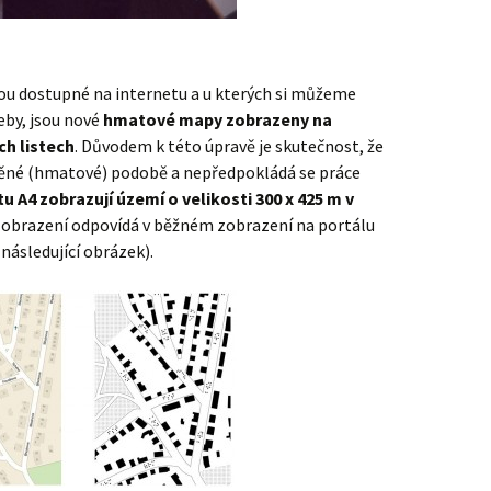
sou dostupné na internetu a u kterých si můžeme
eby, jsou nové
hmatové mapy zobrazeny na
h listech
. Důvodem k této úpravě je skutečnost, že
štěné (hmatové) podobě a nepředpokládá se práce
u A4 zobrazují území o velikosti 300 x 425 m v
zobrazení odpovídá v běžném zobrazení na portálu
 následující obrázek).