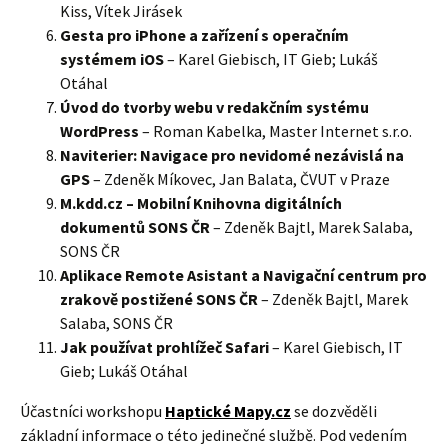
Kiss, Vítek Jirásek
Gesta pro iPhone a zařízení s operačním
systémem iOS
– Karel Giebisch, IT Gieb; Lukáš
Otáhal
Úvod do tvorby webu v redakčním systému
WordPress
– Roman Kabelka, Master Internet s.r.o.
Naviterier: Navigace pro nevidomé nezávislá na
GPS
– Zdeněk Míkovec, Jan Balata, ČVUT v Praze
M.kdd.cz – Mobilní Knihovna digitálních
dokumentů SONS ČR
– Zdeněk Bajtl, Marek Salaba,
SONS ČR
Aplikace Remote Asistant a Navigační centrum pro
zrakově postižené SONS ČR
– Zdeněk Bajtl, Marek
Salaba, SONS ČR
Jak používat prohlížeč Safari
– Karel Giebisch, IT
Gieb; Lukáš Otáhal
Účastníci workshopu
Haptické Mapy.cz
se dozvěděli
základní informace o této jedinečné službě. Pod vedením