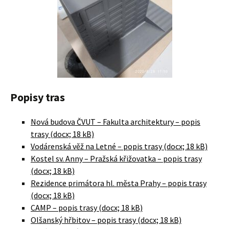
Popisy tras
Nová budova ČVUT – Fakulta architektury – popis
trasy (docx; 18 kB)
Vodárenská věž na Letné – popis trasy (docx; 18 kB)
Kostel sv. Anny – Pražská křižovatka – popis trasy
(docx; 18 kB)
Rezidence primátora hl. města Prahy – popis trasy
(docx; 18 kB)
CAMP – popis trasy (docx; 18 kB)
Olšanský hřbitov – popis trasy (docx; 18 kB)