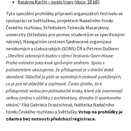
Kasárna Karlín – popis trasy (docx; 18 kB)
Tyto speciální prohlídky připravili organizátoři festivalu ve
spolupráci se Světluškou, projektem Nadačního fondu
Českého rozhlasu, Střediskem Teiresiás Masarykovy
univerzity (Středisko pro pomoc studentům se specifickými
nároky), Navigačním centrem Sjednocené organizace
nevidomých a slabozrakých (SONS) ČR a Petrem Duškem.
„Otevření vybraných budov v rámci festivalu Open House
Praha vnímám jako krok správným směrem. Spolu s
pořadatelem ukazujeme, že přístupnost je v dnešní době
standard. Důležité je ptát se samotných zrakově postižených,
co je pro ně důležité a zajímavé. Často zjistíte, že k
přístupnosti vedou jen jednoduché kroky, které ale znamenají
velkou změnu v zážitku z architektury, divadla či sportovního
utkání,“
říká Gabriela Drastichová, ředitelka Nadačního
fondu Českého rozhlasu a Světlušky.
Vstup na prohlídky je
zdarma bez nutnosti předchozí registrace.