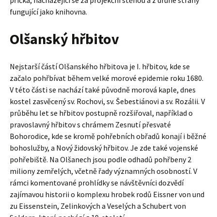
příčka, nacházející se za projekční stěnou a z druhé strany
fungující jako knihovna.
Olšanský hřbitov
Nejstarší částí Olšanského hřbitova je I. hřbitov, kde se
začalo pohřbívat během velké morové epidemie roku 1680.
V této části se nachází také původně morová kaple, dnes
kostel zasvěcený sv. Rochovi, sv. Šebestiánovi a sv. Rozálii. V
průběhu let se hřbitov postupně rozšiřoval, například o
pravoslavný hřbitov s chrámem Zesnutí přesvaté
Bohorodice, kde se kromě pohřebních obřadů konají i běžné
bohoslužby, a Nový židovský hřbitov. Je zde také vojenské
pohřebiště. Na Olšanech jsou podle odhadů pohřbeny 2
miliony zemřelých, včetně řady významných osobností. V
rámci komentované prohlídky se návštěvníci dozvědí
zajímavou historii o komplexu hrobek rodů Eissner von und
zu Eissenstein, Zelinkových a Veselých a Schubert von