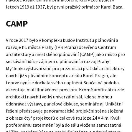
letech 1919 až 1937, byl první pražský primátor Karel Baxa.
CAMP
V roce 2017 bylo v komplexu budov Institutu plánování a
rozvoje hl. města Prahy (IPR Praha) otevřeno Centrum
architektury a městského plánování (CAMP) jako místo pro
setkávání lidí se zájmem o plánování a rozvoj Prahy.
Myšlenku výstavní síně pro prezentaci pražské architektury
navrhl již v původním konceptu areálu Karel Prager, ale
teprve nyní se dočkala svého naplnění. Současná podoba
akcentuje multifunkčnost prostoru. Kromě amfiteátru zde
architekti navrhli velký univerzální sál, kde se mohou
odehrávat výstavy, panelové diskuse, semináře aj. Unikátní
řešení představuje panoramatická projekční stěna složená
z obrazu čtyř projektorů o celkové rozloze 24 × 4 m. Kvůli
potřebnému zatemnění byla do sálu vložena samostatná