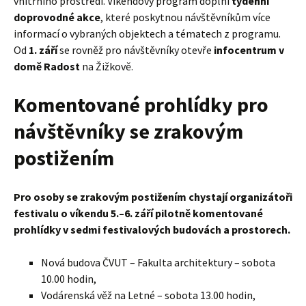
vnitřního prostředí. Víkendový program doplní
týdenní
doprovodné akce
, které poskytnou návštěvníkům více
informací o vybraných objektech a tématech z programu.
Od
1. září
se rovněž pro návštěvníky otevře
infocentrum v
domě Radost
na Žižkově.
Komentované prohlídky pro
návštěvníky se zrakovým
postižením
Pro osoby se zrakovým postižením chystají organizátoři
festivalu o víkendu 5.–6. září pilotně komentované
prohlídky v sedmi festivalových budovách a prostorech.
Nová budova ČVUT – Fakulta architektury – sobota
10.00 hodin,
Vodárenská věž na Letné – sobota 13.00 hodin,