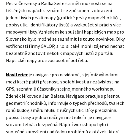
Petra Červenky a Radka Seiferta měli možnosti se na
tištěných mapách seznámit se způsobem zobrazení
jednotlivých prvků mapy (grafické prvky mapového klíče,
popisy ulic, identifikátory listů) a vyzkoušet si práci s více
mapovými listy. Vzhledem ke spuštění
haptických map pro
Slovensko
bylo možné se seznámit i s touto novinkou. Díky
vstřícnosti firmy GALOP, s.r.o. si také mohli zájemci nechat
bezplatně zhotovit několik mapových listů z portálu
Haptické mapy pro svou osobní potřebu.
Naviterier
je navigace pro nevidomé, s jejímiž výhodami,
mezi které patří přesnost, spolehlivost a nezávislost na
GPS, seznámili účastníky stejnojmenného workshopu
Zdeněk Míkovec a Jan Balata. Navigace pracuje s přesnou
geometrií chodníků, informuje o typech přechodů, tvarech
rohů budov, směru hluku z rušných ulic. Díky preciznímu
popisu trasy a jednoznačným instrukcím je navigace
srozumitelná a bezpečná. Náplní workshopu bylo i
společné zamyšlení nad řadou problémů a otázek, které