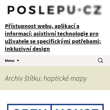
POSLEPU
Přístupnost webu, aplikací a
informací; asistivní technologie pro
uživatele se specifickými potřebami;
inkluzivní design
Přejít
Vyhledá
Menu
k
obsahu
webu
Archiv štítku: haptické mapy