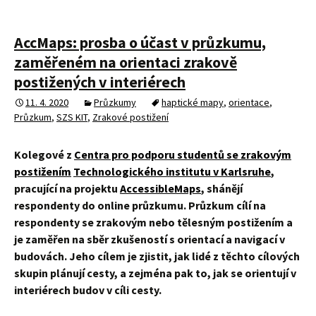
AccMaps: prosba o účast v průzkumu,
zaměřeném na orientaci zrakově
postižených v interiérech
11. 4. 2020
Průzkumy
haptické mapy
,
orientace
,
Průzkum
,
SZS KIT
,
Zrakové postižení
Kolegové z
Centra pro podporu studentů se zrakovým
postižením
Technologického institutu v Karlsruhe
,
pracující na projektu
AccessibleMaps
, shánějí
respondenty do online průzkumu. Průzkum cílí na
respondenty se zrakovým nebo tělesným postižením a
je zaměřen na sběr zkušeností s orientací a navigací v
budovách. Jeho cílem je zjistit, jak lidé z těchto cílových
skupin plánují cesty, a zejména pak to, jak se orientují v
interiérech budov v cíli cesty.