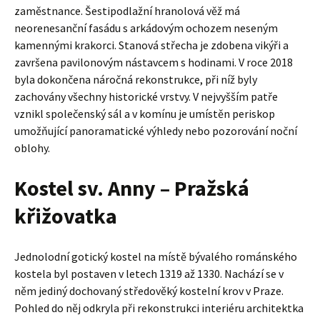
zaměstnance. Šestipodlažní hranolová věž má
neorenesanční fasádu s arkádovým ochozem neseným
kamennými krakorci. Stanová střecha je zdobena vikýři a
završena pavilonovým nástavcem s hodinami. V roce 2018
byla dokončena náročná rekonstrukce, při níž byly
zachovány všechny historické vrstvy. V nejvyšším patře
vznikl společenský sál a v komínu je umístěn periskop
umožňující panoramatické výhledy nebo pozorování noční
oblohy.
Kostel sv. Anny – Pražská
křižovatka
Jednolodní gotický kostel na místě bývalého románského
kostela byl postaven v letech 1319 až 1330. Nachází se v
něm jediný dochovaný středověký kostelní krov v Praze.
Pohled do něj odkryla při rekonstrukci interiéru architektka