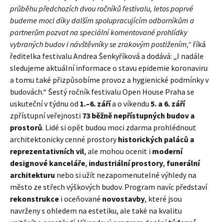
průběhu předchozích dvou ročníků festivalu, letos poprvé
budeme moci díky dalším spolupracujícím odborníkům a
partnerům pozvat na speciální komentované prohlídky
vybraných budov i návštěvníky se zrakovým postižením,“
říká
ředitelka festivalu Andrea Šenkyříková a dodává: „I nadále
sledujeme aktuální informace o stavu epidemie koronaviru
a tomu také přizpůsobíme provoz a hygienické podmínky v
budovách.“ Šestý ročník festivalu Open House Praha se
uskuteční v týdnu od
1.–6. září
a o víkendu
5. a 6. září
zpřístupní veřejnosti
73 běžně nepřístupných budov a
prostorů
. Lidé si opět budou moci zdarma prohlédnout
architektonicky cenné prostory
historických paláců a
reprezentativních vil
, ale mohou ocenit i
moderní
designové kanceláře
,
industriální prostory
,
funerální
architekturu
nebo si užít nezapomenutelné výhledy na
město ze střech výškových budov. Program navíc představí
rekonstrukce
i oceňované
novostavby
, které jsou
navrženy s ohledem na estetiku, ale také na kvalitu