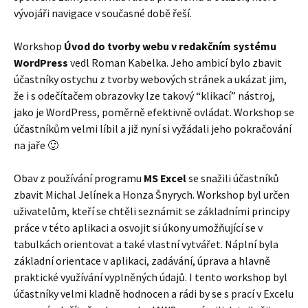
vývojáři navigace v současné době řeší.
Workshop
Úvod do tvorby webu v redakčním systému
WordPress
vedl Roman Kabelka. Jeho ambicí bylo zbavit
účastníky ostychu z tvorby webových stránek a ukázat jim,
že i s odečítačem obrazovky lze takový “klikací” nástroj,
jako je WordPress, poměrně efektivně ovládat. Workshop se
účastníkům velmi líbil a již nyní si vyžádali jeho pokračování
na jaře 🙂
Obav z používání programu
MS Excel
se snažili účastníků
zbavit Michal Jelínek a Honza Šnyrych. Workshop byl určen
uživatelům, kteří se chtěli seznámit se základními principy
práce v této aplikaci a osvojit si úkony umožňující se v
tabulkách orientovat a také vlastní vytvářet. Náplní byla
základní orientace v aplikaci, zadávání, úprava a hlavně
praktické využívání vyplněných údajů. I tento workshop byl
účastníky velmi kladně hodnocen a rádi by se s prací v Excelu