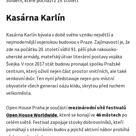
Soldern, které pochází z 19. století.
Kasárna Karlín
Kasárna Karlín bývala v době svého vzniku největší a
nejmodernější vojenskou budovou v Praze. Zajímavostí je, že
zde na počátku 20. století sídlil 91. pěší pluk rakousko-
uherské armády, mateřský útvar literární postavy vojáka
Švejka. V roce 2017 stát budovu pronajal spolku Pražské
centrum, který oživil nejen část prostor vnitřních, ale také
venkovní dvůr. Ten nyní představuje nejen pro místní
obyvatele všech generací oázu klidu, skrytou před ruchem
velkoměsta.
Open House Praha je součástí
mezinárodní sítě festivalů
Open House Worldwide
, které se konají ve
46 městech
po
celém světě. Festival zapojuje stovky dobrovolníků, kteří
pomáhají s otevíráním budov a jejichž aktivní nábor probíhá