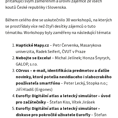
přitahující svým zaměřením a úrovní zájemce ze všech
koutů České republiky i Slovenska.
Během celého dne se uskutečnilo 30 workshopů, na kterých
se prostřídaly více než čtyři desítky zájemců o tuto
tématiku. Workshopy byly zaměřeny na následující témata:
Haptické Mapy.cz
– Petr Červenka, Masarykova
univerzita, Radek Seifert, ČVUT v Praze
Nebojte se Excelu!
– Michal Jelínek; Honza Šnyrych,
GALOP, s.r.o.
COrvus – e-mail, identifikácia predmetov a ďalšie
novinky, ktoré potešia nevidiaceho i slabozrakého
používateľa smartfónu
– Peter Lecký, Stopka n.o.;
Jiří Hladiš (Ergones)
Eurofly: Digitální atlas a letecký simulátor – úvod
pro začátečníky
– Štefan Kiss, Vítek Jirásek
Eurofly: Digitální atlas a letecký simulátor –
diskuse pro pokročilé uživatele Eurofly
– Štefan