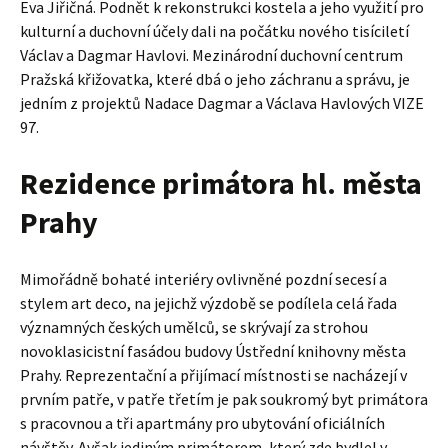
Eva Jiřičná. Podnět k rekonstrukci kostela a jeho využití pro
kulturní a duchovní účely dali na počátku nového tisíciletí
Václav a Dagmar Havlovi. Mezinárodní duchovní centrum
Pražská křižovatka, které dbá o jeho záchranu a správu, je
jedním z projektů Nadace Dagmar a Václava Havlových VIZE
97.
Rezidence primátora hl. města
Prahy
Mimořádně bohaté interiéry ovlivněné pozdní secesí a
stylem art deco, na jejichž výzdobě se podílela celá řada
významných českých umělců, se skrývají za strohou
novoklasicistní fasádou budovy Ústřední knihovny města
Prahy. Reprezentační a přijímací místnosti se nacházejí v
prvním patře, v patře třetím je pak soukromý byt primátora
s pracovnou a tři apartmány pro ubytování oficiálních
návštěv. Avšak jediným primátorem, který zde bydlel v