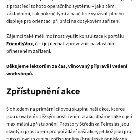
z prostředí tohoto operačního systému – jak s těmi
základními, tak pokročilými a naučili se využívat plochu
displeje pro orientaci při práci na dotykovém zařízení.
Zájemci také měli možnost využít konzultace k portálu
FriendlyVox
, či si jej nechat zprovoznit na vlastním
přineseném zařízení.
Děkujeme lektorům za čas, věnovaný přípravě i vedení
workshopů.
Zpřístupnění akce
S ohledem na primární cílovou skupinu naší akce, kterou
jsou uživatelé s těžkým postižením zraku, dbáme také o její
maximální zpřístupnění. Prostory Střediska Teiresiás jsou
skvělým prostorem pro pořádání naší akce, jelikož jsou pro
tuto cílovou skupinu zpřístupněny (brailleské popisky na