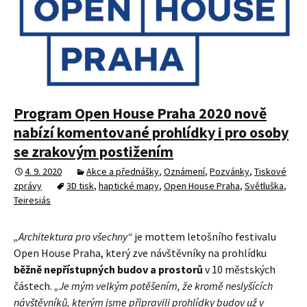
Program Open House Praha 2020 nově
nabízí komentované prohlídky i pro osoby
se zrakovým postižením
4. 9. 2020
Akce a přednášky
,
Oznámení
,
Pozvánky
,
Tiskové
zprávy
3D tisk
,
haptické mapy
,
Open House Praha
,
Světluška
,
Teiresiás
„Architektura pro všechny“
je mottem letošního festivalu
Open House Praha, který zve návštěvníky na prohlídku
běžně nepřístupných budov a prostorů
v 10 městských
částech.
„Je mým velkým potěšením, že kromě neslyšících
návštěvníků, kterým jsme připravili prohlídky budov už v