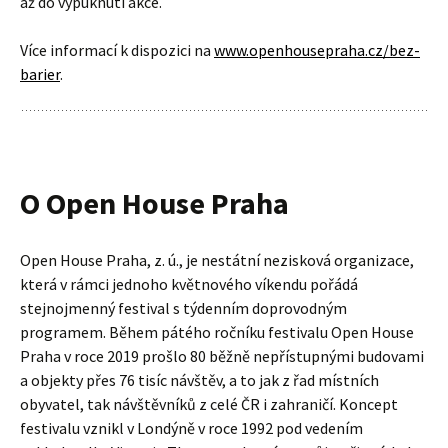
až do vypuknutí akce.
Více informací k dispozici na
www.openhousepraha.cz/bez-
barier
.
O Open House Praha
Open House Praha, z. ú., je nestátní nezisková organizace,
která v rámci jednoho květnového víkendu pořádá
stejnojmenný festival s týdenním doprovodným
programem. Během pátého ročníku festivalu Open House
Praha v roce 2019 prošlo 80 běžně nepřístupnými budovami
a objekty přes 76 tisíc návštěv, a to jak z řad místních
obyvatel, tak návštěvníků z celé ČR i zahraničí. Koncept
festivalu vznikl v Londýně v roce 1992 pod vedením