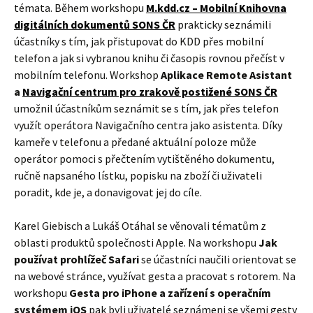
témata. Během workshopu
M.kdd.cz – Mobilní Knihovna
digitálních dokumentů SONS ČR
prakticky seznámili
účastníky s tím, jak přistupovat do KDD přes mobilní
telefon a jak si vybranou knihu či časopis rovnou přečíst v
mobilním telefonu. Workshop
Aplikace Remote Asistant
a
Navigační centrum pro zrakově postižené SONS ČR
umožnil účastníkům seznámit se s tím, jak přes telefon
využít operátora Navigačního centra jako asistenta. Díky
kameře v telefonu a předané aktuální poloze může
operátor pomoci s přečtením vytištěného dokumentu,
ručně napsaného lístku, popisku na zboží či uživateli
poradit, kde je, a donavigovat jej do cíle.
Karel Giebisch a Lukáš Otáhal se věnovali tématům z
oblasti produktů společnosti Apple. Na workshopu
Jak
používat prohlížeč Safari
se účastníci naučili orientovat se
na webové stránce, využívat gesta a pracovat s rotorem. Na
workshopu
Gesta pro iPhone a zařízení s operačním
systémem iOS
pak byli uživatelé seznámeni se všemi gesty