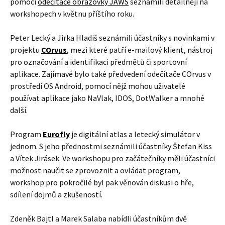
pomocí
odečítače obrazovky JAWS
seznámili detailněji na
workshopech v květnu příštího roku.
Peter Lecký a Jirka Hladiš seznámili účastníky s novinkami v
projektu
COrvus
, mezi které patří e-mailový klient, nástroj
pro označování a identifikaci předmětů či sportovní
aplikace. Zajímavé bylo také předvedení odečítače COrvus v
prostředí OS Android, pomocí nějž mohou uživatelé
používat aplikace jako NaVlak, IDOS, DotWalker a mnohé
další.
Program
Eurofly
je digitální atlas a letecký simulátor v
jednom. S jeho přednostmi seznámili účastníky Štefan Kiss
a Vítek Jirásek. Ve workshopu pro začátečníky měli účastníci
možnost naučit se zprovoznit a ovládat program,
workshop pro pokročilé byl pak věnován diskusi o hře,
sdílení dojmů a zkušeností.
Zdeněk Bajtl a Marek Salaba nabídli účastníkům dvě