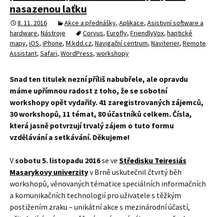
nasazenou laťku
8. 11. 2016
Akce a přednášky
,
Aplikace
,
Asistivní software a
hardware
,
Nástroje
Corvus
,
Eurofly
,
FriendlyVox
,
haptické
mapy
,
iOS
,
iPhone
,
M.kdd.cz
,
Navigační centrum
,
Naviterier
,
Remote
Assistant
,
Safari
,
WordPress
,
workshopy
Snad ten titulek nezní příliš nabubřele, ale opravdu
máme upřímnou radost z toho, že se sobotní
workshopy opět vydařily. 41 zaregistrovaných zájemců,
30 workshopů, 11 témat, 80 účastníků celkem. Čísla,
která jasně potvrzují trvalý zájem o tuto formu
vzdělávání a setkávání. Děkujeme!
V
sobotu 5. listopadu 2016
se ve
Středisku Teiresiás
Masarykovy univerzity
v Brně uskutečnil čtvrtý běh
workshopů, věnovaných tématice speciálních informačních
a komunikačních technologií pro uživatele s těžkým
postižením zraku – unikátní akce s mezinárodní účastí,