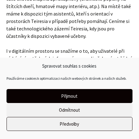
štítcích dveří, hmatové mapy interiéru, atp.). Na místě také
máme k dispozici tým asistentů, kteří s orientací v
prostorách Teiresia v případě potřeby pomáhají. Ceníme si
také technologického zázemí Teiresia, kdy jsou pro
účastníky k dispozici vybavené učebny.
I v digitálním prostoru se snažíme o to, aby uživatelé při
získávání potřebných informací nemuseli překonávat žádné
překážky. Registrovaní účastníci dostávají všechny
Spravovat souhlas s cookies
informace v digitální podobě v několika formátech tak, aby
Používáme cookies k optimalizaci našich webových stránek a našich služeb.
si mohli vybrat tu, která jim nejlépe vyhovuje. Individuální
rozvrh zasíláme prostřednictvím SMS, aby jej měli účastníci
vždy po ruce ve svém mobilním telefonu.
Přijmout
Odmítnout
Potřebám primární cílové skupiny je také uzpůsoben výklad
a způsob vedení workshopů. Pro tuto formu vzdělávání
Předvolby
(skupina přibližně 5 účastníků a 2 lektoři) jsme se rozhodli
právě proto, aby uživatelé měli dostatek času a prostoru si