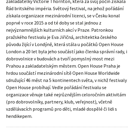
zakladatelky Victorie Thornton, která za svůj počin získala
Řád britského impéria. Světový festival, na jehož pořádání
získala organizace mezinárodní licenci, se v Česku konal
poprvé v roce 2015 a od té doby se stal jednou z
nejvýznamnějších kulturních akcí v Praze. Patronkou
pražského festivalu je Eva Jiřičná, architektka českého
původu žijící v Londýně, která stála u počátků Open House
London a 20 let byla jeho součástí jako členka správní rady, i
dobrovolnice v budovách a tvoří pomyslný most mezi
Prahou a zakladatelským městem. Open House Praha je
hrdou součástí mezinárodní sítě Open House Worldwide
sdružující 46 měst na 5 kontinentech světa, v nichž festivaly
Open House probíhají. Vedle pořádání festivalu se
organizace věnuje také nejrůznějším celoročním aktivitám
(pro dobrovolníky, partnery, klub, veřejnost), včetně
vzdělávacích programů pro děti, mladé dospělé či lidi s
hendikepem.