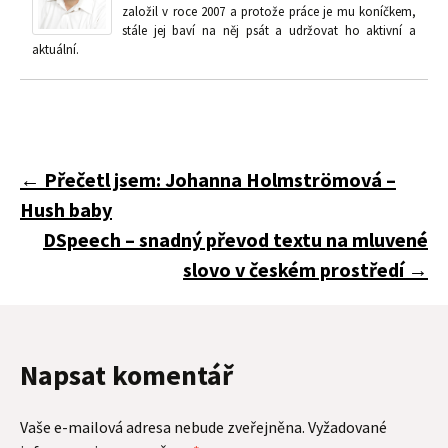
založil v roce 2007 a protože práce je mu koníčkem,
stále jej baví na něj psát a udržovat ho aktivní a
aktuální.
Navigace
←
Přečetl jsem: Johanna Holmströmová –
Hush baby
pro
DSpeech – snadný převod textu na mluvené
slovo v českém prostředí
→
příspěvky
Napsat komentář
Vaše e-mailová adresa nebude zveřejněna.
Vyžadované