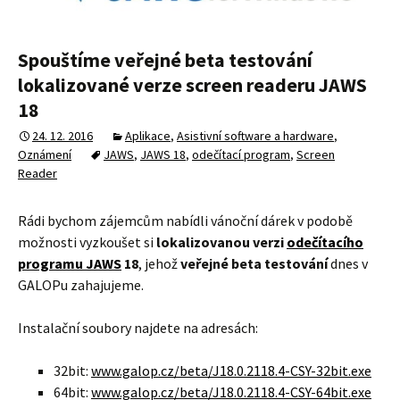
Spouštíme veřejné beta testování
lokalizované verze screen readeru JAWS
18
24. 12. 2016
Aplikace
,
Asistivní software a hardware
,
Oznámení
JAWS
,
JAWS 18
,
odečítací program
,
Screen
Reader
Rádi bychom zájemcům nabídli vánoční dárek v podobě
možnosti vyzkoušet si
lokalizovanou verzi
odečítacího
programu JAWS
18
, jehož
veřejné beta testování
dnes v
GALOPu zahajujeme.
Instalační soubory najdete na adresách:
32bit:
www.galop.cz/beta/J18.0.2118.4-CSY-32bit.exe
64bit:
www.galop.cz/beta/J18.0.2118.4-CSY-64bit.exe