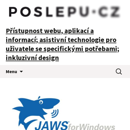
POSLEPU
Přístupnost webu, aplikací a
informací; asistivní technologie pro
uživatele se specifickými potřebami;
inkluzivní design
Přejít
Vyhledá
Menu
k
obsahu
webu