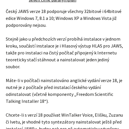
Český JAWS verze 18 podporuje všechny 32bitové i 64bitové
edice Windows 7, 8.1 a 10; Windows XP a Windows Vista již
podporovány nejsou.
Stejně jako u předchozích verzí probíhá instalace v jednom
kroku, součástí instalace je i Hlasový výstup HLAS pro JAWS,
takže pro instalaci na čistý počítač připojený k Internetu
teoreticky stačí stáhnout a nainstalovat jeden jediný
soubor.
Máte-li v počítači nainstalováno anglické vydání verze 18, je
nutné je z počítače před instalací českého vydání
odinstalovat (včetně komponenty „Freedom Scientific
Talking Installer 18“).
Chcete-li s verzí 18 používat WinTalker Voice, Elišku, Zuzanu
či Ivetu, je vhodné tyto syntezátory nainstalovat ještě před
instalací JAWSu, budou pak pro ně automaticky vytvořeny