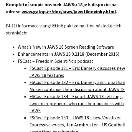
Kompletní soupis novinek JAWSu 18 je k dispozici na
adrese
www.galop.cz/doc/jaws/jaws18novinky.html
.
Bližší informace v angličtině pak lze najít na následujících
stránkách:
What’s New in JAWS 18 Screen Reading Software
Enhancements in JAWS 18.0.2118 (December 2016)
FSCast – Freedom Scientific’s podcast
FSCast Episode 131 – Eric Damery discusses new
JAWS 18 features
FSCast Episode 132 – Eric Damery and Jonathan
Mosen continue their discussion about JAWS 18
FSCast Episode 134 – Export JAWS 18 settings,
two entrepreneurs who run their business with
JAWS
FSCast Episode 133 – JAWS 18 – new Vocalizer
Expressive voices, Jen Armbruster – US Goalball
seven time paralympian