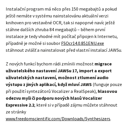
Instalační program má něco přes 150 megabajtů a pokud
ještě nemáte v systému nainstalovánu aktuální verzi
knihoven pro vestavěné OCR, tak si napoprvé navíc ještě
stáhne dalších zhruba 84 megabajtů – během první
instalace je tedy vhodné mít počítač připojen k Internetu,
případně je možné si soubor
FSOcr14.0.851ENU.exe
stáhnout zvlášť a nainstalovat před vlastní instalací JAWSu.
Z nových funkcí bychom rádi zmínili možnost
migrace
uživatelského nastavení JAWSu 17, import a export
uživatelských nastavení, možnost ztlumení audio
výstupu z jiných aplikací, když mluví JAWS
(funguje pouze
při použití syntezátorů Vocalizer a RealSpeak),
hlasovou
odezvu myši či podporu nových hlasů Vocalizer
Expressive 2.2
, které si v případě zájmu můžete stáhnout
ze stránky
www.freedomscientific.com/Downloads/Synthesizers
.