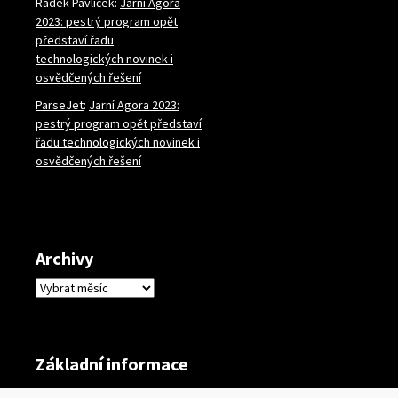
Radek Pavlíček
:
Jarní Agora
2023: pestrý program opět
představí řadu
technologických novinek i
osvědčených řešení
ParseJet
:
Jarní Agora 2023:
pestrý program opět představí
řadu technologických novinek i
osvědčených řešení
Archivy
Archivy
Základní informace
Přihlásit se