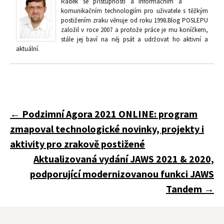
Radek se přístupnosti a informačním a
komunikačním technologiím pro uživatele s těžkým
postižením zraku věnuje od roku 1998.Blog POSLEPU
založil v roce 2007 a protože práce je mu koníčkem,
stále jej baví na něj psát a udržovat ho aktivní a
aktuální.
Navigace
←
Podzimní Agora 2021 ONLINE: program
zmapoval technologické novinky, projekty i
pro
aktivity pro zrakově postižené
Aktualizovaná vydání JAWS 2021 & 2020,
podporující modernizovanou funkci JAWS
příspěvky
Tandem
→