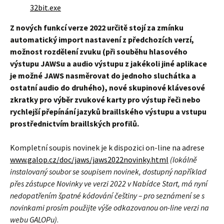
32bit.exe
Z nových funkcí verze 2022 určitě stojí za zmínku
automatický import nastavení z předchozích verzí,
možnost rozdělení zvuku (při souběhu hlasového
výstupu JAWSu a audio výstupu z jakékoli jiné aplikace
je možné JAWS nasměrovat do jednoho sluchátka a
ostatní audio do druhého), nové skupinové klávesové
zkratky pro výběr zvukové karty pro výstup řeči nebo
rychlejší přepínání jazyků braillského výstupu a vstupu
prostřednictvím braillských profilů.
Kompletní soupis novinek je k dispozici on-line na adrese
www.galop.cz/doc/jaws/jaws2022novinky.html
(lokálně
instalovaný soubor se soupisem novinek, dostupný například
přes zástupce Novinky ve verzi 2022 v Nabídce Start, má nyní
nedopatřením špatné kódování češtiny – pro seznámení se s
novinkami prosím použijte výše odkazovanou on-line verzi na
webu GALOPu)
.