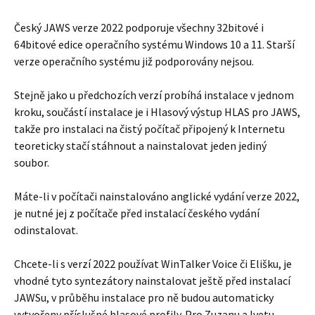
Český JAWS verze 2022 podporuje všechny 32bitové i
64bitové edice operačního systému Windows 10 a 11. Starší
verze operačního systému již podporovány nejsou.
Stejně jako u předchozích verzí probíhá instalace v jednom
kroku, součástí instalace je i Hlasový výstup HLAS pro JAWS,
takže pro instalaci na čistý počítač připojený k Internetu
teoreticky stačí stáhnout a nainstalovat jeden jediný
soubor.
Máte-li v počítači nainstalováno anglické vydání verze 2022,
je nutné jej z počítače před instalací českého vydání
odinstalovat.
Chcete-li s verzí 2022 používat WinTalker Voice či Elišku, je
vhodné tyto syntezátory nainstalovat ještě před instalací
JAWSu, v průběhu instalace pro ně budou automaticky
vytvořeny příslušné hlasové profily. Pro Zuzanu a Ivetu –