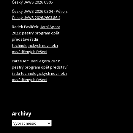
Český JAWS 2026 CS05
Český JAWS 2026 CS04 - Pélion
:
Český JAWS 2026.2603.86.4
Radek Pavlíček
:
Jarní Agora
2023: pestrý program opět
představí řadu
technologických novinek i
osvědčených řešení
ParseJet
:
Jarní Agora 2023:
pestrý program opět představí
řadu technologických novinek i
osvědčených řešení
Archivy
Archivy