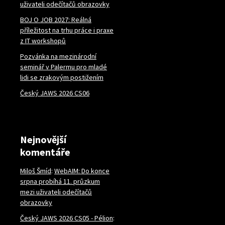
uživateli odečítačů obrazovky
BOJ O JOB 2027: Reálná
příležitost na trhu práce i praxe
z IT workshopů
Pozvánka na mezinárodní
seminář v Palermu pro mladé
lidi se zrakovým postižením
Český JAWS 2026 CS06
Nejnovější
komentáře
Miloš Šmíd
:
WebAIM: Do konce
srpna probíhá 11. průzkum
mezi uživateli odečítačů
obrazovky
Český JAWS 2026 CS05 - Pélion
: