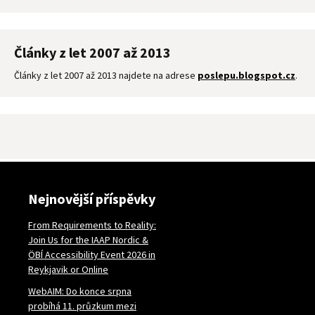
Články z let 2007 až 2013
Články z let 2007 až 2013 najdete na adrese
poslepu.blogspot.cz
.
Nejnovější příspěvky
From Requirements to Reality:
Join Us for the IAAP Nordic &
ÖBÍ Accessibility Event 2026 in
Reykjavik or Online
WebAIM: Do konce srpna
probíhá 11. průzkum mezi