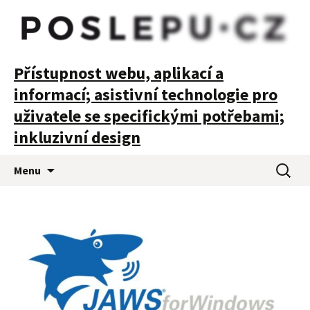
POSLEPU
Přístupnost webu, aplikací a
informací; asistivní technologie pro
uživatele se specifickými potřebami;
inkluzivní design
Přejít
Vyhledá
Menu
k
obsahu
webu