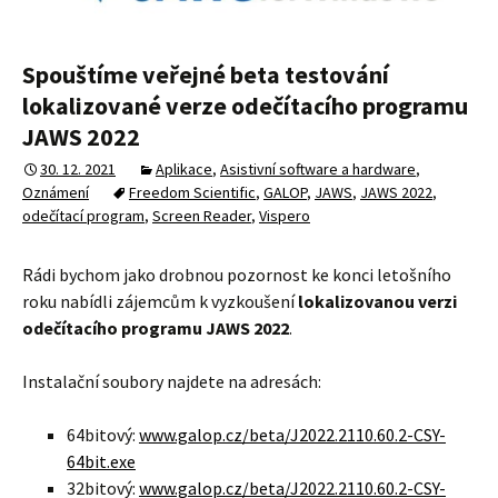
Spouštíme veřejné beta testování
lokalizované verze odečítacího programu
JAWS 2022
30. 12. 2021
Aplikace
,
Asistivní software a hardware
,
Oznámení
Freedom Scientific
,
GALOP
,
JAWS
,
JAWS 2022
,
odečítací program
,
Screen Reader
,
Vispero
Rádi bychom jako drobnou pozornost ke konci letošního
roku nabídli zájemcům k vyzkoušení
lokalizovanou verzi
odečítacího programu JAWS 2022
.
Instalační soubory najdete na adresách:
64bitový:
www.galop.cz/beta/J2022.2110.60.2-CSY-
64bit.exe
32bitový:
www.galop.cz/beta/J2022.2110.60.2-CSY-