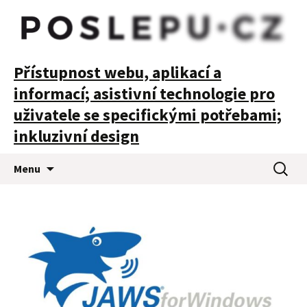
POSLEPU
Přístupnost webu, aplikací a
informací; asistivní technologie pro
uživatele se specifickými potřebami;
inkluzivní design
Přejít
Vyhledá
Menu
k
obsahu
webu