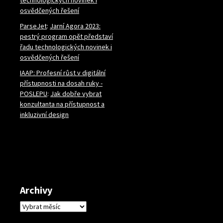
osvědčených řešení
ParseJet
:
Jarní Agora 2023:
pestrý program opět představí
řadu technologických novinek i
osvědčených řešení
IAAP: Profesní růst v digitální
přístupnosti na dosah ruky -
POSLEPU
:
Jak dobře vybrat
konzultanta na přístupnost a
inkluzivní design
Archivy
Archivy