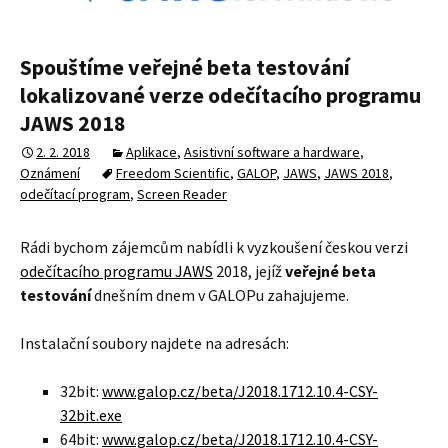
Spouštíme veřejné beta testování
lokalizované verze odečítacího programu
JAWS 2018
2. 2. 2018
Aplikace
,
Asistivní software a hardware
,
Oznámení
Freedom Scientific
,
GALOP
,
JAWS
,
JAWS 2018
,
odečítací program
,
Screen Reader
Rádi bychom zájemcům nabídli k vyzkoušení českou verzi
odečítacího programu JAWS
2018, jejíž
veřejné beta
testování
dnešním dnem v GALOPu zahajujeme.
Instalační soubory najdete na adresách:
32bit:
www.galop.cz/beta/J2018.1712.10.4-CSY-
32bit.exe
64bit:
www.galop.cz/beta/J2018.1712.10.4-CSY-