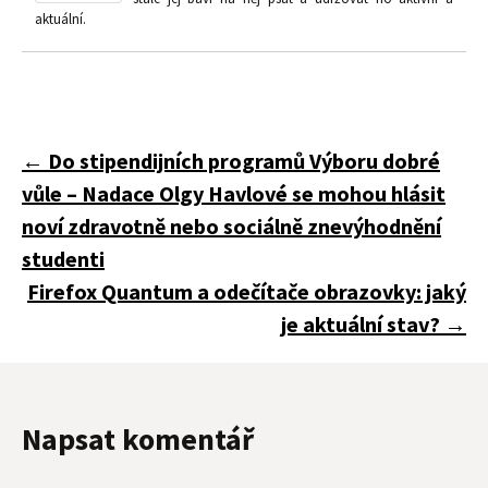
aktuální.
Navigace
←
Do stipendijních programů Výboru dobré
vůle – Nadace Olgy Havlové se mohou hlásit
pro
noví zdravotně nebo sociálně znevýhodnění
studenti
Firefox Quantum a odečítače obrazovky: jaký
příspěvky
je aktuální stav?
→
Napsat komentář