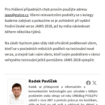
Pro hlášení případných chyb prosím použijte adresu
jaws@galop.cz
. Všemi relevantními podněty se s kolegy
budeme zabývat a pokusíme se je zohlednit při vydání
finální české verze JAWS 2018, jež by měla následovat
během několika týdnů.
Na závěr bychom jako vždy rádi oficiálně poděkovali všem,
kteří se v posledních měsících podíleli na testování nové
verze, a stejně tak i vám všem, kteří svým podnětem v rámci
veřejného testování ještě pomůžete JAWS 2018 vylepšit.
Radek Pavlíček
Radek se přístupnosti a informačním a
komunikačním technologiím pro uživatele s těžkým
postižením zraku věnuje od roku 1998.Blog POSLEPU
založil v roce 2007 a protože práce je mu koníčkem,
stále jej baví na něj psát a udržovat ho aktivní a