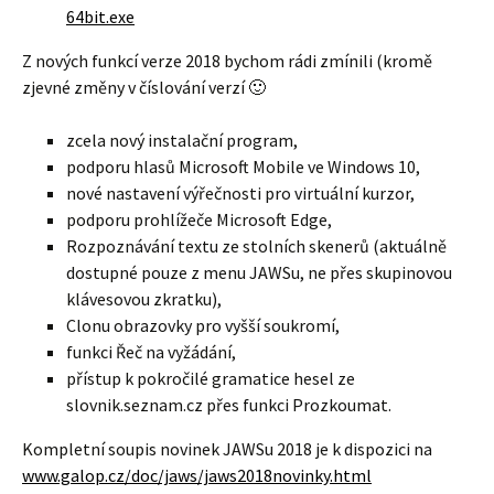
64bit.exe
Z nových funkcí verze 2018 bychom rádi zmínili (kromě
zjevné změny v číslování verzí 🙂
zcela nový instalační program,
podporu hlasů Microsoft Mobile ve Windows 10,
nové nastavení výřečnosti pro virtuální kurzor,
podporu prohlížeče Microsoft Edge,
Rozpoznávání textu ze stolních skenerů (aktuálně
dostupné pouze z menu JAWSu, ne přes skupinovou
klávesovou zkratku),
Clonu obrazovky pro vyšší soukromí,
funkci Řeč na vyžádání,
přístup k pokročilé gramatice hesel ze
slovnik.seznam.cz přes funkci Prozkoumat.
Kompletní soupis novinek JAWSu 2018 je k dispozici na
www.galop.cz/doc/jaws/jaws2018novinky.html