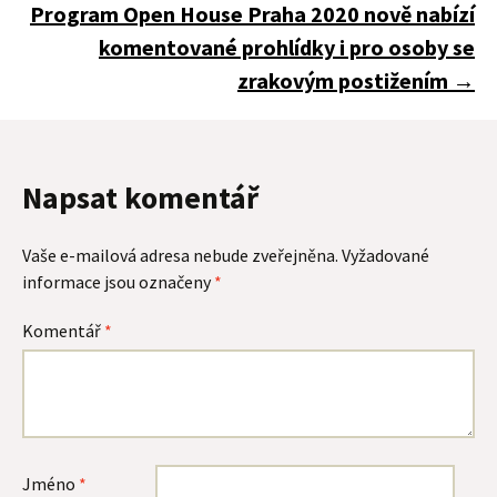
pro
Program Open House Praha 2020 nově nabízí
komentované prohlídky i pro osoby se
zrakovým postižením
→
příspěvky
Napsat komentář
Vaše e-mailová adresa nebude zveřejněna.
Vyžadované
informace jsou označeny
*
Komentář
*
Jméno
*