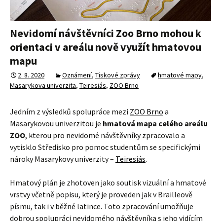
Nevidomí návštěvníci Zoo Brno mohou k
orientaci v areálu nově využít hmatovou
mapu
2. 8. 2020
Oznámení
,
Tiskové zprávy
hmatové mapy
,
Masarykova univerzita
,
Teiresiás
,
ZOO Brno
Jedním z výsledků spolupráce mezi
ZOO Brno
a
Masarykovou univerzitou je
hmatová mapa celého areálu
ZOO
, kterou pro nevidomé návštěvníky zpracovalo a
vytisklo Středisko pro pomoc studentům se specifickými
nároky Masarykovy univerzity –
Teiresiás
.
Hmatový plán je zhotoven jako soutisk vizuální a hmatové
vrstvy včetně popisu, který je proveden jak v Brailleově
písmu, tak i v běžné latince. Toto zpracování umožňuje
dobrou spolupráci nevidomého návštěvníka s jeho vidícím