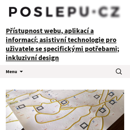
POSLEPU
Přístupnost webu, aplikací a
informací; asistivní technologie pro
uživatele se specifickými potřebami;
inkluzivní design
Přejít
Vyhledá
Menu
k
obsahu
webu