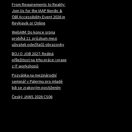
From Requirements to Reality:
Join Us for the IAAP Nordic &
ÖBÍ Accessibility Event 2026 in
Reykjavik or Online
WebAIM: Do konce srpna
probíhá 11. průzkum mezi
uživateli odečítačů obrazovky
BOJ O JOB 2027: Reálná
příležitost na trhu práce i praxe
z IT workshopů
Pozvánka na mezinárodní
seminář v Palermu pro mladé
lidi se zrakovým postižením
Český JAWS 2026 CS06