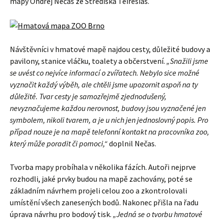
mapy Ondřej Nečas ze Střediska Teiresiás.
Návštěvníci v hmatové mapě najdou cesty, důležité budovy a
pavilony, stanice vláčku, toalety a občerstvení.
„Snažili jsme
se uvést co nejvíce informací o zvířatech. Nebylo sice možné
vyznačit každý výběh, ale chtěli jsme upozornit aspoň na ty
důležité. Tvar cesty je samozřejmě zjednodušený,
nevyznačujeme každou nerovnost, budovy jsou vyznačené jen
symbolem, nikoli tvarem, a je u nich jen jednoslovný popis. Pro
případ nouze je na mapě telefonní kontakt na pracovníka zoo,
který může poradit či pomoci,“
doplnil Nečas.
Tvorba mapy probíhala v několika fázích. Autoři nejprve
rozhodli, jaké prvky budou na mapě zachovány, poté se
základním návrhem projeli celou zoo a zkontrolovali
umístění všech zanesených bodů. Nakonec přišla na řadu
úprava návrhu pro bodový tisk.
„Jedná se o tvorbu hmatové