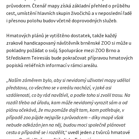
průvodcem. Čtenář mapy získá základní přehled o průběhu
cest, umístění hlavních skupin živočichů a v neposlední řadě
i přesnou polohu budov včetně doprovodných služeb.
Hmatových plánů je vytištěno dostatek, takže každý
zrakově handicapovaný návštěvník brněnské ZOO si může u
pokladny požádat o svůj. Spolupráce mezi ZOO Brno a
Střediskem Teiresiás bude pokračovat přípravou hmatových
popisků reliéfních informací v rámci areálu.
„Naším záměrem bylo, aby si nevidomý uživatel mapy udělal
představu, co všechno se v areálu nachází, v jaké asi
vzdálenosti, co by rád navštívil, a podle toho si zvolil trasu. Na
rozdíl třeba od úřadu, kam může nevidomý vyrazit sám a od
plánu očekává, že mu pomůže dojít tam, kam potřebuje, v
případě zoo půjde nejspíše s průvodcem – díky mapě však
nebude odkázán jen na něj, budou moci společně plánovat
cestu a případně se i rozdělit,“
uvedl jeden z tvůrců hmatové