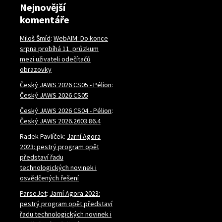
Nejnovější
komentáře
Miloš Šmíd
:
WebAIM: Do konce
srpna probíhá 11. průzkum
mezi uživateli odečítačů
obrazovky
Český JAWS 2026 CS05 - Pélion
:
Český JAWS 2026 CS05
Český JAWS 2026 CS04 - Pélion
:
Český JAWS 2026.2603.86.4
Radek Pavlíček
:
Jarní Agora
2023: pestrý program opět
představí řadu
technologických novinek i
osvědčených řešení
ParseJet
:
Jarní Agora 2023:
pestrý program opět představí
řadu technologických novinek i