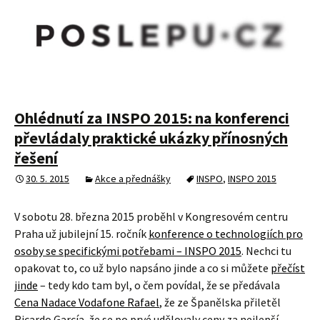
Ohlédnutí za INSPO 2015: na konferenci
převládaly praktické ukázky přínosných
řešení
30. 5. 2015
Akce a přednášky
INSPO
,
INSPO 2015
V sobotu 28. března 2015 proběhl v Kongresovém centru
Praha už jubilejní 15. ročník
konference o technologiích pro
osoby se specifickými potřebami – INSPO 2015
. Nechci tu
opakovat to, co už bylo napsáno jinde a co si můžete
přečíst
jinde
– tedy kdo tam byl, o čem povídal, že se předávala
Cena Nadace Vodafone Rafael
, že ze Španělska přiletěl
Ricardo García, že se po prvé udělovaly ceny za nejlepší