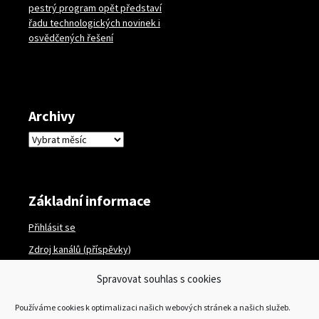
pestrý program opět představí
řadu technologických novinek i
osvědčených řešení
Archivy
Archivy
Základní informace
Přihlásit se
Zdroj kanálů (příspěvky)
Kanál komentářů
Spravovat souhlas s cookies
Česká lokalizace
Používáme cookies k optimalizaci našich webových stránek a našich služeb.