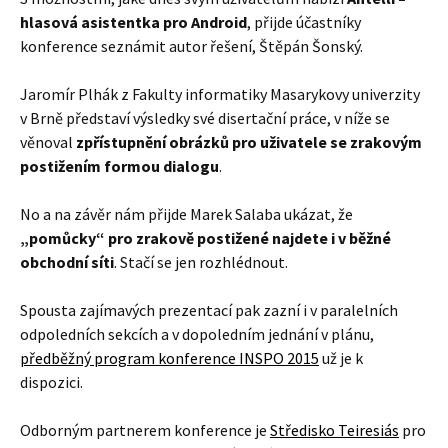
hlasová asistentka pro Android
, přijde účastníky
konference seznámit autor řešení, Štěpán Šonský.
Jaromír Plhák z Fakulty informatiky Masarykovy univerzity
v Brně představí výsledky své disertační práce, v níže se
věnoval
zpřístupnění obrázků pro uživatele se zrakovým
postižením formou dialogu
.
No a na závěr nám přijde Marek Salaba ukázat, že
„pomůcky“ pro zrakově postižené najdete i v běžné
obchodní síti
. Stačí se jen rozhlédnout.
Spousta zajímavých prezentací pak zazní i v paralelních
odpoledních sekcích a v dopoledním jednání v plánu,
předběžný program konference INSPO 2015
už je k
dispozici.
Odborným partnerem konference je
Středisko Teiresiás
pro