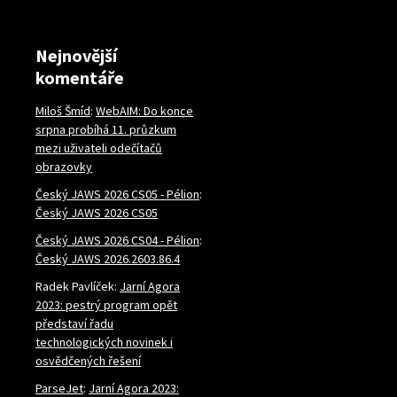
Nejnovější
komentáře
Miloš Šmíd
:
WebAIM: Do konce
srpna probíhá 11. průzkum
mezi uživateli odečítačů
obrazovky
Český JAWS 2026 CS05 - Pélion
:
Český JAWS 2026 CS05
Český JAWS 2026 CS04 - Pélion
:
Český JAWS 2026.2603.86.4
Radek Pavlíček
:
Jarní Agora
2023: pestrý program opět
představí řadu
technologických novinek i
osvědčených řešení
ParseJet
:
Jarní Agora 2023: