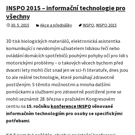
INSPO 2015 – informační technologie pro
všechny
30. 5. 2015
Akce a přednášky
INSPO
,
INSPO 2015
3D tisk biologických materiálů, elektronická asistentka
komunikující s nevidomým uživatelem lidskou řečí nebo
ovládání domácích spotřebičů pouhými pohyby očí pro lidi s
motorickými problémy – o takových věcech bychom před
dvaceti lety mohli číst snad jen ve sci-fi literatuře, dnes jsou
to ale reálné technologie, které pomáhají zdravotně
postiženým. S těmito možnostmi a mnoha dalšími
pomůckami a službami pro zdravotně postižené jsme se
mohli seznámit 28. března v pražském Kongresovém
centru na
15. ročníku
konference INSPO
věnované
informačním technologiím pro osoby se specifickými
potřebami
.
Když jsem byl požádán, abych si na letošní konferenci