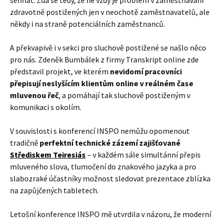
zdravotně postižených jen v neochotě zaměstnavatelů, ale
někdy i na straně potenciálních zaměstnanců.
A překvapivě i v sekci pro sluchově postižené se našlo něco
pro nás. Zdeněk Bumbálek z firmy Transkript online zde
představil projekt, ve kterém
nevidomí pracovníci
přepisují neslyšícím klientům online v reálném čase
mluvenou řeč
, a pomáhají tak sluchově postiženým v
komunikaci s okolím.
V souvislosti s konferencí INSPO nemůžu opomenout
tradičně
perfektní technické zázemí zajišťované
Střediskem Teiresiás
– v každém sále simultánní přepis
mluveného slova, tlumočení do znakového jazyka a pro
slabozraké účastníky možnost sledovat prezentace zblízka
na zapůjčených tabletech.
Letošní konference INSPO mě utvrdila v názoru, že moderní