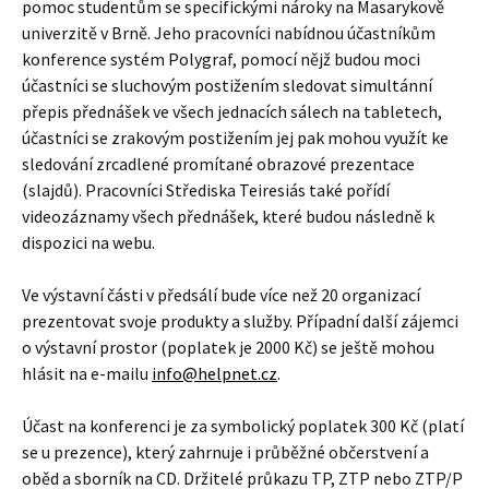
pomoc studentům se specifickými nároky na Masarykově
univerzitě v Brně. Jeho pracovníci nabídnou účastníkům
konference systém Polygraf, pomocí nějž budou moci
účastníci se sluchovým postižením sledovat simultánní
přepis přednášek ve všech jednacích sálech na tabletech,
účastníci se zrakovým postižením jej pak mohou využít ke
sledování zrcadlené promítané obrazové prezentace
(slajdů). Pracovníci Střediska Teiresiás také pořídí
videozáznamy všech přednášek, které budou následně k
dispozici na webu.
Ve výstavní části v předsálí bude více než 20 organizací
prezentovat svoje produkty a služby. Případní další zájemci
o výstavní prostor (poplatek je 2000 Kč) se ještě mohou
hlásit na e-mailu
info@helpnet.cz
.
Účast na konferenci je za symbolický poplatek 300 Kč (platí
se u prezence), který zahrnuje i průběžné občerstvení a
oběd a sborník na CD. Držitelé průkazu TP, ZTP nebo ZTP/P