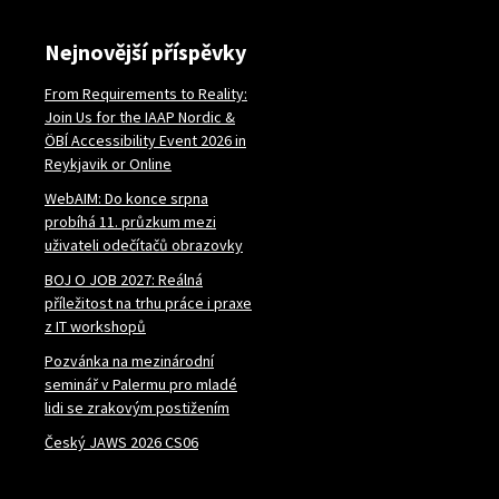
Nejnovější příspěvky
From Requirements to Reality:
Join Us for the IAAP Nordic &
ÖBÍ Accessibility Event 2026 in
Reykjavik or Online
WebAIM: Do konce srpna
probíhá 11. průzkum mezi
uživateli odečítačů obrazovky
BOJ O JOB 2027: Reálná
příležitost na trhu práce i praxe
z IT workshopů
Pozvánka na mezinárodní
seminář v Palermu pro mladé
lidi se zrakovým postižením
Český JAWS 2026 CS06