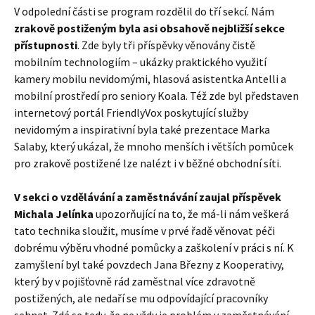
V odpolední části se program rozdělil do tří sekcí. Nám
zrakově postiženým byla asi obsahově nejbližší sekce
přístupnosti
. Zde byly tři příspěvky věnovány čistě
mobilním technologiím – ukázky praktického využití
kamery mobilu nevidomými, hlasová asistentka Antelli a
mobilní prostředí pro seniory Koala. Též zde byl představen
internetový portál FriendlyVox poskytující služby
nevidomým a inspirativní byla také prezentace Marka
Salaby, který ukázal, že mnoho menších i větších pomůcek
pro zrakově postižené lze nalézt i v běžné obchodní síti.
V sekci o vzdělávání a zaměstnávání zaujal příspěvek
Michala Jelínka
upozorňující na to, že má-li nám veškerá
tato technika sloužit, musíme v prvé řadě věnovat péči
dobrému výběru vhodné pomůcky a zaškolení v práci s ní. K
zamyšlení byl také povzdech Jana Březny z Kooperativy,
který by v pojišťovně rád zaměstnal více zdravotně
postižených, ale nedaří se mu odpovídající pracovníky
sehnat. Zdá se tedy, že ne vždy je problém v zaměstnávání