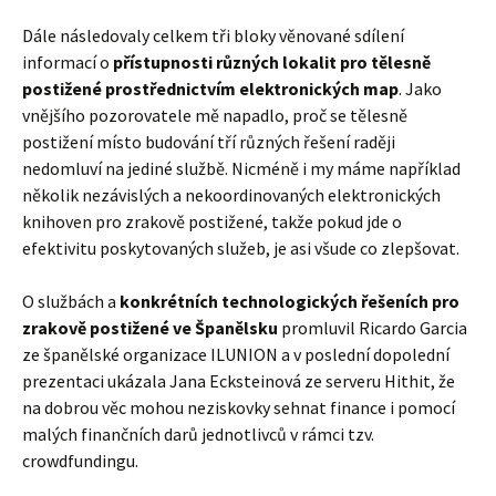
Dále následovaly celkem tři bloky věnované sdílení
informací o
přístupnosti různých lokalit pro tělesně
postižené prostřednictvím elektronických map
. Jako
vnějšího pozorovatele mě napadlo, proč se tělesně
postižení místo budování tří různých řešení raději
nedomluví na jediné službě. Nicméně i my máme například
několik nezávislých a nekoordinovaných elektronických
knihoven pro zrakově postižené, takže pokud jde o
efektivitu poskytovaných služeb, je asi všude co zlepšovat.
O službách a
konkrétních technologických řešeních pro
zrakově postižené ve Španělsku
promluvil Ricardo Garcia
ze španělské organizace ILUNION a v poslední dopolední
prezentaci ukázala Jana Ecksteinová ze serveru Hithit, že
na dobrou věc mohou neziskovky sehnat finance i pomocí
malých finančních darů jednotlivců v rámci tzv.
crowdfundingu.