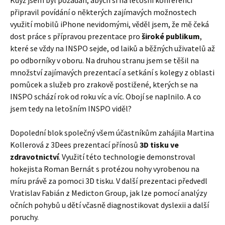
připravil povídání o některých zajímavých možnostech
využití mobilů iPhone nevidomými, věděl jsem, že mě čeká
dost práce s přípravou prezentace pro
široké publikum
,
které se vždy na INSPO sejde, od laiků a běžných uživatelů až
po odborníky v oboru. Na druhou stranu jsem se těšil na
množství zajímavých prezentací a setkání s kolegy z oblasti
pomůcek a služeb pro zrakově postižené, kterých se na
INSPO schází rok od roku víc a víc. Obojí se naplnilo. A co
jsem tedy na letošním INSPO viděl?
Dopolední blok společný všem účastníkům zahájila Martina
Kollerová z 3Dees prezentací přínosů
3D tisku ve
zdravotnictví
. Využití této technologie demonstroval
hokejista Roman Bernát s protézou nohy vyrobenou na
míru právě za pomoci 3D tisku. V další prezentaci předvedl
Vratislav Fabián z Medicton Group, jak lze pomocí analýzy
očních pohybů u dětí včasně diagnostikovat dyslexii a další
poruchy.