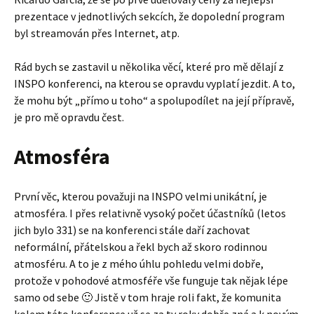
prezentace v jednotlivých sekcích, že dopolední program
byl streamován přes Internet, atp.
Rád bych se zastavil u několika věcí, které pro mě dělají z
INSPO konferenci, na kterou se opravdu vyplatí jezdit. A to,
že mohu být „přímo u toho“ a spolupodílet na její přípravě,
je pro mě opravdu čest.
Atmosféra
První věc, kterou považuji na INSPO velmi unikátní, je
atmosféra. I přes relativně vysoký počet účastníků (letos
jich bylo 331) se na konferenci stále daří zachovat
neformální, přátelskou a řekl bych až skoro rodinnou
atmosféru. A to je z mého úhlu pohledu velmi dobře,
protože v pohodové atmosféře vše funguje tak nějak lépe
samo od sebe 🙂 Jistě v tom hraje roli fakt, že komunita
kolem této konference už se za ty roky dobře zná a k novým