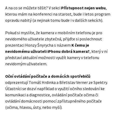
A na co se můžete těšit? V sekci
Přístupnost nejen webu
,
kterou mám na konferenci na starost, bude i letos program
opravdu nabitý (a nejinak tomu bude i v dalších sekcích).
Pokud si myslíte, že kamera v mobilním telefonu je pro
nevidomého uživatele zbytečná, přijďte si poslechnout
prezentaci Honzy Šnyrycha s názvem
K čemu je
nevidomému uživateli iPhonu dobrá kamera?
, který v ní
představí aktuální možnosti využít kamery v telefonu
nevidomým uživatelem.
Oční ovládání počítače a domácích spotřebičů
odprezentují Tomáš Hrdinka a Břetislav Verner ze Spektry.
Účastníci se dozví například o využití očního sledování ke
komunikaci a diagnostice, ovládání počítače očima či
ovládání domácnosti pomocí zpřístupněného počítače
(očima, hlavou, ústy, nebo myší).