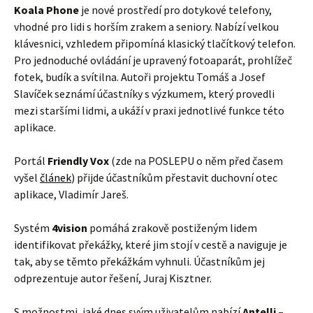
Koala Phone
je nové prostředí pro dotykové telefony,
vhodné pro lidi s horším zrakem a seniory. Nabízí velkou
klávesnici, vzhledem připomíná klasický tlačítkový telefon.
Pro jednoduché ovládání je upravený fotoaparát, prohlížeč
fotek, budík a svítilna. Autoři projektu Tomáš a Josef
Slavíček seznámí účastníky s výzkumem, který provedli
mezi staršími lidmi, a ukáží v praxi jednotlivé funkce této
aplikace.
Portál
Friendly Vox
(zde na POSLEPU o něm před časem
vyšel
článek
) přijde účastníkům přestavit duchovní otec
aplikace, Vladimír Jareš.
Systém
4vision
pomáhá zrakově postiženým lidem
identifikovat překážky, které jim stojí v cestě a naviguje je
tak, aby se těmto překážkám vyhnuli. Účastníkům jej
odprezentuje autor řešení, Juraj Kisztner.
S možnostmi, jaké dnes svým uživatelům nabízí
Antelli –