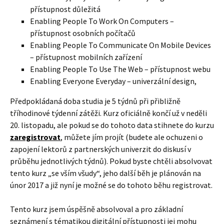
přístupnost důležitá
Enabling People To Work On Computers –
přístupnost osobních počítačů
Enabling People To Communicate On Mobile Devices
– přístupnost mobilních zařízení
Enabling People To Use The Web – přístupnost webu
Enabling Everyone Everyday – univerzální design,
Předpokládaná doba studia je 5 týdnů při přibližně
tříhodinové týdenní zátěži. Kurz oficiálně končí už v neděli
20. listopadu, ale pokud se do tohoto data stihnete do kurzu
zaregistrovat
, můžete jím projít (budete ale ochuzeni o
zapojení lektorů z partnerských univerzit do diskusí v
průběhu jednotlivých týdnů). Pokud byste chtěli absolvovat
tento kurz „se vším všudy“, jeho další běh je plánován na
únor 2017 a již nyní je možné se do tohoto běhu registrovat.
Tento kurz jsem úspěšně absolvoval a pro základní
seznámení s tématikou digitální přístupnosti jej mohu