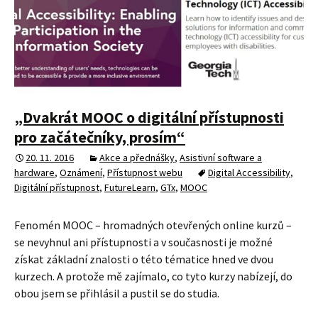
„Dvakrát MOOC o digitální přístupnosti
pro začátečníky, prosím“
20. 11. 2016
Akce a přednášky
,
Asistivní software a
hardware
,
Oznámení
,
Přístupnost webu
Digital Accessibility
,
Digitální přístupnost
,
FutureLearn
,
GTx
,
MOOC
Fenomén MOOC – hromadných otevřených online kurzů –
se nevyhnul ani přístupnosti a v současnosti je možné
získat základní znalosti o této tématice hned ve dvou
kurzech. A protože mě zajímalo, co tyto kurzy nabízejí, do
obou jsem se přihlásil a pustil se do studia.