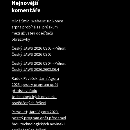
Nejnovější
komentáře
Miloš Šmíd
:
WebAIM: Do konce
srpna probíhá 11. průzkum
mezi uživateli odečítačů
obrazovky
Český JAWS 2026 CS05 - Pélion
:
Český JAWS 2026 CS05
Český JAWS 2026 CS04 - Pélion
:
Český JAWS 2026.2603.86.4
Radek Pavlíček
:
Jarní Agora
2023: pestrý program opět
představí řadu
technologických novinek i
osvědčených řešení
ParseJet
:
Jarní Agora 2023:
pestrý program opět představí
řadu technologických novinek i