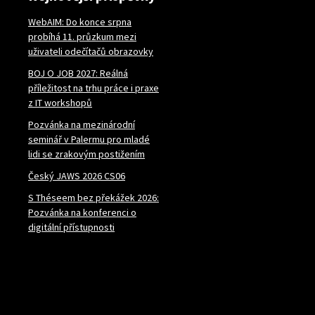
WebAIM: Do konce srpna
probíhá 11. průzkum mezi
uživateli odečítačů obrazovky
BOJ O JOB 2027: Reálná
příležitost na trhu práce i praxe
z IT workshopů
Pozvánka na mezinárodní
seminář v Palermu pro mladé
lidi se zrakovým postižením
Český JAWS 2026 CS06
S Théseem bez překážek 2026:
Pozvánka na konferenci o
digitální přístupnosti