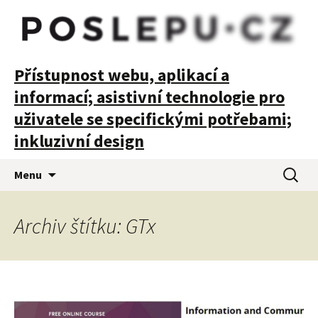
POSLEPU
Přístupnost webu, aplikací a
informací; asistivní technologie pro
uživatele se specifickými potřebami;
inkluzivní design
Přejít
Vyhledá
Menu
k
obsahu
webu
Archiv štítku: GTx