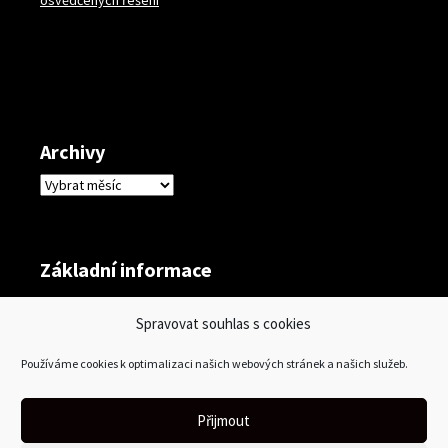
osvědčených řešení
Archivy
Archivy
Základní informace
Přihlásit se
Spravovat souhlas s cookies
Zdroj kanálů (příspěvky)
Používáme cookies k optimalizaci našich webových stránek a našich služeb.
Kanál komentářů
Česká lokalizace
Přijmout