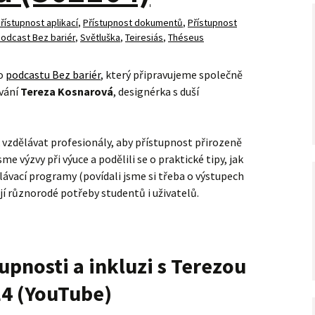
řístupnost aplikací
,
Přístupnost dokumentů
,
Přístupnost
odcast Bez bariér
,
Světluška
,
Teiresiás
,
Théseus
ho
podcastu Bez bariér
, který připravujeme společně
zvání
Tereza Kosnarová
, designérka s duší
k vzdělávat profesionály, aby přístupnost přirozeně
sme výzvy při výuce a podělili se o praktické tipy, jak
ělávací programy (povídali jsme si třeba o výstupech
jí různorodé potřeby studentů i uživatelů.
upnosti a inkluzi s Terezou
E4 (YouTube)