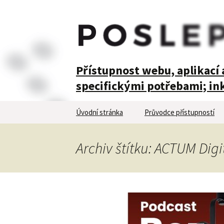
POSLEPU
Přístupnost webu, aplikací a
specifickými potřebami; ink
Přejít
Úvodní stránka
Průvodce přístupností
k
obsahu
webu
Archiv štítku: ACTUM Digi