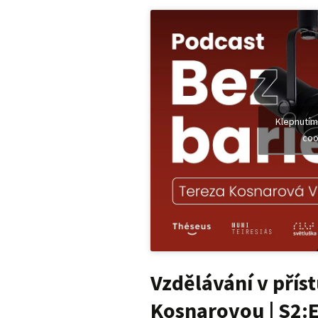
Klepnutím
coo
Vzdělávání v příst
Kosnarovou | S2:E