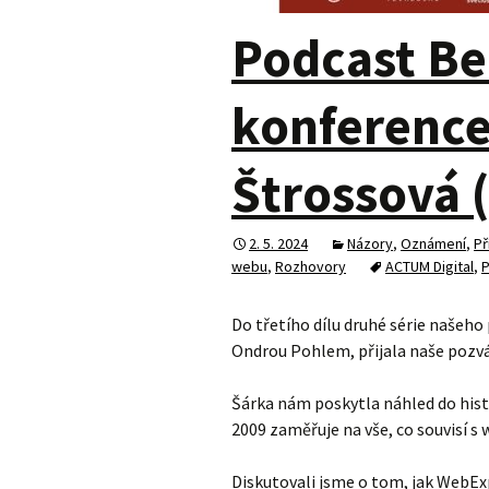
Podcast Be
konferenc
Štrossová 
2. 5. 2024
Názory
,
Oznámení
,
Př
webu
,
Rozhovory
ACTUM Digital
,
P
Do třetího dílu druhé série našeho
Ondrou Pohlem, přijala naše pozv
Šárka nám poskytla náhled do histo
2009 zaměřuje na vše, co souvisí 
Diskutovali jsme o tom, jak WebEx