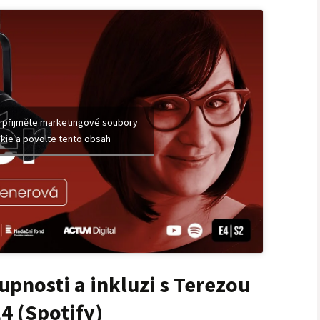
 přijměte marketingové soubory
kie a povolte tento obsah
upnosti a inkluzi s Terezou
4 (Spotify)