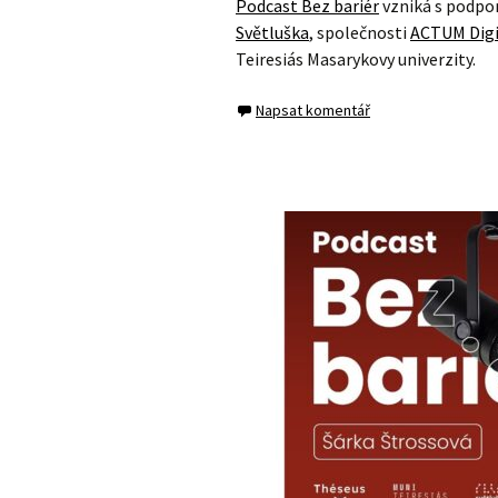
Podcast Bez bariér
vzniká s podpo
Světluška
, společnosti
ACTUM Digi
Teiresiás Masarykovy univerzity.
Napsat komentář