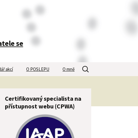
atele se
Vyhledávání
ář akcí
O POSLEPU
O mně
Certifikovaný specialista na
přístupnost webu (CPWA)