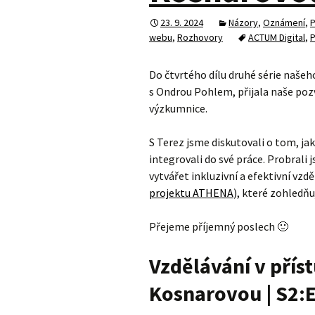
23. 9. 2024
Názory
,
Oznámení
,
P
webu
,
Rozhovory
ACTUM Digital
,
P
Do čtvrtého dílu druhé série naše
s Ondrou Pohlem, přijala naše po
výzkumnice.
S Terez jsme diskutovali o tom, ja
integrovali do své práce. Probrali j
vytvářet inkluzivní a efektivní vzd
projektu ATHENA
), které zohledňu
Přejeme příjemný poslech 🙂
Vzdělávání v příst
Kosnarovou | S2: