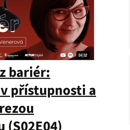
z bariér:
v přístupnosti a
erezou
u (S02E04)