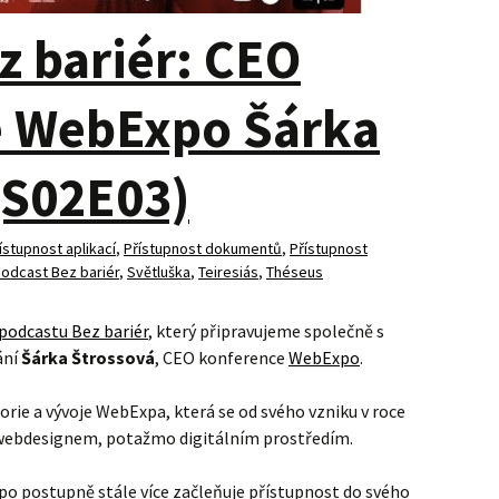
z bariér: CEO
e WebExpo Šárka
(S02E03)
ístupnost aplikací
,
Přístupnost dokumentů
,
Přístupnost
odcast Bez bariér
,
Světluška
,
Teiresiás
,
Théseus
podcastu Bez bariér
, který připravujeme společně s
ání
Šárka Štrossová
, CEO konference
WebExpo
.
rie a vývoje WebExpa, která se od svého vzniku v roce
s webdesignem, potažmo digitálním prostředím.
po postupně stále více začleňuje přístupnost do svého