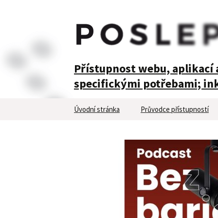
POSLEPU
Přístupnost webu, aplikací a
specifickými potřebami; ink
Přejít
Úvodní stránka
Průvodce přístupností
k
obsahu
webu