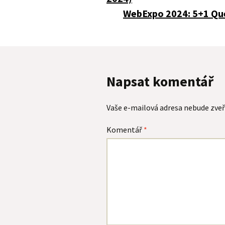
pro
WebExpo 2024: 5+1 Que
příspěvky
Napsat komentář
Vaše e-mailová adresa nebude zveř
Komentář
*