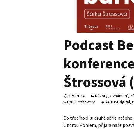
Podcast Be
konferenc
Štrossová 
2. 5. 2024
Názory
,
Oznámení
,
Př
webu
,
Rozhovory
ACTUM Digital
,
P
Do třetího dílu druhé série našeho
Ondrou Pohlem, přijala naše pozv