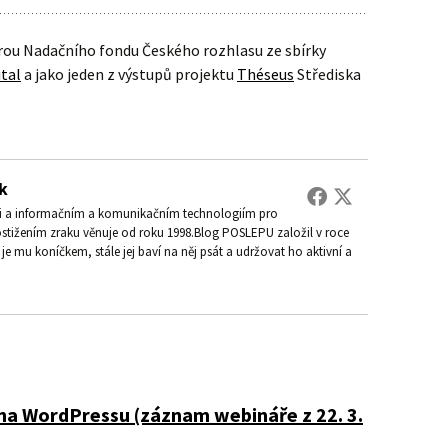
rou Nadačního fondu Českého rozhlasu ze sbírky
tal
a jako jeden z výstupů projektu
Théseus
Střediska
k
ti a informačním a komunikačním technologiím pro
ostižením zraku věnuje od roku 1998.Blog POSLEPU založil v roce
je mu koníčkem, stále jej baví na něj psát a udržovat ho aktivní a
na WordPressu (záznam webináře z 22. 3.