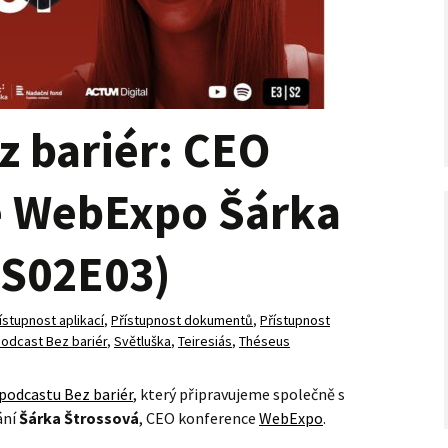
z bariér: CEO
e WebExpo Šárka
(S02E03)
ístupnost aplikací
,
Přístupnost dokumentů
,
Přístupnost
odcast Bez bariér
,
Světluška
,
Teiresiás
,
Théseus
podcastu Bez bariér
, který připravujeme společně s
ání
Šárka Štrossová
, CEO konference
WebExpo
.