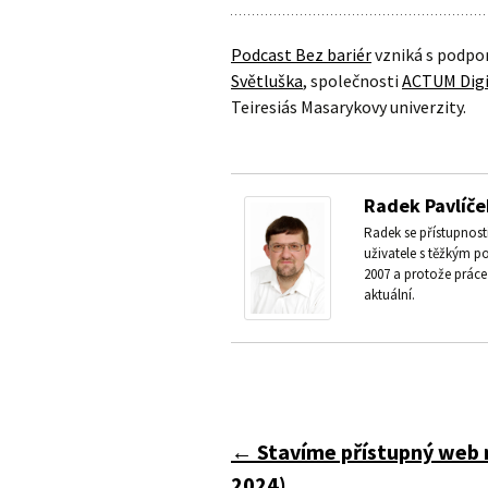
Podcast Bez bariér
vzniká s podpo
Světluška
, společnosti
ACTUM Digi
Teiresiás Masarykovy univerzity.
Radek Pavlíče
Radek se přístupnos
uživatele s těžkým p
2007 a protože práce 
aktuální.
Navigace
←
Stavíme přístupný web 
2024)