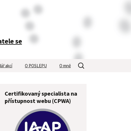
atele se
Vyhledávání
ář akcí
O POSLEPU
O mně
Certifikovaný specialista na
přístupnost webu (CPWA)