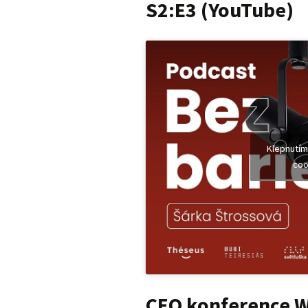
S2:E3 (YouTube)
Klepnutím
coo
CEO konference W