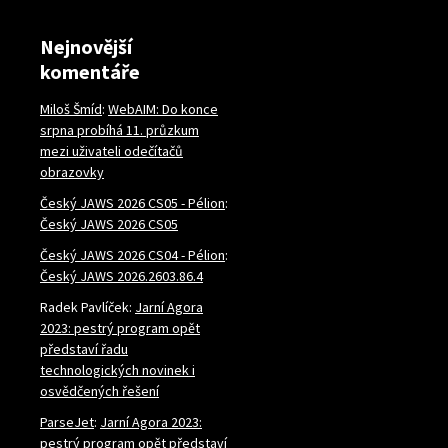
Nejnovější
komentáře
Miloš Šmíd
:
WebAIM: Do konce
srpna probíhá 11. průzkum
mezi uživateli odečítačů
obrazovky
Český JAWS 2026 CS05 - Pélion
:
Český JAWS 2026 CS05
Český JAWS 2026 CS04 - Pélion
:
Český JAWS 2026.2603.86.4
Radek Pavlíček
:
Jarní Agora
2023: pestrý program opět
představí řadu
technologických novinek i
osvědčených řešení
ParseJet
:
Jarní Agora 2023:
pestrý program opět představí