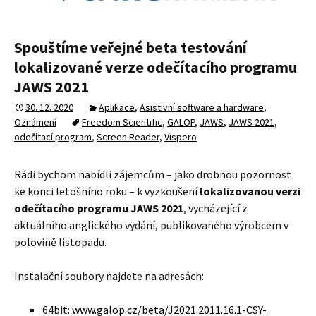
Spouštíme veřejné beta testování
lokalizované verze odečítacího programu
JAWS 2021
30. 12. 2020
Aplikace
,
Asistivní software a hardware
,
Oznámení
Freedom Scientific
,
GALOP
,
JAWS
,
JAWS 2021
,
odečítací program
,
Screen Reader
,
Vispero
Rádi bychom nabídli zájemcům – jako drobnou pozornost
ke konci letošního roku – k vyzkoušení
lokalizovanou verzi
odečítacího programu JAWS 2021
, vycházející z
aktuálního anglického vydání, publikovaného výrobcem v
polovině listopadu.
Instalační soubory najdete na adresách:
64bit:
www.galop.cz/beta/J2021.2011.16.1-CSY-