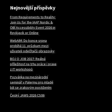
Nejnovější příspěvky
From Requirements to Reality:
Join Us for the IAAP Nordic &
ÖBÍ Accessibility Event 2026 in
Reykjavik or Online
WebAIM: Do konce srpna
probíhá 11. průzkum mezi
uživateli odečítačů obrazovky
BOJ O JOB 2027: Reálná
příležitost na trhu práce i praxe
z IT workshopů
Pozvánka na mezinárodní
seminář v Palermu pro mladé
lidi se zrakovým postižením
Český JAWS 2026 CS06