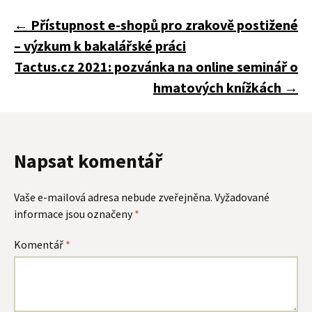
Navigace
←
Přístupnost e-shopů pro zrakově postižené
– výzkum k bakalářské práci
pro
Tactus.cz 2021: pozvánka na online seminář o
hmatových knížkách
→
příspěvky
Napsat komentář
Vaše e-mailová adresa nebude zveřejněna.
Vyžadované
informace jsou označeny
*
Komentář
*