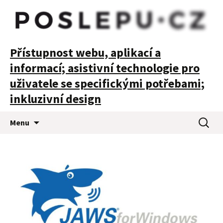
POSLEPU
Přístupnost webu, aplikací a
informací; asistivní technologie pro
uživatele se specifickými potřebami;
inkluzivní design
Přejít
Vyhledá
Menu
k
obsahu
webu