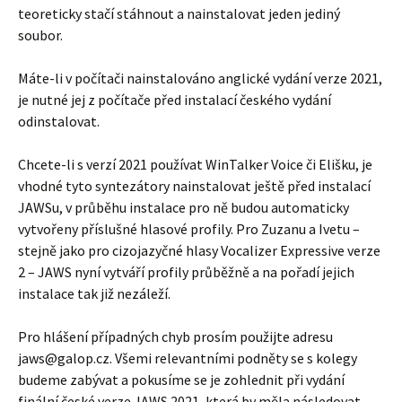
teoreticky stačí stáhnout a nainstalovat jeden jediný
soubor.
Máte-li v počítači nainstalováno anglické vydání verze 2021,
je nutné jej z počítače před instalací českého vydání
odinstalovat.
Chcete-li s verzí 2021 používat WinTalker Voice či Elišku, je
vhodné tyto syntezátory nainstalovat ještě před instalací
JAWSu, v průběhu instalace pro ně budou automaticky
vytvořeny příslušné hlasové profily. Pro Zuzanu a Ivetu –
stejně jako pro cizojazyčné hlasy Vocalizer Expressive verze
2 – JAWS nyní vytváří profily průběžně a na pořadí jejich
instalace tak již nezáleží.
Pro hlášení případných chyb prosím použijte adresu
jaws@galop.cz. Všemi relevantními podněty se s kolegy
budeme zabývat a pokusíme se je zohlednit při vydání
finální české verze JAWS 2021, která by měla následovat