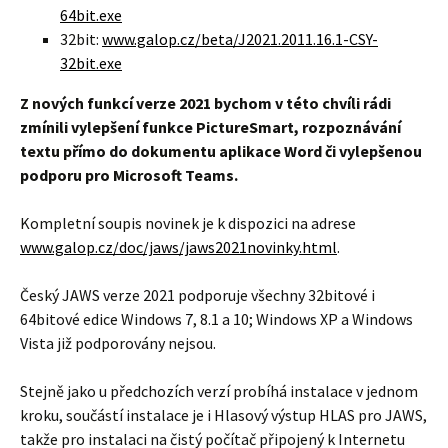
64bit.exe
32bit:
www.galop.cz/beta/J2021.2011.16.1-CSY-
32bit.exe
Z nových funkcí verze 2021 bychom v této chvíli rádi
zmínili vylepšení funkce PictureSmart, rozpoznávání
textu přímo do dokumentu aplikace Word či vylepšenou
podporu pro Microsoft Teams.
Kompletní soupis novinek je k dispozici na adrese
www.galop.cz/doc/jaws/jaws2021novinky.html
.
Český JAWS verze 2021 podporuje všechny 32bitové i
64bitové edice Windows 7, 8.1 a 10; Windows XP a Windows
Vista již podporovány nejsou.
Stejně jako u předchozích verzí probíhá instalace v jednom
kroku, součástí instalace je i Hlasový výstup HLAS pro JAWS,
takže pro instalaci na čistý počítač připojený k Internetu