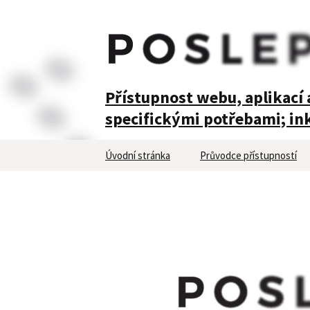
POSLEPU
Přístupnost webu, aplikací a
specifickými potřebami; ink
Přejít
Úvodní stránka
Průvodce přístupností
k
obsahu
webu