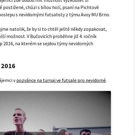
Zájemci zde budou mít možnost vyzkoušet si
ostižené, chůzi s bílou holí, psaní na Pichtově
 poslepu s nevidomými futsalisty z týmu Avoy MU Brno.
me natolik, že by si to chtěl ještě někdy zopakovat,
lší možnost. V Bučovicích proběhne již 4. ročník
up 2016, na kterém se sejdou týmy nevidomých
 2016
zájemci v
pozvánce na turnaj ve futsale pro nevidomé
.