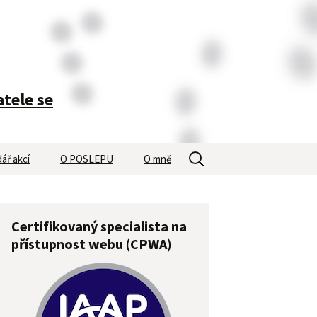
atele se
Vyhledávání
ář akcí
O POSLEPU
O mně
Certifikovaný specialista na
přístupnost webu (CPWA)