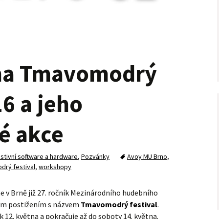
na Tmavomodrý
16 a jeho
é akce
istivní software a hardware
,
Pozvánky
Avoy MU Brno
,
rý festival
,
workshopy
 v Brně již 27. ročník Mezinárodního hudebního
ovým postižením s názvem
Tmavomodrý festival
.
k 12. května a pokračuje až do soboty 14. května.