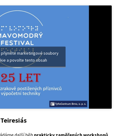
 přijměte marketingové soubory
kie a povolte tento obsah
Teiresiás
řádáme další běh
prakticky zaměřených workshopů