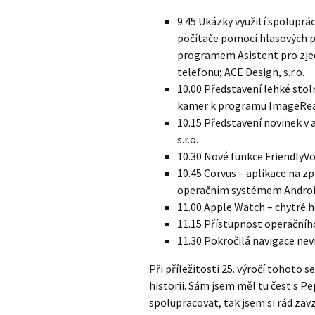
9.45 Ukázky využití spoluprá
počítače pomocí hlasových př
programem Asistent pro zje
telefonu; ACE Design, s.r.o.
10.00 Představení lehké sto
kamer k programu ImageReade
10.15 Představení novinek v
s.r.o.
10.30 Nové funkce FriendlyVox
10.45 Corvus – aplikace na z
operačním systémem Android
11.00 Apple Watch – chytré h
11.15 Přístupnost operačníh
11.30 Pokročilá navigace ne
Při příležitosti 25. výročí tohoto 
historii. Sám jsem měl tu čest s P
spolupracovat, tak jsem si rád za