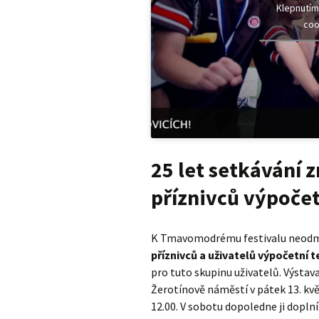
Klepnutím
coo
25 let setkávání 
příznivců výpočet
K Tmavomodrému festivalu neodmy
příznivců a uživatelů výpočetní 
pro tuto skupinu uživatelů. Výstav
Žerotínově náměstí v pátek 13. květ
12.00. V sobotu dopoledne ji dopln