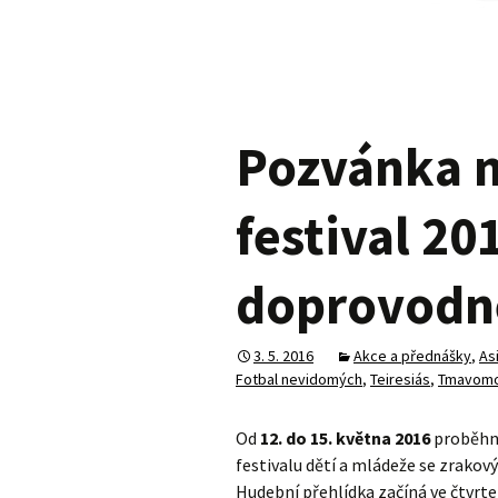
Pozvánka 
festival 20
doprovodn
3. 5. 2016
Akce a přednášky
,
As
Fotbal nevidomých
,
Teiresiás
,
Tmavomod
Od
12. do 15. května 2016
proběhne
festivalu dětí a mládeže se zrak
Hudební přehlídka začíná ve čtvrte