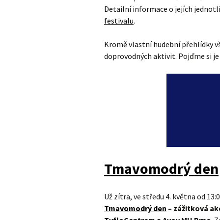
Detailní informace o jejích jednot
festivalu
.
Kromě vlastní hudební přehlídky v
doprovodných aktivit. Pojďme si je
Tmavomodrý den
Už zítra, ve středu 4. května od 1
Tmavomodrý den
– zážitková ak