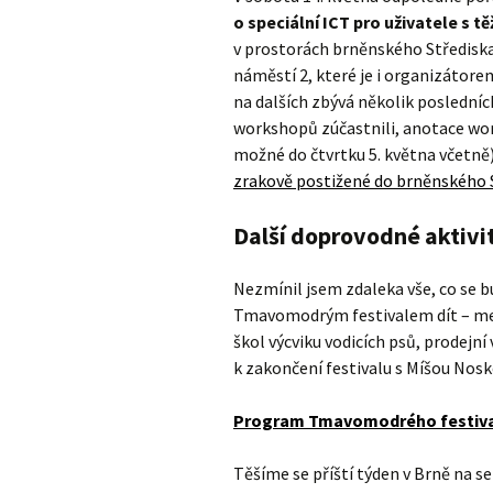
o speciální ICT pro uživatele s 
v prostorách brněnského Středisk
náměstí 2, které je i organizátore
na dalších zbývá několik posledníc
workshopů zúčastnili, anotace wor
možné do čtvrtku 5. května včetně
zrakově postižené do brněnského S
Další doprovodné aktivi
Nezmínil jsem zdaleka vše, co se b
Tmavomodrým festivalem dít – mez
škol výcviku vodicích psů, prodejní
k zakončení festivalu s Míšou Nos
Program Tmavomodrého festiv
Těšíme se příští týden v Brně na se