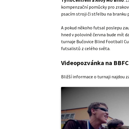
TyfloCentrem a Avoy MU Brno
. 
kompenzační pomůcky pro zrakově p
psacím stroji či střelbu na branku
A pokud někoho futsal poslepu zauj
hned v polovině června bude mít da
turnaje Bučovice Blind Football C
futsalistů z celého světa.
Videopozvánka na BBFC
Bližší informace o turnaji najdou 