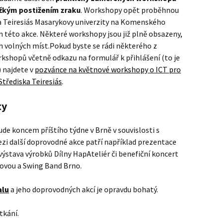
těžkým postižením zraku
. Workshopy opět proběhnou
a Teiresiás Masarykovy univerzity na Komenského
m této akce. Některé workshopy jsou již plně obsazeny,
h volných míst.Pokud byste se rádi některého z
kshopů včetně odkazu na formulář k přihlášení (to je
) najdete v
pozvánce na květnové workshopy o ICT pro
třediska Teiresiás
.
ty
ude koncem příštího týdne v Brně v souvislosti s
i další doprovodné akce patří například prezentace
 výstava výrobků Dílny HapAteliér či benefiční koncert
kovou a Swing Band Brno.
alu
a jeho doprovodných akcí je opravdu bohatý.
tkání.