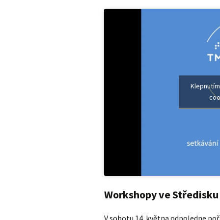
Klepnutím
coo
Workshopy ve Středisku 
V sobotu 14. května odpoledne po