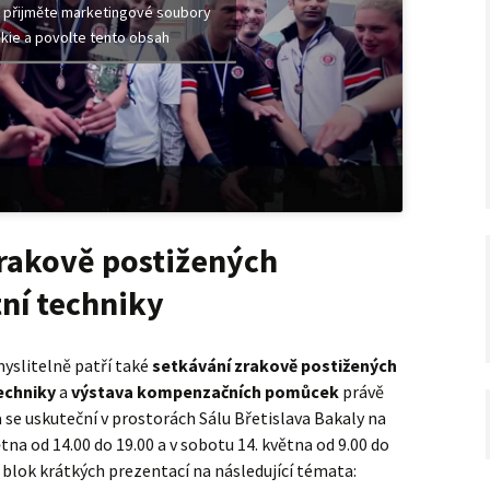
 přijměte marketingové soubory
kie a povolte tento obsah
zrakově postižených
ní techniky
slitelně patří také
setkávání zrakově postižených
techniky
a
výstava kompenzačních pomůcek
právě
a se uskuteční v prostorách Sálu Břetislava Bakaly na
na od 14.00 do 19.00 a v sobotu 14. května od 9.00 do
í blok krátkých prezentací na následující témata: