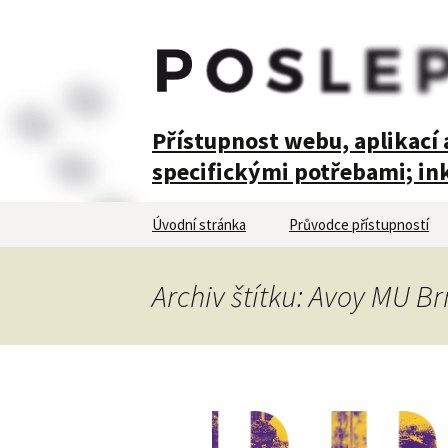
POSLEPU
Přístupnost webu, aplikací a
specifickými potřebami; ink
Přejít
Úvodní stránka
Průvodce přístupností
k
obsahu
webu
Archiv štítku: Avoy MU B