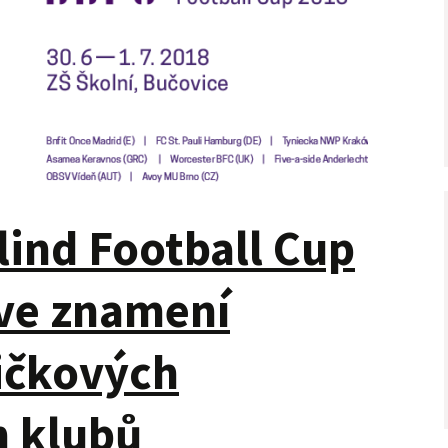
lind Football Cup
ve znamení
ičkových
h klubů