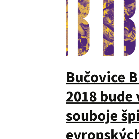
Bučovice B
2018 bude 
souboje šp
evropskýc