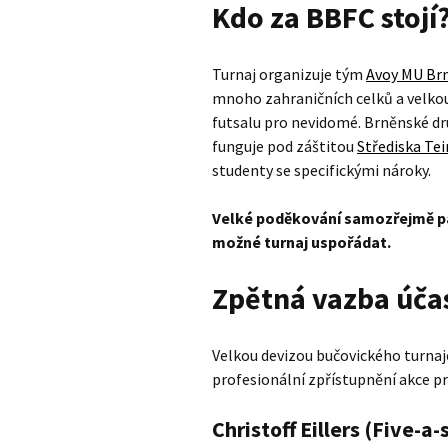
Kdo za BBFC stojí
Turnaj organizuje tým
Avoy MU Br
mnoho zahraničních celků a velkou
futsalu pro nevidomé. Brněnské dru
funguje pod záštitou
Střediska Tei
studenty se specifickými nároky.
Velké poděkování samozřejmě pat
možné turnaj uspořádat.
Zpětná vazba úča
Velkou devizou bučovického turnaje 
profesionální zpřístupnění akce p
Christoff Eillers (Five-a