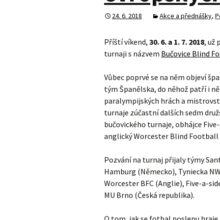
24. 6. 2018
Akce a přednášky
,
P
Příští víkend,
30. 6. a 1. 7. 2018
, už
turnaji s názvem
Bučovice Blind F
Vůbec poprvé se na něm objeví šp
tým Španělska, do něhož patří i ně
paralympijských hrách a mistrovst
turnaje zúčastní dalších sedm družs
bučovického turnaje, obhájce Five-a
anglický Worcester Blind Football 
Pozvání na turnaj přijaly týmy San
Hamburg (Německo), Tyniecka NWP
Worcester BFC (Anglie), Five-a-sid
MU Brno (Česká republika).
O tom, jak se fotbal poslepu hraje