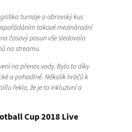
ogistika turnaje a obrovský kus
a uspořádáním takové mezinárodní
 na časový posun vše sledovalo
ů na streamu.
ení na přenos vody. Bylo to díky
cké a pohodlné. Několik hráčů k
llu řeklo, že je to inkluzivní a
otball Cup 2018 Live