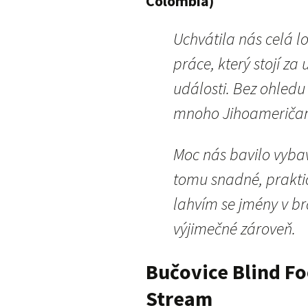
Colombia)
Uchvátila nás celá l
práce, který stojí z
události. Bez ohledu
mnoho Jihoameričan
Moc nás bavilo vybav
tomu snadné, prakti
lahvím se jmény v brai
výjimečné zároveň.
Bučovice Blind Fo
Stream