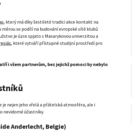
?
no
, který má díky šestileté tradici akce kontakt na
 měrou se podílí na budování evropské sítě klubů
žstvo je úzce spjato s Masarykovou univerzitou a
resiás
, které vytváří přístupné studijní prostředí pro
ří i všem partnerům, bez jejichž pomoci by nebylo
stníků
je nejen jeho vřelá a přátelská atmosféra, ale i
ro nevidomé účastníky.
-side Anderlecht, Belgie)