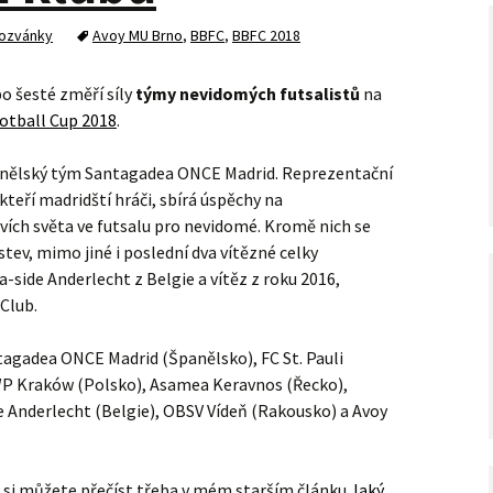
ozvánky
Avoy MU Brno
,
BBFC
,
BBFC 2018
 po šesté změří síly
týmy nevidomých futsalistů
na
ootball Cup 2018
.
anělský tým Santagadea ONCE Madrid. Reprezentační
kteří madridští hráči, sbírá úspěchy na
vích světa ve futsalu pro nevidomé. Kromě nich se
tev, mimo jiné i poslední dva vítězné celky
-side Anderlecht z Belgie a vítěz z roku 2016,
Club.
tagadea ONCE Madrid (Španělsko), FC St. Pauli
 Kraków (Polsko), Asamea Keravnos (Řecko),
e Anderlecht (Belgie), OBSV Vídeň (Rakousko) a Avoy
, si můžete přečíst třeba v mém starším článku
Jaký