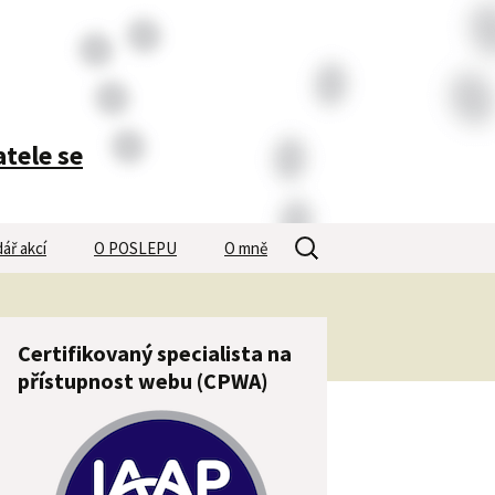
atele se
Vyhledávání
ář akcí
O POSLEPU
O mně
Certifikovaný specialista na
přístupnost webu (CPWA)