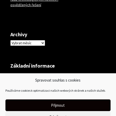
osvědčených řešení
Archivy
Archivy
Základní informace
Přihlásit se
Spravovat souhlas s cookies
Zdroj kanálů (příspěvky)
Používáme cookies k optimalizaci našich webových stránek a našich služeb.
Kanál komentářů
Česká lokalizace
Přijmout