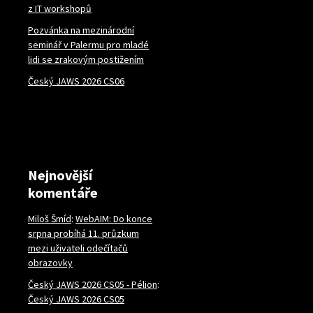
z IT workshopů
Pozvánka na mezinárodní
seminář v Palermu pro mladé
lidi se zrakovým postižením
Český JAWS 2026 CS06
Nejnovější
komentáře
Miloš Šmíd
:
WebAIM: Do konce
srpna probíhá 11. průzkum
mezi uživateli odečítačů
obrazovky
Český JAWS 2026 CS05 - Pélion
:
Český JAWS 2026 CS05