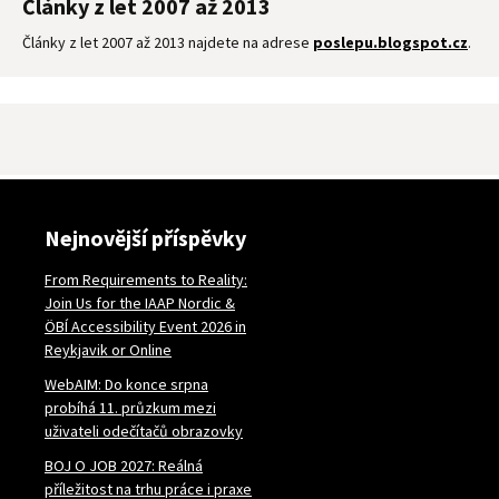
Články z let 2007 až 2013
Články z let 2007 až 2013 najdete na adrese
poslepu.blogspot.cz
.
Nejnovější příspěvky
From Requirements to Reality:
Join Us for the IAAP Nordic &
ÖBÍ Accessibility Event 2026 in
Reykjavik or Online
WebAIM: Do konce srpna
probíhá 11. průzkum mezi
uživateli odečítačů obrazovky
BOJ O JOB 2027: Reálná
příležitost na trhu práce i praxe