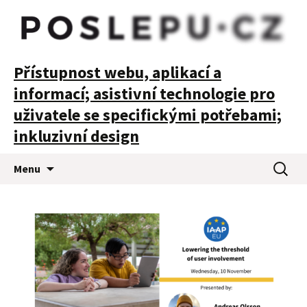
POSLEPU
Přístupnost webu, aplikací a
informací; asistivní technologie pro
uživatele se specifickými potřebami;
inkluzivní design
Přejít
Vyhledá
Menu
k
obsahu
webu