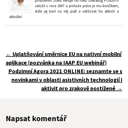
postižením zraku věnuje od roku 1998.Blog POSLEPU
založil v roce 2007 a protože práce je mu koníčkem,
stále jej baví na něj psát a udržovat ho aktivní a
aktuální.
Navigace
←
Uplatňování směrnice EU na nativní mobilní
aplikace (pozvánka na IAAP EU webinář)
pro
Podzimní Agora 2021 ONLINE: seznamte se s
novinkami v oblasti asistivních technologií i
aktivit pro zrakově postižené
→
příspěvky
Napsat komentář