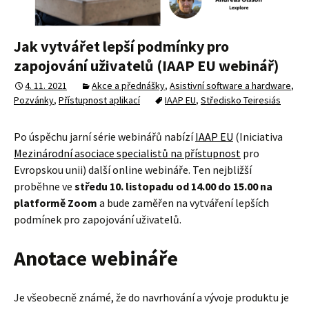
Jak vytvářet lepší podmínky pro
zapojování uživatelů (IAAP EU webinář)
4. 11. 2021
Akce a přednášky
,
Asistivní software a hardware
,
Pozvánky
,
Přístupnost aplikací
IAAP EU
,
Středisko Teiresiás
Po úspěchu jarní série webinářů nabízí
IAAP EU
(Iniciativa
Mezinárodní asociace specialistů na přístupnost
pro
Evropskou unii) další online webináře. Ten nejbližší
proběhne ve
středu 10. listopadu od 14.00 do 15.00 na
platformě Zoom
a bude zaměřen na vytváření lepších
podmínek pro zapojování uživatelů.
Anotace webináře
Je všeobecně známé, že do navrhování a vývoje produktu je