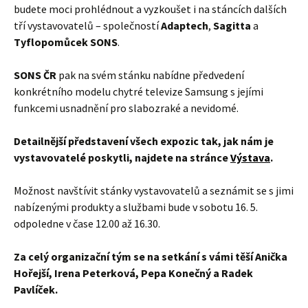
budete moci prohlédnout a vyzkoušet i na stáncích dalších
tří vystavovatelů – společností
Adaptech
,
Sagitta
a
Tyflopomůcek SONS
.
SONS ČR
pak na svém stánku nabídne předvedení
konkrétního modelu chytré televize Samsung s jejími
funkcemi usnadnění pro slabozraké a nevidomé.
Detailnější představení všech expozic tak, jak nám je
vystavovatelé poskytli, najdete na stránce
Výstava
.
Možnost navštívit stánky vystavovatelů a seznámit se s jimi
nabízenými produkty a službami bude v sobotu 16. 5.
odpoledne v čase 12.00 až 16.30.
Za celý organizační tým se na setkání s vámi těší Anička
Hořejší, Irena Peterková, Pepa Konečný a Radek
Pavlíček.