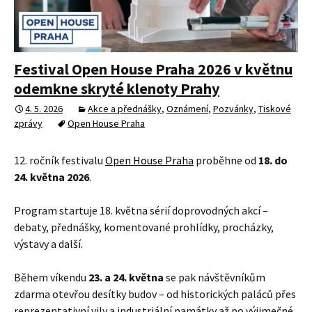
Festival Open House Praha 2026 v květnu
odemkne skryté klenoty Prahy
4. 5. 2026
Akce a přednášky
,
Oznámení
,
Pozvánky
,
Tiskové
zprávy
Open House Praha
12. ročník festivalu
Open House Praha
proběhne od
18. do
24. května 2026
.
Program startuje 18. května sérií doprovodných akcí –
debaty, přednášky, komentované prohlídky, procházky,
výstavy a další.
Během víkendu
23. a 24. května
se pak návštěvníkům
zdarma otevřou desítky budov – od historických paláců přes
reprezentativní vily a industriální památky až po výjimečné