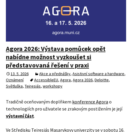
Agora 2026: Výstava pomůcek opět
nabídne možnost vyzkoušet si
představovaná řešení v praxi
13. 5. 2026
Akce a přednášky
,
Asistivní software a hardware
,
Oznámení
AccessibleEU
,
Agora
,
Agora 2026
,
Deloitte
,
Světluška
,
Teiresiás
,
workshopy
Tradičně oceňovaným doplňkem
konference Agora
o
technologiích pro uživatele se zrakovým postižením je její
výstavní část
.
Ve Středisku Teiresiás Masarykovy univerzity se v sobotu 16.