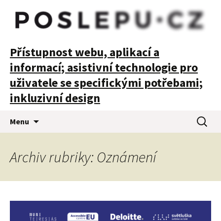
POSLEPU
Přístupnost webu, aplikací a
informací; asistivní technologie pro
uživatele se specifickými potřebami;
inkluzivní design
Přejít
Vyhledá
Menu
k
obsahu
webu
Archiv rubriky: Oznámení