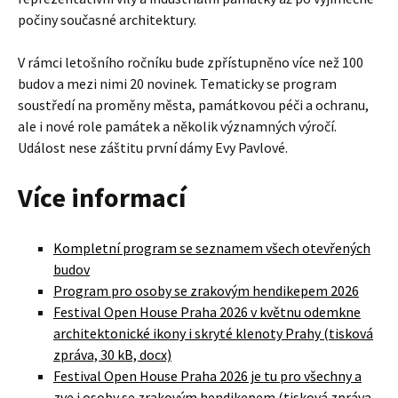
počiny současné architektury.
V rámci letošního ročníku bude zpřístupněno více než 100
budov a mezi nimi 20 novinek. Tematicky se program
soustředí na proměny města, památkovou péči a ochranu,
ale i nové role památek a několik významných výročí.
Událost nese záštitu první dámy Evy Pavlové.
Více informací
Kompletní program se seznamem všech otevřených
budov
Program pro osoby se zrakovým hendikepem 2026
Festival Open House Praha 2026 v květnu odemkne
architektonické ikony i skryté klenoty Prahy (tisková
zpráva, 30 kB, docx)
Festival Open House Praha 2026 je tu pro všechny a
zve i osoby se zrakovým hendikepem (tisková zpráva,