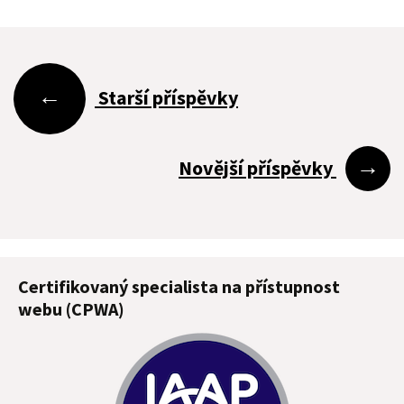
Navigace
←
Starší příspěvky
pro
→
Novější příspěvky
příspěvky
Certifikovaný specialista na přístupnost
webu (CPWA)