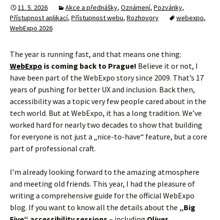
11. 5. 2026
Akce a přednášky
,
Oznámení
,
Pozvánky
,
Přístupnost aplikací
,
Přístupnost webu
,
Rozhovory
webexpo
,
WebExpo 2026
The year is running fast, and that means one thing:
WebExpo
is coming back to Prague!
Believe it or not, I
have been part of the WebExpo story since 2009. That’s 17
years of pushing for better UX and inclusion. Back then,
accessibility was a topic very few people cared about in the
tech world. But at WebExpo, it has a long tradition. We’ve
worked hard for nearly two decades to show that building
for everyone is not just a „nice-to-have“ feature, but a core
part of professional craft.
I’m already looking forward to the amazing atmosphere
and meeting old friends. This year, I had the pleasure of
writing a comprehensive guide for the official WebExpo
blog. If you want to know all the details about the
„Big
Five“ accessibility sessions
– including
Oliver