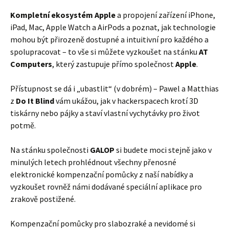
Kompletní ekosystém Apple
a propojení zařízení iPhone,
iPad, Mac, Apple Watch a AirPods a poznat, jak technologie
mohou být přirozeně dostupné a intuitivní pro každého a
spolupracovat – to vše si můžete vyzkoušet na stánku
AT
Computers
, který zastupuje přímo společnost
Apple
.
Přístupnost se dá i „ubastlit“ (v dobrém) – Pawel a Matthias
z
Do It Blind
vám ukážou, jak v hackerspacech krotí 3D
tiskárny nebo pájky a staví vlastní vychytávky pro život
potmě.
Na stánku společnosti
GALOP
si budete moci stejně jako v
minulých letech prohlédnout všechny přenosné
elektronické kompenzační pomůcky z naší nabídky a
vyzkoušet rovněž námi dodávané speciální aplikace pro
zrakově postižené.
Kompenzační pomůcky pro slabozraké a nevidomé si