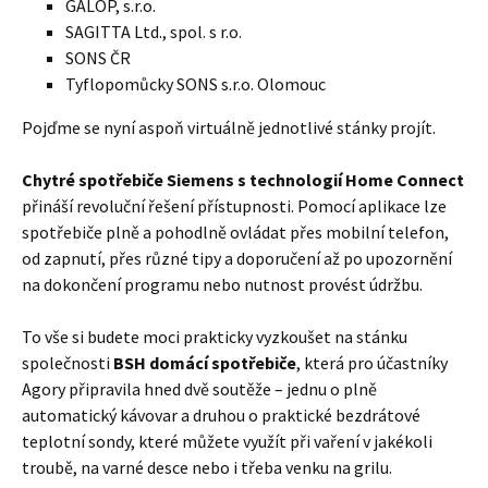
GALOP, s.r.o.
SAGITTA Ltd., spol. s r.o.
SONS ČR
Tyflopomůcky SONS s.r.o. Olomouc
Pojďme se nyní aspoň virtuálně jednotlivé stánky projít.
Chytré spotřebiče Siemens s technologií Home Connect
přináší revoluční řešení přístupnosti. Pomocí aplikace lze
spotřebiče plně a pohodlně ovládat přes mobilní telefon,
od zapnutí, přes různé tipy a doporučení až po upozornění
na dokončení programu nebo nutnost provést údržbu.
To vše si budete moci prakticky vyzkoušet na stánku
společnosti
BSH domácí spotřebiče
, která pro účastníky
Agory připravila hned dvě soutěže – jednu o plně
automatický kávovar a druhou o praktické bezdrátové
teplotní sondy, které můžete využít při vaření v jakékoli
troubě, na varné desce nebo i třeba venku na grilu.