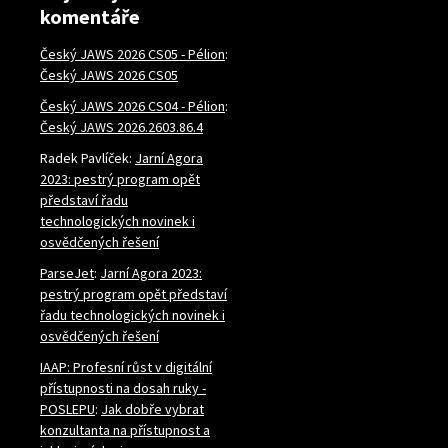
komentáře
Český JAWS 2026 CS05 - Pélion
:
Český JAWS 2026 CS05
Český JAWS 2026 CS04 - Pélion
:
Český JAWS 2026.2603.86.4
Radek Pavlíček
:
Jarní Agora
2023: pestrý program opět
představí řadu
technologických novinek i
osvědčených řešení
ParseJet
:
Jarní Agora 2023:
pestrý program opět představí
řadu technologických novinek i
osvědčených řešení
IAAP: Profesní růst v digitální
přístupnosti na dosah ruky -
POSLEPU
:
Jak dobře vybrat
konzultanta na přístupnost a