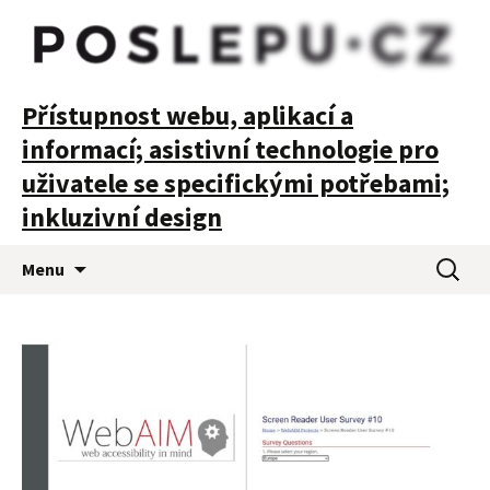
POSLEPU
Přístupnost webu, aplikací a
informací; asistivní technologie pro
uživatele se specifickými potřebami;
inkluzivní design
Přejít
Vyhledá
Menu
k
obsahu
webu