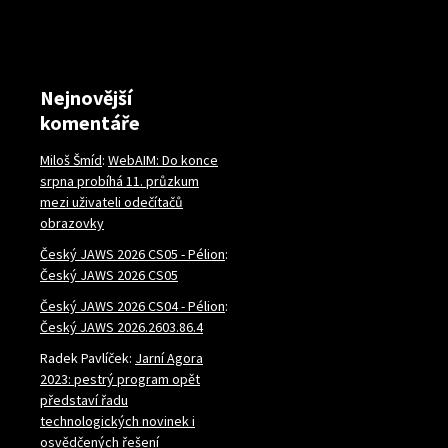
Nejnovější
komentáře
Miloš Šmíd
:
WebAIM: Do konce
srpna probíhá 11. průzkum
mezi uživateli odečítačů
obrazovky
Český JAWS 2026 CS05 - Pélion
:
Český JAWS 2026 CS05
Český JAWS 2026 CS04 - Pélion
:
Český JAWS 2026.2603.86.4
Radek Pavlíček
:
Jarní Agora
2023: pestrý program opět
představí řadu
technologických novinek i
osvědčených řešení