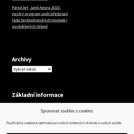
ParseJet
:
Jarní Agora 2023:
pestrý program opět představí
řadu technologických novinek i
osvědčených řešení
Archivy
Archivy
Základní informace
Přihlásit se
Spravovat souhlas s cookies
Zdroj kanálů (příspěvky)
Používáme cookies k optimalizaci našich webových stránek a našich služeb.
Kanál komentářů
Česká lokalizace