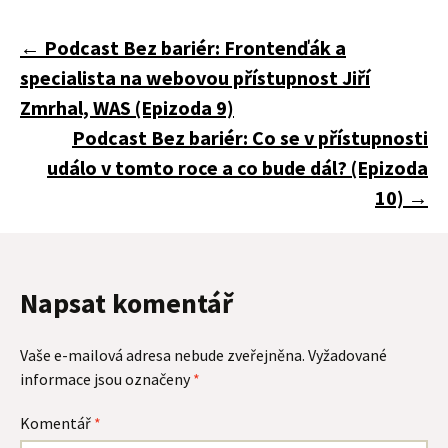
Navigace
←
Podcast Bez bariér: Frontenďák a
specialista na webovou přístupnost Jiří
pro
Zmrhal, WAS (Epizoda 9)
Podcast Bez bariér: Co se v přístupnosti
událo v tomto roce a co bude dál? (Epizoda
příspěvky
10)
→
Napsat komentář
Vaše e-mailová adresa nebude zveřejněna.
Vyžadované
informace jsou označeny
*
Komentář
*