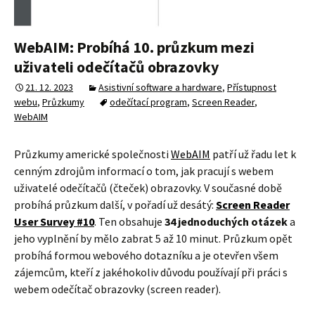
WebAIM: Probíhá 10. průzkum mezi
uživateli odečítačů obrazovky
21. 12. 2023
Asistivní software a hardware
,
Přístupnost
webu
,
Průzkumy
odečítací program
,
Screen Reader
,
WebAIM
Průzkumy americké společnosti
WebAIM
patří už řadu let k
cenným zdrojům informací o tom, jak pracují s webem
uživatelé odečítačů (čteček) obrazovky. V současné době
probíhá průzkum další, v pořadí už desátý:
Screen Reader
User Survey #10
. Ten obsahuje
34 jednoduchých otázek
a
jeho vyplnění by mělo zabrat 5 až 10 minut. Průzkum opět
probíhá formou webového dotazníku a je otevřen všem
zájemcům, kteří z jakéhokoliv důvodu používají při práci s
webem odečítač obrazovky (screen reader).