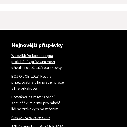
Nejnovější příspěvky
WebAIM: Do konce srpna
probíhá 11. průzkum mezi
uživateli odečítačů obrazovky
BOJ O JOB 2027: Reálná
příležitost na trhu práce i praxe
z IT workshopů
Pozvánka na mezinárodní
seminář v Palermu pro mladé
lidi se zrakovým postižením
Český JAWS 2026 CS06
S Théseem bez překážek 2026: