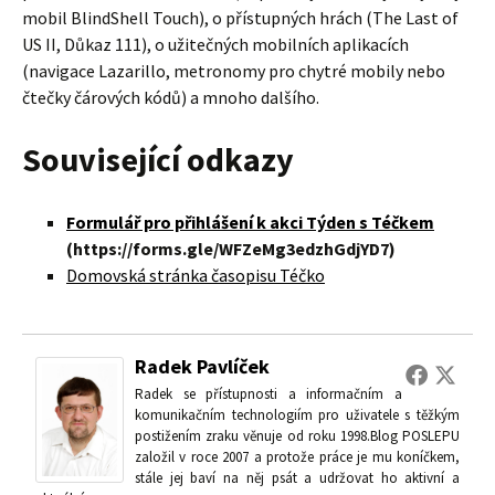
mobil BlindShell Touch), o přístupných hrách (The Last of
US II, Důkaz 111), o užitečných mobilních aplikacích
(navigace Lazarillo, metronomy pro chytré mobily nebo
čtečky čárových kódů) a mnoho dalšího.
Související odkazy
Formulář pro přihlášení k akci Týden s Téčkem
(https://forms.gle/WFZeMg3edzhGdjYD7)
Domovská stránka časopisu Téčko
Radek Pavlíček
Radek se přístupnosti a informačním a
komunikačním technologiím pro uživatele s těžkým
postižením zraku věnuje od roku 1998.Blog POSLEPU
založil v roce 2007 a protože práce je mu koníčkem,
stále jej baví na něj psát a udržovat ho aktivní a