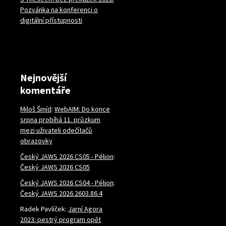
Pozvánka na konferenci o
digitální přístupnosti
Nejnovější
komentáře
Miloš Šmíd
:
WebAIM: Do konce
srpna probíhá 11. průzkum
mezi uživateli odečítačů
obrazovky
Český JAWS 2026 CS05 - Pélion
:
Český JAWS 2026 CS05
Český JAWS 2026 CS04 - Pélion
:
Český JAWS 2026.2603.86.4
Radek Pavlíček
:
Jarní Agora
2023: pestrý program opět