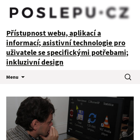
POSLEPU
Přístupnost webu, aplikací a
informací; asistivní technologie pro
uživatele se specifickými potřebami;
inkluzivní design
Přejít
Vyhledá
Menu
k
obsahu
webu