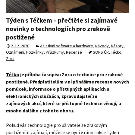
Týden s Téčkem – přečtěte si zajímavé
novinky o technologiích pro zrakově
postižené
2. 12. 2020
Asistivní software a hardware
,
Návody
,
Názory
,
Oznámení
,
Pozvánky
,
Průzkumy
,
Recenze
SONS ČR
,
Téčko
,
Zora
Téčko
je příloha časopisu Zora o technice pro zrakově
postižené. Předplatitelům v ní přinášíme recenze nových
pomůcek, informace o přístupných aplikacích a
elektronických službách, zpravodajství ze
zajímavých akcí, které se přístupné technice věnují, a
mnoho dalšího z tohoto oboru.
Pokud vás technologie pro uživatele se zrakovým
postižením zajímají, můžete se nyní v rámci akce Týden