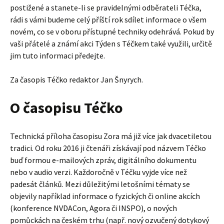
postižené a stanete-li se pravidelnými odběrateli Téčka,
rádi s vámi budeme celý příští rok sdílet informace o všem
novém, co se v oboru přístupné techniky odehrává. Pokud by
vaši přátelé a známí akci Týden s Téčkem také využili, určitě
jim tuto informaci předejte.
Za časopis Téčko redaktor Jan Šnyrych.
O časopisu Téčko
Technická příloha časopisu Zora má již více jak dvacetiletou
tradici. Od roku 2016 ji čtenáři získávají pod názvem Téčko
buď formou e-mailových zpráv, digitálního dokumentu
nebo v audio verzi. Každoročně v Téčku vyjde více než
padesát článků. Mezi důležitými letošními tématy se
objevily například informace o fyzických či online akcích
(konference NVDACon, Agora či INSPO), o nových
pomůckách na českém trhu (např. nový ozvučený dotykový