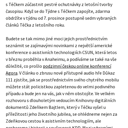
s Téčkem zúčastnit pestré ochutnávky z letošní tvorby
časopisu. Když se do Týdne s Téčkem zapojíte, zdarma
obdržíte v týdnu od 7. prosince postupně sedm vybraných
článků Téčka z letošního roku.
Budete se tak mimo jiné moci jejich prostřednictvím
seznámit se zajímavými novinkami z největší americké
konference o asistivních technologiích CSUN, která letos
v březnu proběhla v Anaheimu, a podíváme se také na vše
důležité, co prošlo
podzimní českou online konferencí
Agora
. V článku o zbrusu nové přístupné audio hře Důkaz
111 zjistíte, jak se prostřednictvím svého chytrého mobilu
můžete stát policistkou zapletenou do velmi podivného
případu a bude jen na vás, jak v něm obstojíte. Ve velkém
rozhovoru s dlouholetým vedoucím Knihovny digitálních
dokumentů Zdeňkem Bajtlem, který v Téčku vyšel u
příležitosti jeho životního jubilea, se ohlédneme nejen za
Zdeňkovou cestou k asistivním technologiím, ale
probereme i historii a současnost KDD. Mezi vybranými