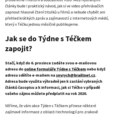
články bude i praktický návod, jak si ve video přehrávačích
zapnout hlasové čtení titulků u filmů a nebude chybět ani
přehled krátkých zpráv a zajímavostí z internetových médií,
který v Téčku jednou měsíčně publikujeme.
Jak se do Týdne s Téčkem
zapojit?
Stačí, když do 6. prosince zadáte svou e-mailovou
adresu do
online formuláře Týdne s Téčkem
nebo když
adresu sdělíte e-mailem na
snyrych@braillnet.cz
.
Adresa bude využita výhradně jen k zaslání vybraných
článků časopisu a k informaci, jak si Téčko v případě
vašeho zájmu můžete předplatit na rok 2020.
Věříme, že vám akce Týden s Téčkem přinese některé
zajímavé informace z oblasti technologií pro zrakově