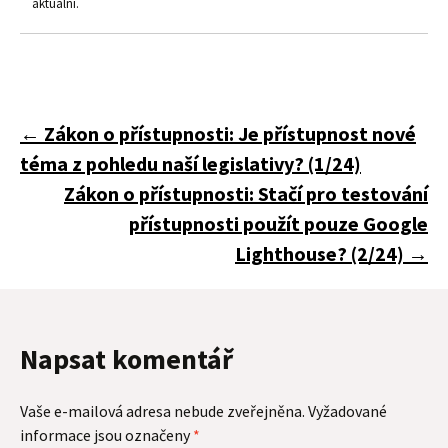
aktuální.
Navigace
←
Zákon o přístupnosti: Je přístupnost nové
téma z pohledu naší legislativy? (1/24)
pro
Zákon o přístupnosti: Stačí pro testování
přístupnosti použít pouze Google
Lighthouse? (2/24)
→
příspěvky
Napsat komentář
Vaše e-mailová adresa nebude zveřejněna.
Vyžadované
informace jsou označeny
*