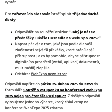
vyhrát.
Pro
zařazení do slosování
stačí splnit
tři jednoduché
úkoly
:
Odpovědět na soutěžní otázku:
“Jaký je název
přednášky Lukáše Hosnedla na WebExpo 2025?”
Napsat pár vět o tom, jaké jsou podle dle vaší
zkušenosti největší překážky, které brání lepší
přístupnosti, a co by pomohlo, aby se přístupnost
digitálního prostředí (webů, aplikací, dokumentů,
multimédií) zlepšila.
Odebírat
WebExpo newsletter
.
Odpovědi napište do
pátku 25. dubna 2025 do 23:59
do
formuláře
Soutěž o vstupenku na konferenci WebExpo
2025 nejen pro čtenáře Poslepu.cz
. Z došlých odpovědí
vylosujeme jednoho výherce, který získá vstup na
konferenci WebExpo 2025 zdarma.