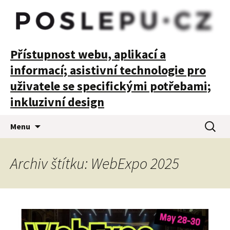
POSLEPU
Přístupnost webu, aplikací a
informací; asistivní technologie pro
uživatele se specifickými potřebami;
inkluzivní design
Přejít
Vyhledá
Menu
k
obsahu
webu
Archiv štítku: WebExpo 2025