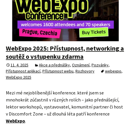
WebExpo 2025: Přístupnost, networking a
soutěž o vstupenku zdarma
11. 4. 2025
Akce a přednášky
,
Oznámení
,
Pozvánky
,
Přístupnost aplikací
,
Přístupnost webu
,
Rozhovory
webexpo
,
WebExpo 2025
Mezi mé nejoblíbenější konference. které jsem se
mnohokrát zúčastnil v různých rolích – jako přednášející,
lektor workshopů, vystavovatel, komunitní partner či host
v Discomfort Zone – už dlouhá léta patří konference
WebExpo
.