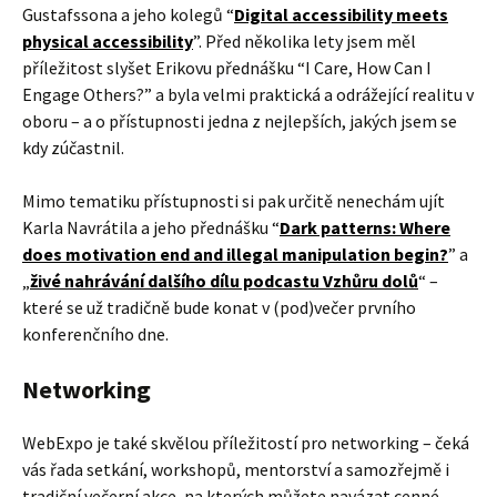
Gustafssona a jeho kolegů “
Digital accessibility meets
physical accessibility
”. Před několika lety jsem měl
příležitost slyšet Erikovu přednášku “I Care, How Can I
Engage Others?” a byla velmi praktická a odrážející realitu v
oboru – a o přístupnosti jedna z nejlepších, jakých jsem se
kdy zúčastnil.
Mimo tematiku přístupnosti si pak určitě nenechám ujít
Karla Navrátila a jeho přednášku “
Dark patterns: Where
does motivation end and illegal manipulation begin?
” a
„
živé nahrávání dalšího dílu podcastu Vzhůru dolů
“ –
které se už tradičně bude konat v (pod)večer prvního
konferenčního dne.
Networking
WebExpo je také skvělou příležitostí pro networking – čeká
vás řada setkání, workshopů, mentorství a samozřejmě i
tradiční večerní akce, na kterých můžete navázat cenné