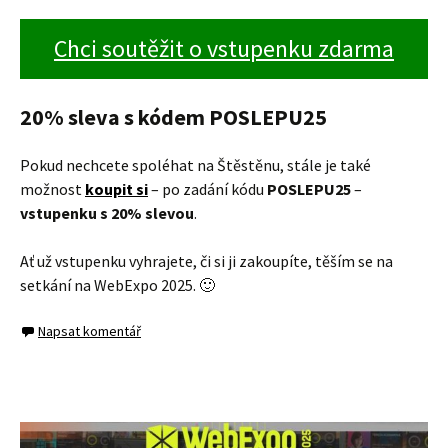
Chci soutěžit o vstupenku zdarma
20% sleva s kódem POSLEPU25
Pokud nechcete spoléhat na Štěstěnu, stále je také
možnost
koupit si
– po zadání kódu
POSLEPU25
–
vstupenku s 20% slevou
.
Ať už vstupenku vyhrajete, či si ji zakoupíte, těším se na
setkání na WebExpo 2025. 🙂
Napsat komentář