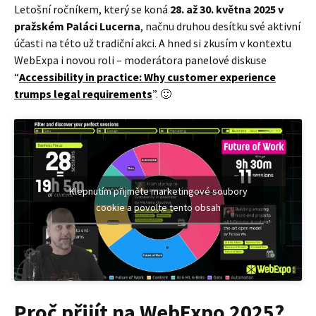
Letošní ročníkem, který se koná
28. až 30. května 2025 v
pražském Paláci Lucerna
, načnu druhou desítku své aktivní
účasti na této už tradiční akci. A hned si zkusím v kontextu
WebExpa i novou roli – moderátora panelové diskuse
“
Accessibility in practice: Why customer experience
trumps legal requirements
”. 🙂
Klepnutím přijměte marketingové soubory
cookie a povolte tento obsah
Proč přijít na WebExpo 2025?