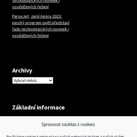
technologických novinek i
osvědčených řešení
ParseJet
:
Jarní Agora 2023:
pestrý program opět představí
řadu technologických novinek i
osvědčených řešení
Archivy
Archivy
Základní informace
Přihlásit se
Spravovat souhlas s cookies
Zdroj kanálů (příspěvky)
Používáme cookies k optimalizaci našich webových stránek a našich služeb.