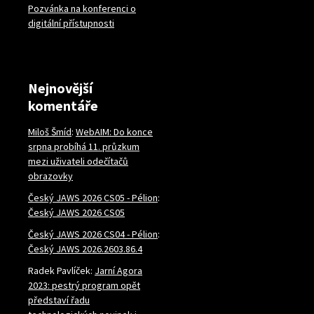
Pozvánka na konferenci o
digitální přístupnosti
Nejnovější
komentáře
Miloš Šmíd
:
WebAIM: Do konce
srpna probíhá 11. průzkum
mezi uživateli odečítačů
obrazovky
Český JAWS 2026 CS05 - Pélion
:
Český JAWS 2026 CS05
Český JAWS 2026 CS04 - Pélion
:
Český JAWS 2026.2603.86.4
Radek Pavlíček
:
Jarní Agora
2023: pestrý program opět
představí řadu