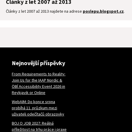
Články z let 2007 až 2013
Články z let 2007 až 2013 najdete na adrese
poslepu.blogspot.cz
.
Nejnovější příspěvky
From Requirements to Reality:
Join Us for the IAAP Nordic &
ÖBÍ Accessibility Event 2026 in
Reykjavik or Online
WebAIM: Do konce srpna
probíhá 11. průzkum mezi
uživateli odečítačů obrazovky
BOJ O JOB 2027: Reálná
příležitost na trhu práce i praxe