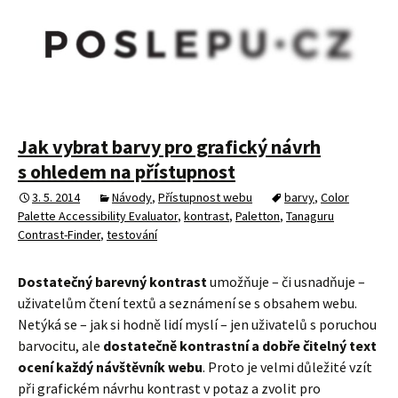
Jak vybrat barvy pro grafický návrh
s ohledem na přístupnost
3. 5. 2014
Návody
,
Přístupnost webu
barvy
,
Color
Palette Accessibility Evaluator
,
kontrast
,
Paletton
,
Tanaguru
Contrast-Finder
,
testování
Dostatečný barevný kontrast
umožňuje – či usnadňuje –
uživatelům čtení textů a seznámení se s obsahem webu.
Netýká se – jak si hodně lidí myslí – jen uživatelů s poruchou
barvocitu, ale
dostatečně kontrastní a dobře čitelný text
ocení každý návštěvník webu
. Proto je velmi důležité vzít
při grafickém návrhu kontrast v potaz a zvolit pro