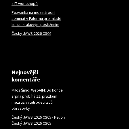
z IT workshopů
Pozvánka na mezinárodní
seminář v Palermu pro mladé
lidi se zrakovým postižením
Český JAWS 2026 CS06
Nejnovější
komentáře
Miloš Šmíd
:
WebAIM: Do konce
srpna probíhá 11. průzkum
mezi uživateli odečítačů
obrazovky
Český JAWS 2026 CS05 - Pélion
:
Český JAWS 2026 CS05