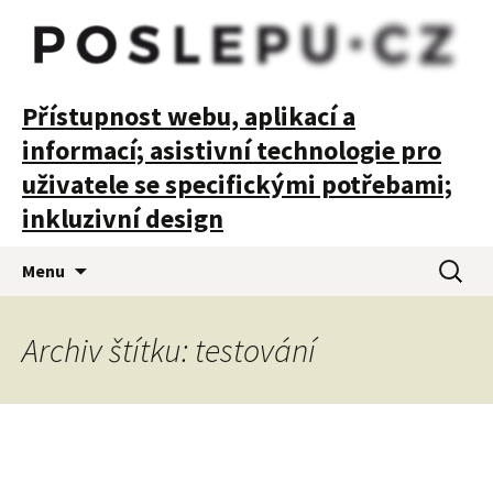
POSLEPU
Přístupnost webu, aplikací a
informací; asistivní technologie pro
uživatele se specifickými potřebami;
inkluzivní design
Přejít
Vyhledá
Menu
k
obsahu
webu
Archiv štítku: testování