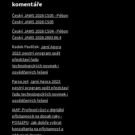
komentáře
Český JAWS 2026 CS05 - Pélion
:
Český JAWS 2026 CS05
Český JAWS 2026 CS04 - Pélion
:
Český JAWS 2026.2603.86.4
Radek Pavlíček
:
Jarní Agora
2023: pestrý program opět
představí řadu
technologických novinek i
osvědčených řešení
ParseJet
:
Jarní Agora 2023:
pestrý program opět představí
řadu technologických novinek i
osvědčených řešení
IAAP: Profesní růst v digitální
přístupnosti na dosah ruky -
POSLEPU
:
Jak dobře vybrat
konzultanta na přístupnost a