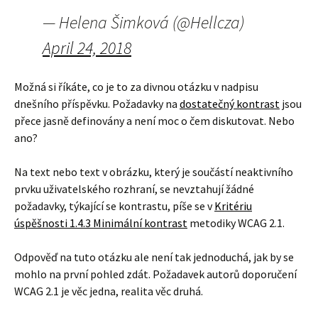
— Helena Šimková (@Hellcza)
April 24, 2018
Možná si říkáte, co je to za divnou otázku v nadpisu
dnešního příspěvku. Požadavky na
dostatečný kontrast
jsou
přece jasně definovány a není moc o čem diskutovat. Nebo
ano?
Na text nebo text v obrázku, který je součástí neaktivního
prvku uživatelského rozhraní, se nevztahují žádné
požadavky, týkající se kontrastu, píše se v
Kritériu
úspěšnosti 1.4.3 Minimální kontrast
metodiky WCAG 2.1.
Odpověď na tuto otázku ale není tak jednoduchá, jak by se
mohlo na první pohled zdát. Požadavek autorů doporučení
WCAG 2.1 je věc jedna, realita věc druhá.