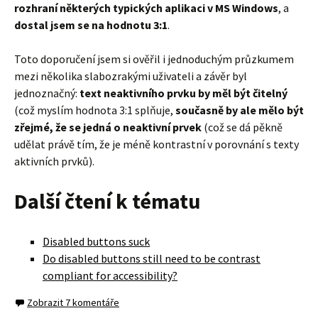
rozhraní některých typických aplikaci v MS Windows
, a
dostal jsem se na hodnotu 3:1
.
Toto doporučení jsem si ověřil i jednoduchým průzkumem
mezi několika slabozrakými uživateli a závěr byl
jednoznačný:
text neaktivního prvku by měl být čitelný
(což myslím hodnota 3:1 splňuje,
současně by ale mělo být
zřejmé, že se jedná o neaktivní prvek
(což se dá pěkně
udělat právě tím, že je méně kontrastní v porovnání s texty
aktivních prvků).
Další čtení k tématu
Disabled buttons suck
Do disabled buttons still need to be contrast
compliant for accessibility?
Zobrazit 7 komentáře