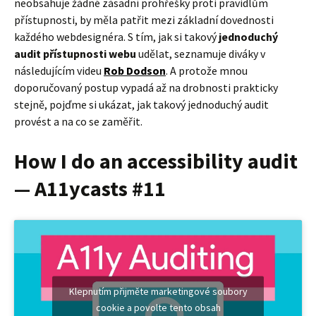
neobsahuje žádné zásadní prohřešky proti pravidlům
přístupnosti, by měla patřit mezi základní dovednosti
každého webdesignéra. S tím, jak si takový
jednoduchý
audit přístupnosti webu
udělat, seznamuje diváky v
následujícím videu
Rob Dodson
. A protože mnou
doporučovaný postup vypadá až na drobnosti prakticky
stejně, pojďme si ukázat, jak takový jednoduchý audit
provést a na co se zaměřit.
How I do an accessibility audit
— A11ycasts #11
Klepnutím přijměte marketingové soubory
cookie a povolte tento obsah