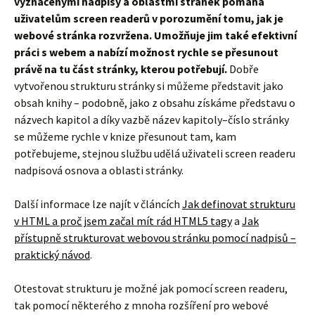
vyznačenými nadpisy a oblastmi stránek pomáhá
uživatelům screen readerů v porozumění tomu, jak je
webové stránka rozvržena. Umožňuje jim také efektivní
práci s webem a nabízí možnost rychle se přesunout
právě na tu část stránky, kterou potřebují.
Dobře
vytvořenou strukturu stránky si můžeme představit jako
obsah knihy – podobně, jako z obsahu získáme představu o
názvech kapitol a díky vazbě název kapitoly–číslo stránky
se můžeme rychle v knize přesunout tam, kam
potřebujeme, stejnou službu udělá uživateli screen readeru
nadpisová osnova a oblasti stránky.
Další informace lze najít v článcích
Jak definovat strukturu
v HTML a proč jsem začal mít rád HTML5 tagy
a
Jak
přístupně strukturovat webovou stránku pomocí nadpisů –
praktický návod
.
Otestovat strukturu je možné jak pomocí screen readeru,
tak pomocí některého z mnoha rozšíření pro webové