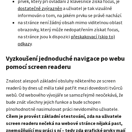
prvek, který při ovládání z klávesnice získá focus, je
dostatečně zvýrazněn
a uživatel je tak vizuálně
informován o tom, na jakém prvku se právě nachází.
na stránce není žádný obsah mimo viditelnou oblast
obrazovky, který může nedopatřením získat focus,
na stránce jsou k dispozici
přeskakovací (skip to)
odkazy
.
Vyzkoušení jednoduché navigace po webu
pomocí screen readeru
Znalost alespoň základní obsluhy některého ze screen
readerů by dnes už měla také patřit mezi dovedosti tvůrců
webů. Od webového vývojáře se samozřejmě neočekává, že
bude znát všechny jejich funkce a bude schopen
plnohodnotně nasimulovat práci nevidomého uživatele.
Cílem je provést základní otestování, zda na uživatele
screen readeru nečeká na webové stránce nějaká past,
znemožňující mu práci s ní – tedy zda grafické prvky mají