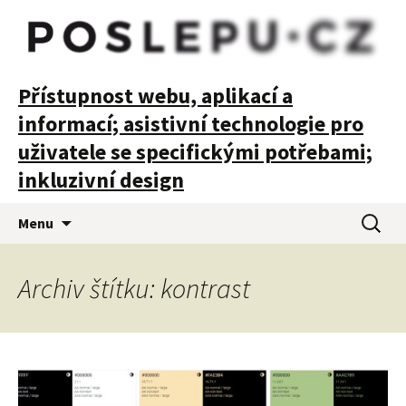
POSLEPU
Přístupnost webu, aplikací a
informací; asistivní technologie pro
uživatele se specifickými potřebami;
inkluzivní design
Přejít
Vyhledá
Menu
k
obsahu
webu
Archiv štítku: kontrast