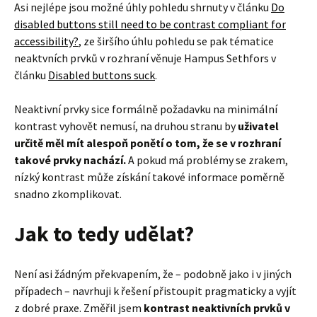
Asi nejlépe jsou možné úhly pohledu shrnuty v článku
Do
disabled buttons still need to be contrast compliant for
accessibility?
, ze širšího úhlu pohledu se pak tématice
neaktvních prvků v rozhraní věnuje Hampus Sethfors v
článku
Disabled buttons suck
.
Neaktivní prvky sice formálně požadavku na minimální
kontrast vyhovět nemusí, na druhou stranu by
uživatel
určitě měl mít alespoň ponětí o tom, že se v rozhraní
takové prvky nachází.
A pokud má problémy se zrakem,
nízký kontrast může získání takové informace poměrně
snadno zkomplikovat.
Jak to tedy udělat?
Není asi žádným překvapením, že – podobně jako i v jiných
případech – navrhuji k řešení přistoupit pragmaticky a vyjít
z dobré praxe. Změřil jsem
kontrast neaktivních prvků v