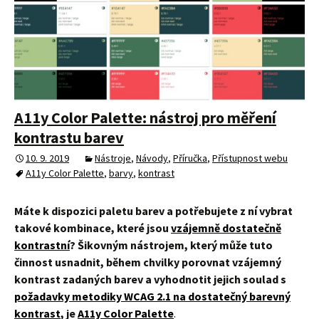
A11y Color Palette: nástroj pro měření
kontrastu barev
10. 9. 2019
Nástroje
,
Návody
,
Příručka
,
Přístupnost webu
A11y Color Palette
,
barvy
,
kontrast
Máte k dispozici paletu barev a potřebujete z ní vybrat
takové kombinace, které jsou
vzájemně dostatečně
kontrastní
? Šikovným nástrojem, který může tuto
činnost usnadnit, během chvilky porovnat vzájemný
kontrast zadaných barev a vyhodnotit jejich soulad s
požadavky metodiky WCAG 2.1 na dostatečný barevný
kontrast
, je
A11y Color Palette
.