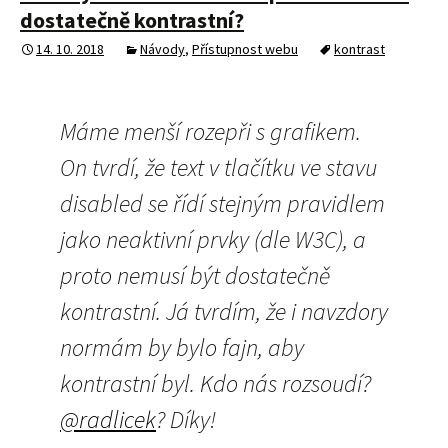
dostatečně kontrastní?
14. 10. 2018
Návody
,
Přístupnost webu
kontrast
Máme menší rozepři s grafikem.
On tvrdí, že text v tlačítku ve stavu
disabled se řídí stejným pravidlem
jako neaktivní prvky (dle W3C), a
proto nemusí být dostatečně
kontrastní. Já tvrdím, že i navzdory
normám by bylo fajn, aby
kontrastní byl. Kdo nás rozsoudí?
@radlicek
? Díky!