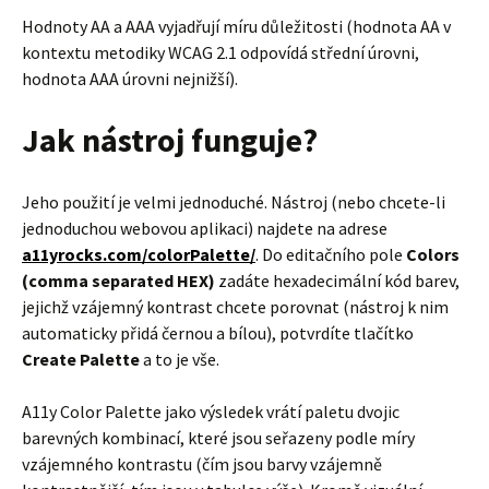
Hodnoty AA a AAA vyjadřují míru důležitosti (hodnota AA v
kontextu metodiky WCAG 2.1 odpovídá střední úrovni,
hodnota AAA úrovni nejnižší).
Jak nástroj funguje?
Jeho použití je velmi jednoduché. Nástroj (nebo chcete-li
jednoduchou webovou aplikaci) najdete na adrese
a11yrocks.com/colorPalette/
. Do editačního pole
Colors
(comma separated HEX)
zadáte hexadecimální kód barev,
jejichž vzájemný kontrast chcete porovnat (nástroj k nim
automaticky přidá černou a bílou), potvrdíte tlačítko
Create Palette
a to je vše.
A11y Color Palette jako výsledek vrátí paletu dvojic
barevných kombinací, které jsou seřazeny podle míry
vzájemného kontrastu (čím jsou barvy vzájemně