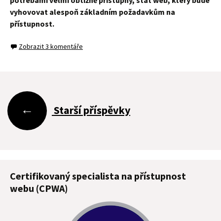
potřebami velmi obtížně přístupný, stát web, který bude
vyhovovat alespoň základním požadavkům na
přístupnost.
Zobrazit 3 komentáře
Navigace
←
Starší příspěvky
pro
příspěvky
Certifikovaný specialista na přístupnost
webu (CPWA)