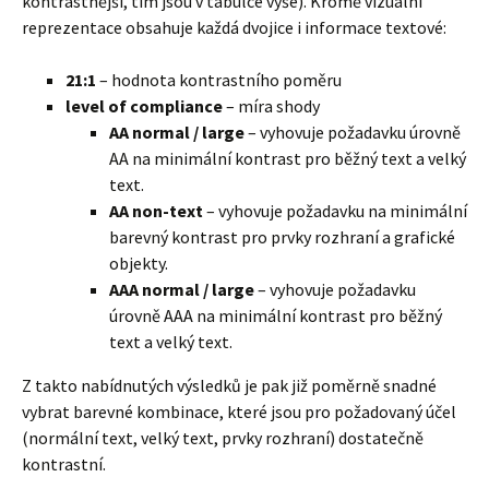
kontrastnější, tím jsou v tabulce výše). Kromě vizuální
reprezentace obsahuje každá dvojice i informace textové:
21:1
– hodnota kontrastního poměru
level of compliance
– míra shody
AA normal / large
– vyhovuje požadavku úrovně
AA na minimální kontrast pro běžný text a velký
text.
AA non-text
– vyhovuje požadavku na minimální
barevný kontrast pro prvky rozhraní a grafické
objekty.
AAA normal / large
– vyhovuje požadavku
úrovně AAA na minimální kontrast pro běžný
text a velký text.
Z takto nabídnutých výsledků je pak již poměrně snadné
vybrat barevné kombinace, které jsou pro požadovaný účel
(normální text, velký text, prvky rozhraní) dostatečně
kontrastní.