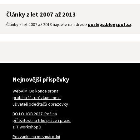
Články z let 2007 až 2013
Články z let 2007 až 2013 najdete na adrese
poslepu.blogspot.cz
.
Nejnovější příspěvky
WebAIM: Do konce srpna
probíhá 11. průzkum mezi
uživateli odečítačů obrazovky
BOJ O JOB 2027: Reálná
příležitost na trhu práce i praxe
z IT workshopů
Pozvánka na mezinárodní