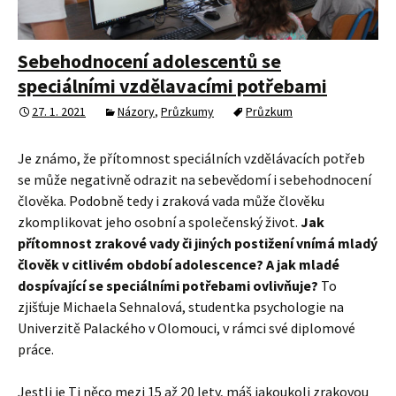
Sebehodnocení adolescentů se
speciálními vzdělavacími potřebami
27. 1. 2021
Názory
,
Průzkumy
Průzkum
Je známo, že přítomnost speciálních vzdělávacích potřeb
se může negativně odrazit na sebevědomí i sebehodnocení
člověka. Podobně tedy i zraková vada může člověku
zkomplikovat jeho osobní a společenský život.
Jak
přítomnost zrakové vady či jiných postižení vnímá mladý
člověk v citlivém období adolescence? A jak mladé
dospívající se speciálními potřebami ovlivňuje?
To
zjišťuje Michaela Sehnalová, studentka psychologie na
Univerzitě Palackého v Olomouci, v rámci své diplomové
práce.
Jestli je Ti něco mezi 15 až 20 lety, máš jakoukoli zrakovou