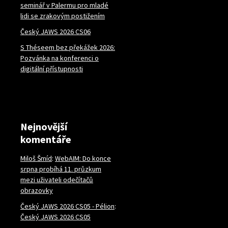
seminář v Palermu pro mladé
lidi se zrakovým postižením
Český JAWS 2026 CS06
S Théseem bez překážek 2026:
Pozvánka na konferenci o
digitální přístupnosti
Nejnovější
komentáře
Miloš Šmíd
:
WebAIM: Do konce
srpna probíhá 11. průzkum
mezi uživateli odečítačů
obrazovky
Český JAWS 2026 CS05 - Pélion
:
Český JAWS 2026 CS05