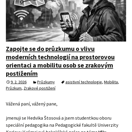
Zapojte se do průzkumu o vlivu
moderních technologií na prostorovou
orientaci a mobilitu osob se zrakovým
postižením
9. 2. 2026
Průzkumy
asistivní technologie
,
Mobilita
,
Průzkum
,
Zrakové postižení
Vážená paní, vážený pane,
jmenuji se Hedvika Štosová a jsem studentkou oboru
speciální pedagogika na Pedagogické fakultě Univerzity
Karlovy. V rámci své bakalářské práce na téma
Vliv