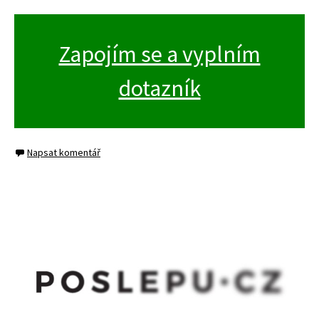
Zapojím se a vyplním
dotazník
Napsat komentář