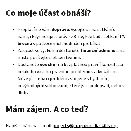
Co moje účast obnáší?
Proplatíme Vám
dopravu
. Vydejte se na setkání s
námi, i když nežijete právě v Brně, kde bude setkání
17.
března
v podvečerních hodinách probíhat.
Za účast ve výzkumu dostanete
finanční odměnu
a na
místě počítejte s občerstvením.
Dostanete
voucher
na bezplatnou právní konzultaci
nějakého vašeho právního problému s advokátem.
Může jít třeba o problémy spojené s bydlením,
nevýhodnými smlouvami, které jste podepsali, nebo s
dluhy.
Mám zájem. A co teď?
Napište nám na e-mail
projects@praguemediaskills.org