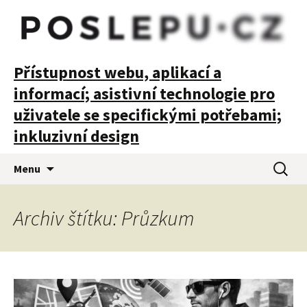
POSLEPU
Přístupnost webu, aplikací a
informací; asistivní technologie pro
uživatele se specifickými potřebami;
inkluzivní design
Přejít
Vyhledá
Menu
k
obsahu
webu
Archiv štítku: Průzkum