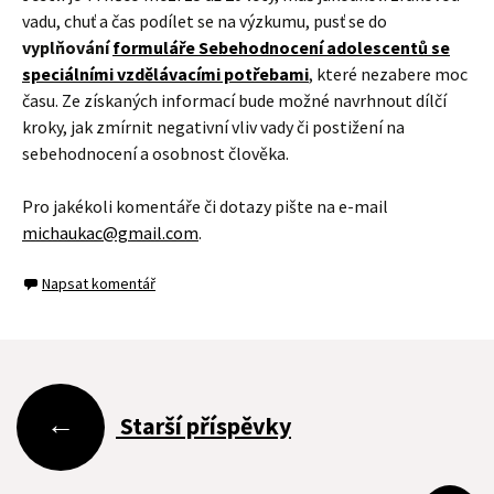
vadu, chuť a čas podílet se na výzkumu, pusť se do
vyplňování
formuláře Sebehodnocení adolescentů se
speciálními vzdělávacími potřebami
, které nezabere moc
času. Ze získaných informací bude možné navrhnout dílčí
kroky, jak zmírnit negativní vliv vady či postižení na
sebehodnocení a osobnost člověka.
Pro jakékoli komentáře či dotazy pište na e-mail
michaukac@gmail.com
.
Napsat komentář
Navigace
←
Starší příspěvky
pro