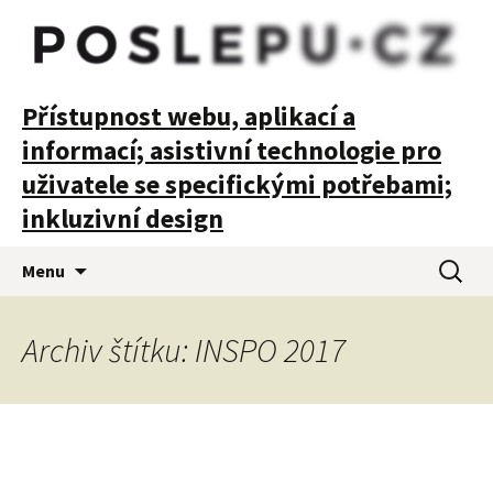
POSLEPU
Přístupnost webu, aplikací a
informací; asistivní technologie pro
uživatele se specifickými potřebami;
inkluzivní design
Přejít
Vyhledá
Menu
k
obsahu
webu
Archiv štítku: INSPO 2017