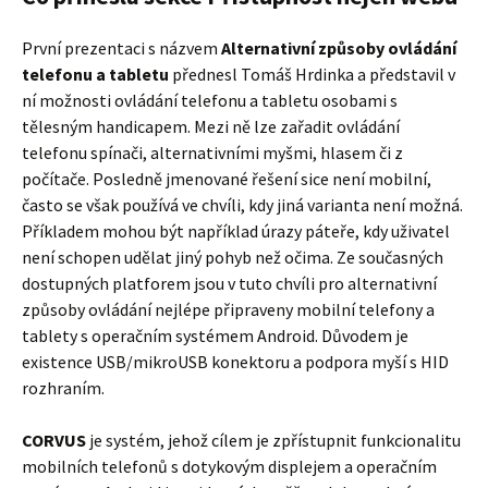
První prezentaci s názvem
Alternativní způsoby ovládání
telefonu a tabletu
přednesl Tomáš Hrdinka a představil v
ní možnosti ovládání telefonu a tabletu osobami s
tělesným handicapem. Mezi ně lze zařadit ovládání
telefonu spínači, alternativními myšmi, hlasem či z
počítače. Posledně jmenované řešení sice není mobilní,
často se však používá ve chvíli, kdy jiná varianta není možná.
Příkladem mohou být například úrazy páteře, kdy uživatel
není schopen udělat jiný pohyb než očima. Ze současných
dostupných platforem jsou v tuto chvíli pro alternativní
způsoby ovládání nejlépe připraveny mobilní telefony a
tablety s operačním systémem Android. Důvodem je
existence USB/mikroUSB konektoru a podpora myší s HID
rozhraním.
CORVUS
je systém, jehož cílem je zpřístupnit funkcionalitu
mobilních telefonů s dotykovým displejem a operačním