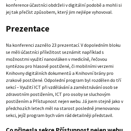
konference účastníci obdrželi v digitální podobě a mohli si
jej tak přečíst způsobem, který jim nejlépe vyhovoval.
Prezentace
Na konferenci zaznělo 23 prezentací. V dopoledním bloku
se měli účastníci příležitost seznámit například s
možnostmi využití nanovláken v medicíně, řečovou
syntézou pro hlasově postižené, či mobilními verzemi
Knihovny digitálních dokumentů a Knihovní brány pro
zrakově postižené. Odpolední program byl rozdělen do tří
sekcí – Využití ICT při vzdělávání a zaměstnávání osob se
zdravotním postižením, ICT pro osoby se sluchovým
postižením a Přístupnost nejen webu. Já jsem stejně jako v
předchozích letech měl na starost posledně jmenovanou
sekci, jejíž program bych vám rád detailněji představil.
Co přinesla sekce Přístupnost nejen webu