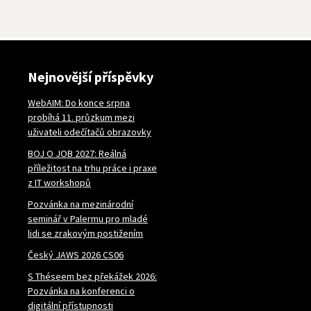
Nejnovější příspěvky
WebAIM: Do konce srpna
probíhá 11. průzkum mezi
uživateli odečítačů obrazovky
BOJ O JOB 2027: Reálná
příležitost na trhu práce i praxe
z IT workshopů
Pozvánka na mezinárodní
seminář v Palermu pro mladé
lidi se zrakovým postižením
Český JAWS 2026 CS06
S Théseem bez překážek 2026:
Pozvánka na konferenci o
digitální přístupnosti