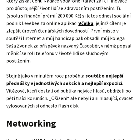
který získal
Cenu Nadace Vodafone Rafael
za ICT inovace
pro důstojnější život lidí se zdravotním postižením. Tu
(spolu s finanční prémií 200 000 Kč) si letos odnesl sociální
podnik Levebee za online aplikaci
Včelka
, jejímž cílem je
zlepšit úroveň čtenářských dovedností. První místo v
soutěži Internet a můj handicap pak obsadil můj kolega
Saša Zvonek za příspěvek nazvaný Časosběr, v němž popsal
měnící se roli telefonu v životě lidí se sluchovým
postižením.
Stejně jako v minulém roce proběhla
soutěž o nejlepší
přednášky v jednotlivých sekcích a nejlepší expozici
.
Vítězové, kteří dostali od publika nejvíce hlasů, obdrželi po
pěti tisíci korunách. „Ošizeni“ ale nebyli ani hlasující, dvacet
vylosovaných si odneslo flash disk.
Networking