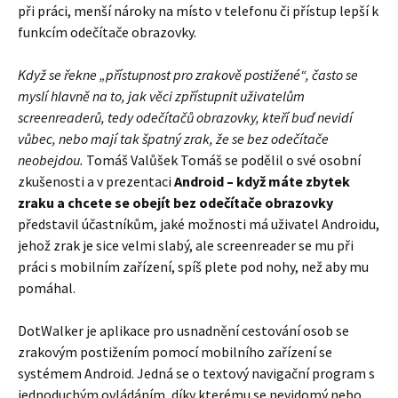
při práci, menší nároky na místo v telefonu či přístup lepší k
funkcím odečítače obrazovky.
Když se řekne „přístupnost pro zrakově postižené“, často se
myslí hlavně na to, jak věci zpřístupnit uživatelům
screenreaderů, tedy odečítačů obrazovky, kteří buď nevidí
vůbec, nebo mají tak špatný zrak, že se bez odečítače
neobejdou.
Tomáš Valůšek Tomáš se podělil o své osobní
zkušenosti a v prezentaci
Android – když máte zbytek
zraku a chcete se obejít bez odečítače obrazovky
představil účastníkům, jaké možnosti má uživatel Androidu,
jehož zrak je sice velmi slabý, ale screenreader se mu při
práci s mobilním zařízení, spíš plete pod nohy, než aby mu
pomáhal.
DotWalker je aplikace pro usnadnění cestování osob se
zrakovým postižením pomocí mobilního zařízení se
systémem Android. Jedná se o textový navigační program s
jednoduchým ovládáním, díky kterému se nevidomý nebo