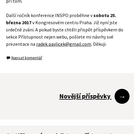
při tom.
Další ročník konference INSPO proběhne v
sobotu 25.
března 2017
v Kongresovém centru Praha. Již nyní jste
srdečně zváni. A pokud byste chtěli přispět příspěvkem do
sekce Přístupnost nejen webu, pošlete mi návrhy své
prezentace na
radek.pavlicek@gmail.com
. Děkuji.
Napsat komentář
Navigace
→
Novější příspěvky
pro
příspěvky