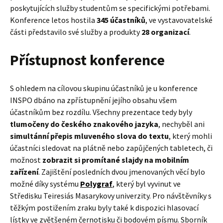
poskytujících služby studentům se specifickými potřebami.
Konference letos hostila
345 účastníků
, ve vystavovatelské
části představilo své služby a produkty
28 organizací
.
Přístupnost konference
S ohledem na cílovou skupinu účastníků je u konference
INSPO dbáno na zpřístupnění jejího obsahu všem
účastníkům bez rozdílu. Všechny prezentace tedy byly
tlumočeny do českého znakového jazyka
, nechyběl ani
simultánní přepis mluveného slova do textu
, který mohli
účastníci sledovat na plátně nebo zapůjčených tabletech, či
možnost
zobrazit si promítané slajdy na mobilním
zařízení
. Zajištění posledních dvou jmenovaných věcí bylo
možné díky systému
Polygraf
, který byl vyvinut ve
Středisku Teiresiás Masarykovy univerzity. Pro návštěvníky s
těžkým postižením zraku byly také k dispozici hlasovací
lístky ve zvětšeném černotisku či bodovém písmu. Sborník