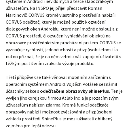
systémem Android i nevidomých a těžce slabozrakoým
uživatelům. Na INSPO jej přijel představit Roman
Martinovič. CORVUS kromě vlastního prostředí a nabízí i
CORVUS odečítač, který je možné použít k ozvučení
dialogových oken Androidu, které není možné obsloužit z
CORVUS prostředí, či ozvučení vyhledávání objektů na
obrazovce prostřednictvím procházení prstem. CORVUS se
vyznačuje rychlostí, jednoduchostí a přizpůsobitelností a
nutno přiznat, že je na něm velmi znát zapojení uživatelů s
těžkým postižením zraku do vývoje produktu.
Třetí příspěvek se také věnoval mobilním zařízením s
operačním systémem Android. Vojtěch Polášek seznámil
účastníky sekce s
odečítačem obrazovky ShinePlus
. Ten je
vyvíjen jihokorejskou firmou Atlab Inc. a je prozatím svým
uživatelům nabízen zdarma. Kromě funkcí odečítače
obrazovky nabízí i možnost zvětšování a přizpůsobení
vzhledu prostředí. ShinePlus je mezi uživateli oblíbený
zejména pro lepší odezvu