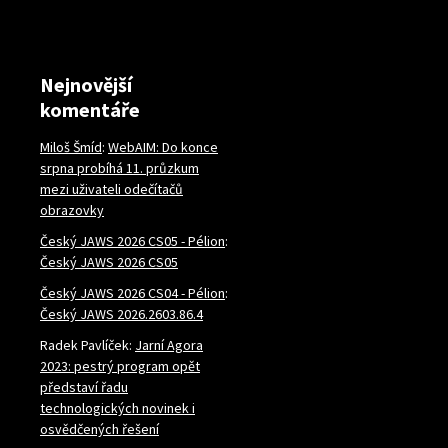
Nejnovější
komentáře
Miloš Šmíd
:
WebAIM: Do konce
srpna probíhá 11. průzkum
mezi uživateli odečítačů
obrazovky
Český JAWS 2026 CS05 - Pélion
:
Český JAWS 2026 CS05
Český JAWS 2026 CS04 - Pélion
:
Český JAWS 2026.2603.86.4
Radek Pavlíček
:
Jarní Agora
2023: pestrý program opět
představí řadu
technologických novinek i
osvědčených řešení