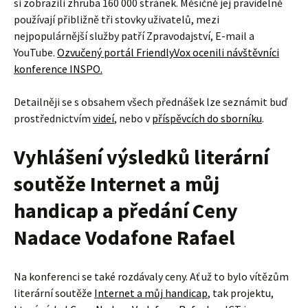
si zobrazili zhruba 160 000 stránek. Měsíčně jej pravidelně
používají přibližně tři stovky uživatelů, mezi
nejpopulárnější služby patří Zpravodajství, E-mail a
YouTube.
Ozvučený portál FriendlyVox ocenili návštěvníci
konference INSPO.
Detailněji se s obsahem všech přednášek lze seznámit buď
prostřednictvím
videí
, nebo v
příspěvcích do sborníku
.
Vyhlášení výsledků literární
soutěže Internet a můj
handicap a předání Ceny
Nadace Vodafone Rafael
Na konferenci se také rozdávaly ceny. Ať už to bylo vítězům
literární soutěže
Internet a můj handicap
, tak projektu,