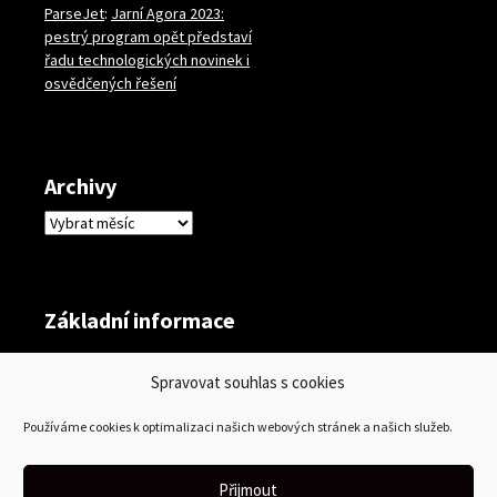
ParseJet
:
Jarní Agora 2023:
pestrý program opět představí
řadu technologických novinek i
osvědčených řešení
Archivy
Archivy
Základní informace
Přihlásit se
Spravovat souhlas s cookies
Zdroj kanálů (příspěvky)
Používáme cookies k optimalizaci našich webových stránek a našich služeb.
Kanál komentářů
Česká lokalizace
Přijmout