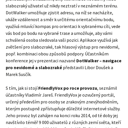
slabozraký uživatel už nikdy neztratí v neznámém terénu.
DotWalker umožňuje zjistit adresu, na níž se nacházíte,
ukáže vzdálenost a směr k určitému orientačnímu bodu,
využívá mluvící kompas pro orientaci k vybranému cíli, vede
vás bod po bodu na vybrané trase a umožňuje, aby vámi
schválená osoba sledovala vaši pozici. Aplikace využívá jak
zvětšení pro slabozraké, tak hlasový výstup pro nevidomé,
popř. kombinaci obou způsobů podpory. Účastníkům
konference jej v prezentaci nazvané
DotWalker – navigace
pro nevidomé a slabozraké
představili Libor Doušek a
Marek Susčík.
S tím, jak si stojí
FriendlyVox po roce provozu
, seznámil
účastníky Vladimír Jareš. FriendlyVox je ozvučený portál,
určený především pro osoby se zrakovým znevýhodněním,
kterým postupně zpřístupňuje důležité internetové služby.
Jeho provoz byl zahájen na konci roku 2014, od té doby jej
navštívilo téměř 9 000 uživatelů z různých zemí světa, kteří