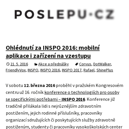
Ohlédnutí za INSPO 2016: mobilní
aplikace i zařízení na vzestupu
21. 5. 2016
Akce a přednášky
Corvus
,
DotWalker
,
FriendlyVox
,
INSPO
,
INSPO 2016
,
INSPO 2017
,
Rafael
,
ShinePlus
V sobotu
12. března 2016
proběhl v pražském Kongresovém
centru už 16. ročník
konference o technologiích pro osoby
se specifickými potřebami –
INSPO 2016
. Konference již
tradičně přilákala lidi s nejrůznějším zdravotním
postižením, jejich rodinné příslušníky, pracovníky
organizací sdružujících či poskytujících služby zdravotně
postiženým, studenty či pracovníky vysokoškolských center