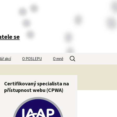
atele se
Vyhledávání
ář akcí
O POSLEPU
O mně
Certifikovaný specialista na
přístupnost webu (CPWA)