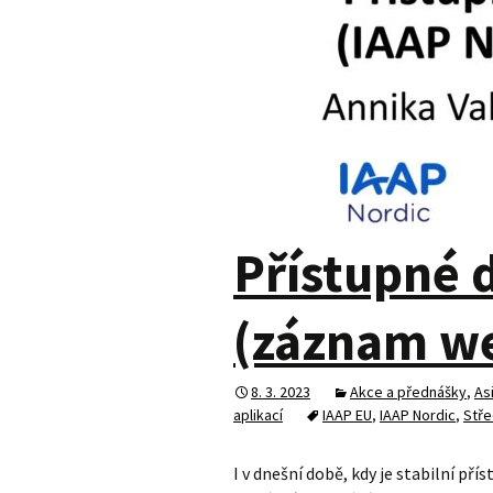
Přístupné
(záznam w
8. 3. 2023
Akce a přednášky
,
As
aplikací
IAAP EU
,
IAAP Nordic
,
Stře
I v dnešní době, kdy je stabilní př