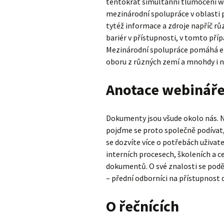
tentokrát simultánní tlumočení w
mezinárodní spolupráce v oblasti p
tytéž informace a zdroje napříč růz
bariér v přístupnosti, v tomto pří
Mezinárodní spolupráce pomáhá ef
oboru z různých zemí a mnohdy i n
Anotace webinář
Dokumenty jsou všude okolo nás. N
pojďme se proto společně podívat, 
se dozvíte více o potřebách uživat
interních procesech, školeních a ce
dokumentů. O své znalosti se podě
– přední odborníci na přístupnost
O řečnících