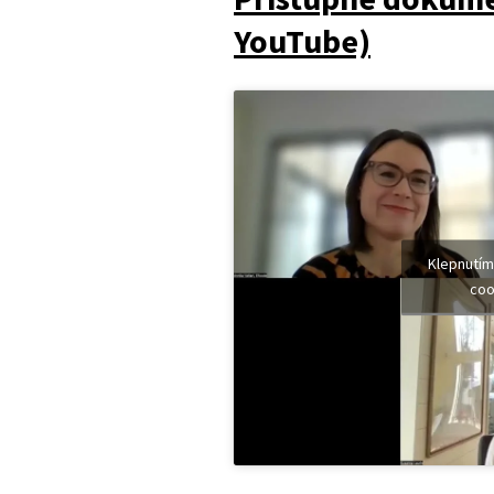
YouTube)
Klepnutím
coo