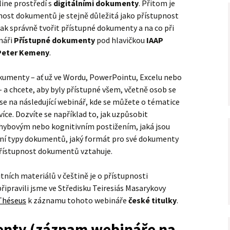
line prostředí s
digitálními dokumenty
. Přitom je
nost dokumentů je stejně důležitá jako přístupnost
jak správně tvořit přístupné dokumenty a na co při
ináři
Přístupné dokumenty
pod hlavičkou
IAAP
Peter Kemeny
.
dokumenty – ať už ve Wordu, PowerPointu, Excelu nebo
a chcete, aby byly přístupné všem, včetně osob se
se na následující webinář, kde se můžete o tématice
ce. Dozvíte se například to, jak uzpůsobit
ybovým nebo kognitivním postižením, jaká jsou
tní typy dokumentů, jaký formát pro své dokumenty
 přístupnost dokumentů vztahuje.
tních materiálů v češtině je o přístupnosti
pravili jsme ve Středisku Teiresiás Masarykovy
Théseus
k záznamu tohoto webináře
české titulky
.
enty (záznam webináře na