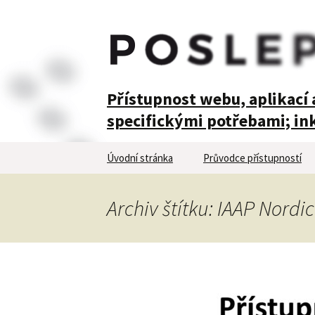
POSLEPU
Přístupnost webu, aplikací a
specifickými potřebami; ink
Přejít
Úvodní stránka
Průvodce přístupností
k
obsahu
webu
Archiv štítku: IAAP Nordic