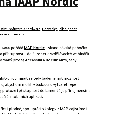
na IAAP Nordic
istivní software a hardware
,
Pozvánky
,
Přístupnost
iresiás
,
Théseus
 14:00
pořádá
IAAP Nordic
– skandinávská pobočka
a přístupnost – další ze série vzdělávacích webinářů
 nazvaný prostě
Accessible Documents
, tedy
abitých 60 minut se tedy budeme mít možnost
u, abychom mohli v budoucnu vytvářet lépe
, protože i přístupnost dokumentů je přinejmenším
ebů či mobilních aplikací.
ct i plodné, spolupráci s kolegy z IAAP zajistíme i