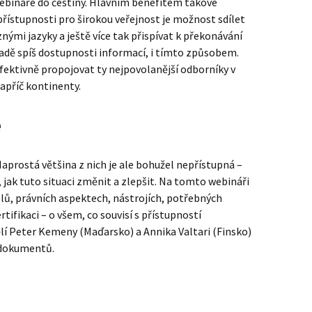
ebináře do češtiny. Hlavním benefitem takové
řístupnosti pro širokou veřejnost je možnost sdílet
nými jazyky a ještě více tak přispívat k překonávání
padě spíš dostupnosti informací, i tímto způsobem.
ektivně propojovat ty nejpovolanější odborníky v
apříč kontinenty.
e
aprostá většina z nich je ale bohužel nepřístupná –
jak tuto situaci změnit a zlepšit. Na tomto webináři
elů, právních aspektech, nástrojích, potřebných
rtifikaci – o všem, co souvisí s přístupností
lí Peter Kemeny (Maďarsko) a Annika Valtari (Finsko)
 dokumentů.