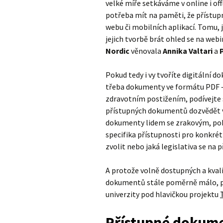
velké míře setkáváme v online i off
potřeba mít na paměti, že přístup
webu či mobilních aplikací. Tomu, 
jejich tvorbě brát ohled se na web
Nordic
věnovala
Annika Valtari
a
Pokud tedy i vy tvoříte digitální 
třeba dokumenty ve formátu PDF – 
zdravotním postižením, podívejte 
přístupných dokumentů dozvědět ví
dokumenty lidem se zrakovým, poh
specifika přístupnosti pro konkré
zvolit nebo jaká legislativa se na
A protože volně dostupných a kvali
dokumentů stále poměrně málo, při
univerzity pod hlavičkou projektu
Přístupné dokum