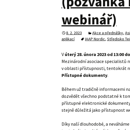
(pozvánka 
webinář)
8. 2. 2023
Akce a přednášky
,
As
aplikací
IAAP Nordic
,
Středisko Te
V
úterý 28. února 2023 od 13:00 do
Mezinárodní asociace specialistů n
v oblasti přístupnosti, tentokrát
Přístupné dokumenty
.
Během už tradičně informacemi n
dozvědět všechno podstatné k tom
přístupné elektronické dokumenty
stejně důležitá jako přístupnost w
Díky naší dlouhodobé, a neváháme ří