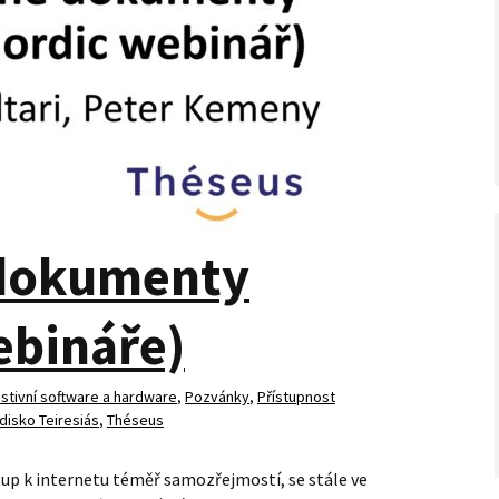
 dokumenty
ebináře)
istivní software a hardware
,
Pozvánky
,
Přístupnost
disko Teiresiás
,
Théseus
ístup k internetu téměř samozřejmostí, se stále ve