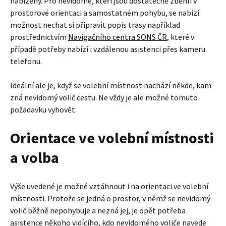
nabízeny. Pro nevidomé, kteří jsou dostatečně zběhlí v
prostorové orientaci a samostatném pohybu, se nabízí
možnost nechat si připravit popis trasy například
prostřednictvím
Navigačního centra SONS ČR
, které v
případě potřeby nabízí i vzdálenou asistenci přes kameru
telefonu.
Ideální ale je, když se volební místnost nachází někde, kam
zná nevidomý volič cestu. Ne vždy je ale možné tomuto
požadavku vyhovět.
Orientace ve volební místnosti
a volba
Výše uvedené je možné vztáhnout i na orientaci ve volební
místnosti. Protože se jedná o prostor, v němž se nevidomý
volič běžně nepohybuje a nezná jej, je opět potřeba
asistence někoho vidícího, kdo nevidomého voliče navede