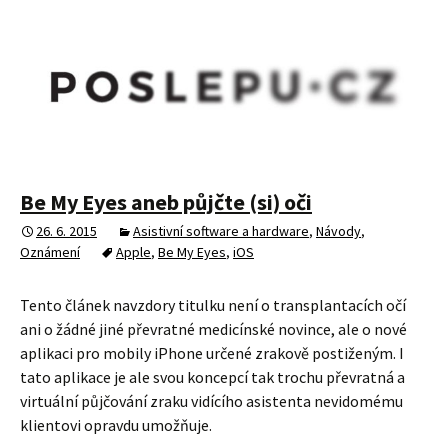
Be My Eyes aneb půjčte (si) oči
26. 6. 2015
Asistivní software a hardware
,
Návody
,
Oznámení
Apple
,
Be My Eyes
,
iOS
Tento článek navzdory titulku není o transplantacích očí
ani o žádné jiné převratné medicínské novince, ale o nové
aplikaci pro mobily iPhone určené zrakově postiženým. I
tato aplikace je ale svou koncepcí tak trochu převratná a
virtuální půjčování zraku vidícího asistenta nevidomému
klientovi opravdu umožňuje.