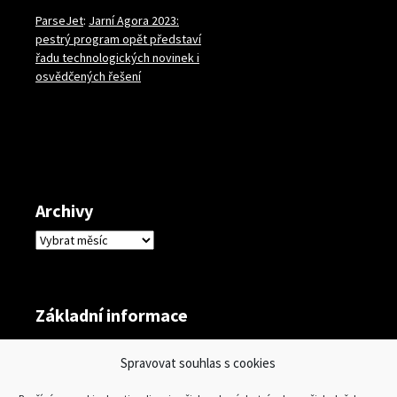
ParseJet
:
Jarní Agora 2023:
pestrý program opět představí
řadu technologických novinek i
osvědčených řešení
Archivy
Archivy
Základní informace
Přihlásit se
Spravovat souhlas s cookies
Zdroj kanálů (příspěvky)