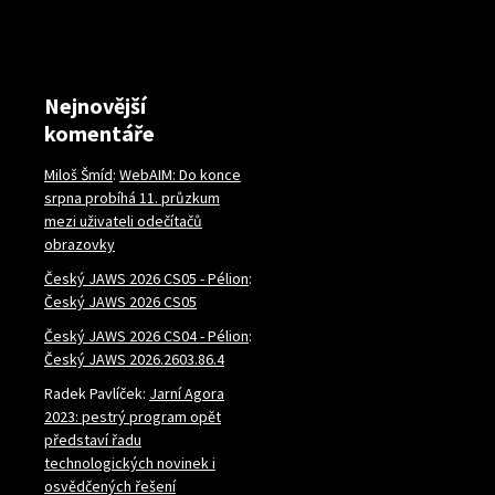
Nejnovější
komentáře
Miloš Šmíd
:
WebAIM: Do konce
srpna probíhá 11. průzkum
mezi uživateli odečítačů
obrazovky
Český JAWS 2026 CS05 - Pélion
:
Český JAWS 2026 CS05
Český JAWS 2026 CS04 - Pélion
:
Český JAWS 2026.2603.86.4
Radek Pavlíček
:
Jarní Agora
2023: pestrý program opět
představí řadu
technologických novinek i
osvědčených řešení