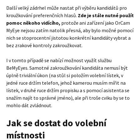
Další velký zádrhel může nastat při výběru kandidátů pro
kroužkování preferenčních hlasů.
Zde je stále nutné použít
pomoc někoho vidícího,
protože ani zařízení jako OrCam
MyEye nejsou zatím natolik přesná, aby bylo možné pomocí
nich se stoprocentní jistotou konkrétní kandidáty vybrat a
bez zrakové kontroly zakroužkovat.
I v tomto případě se nabízí možnost využít službu
BeMyEyes. Samotné zakroužkování kandidáta nemusí být
úplně triviální úkon (na stůl si položím volební lístek, v
jedné ruce držím telefon, jehož kamerou musím mířit na
lístek, v druhé ruce držím propisku a s pomocí asistenta se
snažím najít to správné jméno), ale při troše cviku by se to
mohlo dát zvládnout.
Jak se dostat do volební
místnosti