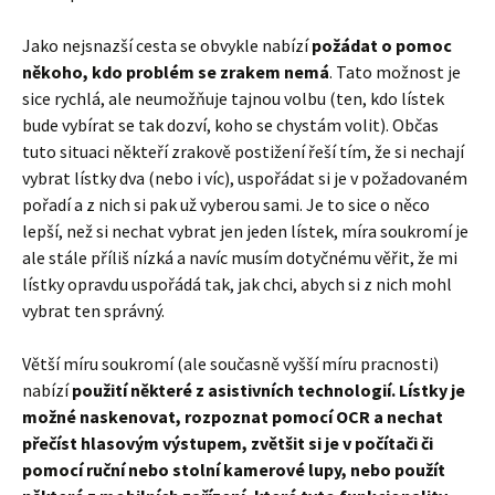
Jako nejsnazší cesta se obvykle nabízí
požádat o pomoc
někoho, kdo problém se zrakem nemá
. Tato možnost je
sice rychlá, ale neumožňuje tajnou volbu (ten, kdo lístek
bude vybírat se tak dozví, koho se chystám volit). Občas
tuto situaci někteří zrakově postižení řeší tím, že si nechají
vybrat lístky dva (nebo i víc), uspořádat si je v požadovaném
pořadí a z nich si pak už vyberou sami. Je to sice o něco
lepší, než si nechat vybrat jen jeden lístek, míra soukromí je
ale stále příliš nízká a navíc musím dotyčnému věřit, že mi
lístky opravdu uspořádá tak, jak chci, abych si z nich mohl
vybrat ten správný.
Větší míru soukromí (ale současně vyšší míru pracnosti)
nabízí
použití některé z asistivních technologií. Lístky je
možné naskenovat, rozpoznat pomocí OCR a nechat
přečíst hlasovým výstupem, zvětšit si je v počítači či
pomocí ruční nebo stolní kamerové lupy, nebo použít