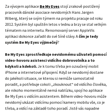
Za vývojem aplikace
Be My Eyes
stojí zrakově postižený
pracovník dánské asociace nevidomých Hans Jørgen
Wiberg, který se svým týmem na projektu pracuje od roku
2012. Systém byl spuštěn letos v lednu a brzy se stal velkým
tématem na internetu. Renomovaný server AppleVis
aplikaci dokonce zařadil do své Síně slávy. A
čím je tedy
systém Be My Eyes výjimečný
?
Be My Eyes zprostředkuje nevidomému uživateli pomocí
video-hovoru asistenci vidícího dobrovolníka a to
kdykoli a kdekoli.
Je k tomu třeba jen ozvučený mobil
iPhone a internetové připojení. Když se nevidomý dostane
do jakékoli situace, se kterou si nemůže samostatně
poradit, a potřebuje cokoli „zkouknout“ od vidícího člověka,
ale nikoho momentálně nemá nablízku, spojí ho aplikace
Be My Eyes s vidícím asistentem. Během video-hovoru může
nevidomý ukázat vidícímu pomocí kamery mobilu vše, co je
třeba, a vidící na základě toho poradí. Jistě vás napadne