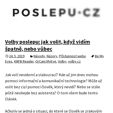
Volby poslepu: jak volit, když vidím
špatně, nebo vůbec
24. 5. 2019
Návody
,
Názory
,
Přístupnost webu
Be My
Eyes
,
KNFB Reader
,
OrCam MyEye
,
Volby
,
volby.cz
Jak volí nevidomí a slabozrací? Kde už jim dnes mohou
pomoci informační a komunikační technologie? Může už
volit bez cizí pomoci člověk, který nevidí? Nebo se stále
ještě neobejde bez asistenta? O tom všem bude tento
článek.
Ačkoliv se jedná o situaci, do které se člověk se zrakovým