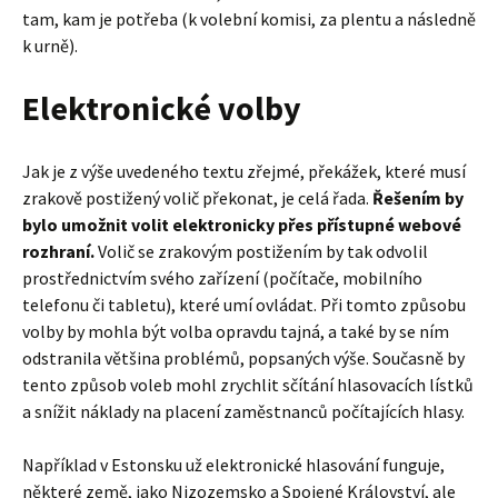
tam, kam je potřeba (k volební komisi, za plentu a následně
k urně).
Elektronické volby
Jak je z výše uvedeného textu zřejmé, překážek, které musí
zrakově postižený volič překonat, je celá řada.
Řešením by
bylo umožnit volit elektronicky přes přístupné webové
rozhraní.
Volič se zrakovým postižením by tak odvolil
prostřednictvím svého zařízení (počítače, mobilního
telefonu či tabletu), které umí ovládat. Při tomto způsobu
volby by mohla být volba opravdu tajná, a také by se ním
odstranila většina problémů, popsaných výše. Současně by
tento způsob voleb mohl zrychlit sčítání hlasovacích lístků
a snížit náklady na placení zaměstnanců počítajících hlasy.
Například v Estonsku už elektronické hlasování funguje,
některé země, jako Nizozemsko a Spojené Království, ale