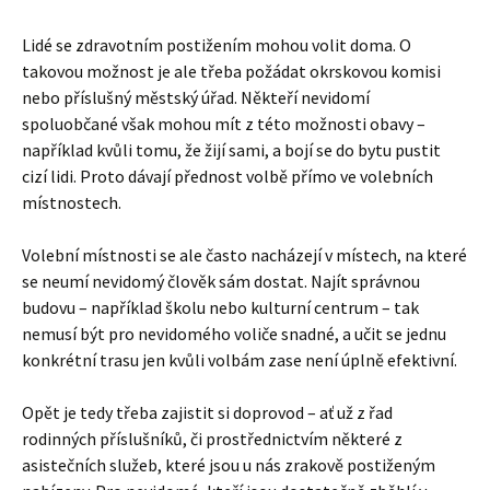
Lidé se zdravotním postižením mohou volit doma. O
takovou možnost je ale třeba požádat okrskovou komisi
nebo příslušný městský úřad. Někteří nevidomí
spoluobčané však mohou mít z této možnosti obavy –
například kvůli tomu, že žijí sami, a bojí se do bytu pustit
cizí lidi. Proto dávají přednost volbě přímo ve volebních
místnostech.
Volební místnosti se ale často nacházejí v místech, na které
se neumí nevidomý člověk sám dostat. Najít správnou
budovu – například školu nebo kulturní centrum – tak
nemusí být pro nevidomého voliče snadné, a učit se jednu
konkrétní trasu jen kvůli volbám zase není úplně efektivní.
Opět je tedy třeba zajistit si doprovod – ať už z řad
rodinných příslušníků, či prostřednictvím některé z
asistečních služeb, které jsou u nás zrakově postiženým