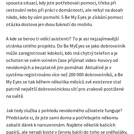
spousta situací, kdy jste potřebovali pomoci, třeba při
cestování nebo při práci v domácnosti, ale nebyl na dosah
nikdo, kdo by vám pomohl. S Be My Eyes je získání pomoci
otázka doslova jen dvou ťuknutí do mobilu.
A kde se berou ti vidící asistenti? To je asi nejzajímavější
stránka celého projektu. Do Be MyEyes se jako dobrovolník
může zaregistrovat kdokoli, kdo má chytrý telefon a je
ochoten ve svém volném čase přijímat video-hovory od
nevidomých a bezplatně jim pomáhat. Aktuálně je v
systému registrováno více než 200 000 dobrovolníků, a Be
My Eyes se tak během několika měsíců své existence stal
patrně největší dobrovolnickou sítí pro zrakově postižené
na světě.
Jak tedy služba z pohledu nevidomého uživatele funguje?
Představte si, že jste sami doma a potřebujete někomu
zabalit dárek k narozeninám. Najdete několik balicích
papírů, ale neradi byste v červnu balili do toho se sněhuláky,