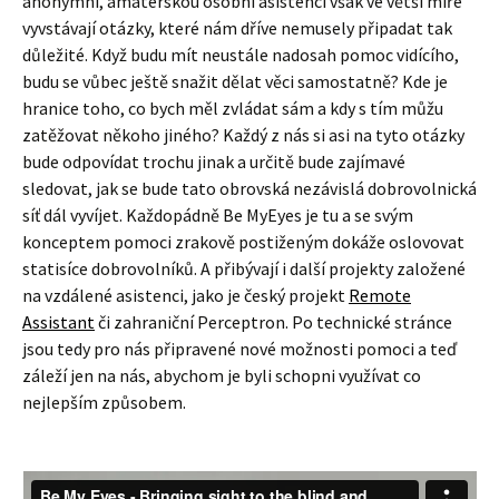
anonymní, amatérskou osobní asistencí však ve větší míře
vyvstávají otázky, které nám dříve nemusely připadat tak
důležité. Když budu mít neustále nadosah pomoc vidícího,
budu se vůbec ještě snažit dělat věci samostatně? Kde je
hranice toho, co bych měl zvládat sám a kdy s tím můžu
zatěžovat někoho jiného? Každý z nás si asi na tyto otázky
bude odpovídat trochu jinak a určitě bude zajímavé
sledovat, jak se bude tato obrovská nezávislá dobrovolnická
síť dál vyvíjet. Každopádně Be MyEyes je tu a se svým
konceptem pomoci zrakově postiženým dokáže oslovovat
statisíce dobrovolníků. A přibývají i další projekty založené
na vzdálené asistenci, jako je český projekt
Remote
Assistant
či zahraniční Perceptron. Po technické stránce
jsou tedy pro nás připravené nové možnosti pomoci a teď
záleží jen na nás, abychom je byli schopni využívat co
nejlepším způsobem.