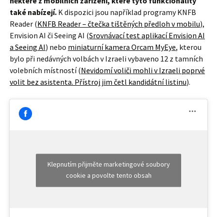
některé z mobilních zařízení, které tyto funkcionality
také nabízejí.
K dispozici jsou například programy KNFB
Reader (
KNFB Reader – čtečka tištěných předloh v mobilu
),
Envision AI či Seeing AI (
Srovnávací test aplikací Envision AI
a Seeing AI
) nebo
miniaturní kamera Orcam MyEye
, kterou
bylo při nedávných volbách v Izraeli vybaveno 12 z tamních
volebních místností (
Nevidomí voliči mohli v Izraeli poprvé
volit bez asistenta. Přístroj jim četl kandidátní listinu
).
Klepnutím přijměte marketingové soubory
cookie a povolte tento obsah