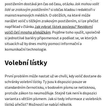
postižením dostává jen čas od času, otázku
Jak mohou volit
lidé se zrakovým postižením?
si občas kladou i redaktoři v
mainstreamových médiích. O obtížích, na které může
narážet volič s těžkým zrakovým postižením, si lze přečíst
například v článku
Jak vybrat lístek poslepu? Nevidomí
voliči čelí mnoha překážkám
. Pojďme toho využít, společně
si jednotlivé bariéry připomenout a podívat se, ve kterých
situacích už by dnes mohly pomoci informační a
komunikační technologie.
Volební lístky
První problém může nastat už ve chvíli, kdy volič dostane do
schránky volební lístky. Ty jsou k dispozici pouze ve
standardním černotisku, v bodovém písmu se netisknou,
protože zákon to neumožňuje. Stejně tak není k dispozici
varianta s větším písmem. Jak si tedy informace z volebních
lístků přečíst? Možností se nabízí několik.