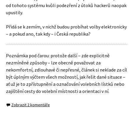
od tohoto systému kvůli podezření z útoků hackerů naopak
upustily.
Přidá se k zemím, v nichž budou probíhat volby elektronicky
– a pokud ano, tak kdy – i Česká republika?
Poznámka pod čarou: protože další – zde explicitně
nezmíněné způsoby – lze obecně považovat za
nekomfortní, zdlouhavé či nepřesné, článek si neklade za cíl
být úplným výčtem všech možností, jak řešit dané situace –
ať už je to zpřístupnění a označování volebních lístků nebo
zajištění cesty do volební místnosti a orientaci v ní.
Zobrazit 2 komentáře