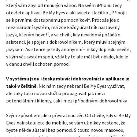
který vám zbyl od minulých vánoc. Na svém iPhonu tedy
otevřete aplikaci Be My Eyes a aktivujete tlačítko „Připojit
se k prvnímu dostupnému pomocníkovi“. Protože jde o
mezinárodní systém, má zde každý účastník nastavený
jazyk, kterým hovoří, a ve chvíli, kdy nevidomý požádá o
asistenci, je spojen s dobrovolníkem, který mluví stejným
jazykem. Asistence je tedy anonymní – nikdy dopředu nevíte,
s kým vás systém spojí, vždy by to ale měl být někdo, kdo je
v danou chvíli ochoten pomoci.
V systému jsou i česky mluvící dobrovolníci a aplikace je
také v češtině.
Nic nám tedy nebrání Be My Eyes využívat,
ale taky tuto novou službu propagovat jak mezi
potenciálními klienty, tak i mezi případnými dobrovolníky.
Svým způsobem jde o převratnou věc. Od chvíle, kdy si Be My
Eyes nainstalujete do mobilu, se vám už nikdy nestane, že
byste někde zůstali bez pomoci. S touto novou masovou,