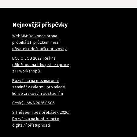
Nejnovější příspěvky
WebAIM: Do konce srpna
probíhá 11. průzkum mezi
uživateli odečítačů obrazovky
BOJ O JOB 2027: Reálná
příležitost na trhu práce i praxe
z IT workshopů
Pozvánka na mezinárodní
seminář v Palermu pro mladé
lidi se zrakovým postižením
Český JAWS 2026 CS06
S Théseem bez překážek 2026:
Pozvánka na konferenci o
digitální přístupnosti