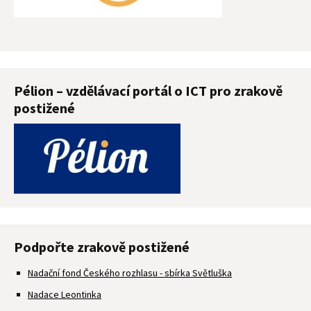
Pélion – vzdělávací portál o ICT pro zrakově
postižené
Podpořte zrakově postižené
Nadační fond Českého rozhlasu - sbírka Světluška
Nadace Leontinka