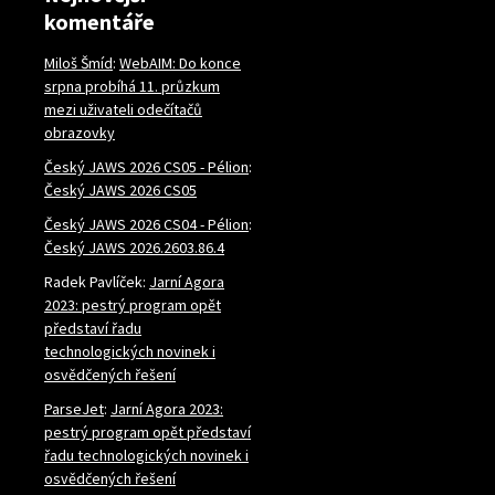
komentáře
Miloš Šmíd
:
WebAIM: Do konce
srpna probíhá 11. průzkum
mezi uživateli odečítačů
obrazovky
Český JAWS 2026 CS05 - Pélion
:
Český JAWS 2026 CS05
Český JAWS 2026 CS04 - Pélion
:
Český JAWS 2026.2603.86.4
Radek Pavlíček
:
Jarní Agora
2023: pestrý program opět
představí řadu
technologických novinek i
osvědčených řešení
ParseJet
:
Jarní Agora 2023:
pestrý program opět představí
řadu technologických novinek i
osvědčených řešení