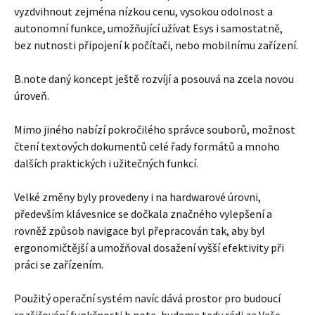
vyzdvihnout zejména nízkou cenu, vysokou odolnost a
autonomní funkce, umožňující užívat Esys i samostatně,
bez nutnosti připojení k počítači, nebo mobilnímu zařízení.
B.note daný koncept ještě rozvíjí a posouvá na zcela novou
úroveň.
Mimo jiného nabízí pokročilého správce souborů, možnost
čtení textových dokumentů celé řady formátů a mnoho
dalších praktických i užitečných funkcí.
Velké změny byly provedeny i na hardwarové úrovni,
především klávesnice se dočkala značného vylepšení a
rovněž způsob navigace byl přepracován tak, aby byl
ergonomičtější a umožňoval dosažení vyšší efektivity při
práci se zařízením.
Použitý operační systém navíc dává prostor pro budoucí
rozšiřování funkčnosti b.note, budeme tedy rádi za Vaše