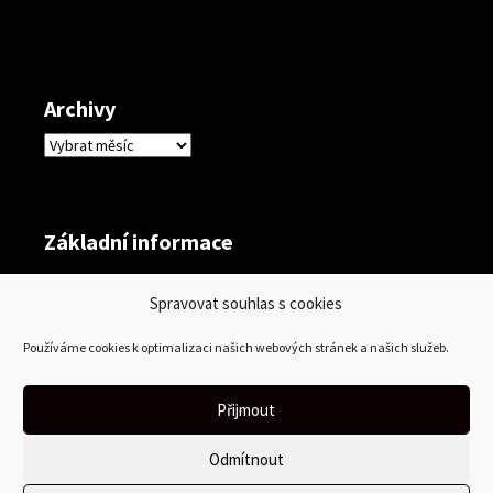
Archivy
Archivy
Základní informace
Přihlásit se
Spravovat souhlas s cookies
Zdroj kanálů (příspěvky)
Používáme cookies k optimalizaci našich webových stránek a našich služeb.
Kanál komentářů
Česká lokalizace
Přijmout
Odmítnout