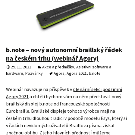
b.note – nový autonomní braillský řádek
na českém trhu (webinář Agory)
29. 11. 2021
Akce a přednášky
,
Asistivní software a
hardware
,
Pozvánky
Agora
,
Agora 2021
,
b.note
Webinář navazuje na příspěvek v
plenární sekci podzimní
Agory 2021
a chtěli bychom vám na něm představit nový
braillský displej b.note od francouzské společnosti
Eurobraille. Braillské displeje tohoto výrobce mají na
českém trhu dlouhou tradici v podobě modelu Esys, který si
v řadách nevidomých uživatelů Braillova písma získal
značnou oblibu. Z jeho hlavních předností můžeme