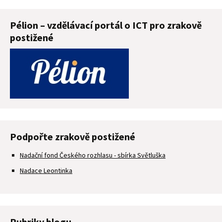
Pélion – vzdělávací portál o ICT pro zrakově
postižené
Podpořte zrakově postižené
Nadační fond Českého rozhlasu - sbírka Světluška
Nadace Leontinka
Rubriky blogu