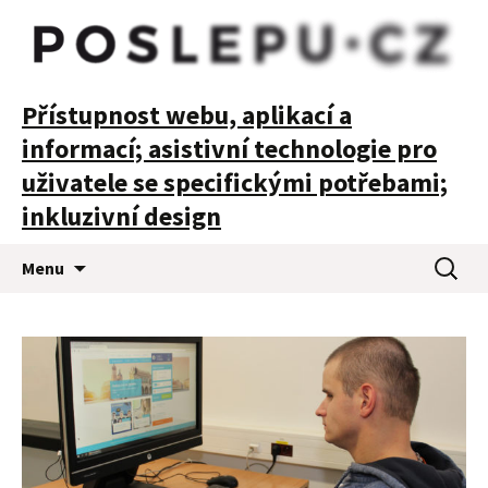
POSLEPU
Přístupnost webu, aplikací a
informací; asistivní technologie pro
uživatele se specifickými potřebami;
inkluzivní design
Přejít
Vyhledá
Menu
k
obsahu
webu