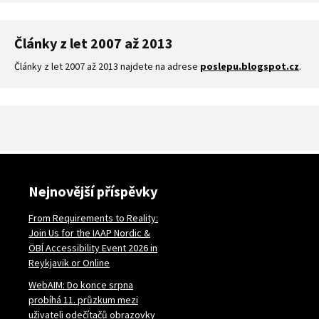
Články z let 2007 až 2013
Články z let 2007 až 2013 najdete na adrese
poslepu.blogspot.cz
.
Nejnovější příspěvky
From Requirements to Reality:
Join Us for the IAAP Nordic &
ÖBÍ Accessibility Event 2026 in
Reykjavik or Online
WebAIM: Do konce srpna
probíhá 11. průzkum mezi
uživateli odečítačů obrazovky