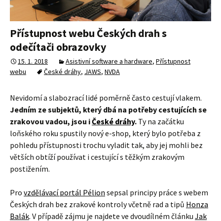
Přístupnost webu Českých drah s
odečítači obrazovky
15. 1. 2018
Asistivní software a hardware
,
Přístupnost
webu
České dráhy
,
JAWS
,
NVDA
Nevidomí a slabozrací lidé poměrně často cestují vlakem.
Jedním ze subjektů, který dbá na potřeby cestujících se
zrakovou vadou, jsou i
České dráhy
.
Ty na začátku
loňského roku spustily nový e-shop, který bylo potřeba z
pohledu přístupnosti trochu vyladit tak, aby jej mohli bez
větších obtíží používat i cestující s těžkým zrakovým
postižením.
Pro
vzdělávací portál Pélion
sepsal principy práce s webem
Českých drah bez zrakové kontroly včetně rad a tipů
Honza
Balák
. V případě zájmu je najdete ve dvoudílném článku
Jak