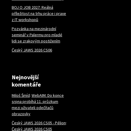
BOJ O JOB 2027: Reálná
příležitost na trhu práce i praxe
z IT workshopů
Pozvánka na mezinárodní
seminář v Palermu pro mladé
lidi se zrakovým postižením
Český JAWS 2026 CS06
Nejnovější
komentáře
Miloš Šmíd
:
WebAIM: Do konce
srpna probíhá 11. průzkum
mezi uživateli odečítačů
obrazovky
Český JAWS 2026 CS05 - Pélion
:
Český JAWS 2026 CS05