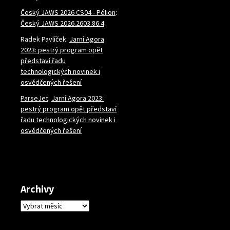
Český JAWS 2026 CS04 - Pélion
:
Český JAWS 2026.2603.86.4
Radek Pavlíček
:
Jarní Agora
2023: pestrý program opět
představí řadu
technologických novinek i
osvědčených řešení
ParseJet
:
Jarní Agora 2023:
pestrý program opět představí
řadu technologických novinek i
osvědčených řešení
Archivy
Archivy