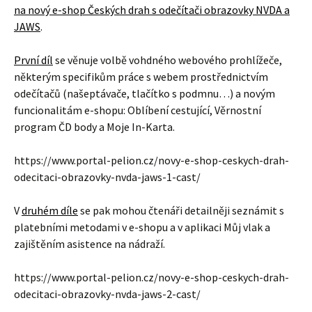
na nový e-shop Českých drah s odečítači obrazovky NVDA a
JAWS
.
První díl
se věnuje volbě vohdného webového prohlížeče,
některým specifikům práce s webem prostřednictvím
odečítačů (našeptávače, tlačítko s podmnu…) a novým
funcionalitám e-shopu: Oblíbení cestující, Věrnostní
program ČD body a Moje In-Karta.
https://www.portal-pelion.cz/novy-e-shop-ceskych-drah-
odecitaci-obrazovky-nvda-jaws-1-cast/
V
druhém díle
se pak mohou čtenáři detailněji seznámit s
platebními metodami v e-shopu a v aplikaci Můj vlak a
zajištěním asistence na nádraží.
https://www.portal-pelion.cz/novy-e-shop-ceskych-drah-
odecitaci-obrazovky-nvda-jaws-2-cast/