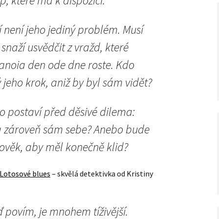
, které má k dispozici.
není jeho jediný problém. Musí
o snaží usvědčit z vražd, které
anoia den ode dne roste. Kdo
jeho krok, aniž by byl sám vidět?
 postaví před děsivé dilema:
a zároveň sám sebe? Anebo bude
lověk, aby měl konečně klid?
Lotosové blues
– skvělá detektivka od Kristiny
ď povím, je mnohem tíživější.