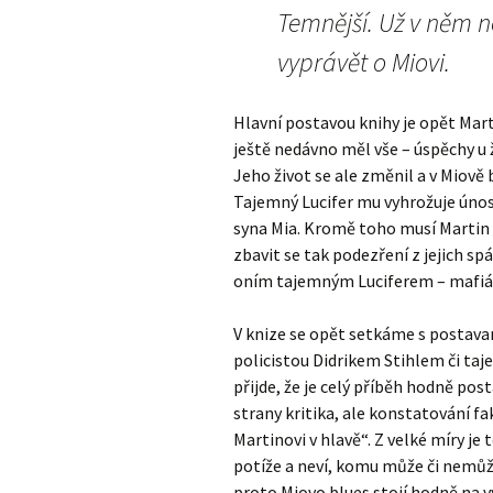
Temnější. Už v něm n
vyprávět o Miovi.
Hlavní postavou knihy je opět Mar
ještě nedávno měl vše – úspěchy u ž
Jeho život se ale změnil a v Miově 
Tajemný Lucifer mu vyhrožuje úno
syna Mia. Kromě toho musí Martin zj
zbavit se tak podezření z jejich spá
oním tajemným Luciferem – mafián
V knize se opět setkáme s postava
policistou Didrikem Stihlem či ta
přijde, že je celý příběh hodně po
strany kritika, ale konstatování fa
Martinovi v hlavě“. Z velké míry j
potíže a neví, komu může či nemůže 
proto Miovo blues stojí hodně na vý