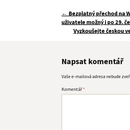
Navigace
←
Bezplatný přechod na W
uživatele možný i po 29. č
pro
Vyzkoušejte českou v
příspěvky
Napsat komentář
Vaše e-mailová adresa nebude zveř
Komentář
*