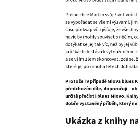
Pokud chce Martin svůj život vráti
se vypořádat se všemi výzvami, ji
času překvapivě zjišťuje, že všechny
navíc by mohly souviset s něčím, c
dotýkat se jej tak víc, než by jej
krůčkách dostává k vytouženému cí
a se vším zlem skoncovat, zdá se, ž
které jej po mnoha letech dohnala
Protože i v případě Miova blues 
předchozím díle, doporučuji – obz
určitě přečíst i
blues Miovo
. Knih
dobře vystavěný příběh, který n
Ukázka z knihy n