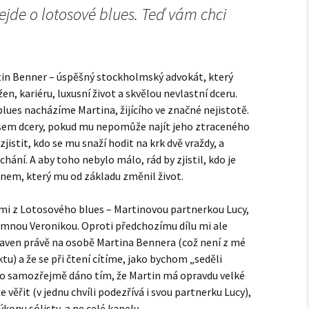
ejde o lotosové blues. Teď vám chci
tin Benner – úspěšný stockholmský advokát, který
en, kariéru, luxusní život a skvělou nevlastní dceru.
blues nacházíme Martina, žijícího ve značné nejistotě.
sem dcery, pokud mu nepomůže najít jeho ztraceného
istit, kdo se mu snaží hodit na krk dvě vraždy, a
chání. A aby toho nebylo málo, rád by zjistil, kdo je
em, který mu od základu změnil život.
mi z Lotosového blues – Martinovou partnerkou Lucy,
jemnou Veronikou. Oproti předchozímu dílu mi ale
staven právě na osobě Martina Bennera (což není z mé
ktu) a že se při čtení cítíme, jako bychom „seděli
e to samozřejmě dáno tím, že Martin má opravdu velké
věřit (v jednu chvíli podezřívá i svou partnerku Lucy),
konu sólisty, a ne celé kapely.