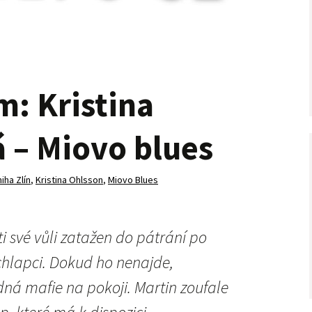
m: Kristina
 – Miovo blues
iha Zlín
,
Kristina Ohlsson
,
Miovo Blues
i své vůli zatažen do pátrání po
chlapci. Dokud ho nenajde,
ná mafie na pokoji. Martin zoufale