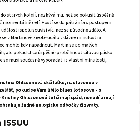
t do starých kolejí, nezbývá mu, než se pokusit úspěšně
mž momentálně čelí. Pustí se do pátrání a s postupem
 události spolu souvisí víc, než se původně zdálo. A
o se v Martinově životě událo v dávné minulosti a
 vůbec mohlo kdy napadnout. Martin se po malých
li, ale pokud chce úspěšně proběhnout cílovou pásku
e se musí současně vypořádat i s vlastní minulostí,
.
Kristina Ohlssonová drží laťku, nastavenou v
vlášť, pokud se Vám líbilo blues lotosové – si
y Kristiny Ohlssonové totiž mají spád, nenudí a mají
eobsahuje žádné nelogické odbočky či zvraty.
a ISSUU