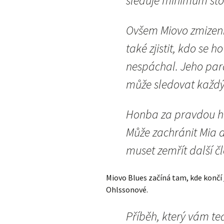
sleduje minimum stop
Ovšem Miovo zmizení 
také zjistit, kdo se h
nespáchal. Jeho par
může sledovat každý 
Honba za pravdou ho
Může zachránit Mia 
muset zemřít další č
Miovo Blues začíná tam, kde končí
Ohlssonové.
Příběh, který vám te