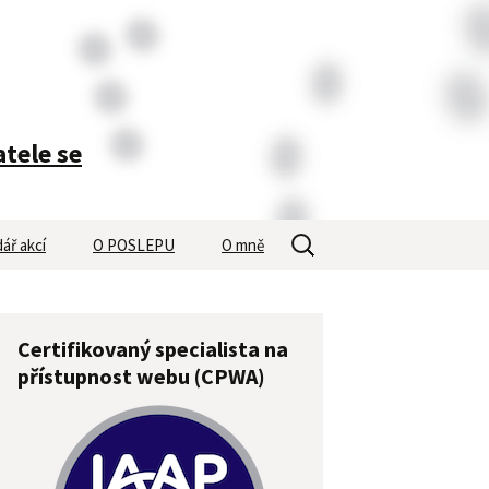
atele se
Vyhledávání
ář akcí
O POSLEPU
O mně
Certifikovaný specialista na
přístupnost webu (CPWA)