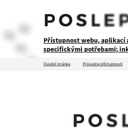
POSLEPU
Přístupnost webu, aplikací a
specifickými potřebami; ink
Přejít
Úvodní stránka
Průvodce přístupností
k
obsahu
webu