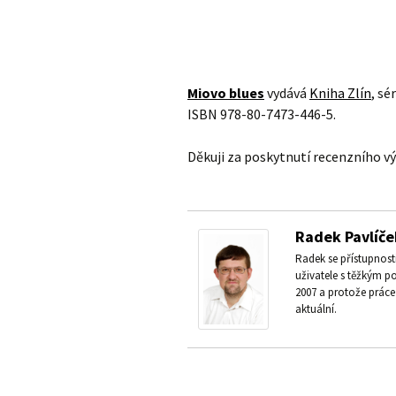
Miovo blues
vydává
Kniha Zlín
, sé
ISBN 978-80-7473-446-5.
Děkuji za poskytnutí recenzního vý
Radek Pavlíče
Radek se přístupnos
uživatele s těžkým p
2007 a protože práce 
aktuální.