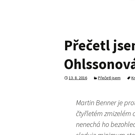
Přečetl jse
Ohlssonová
13. 8. 2016
Přečetl jsem
Kn
Martin Benner je prot
čtyřletém zmizelém 
nenechá ho bezohled