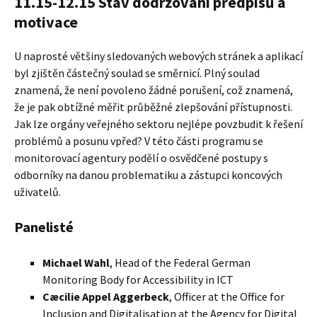
11.15-12.15 Stav dodržování předpisů a
motivace
U naprosté většiny sledovaných webových stránek a aplikací
byl zjištěn částečný soulad se směrnicí. Plný soulad
znamená, že není povoleno žádné porušení, což znamená,
že je pak obtížné měřit průběžné zlepšování přístupnosti.
Jak lze orgány veřejného sektoru nejlépe povzbudit k řešení
problémů a posunu vpřed? V této části programu se
monitorovací agentury podělí o osvědčené postupy s
odborníky na danou problematiku a zástupci koncových
uživatelů.
Panelisté
Michael Wahl
, Head of the Federal German
Monitoring Body for Accessibility in ICT
Cæcilie Appel Aggerbeck
, Officer at the Office for
Inclusion and Digitalisation at the Agency for Digital