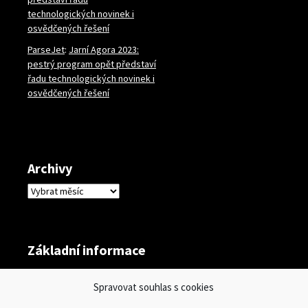
technologických novinek i
osvědčených řešení
ParseJet
:
Jarní Agora 2023:
pestrý program opět představí
řadu technologických novinek i
osvědčených řešení
Archivy
Archivy
Základní informace
Přihlásit se
Spravovat souhlas s cookies
Zdroj kanálů (příspěvky)