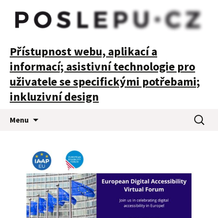
POSLEPU
Přístupnost webu, aplikací a
informací; asistivní technologie pro
uživatele se specifickými potřebami;
inkluzivní design
Přejít
Vyhledá
Menu
k
obsahu
webu