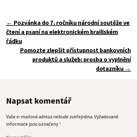
Navigace
←
Pozvánka do 7. ročníku národní soutěže ve
čtení a psaní na elektronickém braillském
pro
řádku
Pomozte zlepšit přístupnost bankovních
produktů a služeb: prosba o vyplnění
příspěvky
dotazníku
→
Napsat komentář
Vaše e-mailová adresa nebude zveřejněna.
Vyžadované
informace jsou označeny
*