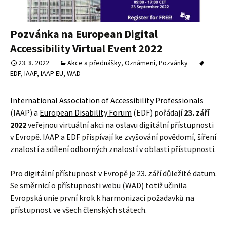
Pozvánka na European Digital
Accessibility Virtual Event 2022
23. 8. 2022
Akce a přednášky
,
Oznámení
,
Pozvánky
EDF
,
IAAP
,
IAAP EU
,
WAD
International Association of Accessibility Professionals
(IAAP) a
European Disability Forum
(EDF) pořádají
23. září
2022
veřejnou virtuální akci na oslavu digitální přístupnosti
v Evropě. IAAP a EDF přispívají ke zvyšování povědomí, šíření
znalostí a sdílení odborných znalostí v oblasti přístupnosti.
Pro digitální přístupnost v Evropě je 23. září důležité datum.
Se směrnicí o přístupnosti webu (WAD) totiž učinila
Evropská unie první krok k harmonizaci požadavků na
přístupnost ve všech členských státech.