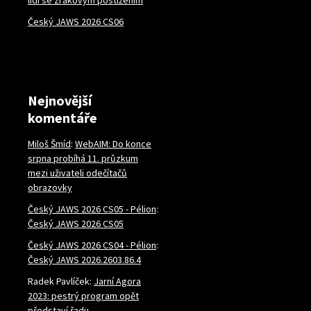
lidi se zrakovým postižením
Český JAWS 2026 CS06
Nejnovější
komentáře
Miloš Šmíd
:
WebAIM: Do konce
srpna probíhá 11. průzkum
mezi uživateli odečítačů
obrazovky
Český JAWS 2026 CS05 - Pélion
:
Český JAWS 2026 CS05
Český JAWS 2026 CS04 - Pélion
:
Český JAWS 2026.2603.86.4
Radek Pavlíček
:
Jarní Agora
2023: pestrý program opět
představí řadu