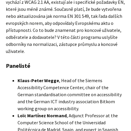
vychází z WCAG 2.1 AA, existují ale i specifické požadavky EN,
které jsou méně známé. Současně platí, že bude vytvořena
nebo aktualizována jak norma EN 301 549, tak řada dalších
evropských norem, aby odpovídaly Evropskému aktu o
přístupnosti. Co to bude znamenat pro koncové uživatele,
odběratele a dodavatele? V této části programu uslyšíte
odborníky na normalizaci, zástupce průmyslu a koncové
uživatele.
Panelisté
Klaus-Peter Wegge
, Head of the Siemens
Accessibility Competence Center, chair of the
German standardisation committee on accessibility
and the German ICT industry association Bitkom
working group on accessibility.
Loïc Martínez Normand
, Adjunct Professor at the
Computer Science School of the Universidad
Politécnica de Madrid, Spain, and expert in Spanish