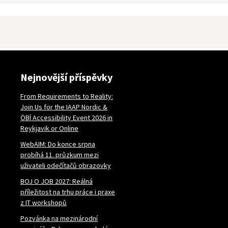
Nejnovější příspěvky
From Requirements to Reality:
Join Us for the IAAP Nordic &
ÖBÍ Accessibility Event 2026 in
Reykjavik or Online
WebAIM: Do konce srpna
probíhá 11. průzkum mezi
uživateli odečítačů obrazovky
BOJ O JOB 2027: Reálná
příležitost na trhu práce i praxe
z IT workshopů
Pozvánka na mezinárodní