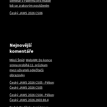
seminář v Palermu pro mladé
lidi se zrakovým postižením
Český JAWS 2026 CS06
Nejnovější
komentáře
Miloš Šmíd
:
WebAIM: Do konce
srpna probíhá 11. průzkum
mezi uživateli odečítačů
obrazovky
Český JAWS 2026 CS05 - Pélion
:
Český JAWS 2026 CS05
Český JAWS 2026 CS04 - Pélion
:
Český JAWS 2026.2603.86.4