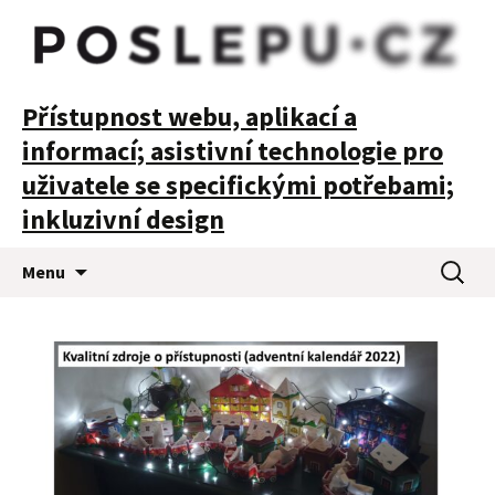
POSLEPU
Přístupnost webu, aplikací a
informací; asistivní technologie pro
uživatele se specifickými potřebami;
inkluzivní design
Přejít
Vyhledá
Menu
k
obsahu
webu