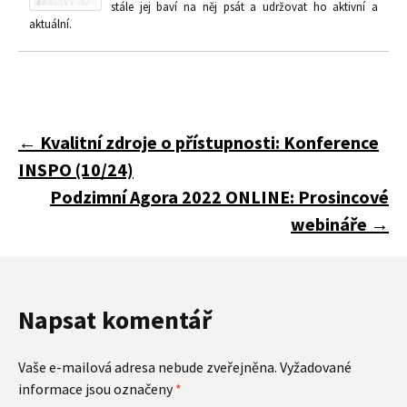
stále jej baví na něj psát a udržovat ho aktivní a
aktuální.
Navigace
←
Kvalitní zdroje o přístupnosti: Konference
INSPO (10/24)
pro
Podzimní Agora 2022 ONLINE: Prosincové
webináře
→
příspěvky
Napsat komentář
Vaše e-mailová adresa nebude zveřejněna.
Vyžadované
informace jsou označeny
*