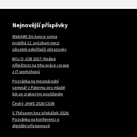
Nejnovější příspěvky
WebAIM: Do konce srpna
probíhá 11. průzkum mezi
uživateli odečítačů obrazovky
BOJ O JOB 2027: Reálná
příležitost na trhu práce i praxe
z IT workshopů
Pozvánka na mezinárodní
seminář v Palermu pro mladé
lidi se zrakovým postižením
Český JAWS 2026 CS06
S Théseem bez překážek 2026:
Pozvánka na konferenci o
digitální přístupnosti