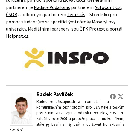
sdružení
s pomocí spolku Křižovatka.cz. Generálním
partnerem je
Nadace Vodafone
, partnerem
AutoCont CZ
,
ČSOB
a odborným partnerem
Teiresiás
– Středisko pro
pomoc studentům se specifickými nároky Masarykovy
univerzity. Mediálními partnery jsou
ČTK Protext
a portál
Helpnet.cz
.
Radek Pavlíček
Radek se přístupnosti a informačním a
komunikačním technologiím pro uživatele s těžkým
postižením zraku věnuje od roku 1998.Blog POSLEPU
založil v roce 2007 a protože práce je mu koníčkem,
stále jej baví na něj psát a udržovat ho aktivní a
aktuální.