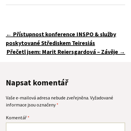
Navigace
←
Přístupnost konference INSPO & služby
poskytované Střediskem Teiresiás
pro
Přečetl jsem: Marit Reiersgardová – Závěje
→
příspěvky
Napsat komentář
Vaše e-mailová adresa nebude zveřejněna.
Vyžadované
informace jsou označeny
*
Komentář
*