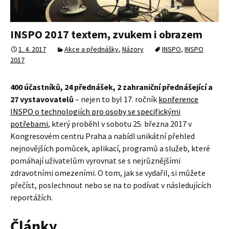
INSPO 2017 textem, zvukem i obrazem
1. 4. 2017
Akce a přednášky
,
Názory
INSPO
,
INSPO
2017
400 účastníků, 24 přednášek, 2 zahraniční přednášející a
27 vystavovatelů
– nejen to byl 17. ročník
konference
INSPO o technologiích pro osoby se specifickými
potřebami
, který proběhl v sobotu 25. března 2017 v
Kongresovém centru Praha a nabídl unikátní přehled
nejnovějších pomůcek, aplikací, programů a služeb, které
pomáhají uživatelům vyrovnat se s nejrůznějšími
zdravotními omezeními. O tom, jak se vydařil, si můžete
přečíst, poslechnout nebo se na to podívat v následujících
reportážích.
Články