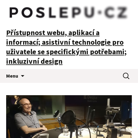
POSLEPU
Přístupnost webu, aplikací a
informací; asistivní technologie pro
uživatele se specifickými potřebami;
inkluzivní design
Přejít
Vyhledá
Menu
k
obsahu
webu