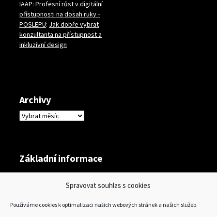
IAAP: Profesní růst v digitální
přístupnosti na dosah ruky -
POSLEPU
:
Jak dobře vybrat
konzultanta na přístupnost a
inkluzivní design
Archivy
Archivy
Základní informace
Přihlásit se
Spravovat souhlas s cookies
Zdroj kanálů (příspěvky)
Používáme cookies k optimalizaci našich webových stránek a našich služeb.
Kanál komentářů