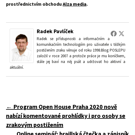
prostřednictvím obchodu
Alza media
.
Radek Pavlíček
Radek se přístupnosti a informačním a
komunikačním technologiím pro uživatele s těžkým
postižením zraku věnuje od roku 1998.Blog POSLEPU
založil v roce 2007 a protože práce je mu koníčkem,
stále jej baví na něj psát a udržovat ho aktivní a
aktuální.
Navigace
←
Program Open House Praha 2020 nově
nabízí komentované prohlídky i pro osoby se
pro
zrakovým postižením
Online seminář: braillská čtečka a zápisník