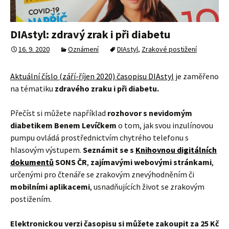
DIAstyl: zdravý zrak i při diabetu
16. 9. 2020
Oznámení
DIAstyl
,
Zrakové postižení
Aktuální číslo (září-říjen 2020) časopisu DIAstyl
je zaměřeno
na tématiku
zdravého zraku i při diabetu.
Přečíst si můžete například
rozhovor s nevidomým
diabetikem Benem Levíčkem
o tom, jak svou inzulínovou
pumpu ovládá prostřednictvím chytrého telefonu s
hlasovým výstupem.
Seznámit se s
Knihovnou digitálních
dokumentů
SONS ČR
,
zajímavými webovými stránkami
,
určenými pro čtenáře se zrakovým znevýhodněním či
mobilními aplikacemi
, usnadňujících život se zrakovým
postižením.
Elektronickou verzi časopisu si můžete zakoupit za 25 Kč