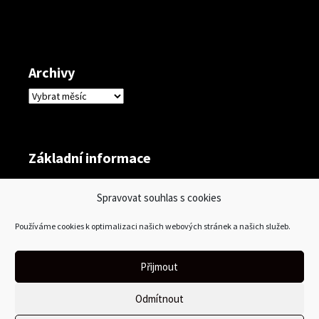
Archivy
Archivy
Základní informace
Přihlásit se
Spravovat souhlas s cookies
Zdroj kanálů (příspěvky)
Používáme cookies k optimalizaci našich webových stránek a našich služeb.
Kanál komentářů
Česká lokalizace
Přijmout
Odmítnout