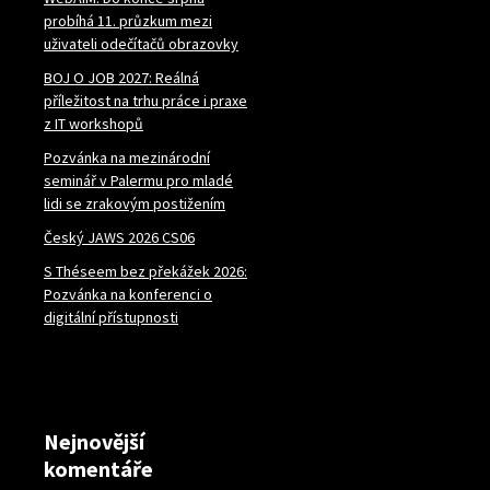
probíhá 11. průzkum mezi
uživateli odečítačů obrazovky
BOJ O JOB 2027: Reálná
příležitost na trhu práce i praxe
z IT workshopů
Pozvánka na mezinárodní
seminář v Palermu pro mladé
lidi se zrakovým postižením
Český JAWS 2026 CS06
S Théseem bez překážek 2026:
Pozvánka na konferenci o
digitální přístupnosti
Nejnovější
komentáře