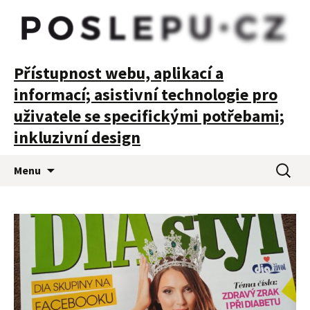
POSLEPU
Přístupnost webu, aplikací a
informací; asistivní technologie pro
uživatele se specifickými potřebami;
inkluzivní design
Přejít
Vyhledá
Menu
k
obsahu
webu