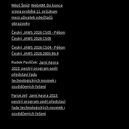
Miloš Šmíd
:
WebAIM: Do konce
srpna probíhá 11. průzkum
mezi uživateli odečítačů
obrazovky
Český JAWS 2026 CS05 - Pélion
:
Český JAWS 2026 CS05
Český JAWS 2026 CS04 - Pélion
:
Český JAWS 2026.2603.86.4
Radek Pavlíček
:
Jarní Agora
2023: pestrý program opět
představí řadu
technologických novinek i
osvědčených řešení
ParseJet
:
Jarní Agora 2023:
pestrý program opět představí
řadu technologických novinek i
osvědčených řešení