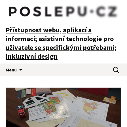
POSLEPU
Přístupnost webu, aplikací a
informací; asistivní technologie pro
uživatele se specifickými potřebami;
inkluzivní design
Přejít
Vyhledá
Menu
k
obsahu
webu