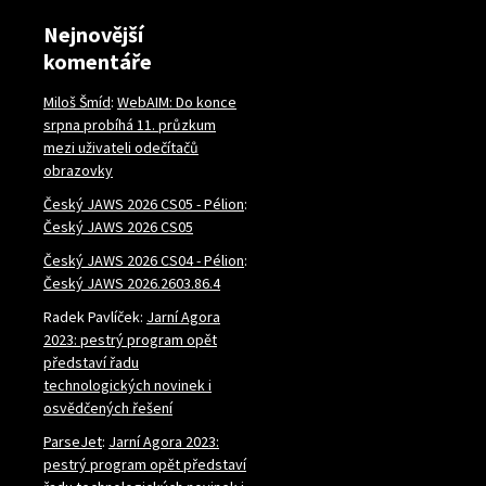
Nejnovější
komentáře
Miloš Šmíd
:
WebAIM: Do konce
srpna probíhá 11. průzkum
mezi uživateli odečítačů
obrazovky
Český JAWS 2026 CS05 - Pélion
:
Český JAWS 2026 CS05
Český JAWS 2026 CS04 - Pélion
:
Český JAWS 2026.2603.86.4
Radek Pavlíček
:
Jarní Agora
2023: pestrý program opět
představí řadu
technologických novinek i
osvědčených řešení
ParseJet
:
Jarní Agora 2023:
pestrý program opět představí