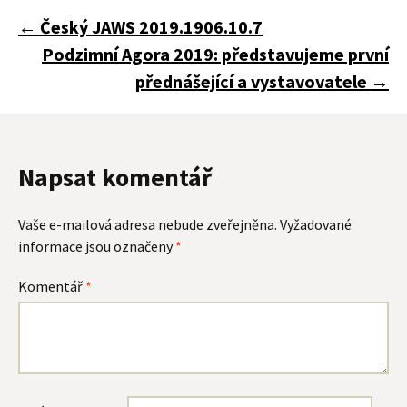
Navigace
←
Český JAWS 2019.1906.10.7
Podzimní Agora 2019: představujeme první
pro
přednášející a vystavovatele
→
příspěvky
Napsat komentář
Vaše e-mailová adresa nebude zveřejněna.
Vyžadované
informace jsou označeny
*
Komentář
*