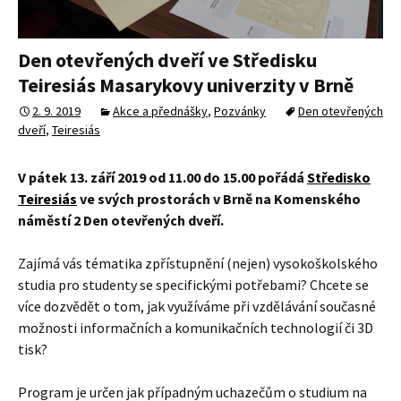
Den otevřených dveří ve Středisku
Teiresiás Masarykovy univerzity v Brně
2. 9. 2019
Akce a přednášky
,
Pozvánky
Den otevřených
dveří
,
Teiresiás
V pátek 13. září 2019 od 11.00 do 15.00 pořádá
Středisko
Teiresiás
ve svých prostorách v Brně na Komenského
náměstí 2 Den otevřených dveří.
Zajímá vás tématika zpřístupnění (nejen) vysokoškolského
studia pro studenty se specifickými potřebami? Chcete se
více dozvědět o tom, jak využíváme při vzdělávání současné
možnosti informačních a komunikačních technologií či 3D
tisk?
Program je určen jak případným uchazečům o studium na