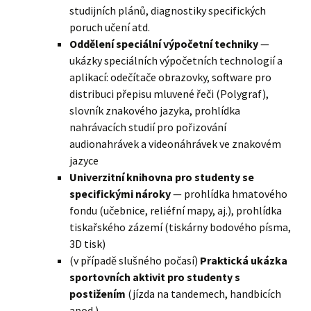
studijních plánů, diagnostiky specifických
poruch učení atd.
Oddělení speciální výpočetní techniky
—
ukázky speciálních výpočetních technologií a
aplikací: odečítače obrazovky, software pro
distribuci přepisu mluvené řeči (Polygraf),
slovník znakového jazyka, prohlídka
nahrávacích studií pro pořizování
audionahrávek a videonáhrávek ve znakovém
jazyce
Univerzitní knihovna pro studenty se
specifickými nároky
— prohlídka hmatového
fondu (učebnice, reliéfní mapy, aj.), prohlídka
tiskařského zázemí (tiskárny bodového písma,
3D tisk)
(v případě slušného počasí)
Praktická ukázka
sportovních aktivit pro studenty s
postižením
(jízda na tandemech, handbicích
apod.)