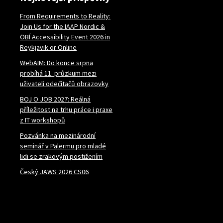
From Requirements to Reality:
Join Us for the IAAP Nordic &
ÖBÍ Accessibility Event 2026 in
Reykjavik or Online
WebAIM: Do konce srpna
probíhá 11. průzkum mezi
uživateli odečítačů obrazovky
BOJ O JOB 2027: Reálná
příležitost na trhu práce i praxe
z IT workshopů
Pozvánka na mezinárodní
seminář v Palermu pro mladé
lidi se zrakovým postižením
Český JAWS 2026 CS06