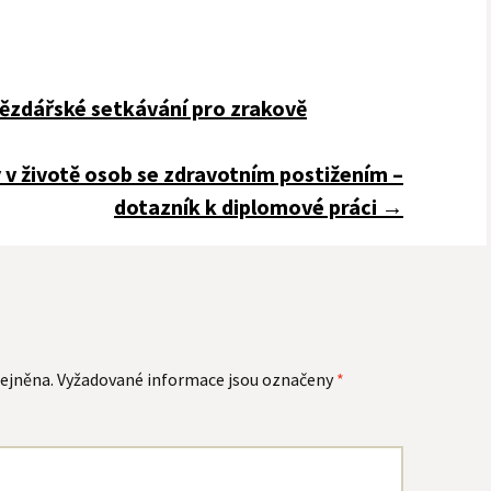
ězdářské setkávání pro zrakově
 v životě osob se zdravotním postižením –
dotazník k diplomové práci
→
ejněna.
Vyžadované informace jsou označeny
*