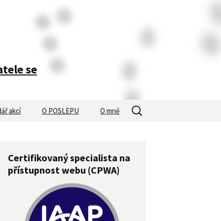
atele se
Vyhledávání
ář akcí
O POSLEPU
O mně
Certifikovaný specialista na
přístupnost webu (CPWA)