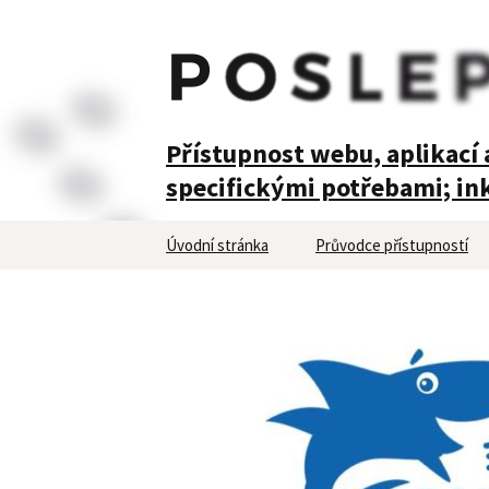
POSLEPU
Přístupnost webu, aplikací a
specifickými potřebami; ink
Přejít
Úvodní stránka
Průvodce přístupností
k
obsahu
webu