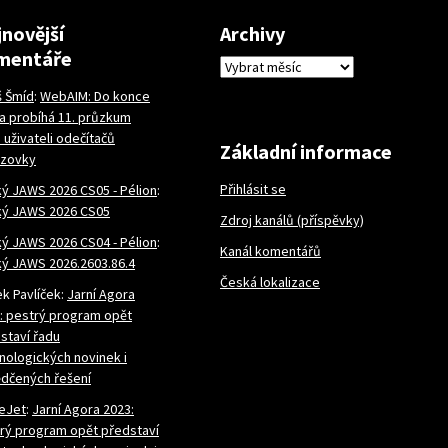
novější
Archivy
mentáře
Archivy
š Šmíd
:
WebAIM: Do konce
a probíhá 11. průzkum
 uživateli odečítačů
Základní informace
azovky
Přihlásit se
ý JAWS 2026 CS05 - Pélion
:
ý JAWS 2026 CS05
Zdroj kanálů (příspěvky)
ý JAWS 2026 CS04 - Pélion
:
Kanál komentářů
ý JAWS 2026.2603.86.4
Česká lokalizace
k Pavlíček
:
Jarní Agora
: pestrý program opět
staví řadu
nologických novinek i
dčených řešení
eJet
:
Jarní Agora 2023:
rý program opět představí