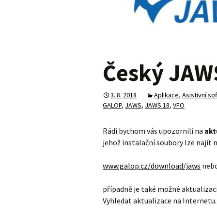
Český JAWS
3. 8. 2018
Aplikace
,
Asistivní s
GALOP
,
JAWS
,
JAWS 18
,
VFO
Rádi bychom vás upozornili na
akt
jehož instalační soubory lze najít
www.galop.cz/download/jaws
neb
případně je také možné aktualizaci
Vyhledat aktualizace na Internetu.