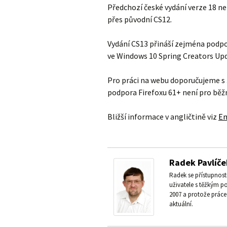
Předchozí české vydání verze 18 ne
přes původní CS12.
Vydání CS13 přináší zejména podp
ve Windows 10 Spring Creators Up
Pro práci na webu doporučujeme s
podpora Firefoxu 61+ není pro běžn
Bližší informace v angličtině viz
En
Radek Pavlíče
Radek se přístupnos
uživatele s těžkým p
2007 a protože práce 
aktuální.