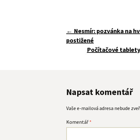
Navigace
←
Nesmír: pozvánka na hv
postižené
pro
Počítačové tablety
příspěvky
Napsat komentář
Vaše e-mailová adresa nebude zveř
Komentář
*