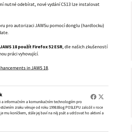
ní nutné odebírat, nové vydání CS13 lze instalovat
oru pro autorizaci JAWSu pomocí donglu (hardlocku)
date.
JAWS 18 použít Firefox 52 ESR
, dle našich zkušeností
ou práci vyhovující.
hancements in JAWS 18
.
k
ti a informačním a komunikačním technologiím pro
ostižením zraku věnuje od roku 1998.Blog POSLEPU založil v roce
je mu koníčkem, stále jej baví na něj psát a udržovat ho aktivní a