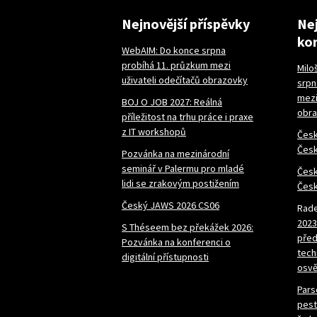
Nejnovější příspěvky
Nej
ko
WebAIM: Do konce srpna
probíhá 11. průzkum mezi
Milo
uživateli odečítačů obrazovky
srpn
mezi
BOJ O JOB 2027: Reálná
obr
příležitost na trhu práce i praxe
z IT workshopů
Česk
Česk
Pozvánka na mezinárodní
seminář v Palermu pro mladé
Česk
lidi se zrakovým postižením
Česk
Český JAWS 2026 CS06
Rade
2023
S Théseem bez překážek 2026:
před
Pozvánka na konferenci o
tech
digitální přístupnosti
osvě
Pars
pest