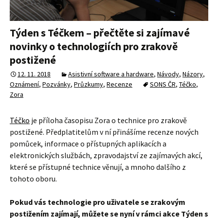
Týden s Téčkem – přečtěte si zajímavé
novinky o technologiích pro zrakově
postižené
12. 11. 2018
Asistivní software a hardware
,
Návody
,
Názory
,
Oznámení
,
Pozvánky
,
Průzkumy
,
Recenze
SONS ČR
,
Téčko
,
Zora
Téčko
je příloha časopisu Zora o technice pro zrakově
postižené. Předplatitelům v ní přinášíme recenze nových
pomůcek, informace o přístupných aplikacích a
elektronických službách, zpravodajství ze zajímavých akcí,
které se přístupné technice věnují, a mnoho dalšího z
tohoto oboru.
Pokud vás technologie pro uživatele se zrakovým
postižením zajímají, můžete se nyní v rámci akce Týden s