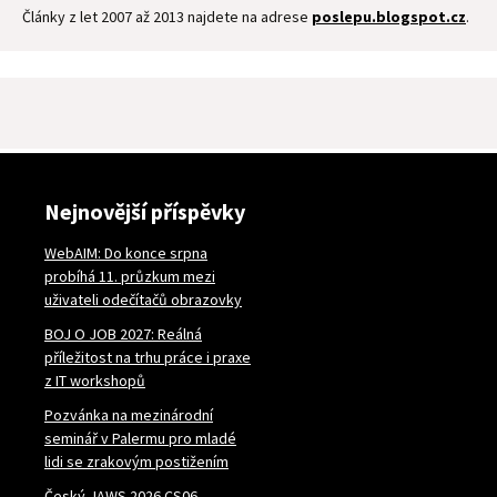
Články z let 2007 až 2013 najdete na adrese
poslepu.blogspot.cz
.
Nejnovější příspěvky
WebAIM: Do konce srpna
probíhá 11. průzkum mezi
uživateli odečítačů obrazovky
BOJ O JOB 2027: Reálná
příležitost na trhu práce i praxe
z IT workshopů
Pozvánka na mezinárodní
seminář v Palermu pro mladé
lidi se zrakovým postižením
Český JAWS 2026 CS06