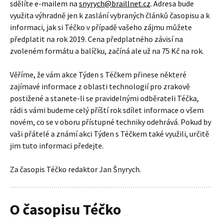
sdělíte e-mailem na
snyrych@braillnet.cz
. Adresa bude
využita výhradně jen k zaslání vybraných článků časopisu a k
informaci, jak si Téčko v případě vašeho zájmu můžete
předplatit na rok 2019. Cena předplatného závisí na
zvoleném formátu a balíčku, začíná ale už na 75 Kč na rok.
Věříme, že vám akce Týden s Téčkem přinese některé
zajímavé informace z oblasti technologií pro zrakově
postižené a stanete-li se pravidelnými odběrateli Téčka,
rádi s vámi budeme celý příští rok sdílet informace o všem
novém, co se v oboru přístupné techniky odehrává. Pokud by
vaši přátelé a známí akci Týden s Téčkem také využili, určitě
jim tuto informaci předejte.
Za časopis Téčko redaktor Jan Šnyrych.
O časopisu Téčko