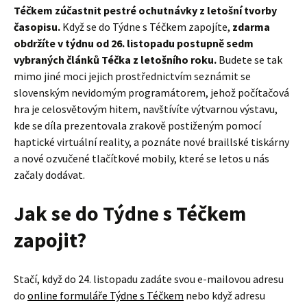
Téčkem zúčastnit pestré ochutnávky z letošní tvorby
časopisu.
Když se do Týdne s Téčkem zapojíte,
zdarma
obdržíte v týdnu od 26. listopadu postupně sedm
vybraných článků Téčka z letošního roku.
Budete se tak
mimo jiné moci jejich prostřednictvím seznámit se
slovenským nevidomým programátorem, jehož počítačová
hra je celosvětovým hitem, navštívíte výtvarnou výstavu,
kde se díla prezentovala zrakově postiženým pomocí
haptické virtuální reality, a poznáte nové braillské tiskárny
a nové ozvučené tlačítkové mobily, které se letos u nás
začaly dodávat.
Jak se do Týdne s Téčkem
zapojit?
Stačí, když do 24. listopadu zadáte svou e-mailovou adresu
do
online formuláře Týdne s Téčkem
nebo když adresu