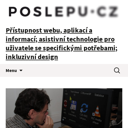
POSLEPU
Přístupnost webu, aplikací a
informací; asistivní technologie pro
uživatele se specifickými potřebami;
inkluzivní design
Přejít
Vyhledá
Menu
k
obsahu
webu