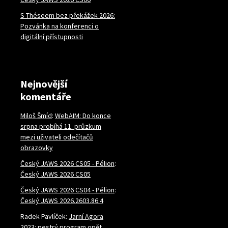
S Théseem bez překážek 2026:
Pozvánka na konferenci o
digitální přístupnosti
Nejnovější
komentáře
Miloš Šmíd
:
WebAIM: Do konce
srpna probíhá 11. průzkum
mezi uživateli odečítačů
obrazovky
Český JAWS 2026 CS05 - Pélion
:
Český JAWS 2026 CS05
Český JAWS 2026 CS04 - Pélion
:
Český JAWS 2026.2603.86.4
Radek Pavlíček
:
Jarní Agora
2023: pestrý program opět