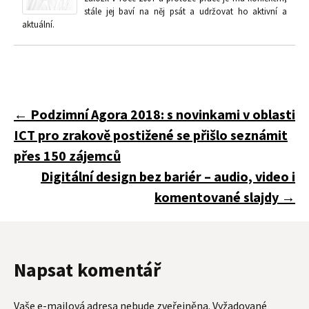
stále jej baví na něj psát a udržovat ho aktivní a
aktuální.
Navigace
←
Podzimní Agora 2018: s novinkami v oblasti
ICT pro zrakově postižené se přišlo seznámit
pro
přes 150 zájemců
Digitální design bez bariér – audio, video i
komentované slajdy
→
příspěvky
Napsat komentář
Vaše e-mailová adresa nebude zveřejněna.
Vyžadované