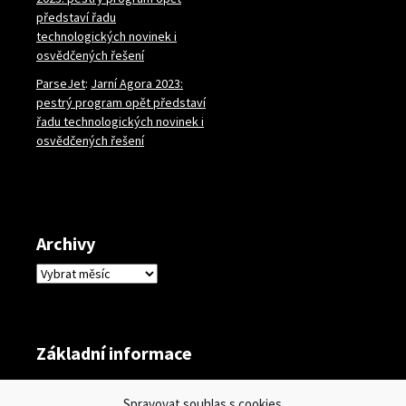
představí řadu
technologických novinek i
osvědčených řešení
ParseJet
:
Jarní Agora 2023:
pestrý program opět představí
řadu technologických novinek i
osvědčených řešení
Archivy
Archivy
Základní informace
Přihlásit se
Spravovat souhlas s cookies