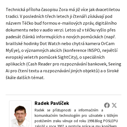
Technická příloha časopisu Zora má již více jak dvacetiletou
tradici. V posledních třech letech ji čtenáři získávají pod
názvem Téčko buď formou e-mailových zpráv, digitálního
dokumentu nebo v audio verzi. Letos už v téčku vyšlo přes
padesát článků informujících o nových pomůckách (např.
braillské hodinky Dot Watch nebo chytrá kamera OrCam
MyEye), o významných akcích (konference INSPO, největší
evropský veletrh pomůcek SightCity), o speciálních
aplikacích (Cash Reader pro rozpoznávání bankovek, Seeing
Ai pro čtení textu a rozpoznávání jiných objektů) a o široké
škále dalších témat.
Radek Pavlíček
Radek se přístupnosti a informačním a
komunikačním technologiím pro uživatele s těžkým
postižením zraku věnuje od roku 1998.Blog POSLEPU
založil v roce 2007 a protože práce je mu koníčkem,