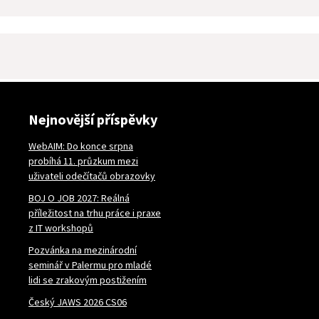
Nejnovější příspěvky
WebAIM: Do konce srpna
probíhá 11. průzkum mezi
uživateli odečítačů obrazovky
BOJ O JOB 2027: Reálná
příležitost na trhu práce i praxe
z IT workshopů
Pozvánka na mezinárodní
seminář v Palermu pro mladé
lidi se zrakovým postižením
Český JAWS 2026 CS06