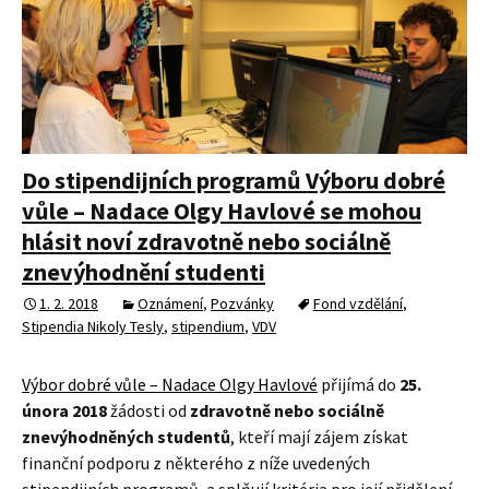
Do stipendijních programů Výboru dobré
vůle – Nadace Olgy Havlové se mohou
hlásit noví zdravotně nebo sociálně
znevýhodnění studenti
1. 2. 2018
Oznámení
,
Pozvánky
Fond vzdělání
,
Stipendia Nikoly Tesly
,
stipendium
,
VDV
Výbor dobré vůle – Nadace Olgy Havlové
přijímá do
25.
února 2018
žádosti od
zdravotně nebo sociálně
znevýhodněných studentů
, kteří mají zájem získat
finanční podporu z některého z níže uvedených
stipendijních programů, a splňují kritéria pro její přidělení.