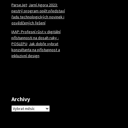
ParseJet
:
Jarní Agora 2023:
pestrý program opět představí
řadu technologických novinek i
osvědčených řešení
IAAP: Profesní růst v digitální
přístupnosti na dosah ruky -
POSLEPU
:
Jak dobře vybrat
konzultanta na přístupnost a
inkluzivní design
Archivy
Archivy