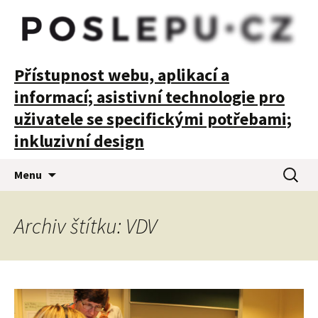
POSLEPU
Přístupnost webu, aplikací a
informací; asistivní technologie pro
uživatele se specifickými potřebami;
inkluzivní design
Přejít
Vyhledá
Menu
k
obsahu
webu
Archiv štítku: VDV