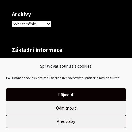
Archivy
Archivy
Základní informace
Přihlásit se
Spravovat souhlas s cookies
Zdroj kanálů (příspěvky)
Používáme cookies k optimalizaci našich webových stránek a našich služeb.
Kanál komentářů
Česká lokalizace
Přijmout
Odmítnout
Předvolby
Používáme WordPress (v češtině).