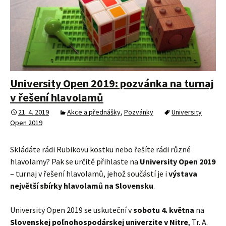
University Open 2019: pozvánka na turnaj
v řešení hlavolamů
21. 4. 2019
Akce a přednášky
,
Pozvánky
University
Open 2019
Skládáte rádi Rubikovu kostku nebo řešíte rádi různé
hlavolamy? Pak se určitě přihlaste na
University Open 2019
– turnaj v řešení hlavolamů, jehož součástí je i
výstava
největší sbírky hlavolamů na Slovensku
.
University Open 2019 se uskuteční v
sobotu 4. května
na
Slovenskej poľnohospodárskej univerzite v Nitre
, Tr. A.